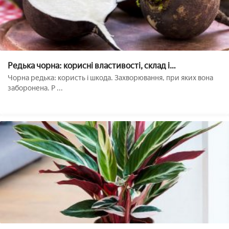
Редька чорна: корисні властивості, склад і
протипоказання
Чорна редька: користь і шкода. Захворювання, при яких вона
заборонена. Р ...