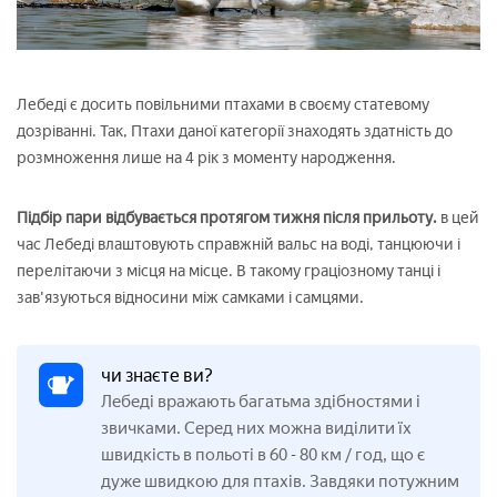
Лебеді є досить повільними птахами в своєму статевому
дозріванні. Так, Птахи даної категорії знаходять здатність до
розмноження лише на 4 рік з моменту народження.
Підбір пари відбувається протягом тижня після прильоту.
в цей
час Лебеді влаштовують справжній вальс на воді, танцюючи і
перелітаючи з місця на місце. В такому граціозному танці і
зав'язуються відносини між самками і самцями.
чи знаєте ви?
Лебеді вражають багатьма здібностями і
звичками. Серед них можна виділити їх
швидкість в польоті в 60
80 км / год, що є
-
дуже швидкою для птахів. Завдяки потужним