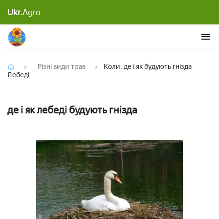
Ukr.
Agro
Коли, де і як будують гнізда Лебеді
Різні види трав
Коли, де і як будують гнізда
Лебеді
де і як лебеді будують гнізда