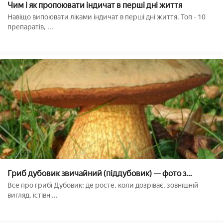
Чим і як пропоювати індичат в перші дні життя
Навіщо випоювати ліками індичат в перші дні життя. Топ - 10
препаратів, ...
Гриб дубовик звичайний (піддубовик) — фото з
описом, як виглядає і де росте, як готувати
Все про грибі Дубовик: де росте, коли дозріває, зовнішній
вигляд, їстівн ...