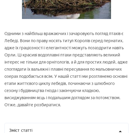
Одними з найбільш вражаючих і зачаровують погляд птахів є
Лебеді. Вони по праву носять титул Королів серед пернатих,
адже їх граціозності і елегантності можуть позаздрити навіть
Орли. Ці красиві водоплавні птахи представляють великий
інтерес не тільки для орнітологів, а й для простих людей, адже
споглядати їх вальяжні і плавні пересування по мальовничих
озерах подобається всім. У нашій статті ми розглянемо основні
етапи життєвого циклу лебедів, починаючи з шлюбного
сезону і будівництва гнізда і закінчуючи кладкою,
висиджуванням яєць і подальшим доглядом за потомством.
Отже, давайте розбиратися.
Зміст
статті