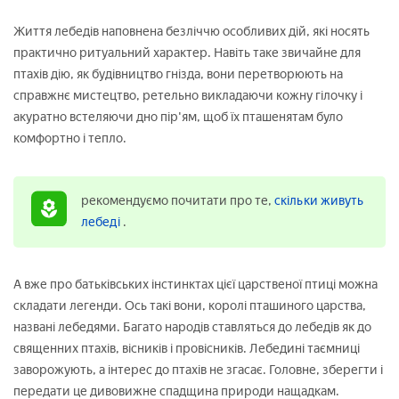
Життя лебедів наповнена безліччю особливих дій, які носять
практично ритуальний характер. Навіть таке звичайне для
птахів дію, як будівництво гнізда, вони перетворюють на
справжнє мистецтво, ретельно викладаючи кожну гілочку і
акуратно встеляючи дно пір'ям, щоб їх пташенятам було
комфортно і тепло.
рекомендуємо почитати про те,
скільки живуть
лебеді
.
А вже про батьківських інстинктах цієї царственої птиці можна
складати легенди. Ось такі вони, королі пташиного царства,
названі лебедями. Багато народів ставляться до лебедів як до
священних птахів, вісників і провісників. Лебедині таємниці
заворожують, а інтерес до птахів не згасає. Головне, зберегти і
передати це дивовижне спадщина природи нащадкам.