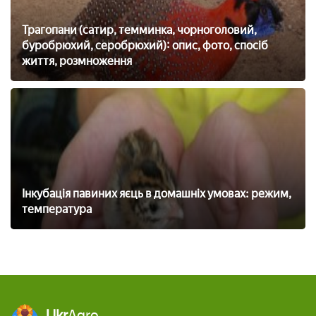
Трагопани (сатир, темминка, чорноголовий,
буробрюхий, серобрюхий): опис, фото, спосіб
життя, розмноження
Інкубація павиних яєць в домашніх умовах: режим,
температура
Ukr
Agro