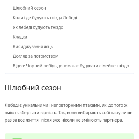
Шлюбний сезон
Коли і де будують гнізда Лебеді
Як лебеді будують гніздо
Кладка
Висиджування яєць
Догляд за потомством
Відео: Чорний лебідь допомагає будувати сімейне гніздо
Шлюбний сезон
Лебеді є унікальними і неповторними птахами, які до того ж
вміють зберігати вірність. Так, вони вибирають собі пару лише
раз за все життя і після вже ніколи не змінюють партнера.