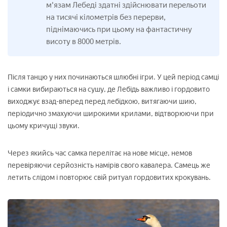
м'язам Лебеді здатні здійснювати перельоти
на тисячі кілометрів без перерви,
піднімаючись при цьому на фантастичну
висоту в 8000 метрів.
Після танцю у них починаються шлюбні ігри. У цей період самці
і самки вибираються на сушу, де Лебідь важливо і гордовито
виходжує взад-вперед перед лебідкою, витягаючи шию,
періодично змахуючи широкими крилами, відтворюючи при
цьому кричущі звуки.
Через якийсь час самка перелітає на нове місце, немов
перевіряючи серйозність намірів свого кавалера. Самець же
летить слідом і повторює свій ритуал гордовитих крокувань.