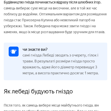
Будівництво гнізда починається відразу після шлюбних ігор.
самець вибирає сухе місце на височини, але в той же час
поблизу до водойми. Оптимальним варіантом для розміщення
гнізда стає Приозерна Купина або невеликий пагорб на
узбережжі. Також Лебедина пара може звити гніздо і на
каменях, якщо їх місце розташування буде зручним для птахів.
чи знаєте ви?
самі гнізда Лебеді зводять з очерету, гілок і
трави. В результаті розміри гнізда просто
вражають, адже його діаметр перевищує 3
метри, а висота практично досягає 1 метра.
Як лебеді будують гніздо
Після того, як самець вибере місце майбутнього гнізда, він