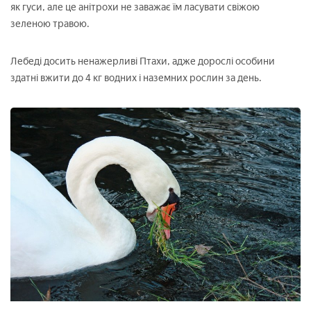
як гуси, але це анітрохи не заважає їм ласувати свіжою
зеленою травою.
Лебеді досить ненажерливі Птахи, адже дорослі особини
здатні вжити до 4 кг водних і наземних рослин за день.