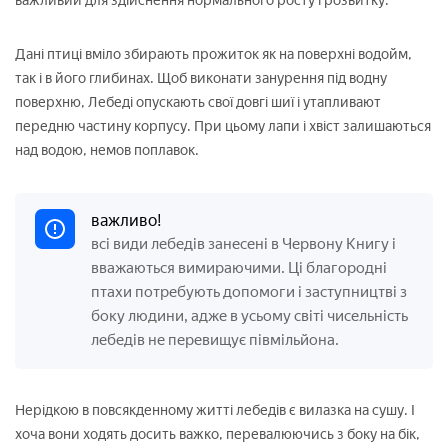
важливий для здійснення нормального росту і розвитку.
Дані птиці вміло збирають прожиток як на поверхні водойм,
так і в його глибинах. Щоб виконати занурення під водну
поверхню, Лебеді опускають свої довгі шиї і утапливают
передню частину корпусу. При цьому лапи і хвіст залишаються
над водою, немов поплавок.
важливо!
всі види лебедів занесені в Червону Книгу і
вважаються вимираючими. Ці благородні
птахи потребують допомоги і заступництві з
боку людини, адже в усьому світі чисельність
лебедів не перевищує півмільйона.
Нерідкою в повсякденному житті лебедів є вилазка на сушу. І
хоча вони ходять досить важко, перевалюючись з боку на бік,