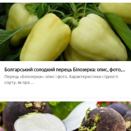
Болгарський солодкий перець Білозерка: опис, фото,
характеристики, вирощування, догляд
Перець «Білозерка»: опис і фото. Характеристика і гідності
сорту, як пра ...