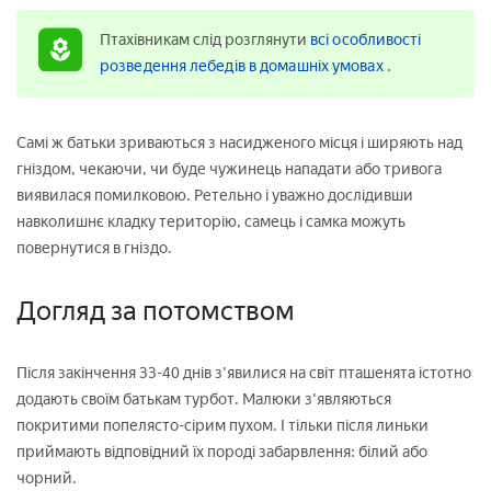
Птахівникам слід розглянути
всі особливості
розведення лебедів в домашніх умовах
.
Самі ж батьки зриваються з насидженого місця і ширяють над
гніздом, чекаючи, чи буде чужинець нападати або тривога
виявилася помилковою. Ретельно і уважно дослідивши
навколишнє кладку територію, самець і самка можуть
повернутися в гніздо.
Догляд за потомством
Після закінчення 33-40 днів з'явилися на світ пташенята істотно
додають своїм батькам турбот. Малюки з'являються
покритими попелясто-сірим пухом. І тільки після линьки
приймають відповідний їх породі забарвлення: білий або
чорний.