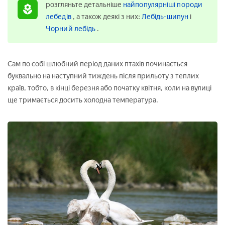
розгляньте детальніше
найпопулярніші породи
лебедів
, а також деякі з них:
Лебідь-шипун
і
Чорний лебідь
.
Сам по собі шлюбний період даних птахів починається
буквально на наступний тиждень після прильоту з теплих
країв, тобто, в кінці березня або початку квітня, коли на вулиці
ще тримається досить холодна температура.