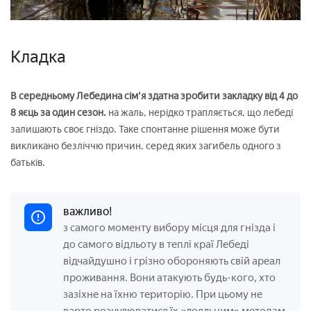
Кладка
В середньому Лебедина сім'я здатна зробити закладку від 4 до
8 яєць за один сезон.
на жаль, нерідко трапляється, що лебеді
залишають своє гніздо. Таке спонтанне рішення може бути
викликано безліччю причин, серед яких загибель одного з
батьків.
важливо!
з самого моменту вибору місця для гнізда і
до самого відльоту в теплі краї Лебеді
відчайдушно і грізно обороняють свій ареал
проживання. Вони атакують будь-кого, хто
зазіхне на їхню територію. При цьому не