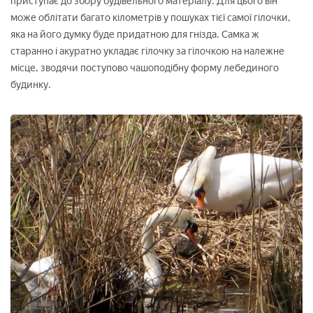
приступає до збору будівельного матеріалу. Для цього він
може облітати багато кілометрів у пошуках тієї самої гілочки,
яка на його думку буде придатною для гнізда. Самка ж
старанно і акуратно укладає гілочку за гілочкою на належне
місце, зводячи поступово чашоподібну форму лебединого
будинку.