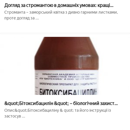
Догляд за стромантою в домашніх умовах: кращі
поради
Строманта – заморський квітка з дивно гарними листками,
проте догляд за ...
&quot;Бітоксибацилін &quot; – біологічний захист
рослин від шкідників: інструкція із застосування
Опис&quot;Бітоксибациліну & quot; та його інструкції із
застосув ...