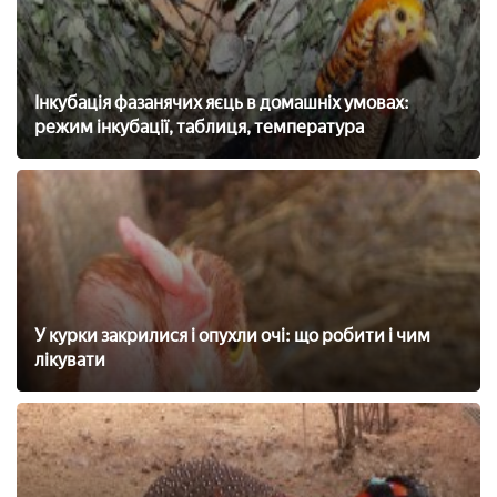
Інкубація фазанячих яєць в домашніх умовах:
режим інкубації, таблиця, температура
У курки закрилися і опухли очі: що робити і чим
лікувати