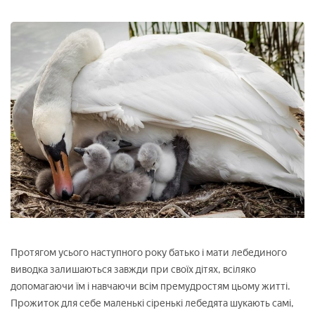
Протягом усього наступного року батько і мати лебединого
виводка залишаються завжди при своїх дітях, всіляко
допомагаючи їм і навчаючи всім премудростям цьому житті.
Прожиток для себе маленькі сіренькі лебедята шукають самі,