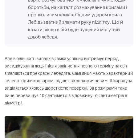
варто розчулюватися їх «лояльним» методам
боротьби, на кшталт розмахування крилами і
пронизливим криків. Одним ударом крила
Лебідь здатний зламати руку підлітку. Що й
казати, якщо в бій буде пущений могутній
дзьоб лебедя.
Але в більшості випадків самка успішно витримує період
висиджування яєць і після закінчення певного терміну на світ
з'являються прекрасні лебедята. Самі яйця мають характерний
зелено-сірим кольором, рідше світло-коричневим. Шкаралупа
виділяється якоюсь шорсткістю поверхні. За розмірами таке
яйце перевищує 10 сантиметрів в довжину і 6 сантиметрів в
діаметрі.