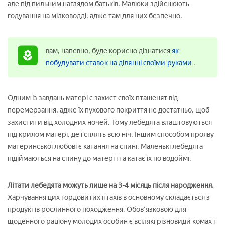
але під пильним наглядом батьків. Малюки здійснюють
годування на мілководді, адже там для них безпечно.
вам, напевно, буде корисно дізнатися
як
побудувати ставок на ділянці своїми руками
.
Одним із завдань матері є захист своїх пташенят від
перемерзання, адже їх пухового покриття не достатньо, щоб
захистити від холодних ночей. Тому лебедята влаштовуються
під крилом матері, де і сплять всю ніч. Іншим способом прояву
материнської любові є катання на спині. Маленькі лебедята
підіймаються на спину до матері і та катає їх по водоймі.
Літати лебедята можуть лише на 3-4 місяць після народження.
Харчування цих гордовитих птахів в основному складається з
продуктів рослинного походження. Обов'язковою для
щоденного раціону молодих особин є всілякі різновиди комах і