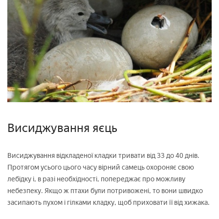
Висиджування яєць
Висиджування відкладеної кладки тривати від 33 до 40 днів.
Протягом усього цього часу вірний самець охороняє свою
лебідку і, в разі необхідності, попереджає про можливу
небезпеку. Якщо ж птахи були потривожені, то вони швидко
засипають пухом і гілками кладку, щоб приховати її від хижака.