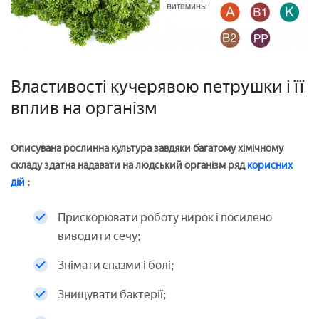
Властивості кучерявою петрушки і її
вплив на організм
Описувана рослинна культура завдяки багатому хімічному
складу здатна надавати на людський організм ряд
корисних
дій
:
Прискорювати роботу нирок і посилено
виводити сечу;
Знімати спазми і болі;
Знищувати бактерії;