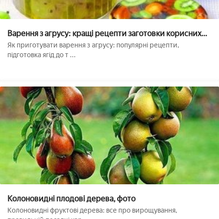
Варення з агрусу: кращі рецепти заготовки корисних
ягід на зиму
Як приготувати варення з агрусу: популярні рецепти,
підготовка ягід до т ...
Колоновидні плодові дерева, фото
Колоновидні фруктові дерева: все про вирощування,