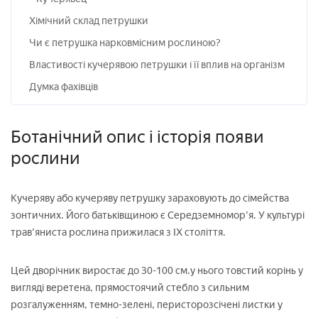
Хімічний склад петрушки
Чи є петрушка нарковмісним рослиною?
Властивості кучерявою петрушки і її вплив на організм
Думка фахівців
Ботанічний опис і історія появи
рослини
Кучеряву або кучеряву петрушку зараховують до сімейства
зонтичних. Його батьківщиною є Середземномор'я. У культурі
трав'яниста рослина прижилася з IX століття.
Цей дворічник виростає до 30-100 см.у нього товстий корінь у
вигляді веретена, прямостоячий стебло з сильним
розгалуженням, темно-зелені, перисторозсічені листки у