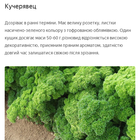
Кучерявец
Дозріває в ранні терміни. Має велику розетку, листки
насичено-зеленого кольору з гофрованою облямівкою. Один
кущик досягає маси 50-60 г.різновид відрізняється високою
декоративністю, приємним пряним ароматом, здатністю
довгий час залишатися свіжою після зрізання.