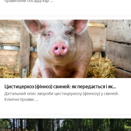
правильній посадці кар ...
Цистицеркоз (фінноз) свиней: як передається і як
визначити, лікування, профілактика
Детальний опис хвороби цистицеркозу (фіннозу) у свиней.
Клінічні прояви ...