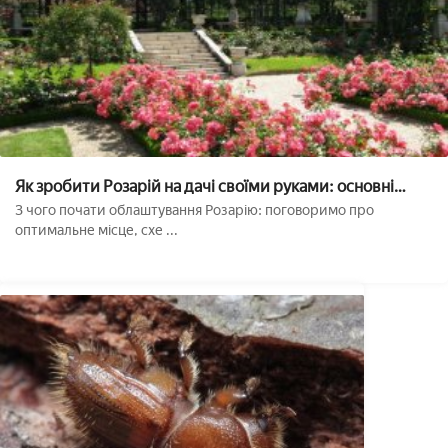
Як зробити Розарій на дачі своїми руками: основні
правила розмітки і посадки квітів
З чого почати облаштування Розарію: поговоримо про
оптимальне місце, схе ...