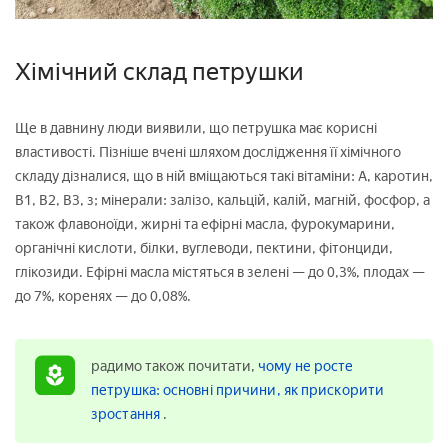
Хімічний склад петрушки
Ще в давнину люди виявили, що петрушка має корисні
властивості. Пізніше вчені шляхом дослідження її хімічного
складу дізналися, що в ній вміщаються такі вітаміни: А, каротин,
В1, В2, В3, з; мінерали: залізо, кальцій, калій, магній, фосфор, а
також флавоноїди, жирні та ефірні масла, фурокумарини,
органічні кислоти, білки, вуглеводи, пектини, фітонциди,
глікозиди. Ефірні масла містяться в зелені — до 0,3%, плодах —
до 7%, коренях — до 0,08%.
радимо також почитати,
чому не росте
петрушка: основні причини, як прискорити
зростання
.