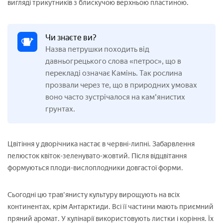
вигляді трикутників з блискучою верхньою пластиною.
Чи знаєте ви?
Назва петрушки походить від
давньогрецького слова «петрос», що в
перекладі означає Камінь. Так рослина
прозвали через те, що в природних умовах
воно часто зустрічалося на кам'янистих
грунтах.
Цвітіння у дворічника настає в червні-липні. Забарвлення
пелюсток квіток-зеленувато-жовтий. Після відцвітання
формуються плоди-вислоплодники довгастої форми.
Сьогодні цю трав'янисту культуру вирощують на всіх
континентах, крім Антарктиди. Всі її частини мають приємний
пряний аромат. У кулінарії використовують листки і коріння. Їх