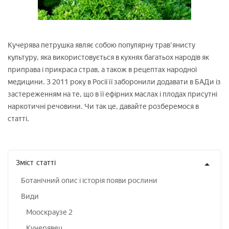
Кучерява петрушка являє собою популярну трав'янисту
культуру, яка використовується в кухнях багатьох народів як
приправа і прикраса страв, а також в рецептах народної
медицини. З 2011 року в Росії її заборонили додавати в БАДи із
застереженням на те, що в її ефірних маслах і плодах присутні
наркотичні речовини. Чи так це, давайте розберемося в
статті.
Зміст
статті
Ботанічний опис і історія появи рослини
Види
Мооскраузе 2
Кучерявец