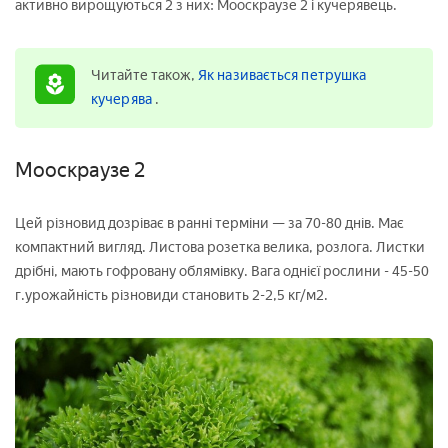
активно вирощуються 2 з них: Мооскраузе 2 і кучерявець.
Читайте також,
Як називається петрушка
кучерява
.
Мооскраузе 2
Цей різновид дозріває в ранні терміни — за 70-80 днів. Має
компактний вигляд. Листова розетка велика, розлога. Листки
дрібні, мають гофровану облямівку. Вага однієї рослини - 45-50
г.урожайність різновиди становить 2-2,5 кг/м2.