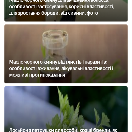
Масло чорного кмину для зміцнення волосся:
особливості застосування, корисні властивості,
для зростання бороди, від сивини, фото
Масло чорного кмину від глистів і паразитів:
особливості вживання, лікувальні властивості і
можливі протипоказання
Лосьйон з петрушки для особи: кращі бренди, як