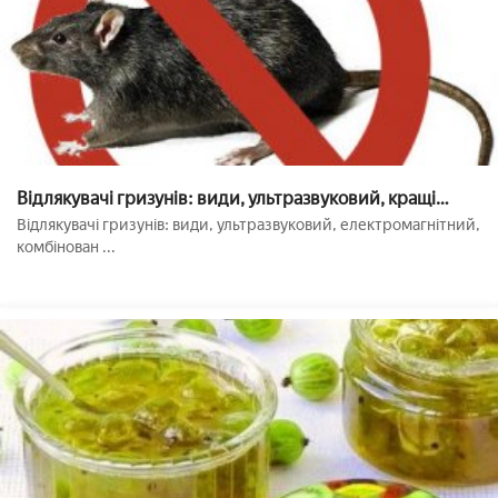
Відлякувачі гризунів: види, ультразвуковий, кращі
прилади для відлякування щурів і мишей
Відлякувачі гризунів: види, ультразвуковий, електромагнітний,
комбінован ...