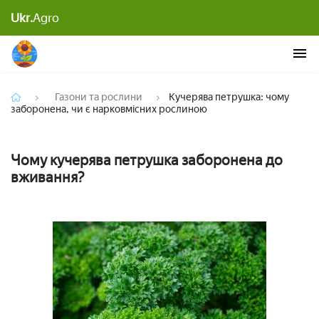
Кучерява петрушка: чому заборонена, чи є
Ukr.
Agro
нарковмісних рослиною
Газони та рослини
Кучерява петрушка: чому
заборонена, чи є нарковмісних рослиною
Чому кучерява петрушка заборонена до
вживання?