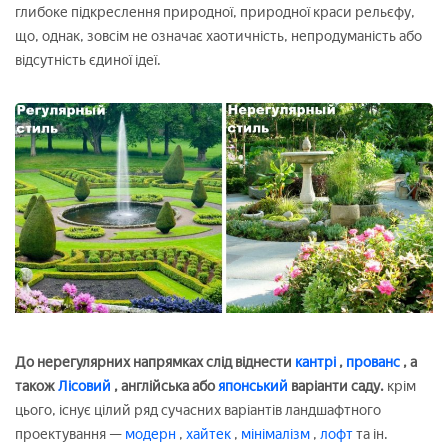
глибоке підкреслення природної, природної краси рельєфу,
що, однак, зовсім не означає хаотичність, непродуманість або
відсутність єдиної ідеї.
До нерегулярних напрямках слід віднести
кантрі
,
прованс
, а
також
Лісовий
, англійська або
японський
варіанти саду.
крім
цього, існує цілий ряд сучасних варіантів ландшафтного
проектування —
модерн
,
хайтек
,
мінімалізм
,
лофт
та ін.