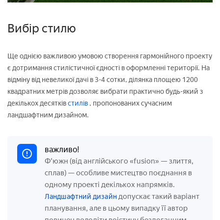
Вибір стилю
Ще однією важливою умовою створення гармонійного проекту
є дотримання стилістичної єдності в оформленні території. На
відміну від невеликої дачі в 3-4 сотки, ділянка площею 1200
квадратних метрів дозволяє вибрати практично будь-який з
декількох десятків
стилів
, пропонованих сучасним
ландшафтним дизайном.
важливо!
Ф'южн (від англійського «fusion» — злиття,
сплав) — особливе мистецтво поєднання в
одному проекті декількох напрямків.
допускає такий варіант
Ландшафтний дизайн
планування, але в цьому випадку її автор
повинен володіти воістину бездоганним