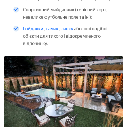
Спортивний майданчик (тенісний корт,
невелике футбольне поле та ін.);
Гойдалки
,
гамак
,
лавку
або інші подібні
об'єкти для тихого і відокремленого
відпочинку.