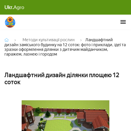
Ландшафтний дизайн заміського будинку на 12
соток: фото і приклади, ідеї та зразки
Ukr.
Agro
оформлення ділянки з дитячим майданчиком,
гаражем, лазнею і городом
Методи культивації рослин
Ландшафтний
дизайн заміського будинку на 12 соток: фото і приклади, ідеї та
зразки оформлення ділянки з дитячим майданчиком,
гаражем, лазнею і городом
Ландшафтний дизайн ділянки площею 12
соток