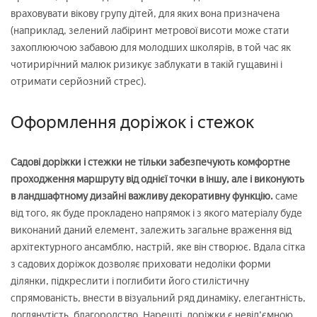
враховувати вікову групу дітей, для яких вона призначена
(наприклад, зелений лабіринт метрової висоти може стати
захоплюючою забавою для молодших школярів, в той час як
чотирирічний малюк ризикує заблукати в такій гущавині і
отримати серйозний стрес).
Оформлення доріжок і стежок
Садові доріжки і стежки не тільки забезпечують комфортне
проходження маршруту від однієї точки в іншу, але і виконують
в ландшафтному дизайні важливу декоративну функцію.
саме
від того, як буде прокладено напрямок і з якого матеріалу буде
виконаний даний елемент, залежить загальне враження від
архітектурного ансамблю, настрій, яке він створює. Вдала сітка
з садових доріжок дозволяє приховати недоліки форми
ділянки, підкреслити і поглибити його стилістичну
спрямованість, внести в візуальний ряд динаміку, елегантність,
доглянутість, благородство. Нарешті, доріжки є невід'ємною