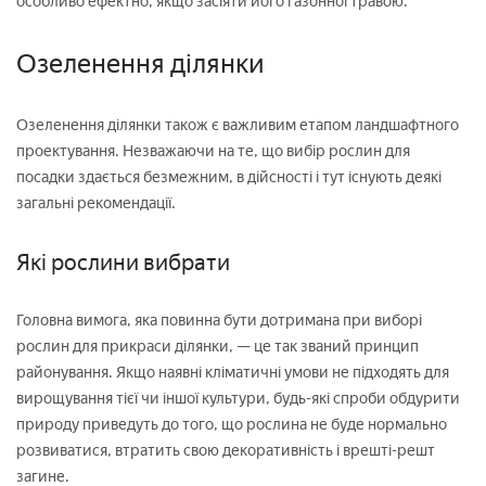
особливо ефектно, якщо засіяти його газонної травою.
Озеленення ділянки
Озеленення ділянки також є важливим етапом ландшафтного
проектування. Незважаючи на те, що вибір рослин для
посадки здається безмежним, в дійсності і тут існують деякі
загальні рекомендації.
Які рослини вибрати
Головна вимога, яка повинна бути дотримана при виборі
рослин для прикраси ділянки, — це так званий принцип
районування. Якщо наявні кліматичні умови не підходять для
вирощування тієї чи іншої культури, будь-які спроби обдурити
природу приведуть до того, що рослина не буде нормально
розвиватися, втратить свою декоративність і врешті-решт
загине.