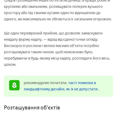
грядок і розміщенні інших об'єктів на ділянці: їх краще робити
круглими або овальними, розміщувати поперек вузького
простору або під такими кутами один по відношенню до
одного, які максимально не збігаються із загальним огорожею.
Ще один перевірений прийом, що дозволяє замаскувати
невдалу форму наділу, — відхід від єдиної точки огляду.
Високорослі рослини і великі масивні об'єкти потрібно
розташовувати таким чином, щоб неможливо було,
перебуваючи в будь-якому місці наділу, розглядати його весь,
цілком.
рекомендуємо почитати,
часті помилки в
ландшафтному дизайні, як їх не допустити
.
Розташування об'єктів