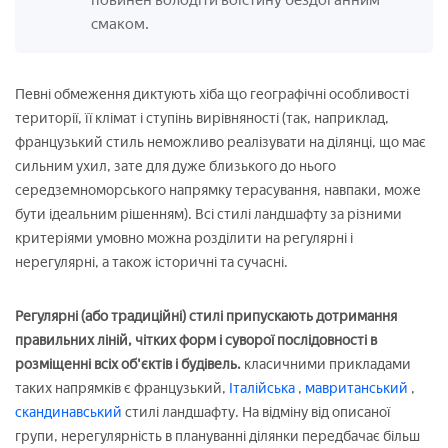
смаком.
Певні обмеження диктують хіба що географічні особливості
території, її клімат і ступінь вирівняності (так, наприклад,
французький стиль неможливо реалізувати на ділянці, що має
сильним ухил, зате для дуже близького до нього
середземноморського напрямку терасування, навпаки, може
бути ідеальним рішенням). Всі стилі ландшафту за різними
критеріями умовно можна розділити на регулярні і
нерегулярні, а також історичні та сучасні.
Регулярні (або традиційні) стилі припускають дотримання
правильних ліній, чітких форм і суворої послідовності в
розміщенні всіх об'єктів і будівель.
класичними прикладами
таких напрямків є французький,
Італійська
,
мавританський
,
скандинавський
стилі ландшафту. На відміну від описаної
групи, нерегулярність в плануванні ділянки передбачає більш