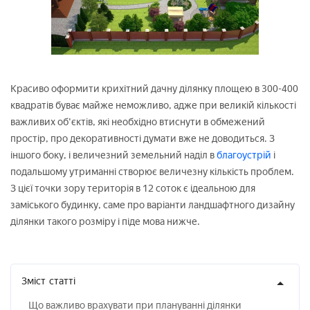
Красиво оформити крихітний дачну ділянку площею в 300-400
квадратів буває майже неможливо, адже при великій кількості
важливих об'єктів, які необхідно втиснути в обмежений
простір, про декоративності думати вже не доводиться. З
іншого боку, і величезний земельний наділ в
благоустрій
і
подальшому утриманні створює величезну кількість проблем.
З цієї точки зору територія в 12 соток є ідеальною для
заміського будинку, саме про варіанти ландшафтного дизайну
ділянки такого розміру і піде мова нижче.
Зміст
статті
Що важливо врахувати при плануванні ділянки