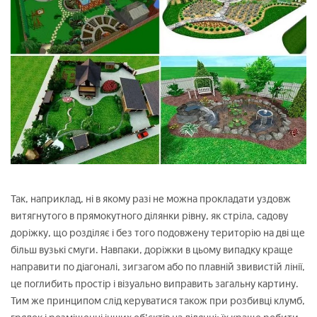
Так, наприклад, ні в якому разі не можна прокладати уздовж
витягнутого в прямокутного ділянки рівну, як стріла, садову
доріжку, що розділяє і без того подовжену територію на дві ще
більш вузькі смуги. Навпаки, доріжки в цьому випадку краще
направити по діагоналі, зигзагом або по плавній звивистій лінії,
це поглибить простір і візуально виправить загальну картину.
Тим же принципом слід керуватися також при розбивці клумб,