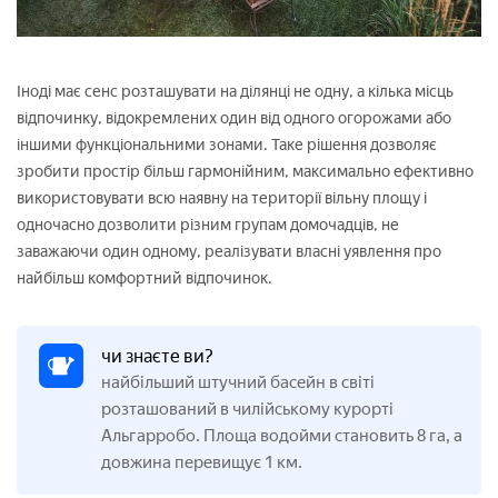
Іноді має сенс розташувати на ділянці не одну, а кілька місць
відпочинку, відокремлених один від одного огорожами або
іншими функціональними зонами. Таке рішення дозволяє
зробити простір більш гармонійним, максимально ефективно
використовувати всю наявну на території вільну площу і
одночасно дозволити різним групам домочадців, не
заважаючи один одному, реалізувати власні уявлення про
найбільш комфортний відпочинок.
чи знаєте ви?
найбільший штучний басейн в світі
розташований в чилійському курорті
Альгарробо. Площа водойми становить 8 га, а
довжина перевищує 1 км.