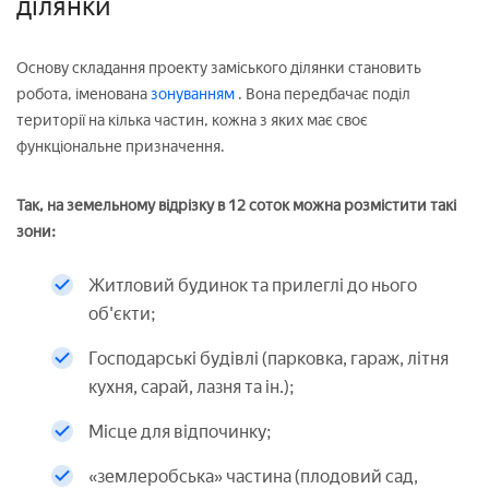
ділянки
Основу складання проекту заміського ділянки становить
робота, іменована
зонуванням
. Вона передбачає поділ
території на кілька частин, кожна з яких має своє
функціональне призначення.
Так, на земельному відрізку в 12 соток можна розмістити такі
зони:
Житловий будинок та прилеглі до нього
об'єкти;
Господарські будівлі (парковка, гараж, літня
кухня, сарай, лазня та ін.);
Місце для відпочинку;
«землеробська» частина (плодовий сад,