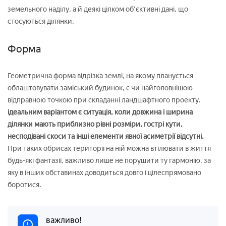
земельного наділу, а й деякі цілком об'єктивні дані, що
стосуються ділянки.
Форма
Геометрична форма відрізка землі, на якому планується
облаштовувати заміський будинок, є чи найголовнішою
відправною точкою при складанні ландшафтного проекту.
ідеальним варіантом є ситуація, коли довжина і ширина
ділянки мають приблизно рівні розміри, гострі кути,
несподівані скоси та інші елементи явної асиметрії відсутні.
При таких обрисах території на ній можна втілювати в життя
будь-які фантазії, важливо лише не порушити ту гармонію, за
яку в інших обставинах доводиться довго і цілеспрямовано
боротися.
важливо!