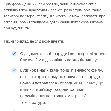
Крім форми ділянки, при розташуванні на ньому об'єктів
важливо також враховувати рельєф, розу вітрів і орієнтацію
території по сторонах світу. Крім того, не можна забувати про
загальні норми і стандарти, дотримання яких є обов'язковим
при будівництві.
Так, наприклад, не слід розміщувати:
Фундаментальні споруди і високорослі дерева
ближче 3 м від зовнішніх кордонів наділу;
Будинок в найнижчій точці північного схилу,
оскільки при такому розташуванні споруда
ночами потрапляє в» холодний кишеню", що
виникає в зв'язку з особливостями
переміщення повітряних мас різної
температури;