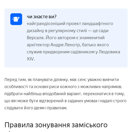
чи знаєте ви?
найграндіозніший проект ландшафтного
дизайну в регулярному стилі — це сади
Версаля. Його автором є знаменитий
архітектор Андре Ленотр, батько якого
служив придворним садівником у Людовика
XIV.
Перед тим, як планувати ділянку, має сенс уважно вивчити
особливості та основні риси кожного з можливих напрямків,
підібрати найбільш вподобаний варіант, переконатися в тому,
що він може бути відтворений в заданих умовах і надалі строго
слідувати його ідеям і правилам.
Правила зонування заміського