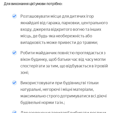
Для виконання цієї умови потрібно:
Розташовувати місце для дитячих ігор
якнайдалі від гаража, парковки, центрального
входу, джерела відкритого вогню та інших
місць, де будь-яка необережність або
випадковість може привести до травми;
Робити майданчик повністю проглядається з
вікон будинку, щоб батьки час від часу могли
спостерігати за тим, що відбувається в ігровій
зоні;
Використовувати при будівництві тільки
натуральні, негорючі і міцні матеріали,
максимально строго дотримуватися всі діючі
будівельні норми та ін.;
Для озеленення території вибирати рослини,