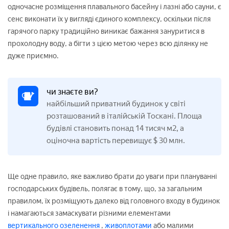
одночасне розміщення плавального басейну і лазні або сауни, є
сенс виконати їх у вигляді єдиного комплексу, оскільки після
гарячого парку традиційно виникає бажання зануритися в
прохолодну воду, а бігти з цією метою через всю ділянку не
дуже приємно.
чи знаєте ви?
найбільший приватний будинок у світі
розташований в італійській Тоскані. Площа
будівлі становить понад 14 тисяч м2, а
оціночна вартість перевищує $ 30 млн.
Ще одне правило, яке важливо брати до уваги при плануванні
господарських будівель, полягає в тому, що, за загальним
правилом, їх розміщують далеко від головного входу в будинок
і намагаються замаскувати різними елементами
вертикального озеленення
,
живоплотами
або малими