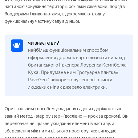
частиною зонування території, оскільки саме вони, поряд з
бордюрами і живоплотами, відокремлюють одну
функціональну частину саду від іншої.
чи знаєте ви?
найбільш функціональним способом
оформлення доріжок варто визнати винахід
британського інженера Лоуренса Кемпбелла-
Кука. Придумана ним Тротуарна плитка»
PaveGen " використовує енергію тиску
людських ніг як джерело електрики.
Оригінальним способом укладання садових доріжок є так
званий метод «step by step» (дослівно — крок за кроком). Він
передбачає не щільне укладання елементів настилу, а
збереження між ними вільного простору, яке виглядає