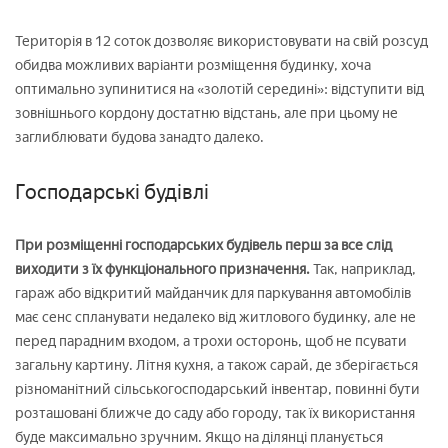
Територія в 12 соток дозволяє використовувати на свій розсуд
обидва можливих варіанти розміщення будинку, хоча
оптимально зупинитися на «золотій середині»: відступити від
зовнішнього кордону достатню відстань, але при цьому не
заглиблювати будова занадто далеко.
Господарські будівлі
При розміщенні господарських будівель перш за все слід
виходити з їх функціонального призначення.
Так, наприклад,
гараж або відкритий майданчик для паркування автомобілів
має сенс спланувати недалеко від житлового будинку, але не
перед парадним входом, а трохи осторонь, щоб не псувати
загальну картину. Літня кухня, а також сарай, де зберігається
різноманітний сільськогосподарський інвентар, повинні бути
розташовані ближче до саду або городу, так їх використання
буде максимально зручним. Якщо на ділянці планується