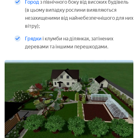
Город
з північного боку від високих будівель
(в цьому випадку рослини виявляються
незахищеними від найнебезпечнішого для них
вітру);
Грядки
і клумби на ділянках, затінених
деревами та іншими перешкодами.