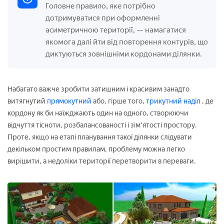
Головне правило, яке потрібно
дотримуватися при оформленні
асиметричною території, — намагатися
якомога далі йти від повторення контурів, що
диктуються зовнішніми кордонами ділянки.
Набагато важче зробити затишним і красивим занадто
витягнутий
прямокутний
або, гірше того,
трикутний наділ
, де
кордону як би наїжджають один на одного, створюючи
відчуття тісноти, розбалансованості і зім'ятості простору.
Проте, якщо на етапі планування такої ділянки слідувати
декільком простим правилам, проблему можна легко
вирішити, а недоліки території перетворити в переваги.