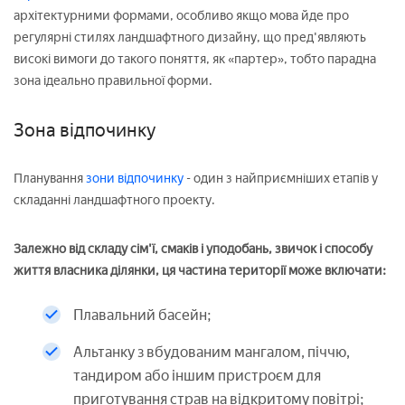
архітектурними формами, особливо якщо мова йде про
регулярні стилях ландшафтного дизайну, що пред'являють
високі вимоги до такого поняття, як «партер», тобто парадна
зона ідеально правильної форми.
Зона відпочинку
Планування
зони відпочинку
- один з найприємніших етапів у
складанні ландшафтного проекту.
Залежно від складу сім'ї, смаків і уподобань, звичок і способу
життя власника ділянки, ця частина території може включати:
Плавальний басейн;
Альтанку з вбудованим мангалом, піччю,
тандиром або іншим пристроєм для
приготування страв на відкритому повітрі;