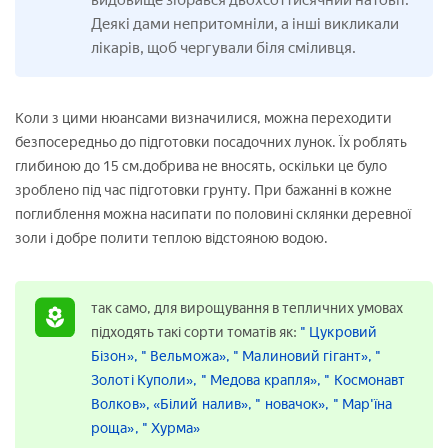
Деякі дами непритомніли, а інші викликали
лікарів, щоб чергували біля сміливця.
Коли з цими нюансами визначилися, можна переходити
безпосередньо до підготовки посадочних лунок. Їх роблять
глибиною до 15 см.добрива не вносять, оскільки це було
зроблено під час підготовки грунту. При бажанні в кожне
поглиблення можна насипати по половині склянки деревної
золи і добре полити теплою відстояною водою.
так само, для вирощування в тепличних умовах
підходять такі сорти томатів як:
" Цукровий
Бізон»,
" Вельможа»,
" Малиновий гігант»,
"
Золоті Куполи»,
" Медова крапля»,
" Космонавт
Волков»,
«Білий налив»,
" новачок»,
" Мар'їна
роща»,
" Хурма»