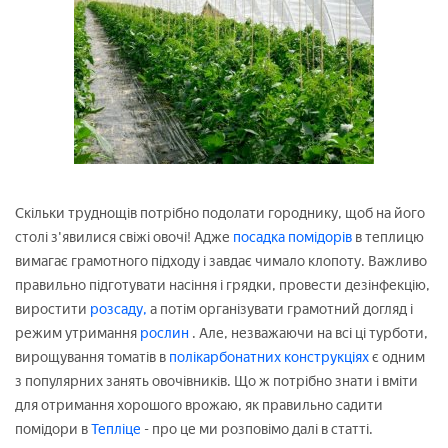
Скільки труднощів потрібно подолати городнику, щоб на його
столі з'явилися свіжі овочі! Адже
посадка помідорів
в теплицю
вимагає грамотного підходу і завдає чимало клопоту. Важливо
правильно підготувати насіння і грядки, провести дезінфекцію,
виростити
розсаду,
а потім організувати грамотний догляд і
режим утримання
рослин
. Але, незважаючи на всі ці турботи,
вирощування томатів в
полікарбонатних конструкціях
є одним
з популярних занять овочівників. Що ж потрібно знати і вміти
для отримання хорошого врожаю, як правильно садити
помідори в
Тепліце
- про це ми розповімо далі в статті.