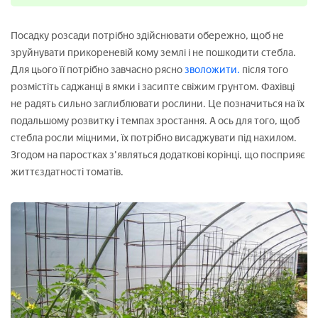
Посадку розсади потрібно здійснювати обережно, щоб не
зруйнувати прикореневій кому землі і не пошкодити стебла.
Для цього її потрібно завчасно рясно
зволожити.
після того
розмістіть саджанці в ямки і засипте свіжим грунтом. Фахівці
не радять сильно заглиблювати рослини. Це позначиться на їх
подальшому розвитку і темпах зростання. А ось для того, щоб
стебла росли міцними, їх потрібно висаджувати під нахилом.
Згодом на паростках з'являться додаткові корінці, що посприяє
життєздатності томатів.