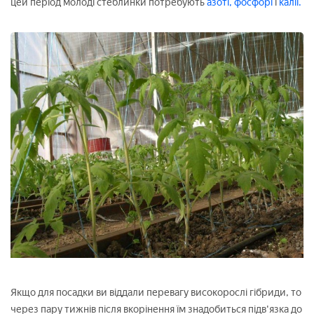
цей період молоді стеблинки потребують
азоті,
фосфорі
і
калії.
Якщо для посадки ви віддали перевагу високорослі гібриди, то
через пару тижнів після вкорінення їм знадобиться підв'язка до