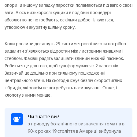
опори. В іншому випадку паростки поламаються під вагою своєї
ваги. А ось низькорослі кущики в подібній процедурі
абсолютно не потребують, оскільки добре гілкуються,
утворюючи акуратну щільну крону.
Коли рослини досягнуть 25-сантиметрової висоти потрібно
видалити з'являються відростки між листовими живцями і
стеблом. Фахівці радять залишати єдиний нижній пасинок.
Робиться це для того, щоб кущ формувався з 2 паростків.
Зазвичай це доцільно при сильному пошкодженні
центрального втечі. На сьогодні існує безліч скоростиглих
гібридів, які зовсім не потребують пасинкуванні. Отже, і
клопоту з ними менше.
Чи знаєте ви?
з приводу ботанічного визначення томатів в
90-х роках 19 століття в Америці вибухнула