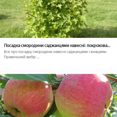
Посадка смородини саджанцями навесні: покрокова
інструкція для садівників
Все про посадку смородини навесні саджанцями і живцями.
Правильний вибір ...