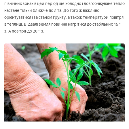
північних зонах в цей період ще холодно і довгоочікуване тепло
настане тільки ближче до літа. До того ж важливо
орієнтуватися і за станом грунту, а також температури повітря
в теплиці. В ідеалі земля повинна нагрітися до стабільних 15 °
з, А повітря-до 20 ° з.