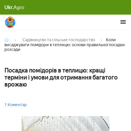
Коли висаджувати помідори в теплицю: основи
Ukr.
Agro
правильної посадки розсади
Садівництво та сільське господарство
Коли
висаджувати помідори в теплицю: основи правильної посадки
розсади
Посадка помідорів в теплицю: кращі
терміни і умови для отримання багатого
врожаю
1 Коментар