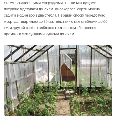
схему з аналогічними міжряддями, тільки між кущами
потрібно відступати до 25 см. Високорослі сорти можна
садити в один або в два стебла. Перший спосіб передбачає
міжряддя шириною до 80 см, і відстанню між стеблами до 60
см. а другий варіант здійснюється шляхом збільшення
проміжків між сусідніми кущами до 75 см.