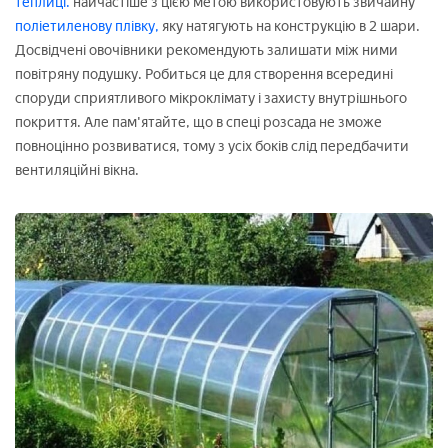
теплиці.
найчастіше з цією метою використовують звичайну
поліетиленову плівку,
яку натягують на конструкцію в 2 шари.
Досвідчені овочівники рекомендують залишати між ними
повітряну подушку. Робиться це для створення всередині
споруди сприятливого мікроклімату і захисту внутрішнього
покриття. Але пам'ятайте, що в спеці розсада не зможе
повноцінно розвиватися, тому з усіх боків слід передбачити
вентиляційні вікна.