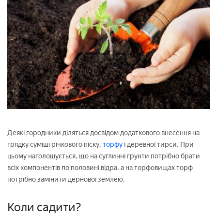
Деякі городники діляться досвідом додаткового внесення на
грядку суміші річкового піску,
торфу
і деревної тирси. При
цьому наголошується, що на суглинні грунти потрібно брати
всіх компонентів по половині відра, а на торфовищах торф
потрібно замінити дернової землею.
Коли садити?