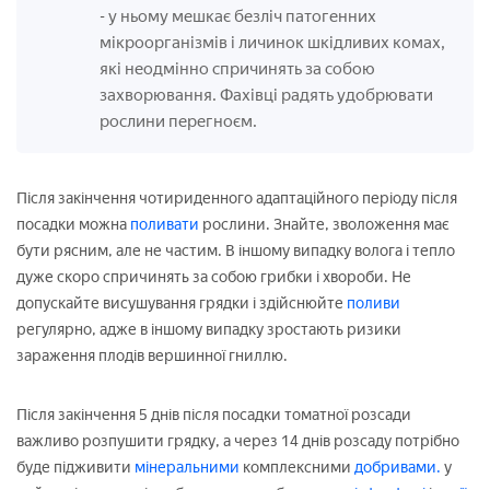
у ньому мешкає безліч патогенних
-
мікроорганізмів і личинок шкідливих комах,
які неодмінно спричинять за собою
захворювання. Фахівці радять удобрювати
рослини перегноєм.
Після закінчення чотириденного адаптаційного періоду після
посадки можна
поливати
рослини. Знайте, зволоження має
бути рясним, але не частим. В іншому випадку волога і тепло
дуже скоро спричинять за собою грибки і хвороби. Не
допускайте висушування грядки і здійснюйте
поливи
регулярно, адже в іншому випадку зростають ризики
зараження плодів вершинної гниллю.
Після закінчення 5 днів після посадки томатної розсади
важливо розпушити грядку, а через 14 днів розсаду потрібно
буде підживити
мінеральними
комплексними
добривами.
у