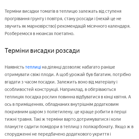
Терміни висадки томатів в теплицю залежать від ступеня
прогрівання грунту і повітря, стану розсади і (нехай це не
звучить як марновірство) рекомендацій місячного календаря.
Розберемося в нюансах поетапно.
Терміни висадки розсади
Наявність
теплиці
на ділянці дозволяє набагато раніше
отримувати свіжі плоди. А щоб урожай був багатим, потрібно
вгадати з часом посадки. Залежить воно від матеріалу і
особливостей конструкції. Наприклад, в обігріваються
теплицях посадка рослин повинна відбуватися в кінці квітня. А
ось в приміщеннях, обладнаних внутрішнім додатковим
покривним шаром з поліетилену, це краще робити в перші
тижні травня. Такі ж терміни варто дотримуватися і коли
плануєте садити помідори в теплиці з полікарбонату. Якщо ж в
спорудженні не передбачено додаткового укриття і