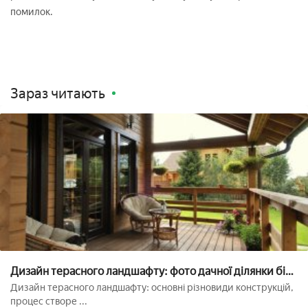
помилок.
Зараз читають
Дизайн терасного ландшафту: фото дачної ділянки біля
тераси, процес оформлення відкритої міської споруди
Дизайн терасного ландшафту: основні різновиди конструкцій,
процес створе ...