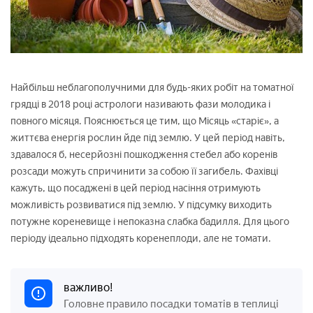
Найбільш неблагополучними для будь-яких робіт на томатної
грядці в 2018 році астрологи називають фази молодика і
повного місяця. Пояснюється це тим, що Місяць «старіє», а
життєва енергія рослин йде під землю. У цей період навіть,
здавалося б, несерйозні пошкодження стебел або коренів
розсади можуть спричинити за собою її загибель. Фахівці
кажуть, що посаджені в цей період насіння отримують
можливість розвиватися під землю. У підсумку виходить
потужне кореневище і непоказна слабка бадилля. Для цього
періоду ідеально підходять коренеплоди, але не томати.
важливо!
Головне правило посадки томатів в теплиці