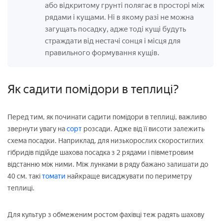
або відкритому грунті полягає в просторі між
рядами і кущами. Ні в якому разі не можна
загущать посадку, адже тоді кущі будуть
страждати від нестачі сонця і місця для
правильного формування кущів.
Як садити помідори в теплиці?
Перед тим, як починати садити помідори в теплиці, важливо
звернути увагу на
сорт
розсади. Адже від її висоти залежить
схема посадки. Наприклад, для низькорослих скоростиглих
гібридів підійде шахова посадка з 2 рядами і півметровим
відстанню між ними. Між лунками в ряду бажано залишати до
40 см. такі
томати
найкраще висаджувати по периметру
теплиці.
Для культур з обмеженим ростом фахівці теж радять шахову