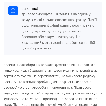
важливо!
тривале вирощування томатів на одному і
тому ж місці сприяє окисленню грунту. Для її
ощелачивания фахівці радять розсипати по
ділянці відому пушонку, доломітове
борошно або стару штукатурку. На
квадратний метр площі знадобиться від 150
до 300 г речовини.
Восени, після збирання врожаю, фахівці радять видалити з
грядки залишки бадилля і зняти десятисантиметровий шар
верхнього грунту. Не переживайте, що викидаєте родючу
частину. Це важливо зробити для профілактики заражень
овочевої культури хворобами попередників. Після цього
відведену площу потрібно продезінфікувати розчином мідного
купоросу, що готується в пропорції 1 столова ложка на відро
води. Після кроплення ділянку слід удобрити мінеральними