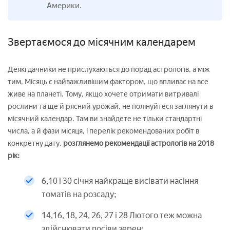
Америки.
Звертаємося до місячним календарем
Деякі дачники не прислухаються до порад астрологів, а між
тим, Місяць є найважливішим фактором, що впливає на все
живе на планеті. Тому, якщо хочете отримати витривалі
рослини та ще й рясний урожай, не полінуйтеся заглянути в
місячний календар. Там ви знайдете не тільки стандартні
числа, а й фази місяця, і перелік рекомендованих робіт в
конкретну дату.
розглянемо рекомендації астрологів на 2018
рік:
6,10 і 30 січня найкраще висівати насіння
томатів на розсаду;
14,16, 18, 24, 26, 27 і 28 Лютого теж можна
здійснювати посіви зерен;