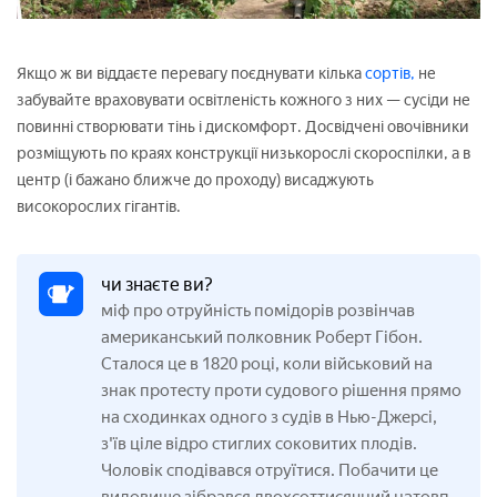
Якщо ж ви віддаєте перевагу поєднувати кілька
сортів,
не
забувайте враховувати освітленість кожного з них — сусіди не
повинні створювати тінь і дискомфорт. Досвідчені овочівники
розміщують по краях конструкції низькорослі скороспілки, а в
центр (і бажано ближче до проходу) висаджують
високорослих гігантів.
чи знаєте ви?
міф про отруйність помідорів розвінчав
американський полковник Роберт Гібон.
Сталося це в 1820 році, коли військовий на
знак протесту проти судового рішення прямо
на сходинках одного з судів в Нью-Джерсі,
з'їв ціле відро стиглих соковитих плодів.
Чоловік сподівався отруїтися. Побачити це
видовище зібрався двохсоттисячний натовп.