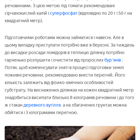
речовинами. З цією метою під томати рекомендовані
сірчанокислий калій і
суперфосфат
(відповідно по 20 г і 50 г на
квадратний метр).
Підготовчими роботами можна займатися і навесні. Але в
цьому випадку приступати потрібно вже в березні. За тиждень
до висадки розсади помідорів в теплицю ділянку потрібно
гарненько розпушити і очистити від пророслих
бур'янів
.
Потім, щоб компенсувати зняті в процесі підготовки землі
поживні речовини, рекомендовано внести перегній. Його
кількість залежить від фізико-хімічних особливостей
субстрату. На виснажених ділянках на кожен квадратний метр
знадобиться висипати близько 8 кілограмів речовини і до того
ж стакан
деревного вугілля.
а на збагачених грунтах можна
обійтися і 3 кілограмами перегною.