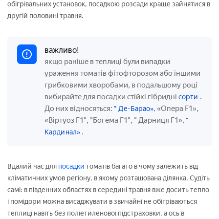
обігрівальних установок, посадкою розсади краще зайнятися в
другій половині травня.
важливо!
якщо раніше в теплиці були випадки
ураження томатів фітофторозом або іншими
грибковими хворобами, в подальшому році
вибирайте для посадки стійкі гібридні
.
сорти
До них відносяться:
«Опера F1»,
" Де-Барао»,
«Віртуоз F1", "Богема F1", " Дарниця F1»,
"
.
Кардинал»
Вдалий час для
посадки
томатів багато в чому залежить від
кліматичних умов регіону, в якому розташована ділянка. Судіть
самі: в південних областях в середині травня вже досить тепло
і помідори можна висаджувати в звичайні не обігріваються
теплиці навіть без поліетиленової підстраховки, а ось в