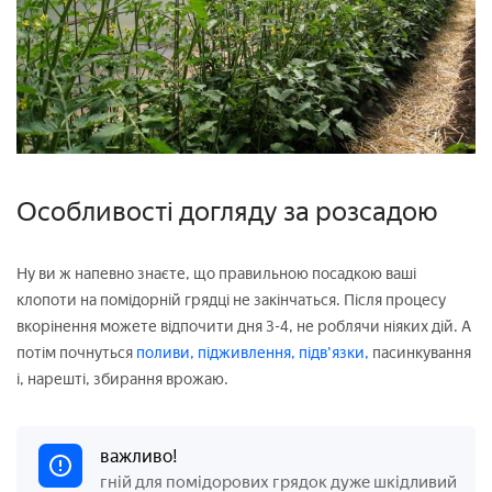
Особливості догляду за розсадою
Ну ви ж напевно знаєте, що правильною посадкою ваші
клопоти на помідорній грядці не закінчаться. Після процесу
вкорінення можете відпочити дня 3-4, не роблячи ніяких дій. А
потім почнуться
поливи,
підживлення,
підв'язки,
пасинкування
і, нарешті, збирання врожаю.
важливо!
гній для помідорових грядок дуже шкідливий