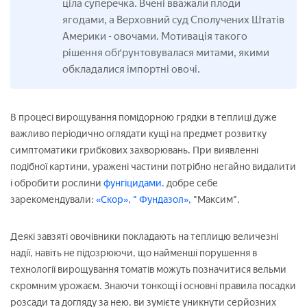
ціла суперечка. Вчені вважали плоди
ягодами, а Верховний суд Сполучених Штатів
Америки
овочами. Мотивація такого
-
рішення обґрунтовувалася митами, якими
обкладалися імпортні овочі.
В процесі вирощування помідорною грядки в теплиці дуже
важливо періодично оглядати кущі на предмет розвитку
симптоматики грибкових захворювань. При виявленні
подібної картини, уражені частини потрібно негайно видалити
і обробити рослини
фунгіцидами.
добре себе
зарекомендували:
«Скор»,
" Фундазол»,
"Максим".
Деякі завзяті овочівники покладають на теплицю величезні
надії, навіть не підозрюючи, що найменші порушення в
технології вирощування томатів можуть позначитися вельми
скромним урожаєм. Знаючи тонкощі і основні правила посадки
розсади та догляду за нею, ви зумієте уникнути серйозних