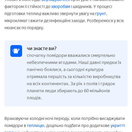
фактором її стійкості до
хворобам
і шкідників. У процесі
підготовки теплиці важливо звернути увагу на
грунт,
мікроклімат і вжити дезінфекційні заходи. Розберемося у всіх
нюансах по порядку.
чи знаєте ви?
спочатку помідори вважалися смертельно
небезпечними ягодами. Наші давні предки їх
панічно боялися, а сьогодні культура
отримала першість за кількістю виробництва
на всіх континентах. За рік з полів і грядок
планети люди збирають до 60 мільйонів
плодів.
Враховуючи холодні ночі періоду, коли потрібно висаджувати
помідори в
теплицю,
доцільно подбати про додаткове
укритті