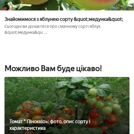
Знайомимося з яблунею сорту &quot;медунка&quot;
Сьогодні ви дізнаєтеся про смачному сорті яблук
&quot;медунка&qu ...
Можливо Вам буде цікаво!
Томат " Піноккіо»: фото, опис сорту і
характеристика