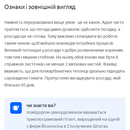
Ознаки і зовнішній вигляд
Наявність перерахованих вище умов - це не канон. Адже часто
трапляється, що погода давно дозволяє здійснити посадку, а
розсада ще не готова. Тому важливо спланувати всі роботи
таким чином, щоб вийшло взаємодія потрібних процесів.
Великий потенціал у розсади з добре розвиненими корінням,
товстим і міцним стеблом. На ньому обов'язково має бути 8
справжніх листочків і не менше 2 квіткових кистей. Фахівці
вважають, що для полікарбонатних теплиць ідеально підходять
сорокаденні томати. Припустимо висаджувати розсаду, якій
близько 50 днів.
чи знаєте ви?
помідором-рекордсменом вважається
трикілограмовий гігант, вирощений на одній
з ферм Вісконсіна в Сполучених Штатах