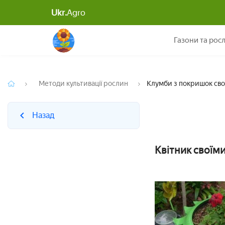
Ukr.
Agro
Назад
Газони та рос
Методи культивації рослин
Клумби з покришок свої
Назад
Квітник своїми