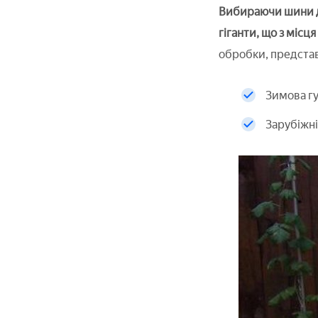
Вибираючи шини для
гіганти, що з місця
обробки, представ
Зимова гу
Зарубіжні 