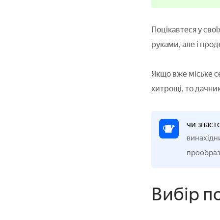
Поцікавтеся у свої
руками, але і про
Якщо вже міське с
хитрощі, то дачник
чи знаєт
винахідни
прообраз
Вибір п