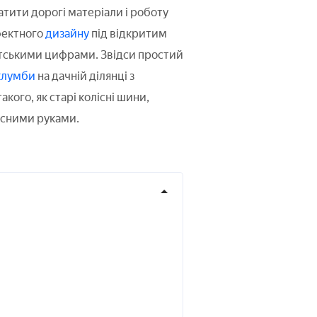
латити дорогі матеріали і роботу
фектного
дизайну
під відкритим
нтськими цифрами. Звідси простий
клумби
на дачній ділянці з
акого, як старі колісні шини,
асними руками.