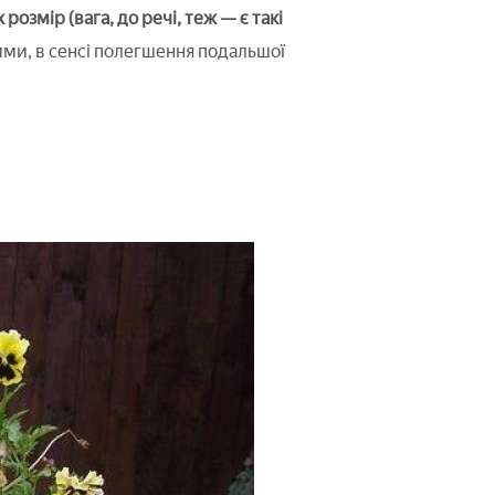
озмір (вага, до речі, теж — є такі
ими, в сенсі полегшення подальшої