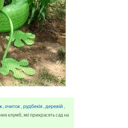
ик
,
очиток
,
рудбекія
,
деревій
,
них клумб, які прикрасять сад на