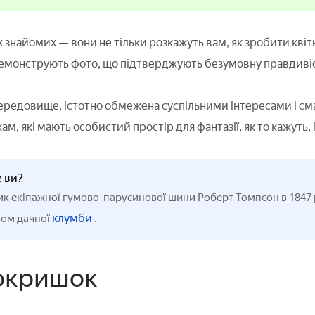
х знайомих — вони не тільки розкажуть вам, як зробити квіт
демонструють фото, що підтверджують безумовну правдивіс
ередовище, істотно обмежена суспільними інтересами і сма
ам, які мають особистий простір для фантазії, як то кажуть, і
е ви?
к екіпажної гумово-парусинової шини Роберт Томпсон в 1847 ро
клумби
ом дачної
.
окришок