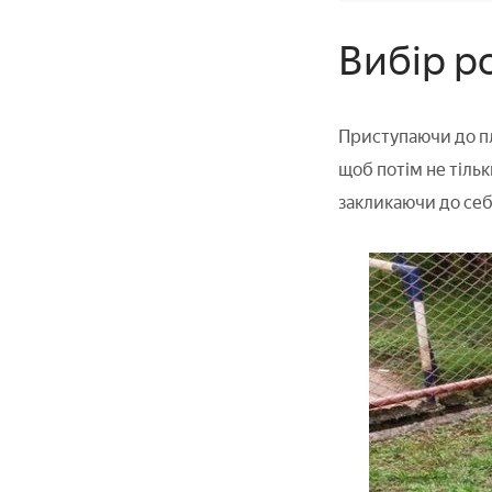
Вибір р
Приступаючи до п
щоб потім не тіль
закликаючи до себ