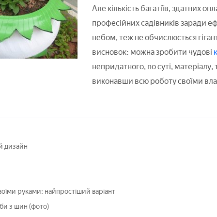
Але кількість багатіїв, здатних оп
професійних садівників заради е
небом, теж не обчислюється гіга
висновок: можна зробити чудові
непридатного, по суті, матеріалу, т
виконавши всю роботу своїми вл
й дизайн
оїми руками: найпростіший варіант
би з шин (фото)