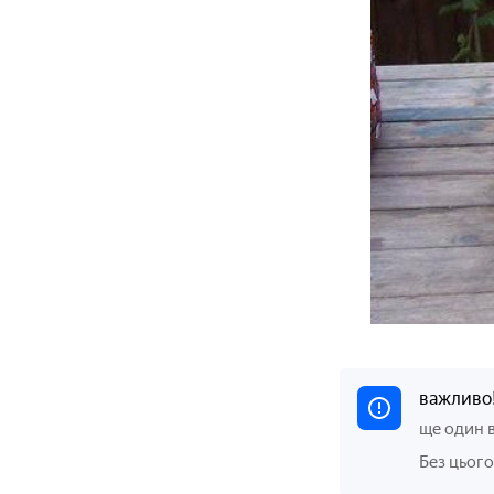
важливо
ще один 
Без цього