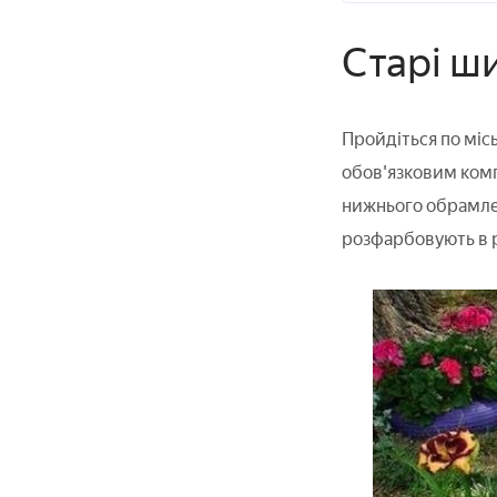
Старі ш
Пройдіться по міс
обов'язковим комп
нижнього обрамленн
розфарбовують в р