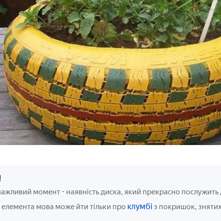
!
-
важливий момент
наявність диска, який прекрасно послужить
клумбі
 елемента мова може йти тільки про
з покришок, знятих 