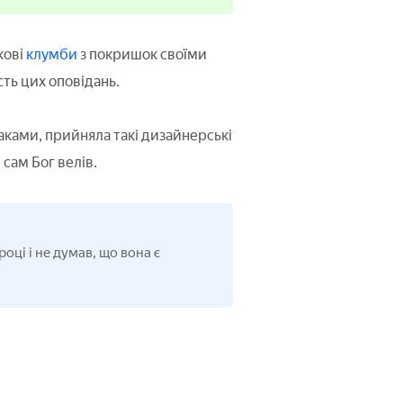
кові
клумби
з покришок своїми
ть цих оповідань.
ками, прийняла такі дизайнерські
 сам Бог велів.
ці і не думав, що вона є