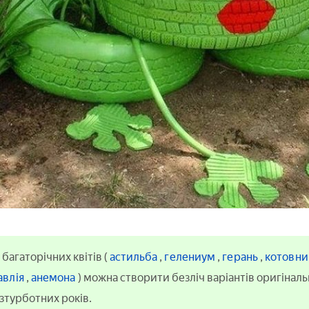
 багаторічних квітів (
астильба
,
гелениум
,
герань
,
котовн
авлія
,
анемона
) можна створити безліч варіантів оригіналь
езтурботних років.