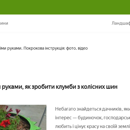
Клумби з покришок своїми руками. Покрокова інструкція: фото,
лини
Ландшаф
ми руками. Покрокова інструкція: фото, відео
 руками, як зробити клумби з колісних шин
Небагато знайдеться дачників, як
інтерес — будиночок, господарські
любить і цінує красу на своїй земл