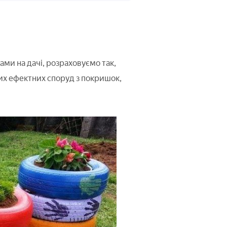
ками на дачі, розраховуємо так,
цих ефектних споруд з покришок,