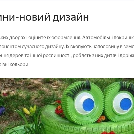
ини-новий дизайн
ьких дворах і оціните їх оформлення. Автомобільні покриш
онентом сучасного дизайну. Їх вкопують наполовину в земл
я дерев та іншої рослинності, роблять з них дитячі доріжк
ізні кольори.