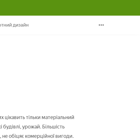
 відео
тний дизайн
их цікавить тільки матеріальний
 будівлі, урожай. Більшість
і, не обіцяє комерційної вигоди.