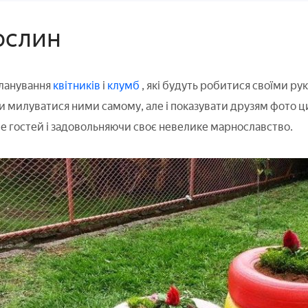
ослин
ланування
квітників
і
клумб
, які будуть робитися своїми ру
ки милуватися ними самому, але і показувати друзям фото 
е гостей і задовольняючи своє невелике марнославство.