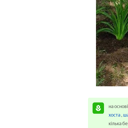
на основі
хоста
,
ш
кілька б