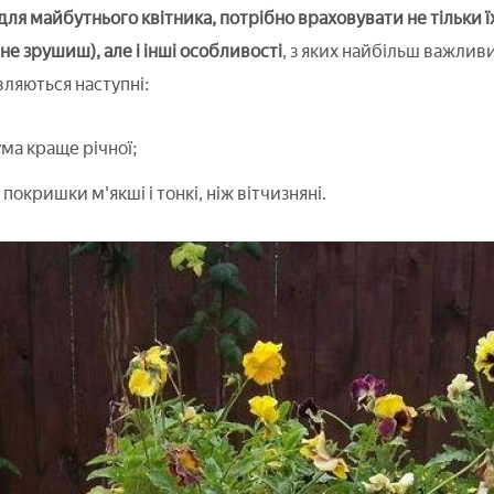
 майбутнього квітника, потрібно враховувати не тільки їх р
 не зрушиш), але і інші особливості
, з яких найбільш важлив
ляються наступні:
ма краще річної;
покришки м'якші і тонкі, ніж вітчизняні.