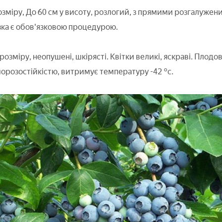
зміру, До 60 см у висоту, розлогий, з прямими розгалужен
ізка є обов'язковою процедурою.
озміру, неопушені, шкірясті. Квітки великі, яскраві. Плодова
орозостійкістю, витримує температуру -42 °с.