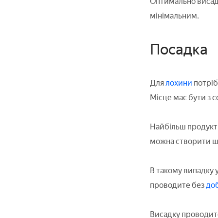
Оптимально висадж
мінімальним.
Посадка
Для
лохини
потріб
Місце має бути з с
Найбільш продукти
можна створити ш
В такому випадку 
проводите без
до
Висадку проводит