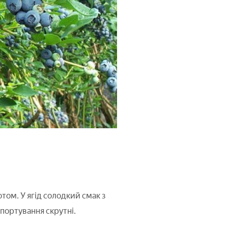
том. У ягід солодкий смак з
спортування скрутні.