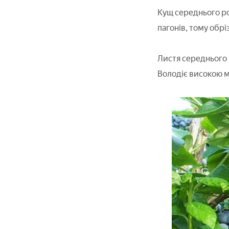
Кущ середнього ро
пагонів, тому обр
Листя середнього р
Володіє високою м