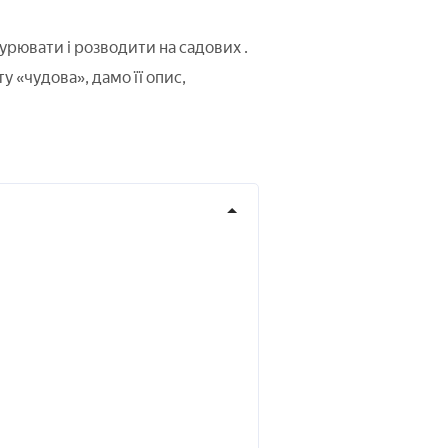
турювати і розводити на садових
.
у «чудова», дамо її опис,