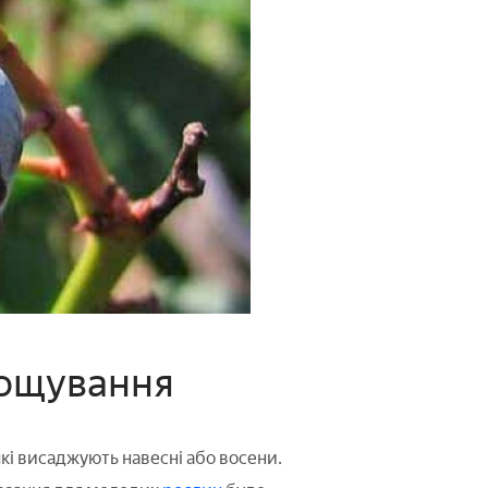
рощування
які висаджують навесні або восени.