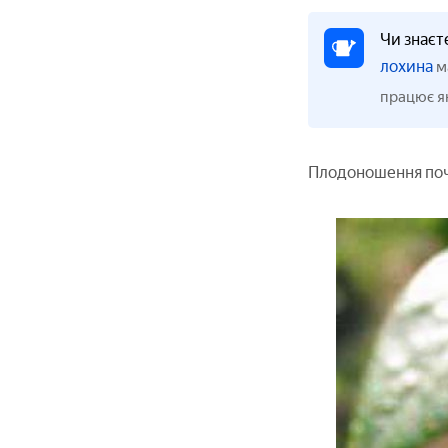
Чи знаєт
лохина
м
працює як
Плодоношення почи