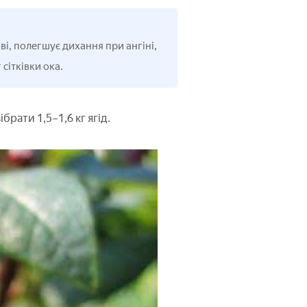
ві, полегшує дихання при ангіні,
сітківки ока.
брати 1,5–1,6 кг ягід.