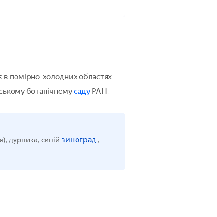
 в помірно-холодних областях
ірському ботанічному
саду
РАН.
виноград
я), дурника, синій
,