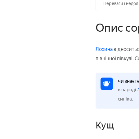
Переваги і недол
Опис со
Лохина
відноситьс
північної півкулі
чи знаєт
в народі
синіка.
Кущ