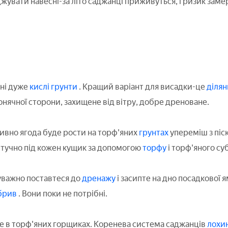
увати навесні-за літо саджанці приживуться, і ризик зам
ні дуже
кислі грунти
. Кращий варіант для висадки-це
ділян
онячної сторони, захищене від вітру, добре дреноване.
вно ягода буде рости на торф'яних
грунтах
упереміш з піс
тучно під кожен кущик за допомогою
торфу
і торф'яного су
уважно поставтеся до
дренажу
і засипте на дно посадкової 
брив
. Вони поки не потрібні.
е в торф'яних горщиках. Коренева система саджанців
лохи