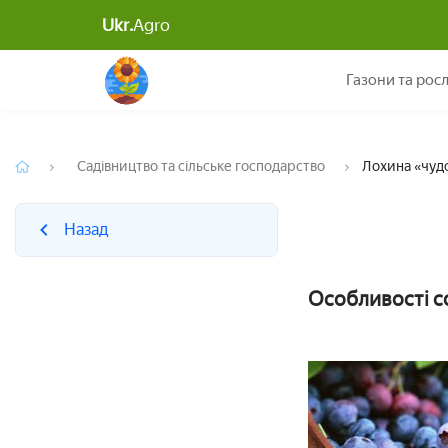
Ukr.
Agro
Назад
Газони та рос
Садівництво та сільське господарство
Лохина «чудо
Назад
Особливості со