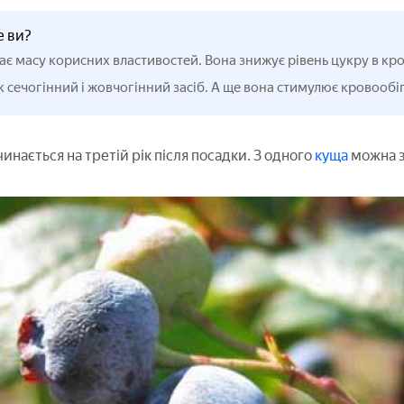
е ви?
ає масу корисних властивостей. Вона знижує рівень цукру в кро
 сечогінний і жовчогінний засіб. А ще вона стимулює кровообіг 
нається на третій рік після посадки. З одного
куща
можна зі