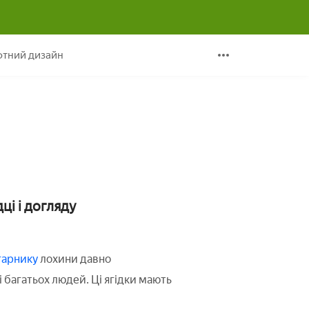
тний дизайн
ці і догляду
гарнику
лохини давно
 багатьох людей. Ці ягідки мають