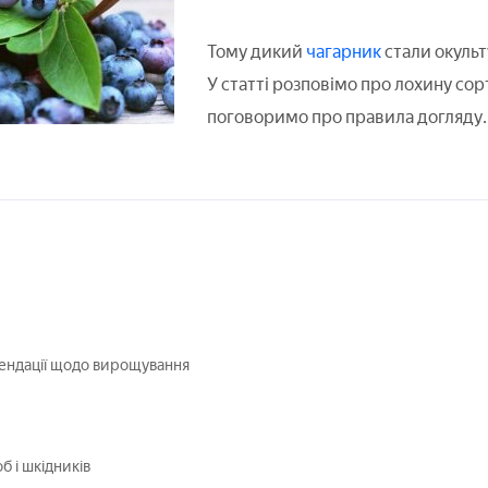
Тому дикий
чагарник
стали окуль
У статті розповімо про лохину сорт
поговоримо про правила догляду.
ендації щодо вирощування
б і шкідників