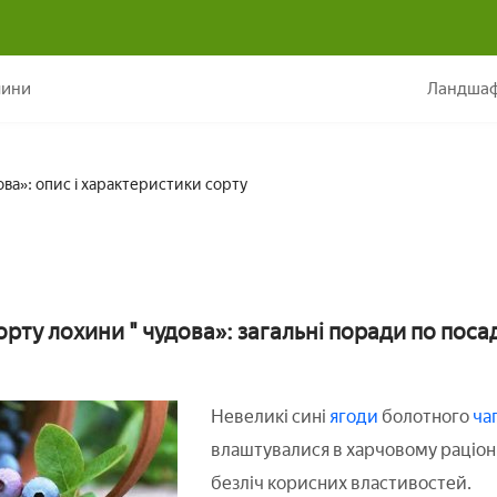
Лохина «чудова»: опис і характеристики сорту
лини
Ландшаф
ва»: опис і характеристики сорту
рту лохини " чудова»: загальні поради по посад
Невеликі сині
ягоди
болотного
ча
влаштувалися в харчовому раціоні
безліч корисних властивостей.