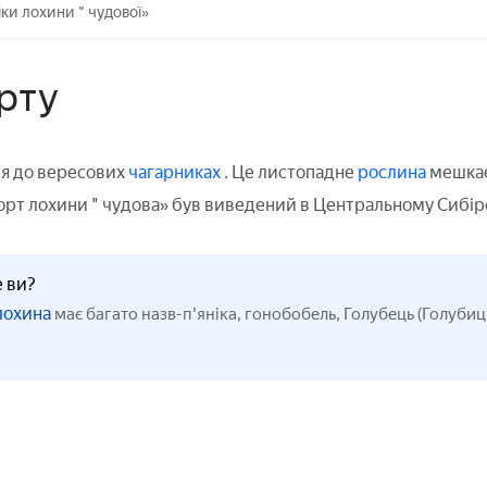
іки лохини " чудової»
рту
я до вересових
чагарниках
. Це листопадне
рослина
мешкає
. Сорт лохини " чудова» був виведений в Центральному Сиб
е ви?
лохина
має багато назв-п'яніка, гонобобель, Голубець (Голубиц