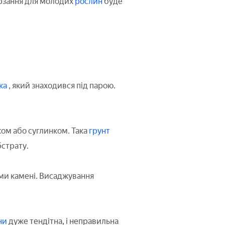
ерзання для молодих
рослин
буде
ка
, який знаходився під парою.
ком або суглинком. Така
грунт
бстрату.
ями камені. Висаджування
ни
дуже тендітна, і неправильна