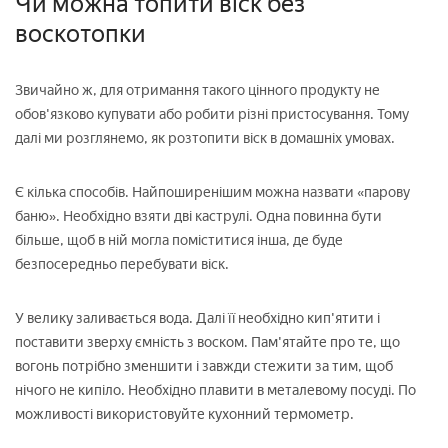
Чи можна топити віск без
воскотопки
Звичайно ж, для отримання такого цінного продукту не
обов'язково купувати або робити різні пристосування. Тому
далі ми розглянемо, як розтопити віск в домашніх умовах.
Є кілька способів. Найпоширенішим можна назвати «парову
баню». Необхідно взяти дві каструлі. Одна повинна бути
більше, щоб в ній могла поміститися інша, де буде
безпосередньо перебувати віск.
У велику заливається вода. Далі її необхідно кип'ятити і
поставити зверху ємність з воском. Пам'ятайте про те, що
вогонь потрібно зменшити і завжди стежити за тим, щоб
нічого не кипіло. Необхідно плавити в металевому посуді. По
можливості використовуйте кухонний термометр.