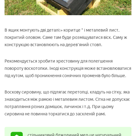
В ящик монтують дві деталі:» коритце " і металевий лист,
покритий оловом. Саме там буде розміщуватися віск. Саму ж
конструкцію встановлюють на дерев'яний стовп.
Рекомендується зробити хрестовину для полегшення
повороту воскотопки. Іноді конструкція може встановлюватися
під кутом, щоб проникнення сонячних променів було більше.
Воскову сировину, що підлягає перетопці, кладуть на сітку, яка
знаходиться між рамою і металевим листом. Сітка не допускає
потрапляння різних домішок, личинок і т.д. При цьому
сировина не повинна торкатися до заскленій рамі.
стільниковий бджолиний мед-це натуральний