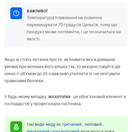
важливо!
Температура плавлення не повинна
перевищувати 70 градусів Цельсія, тому що
продукт може потемніти, і це позначиться на
якості.
Якщо ж стоїть питання про те, як плавити віск в домашніх
умовах при великих його кількостях, то використовуйте дві
ємності об'ємом до 20 л.важливо утеплити їх і не нехтувати
правилами безпеки.
У будь-якому випадку,
воскотопка
- це обов'язковий елемент в
господарстві у професіонала-пасічника.
такі
види меду
як:
гречаний
,
липовий
,
фацелієвий
і
коріандровий
вважаються дуже