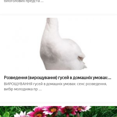
білоголових предста ...
Розведення (вирощування) гусей в домашніх умовах:
корисні поради для початківців
ВИРОЩУВАННЯ гусей в домашніх умовах: сенс розведення,
вибір молодняка пр ...