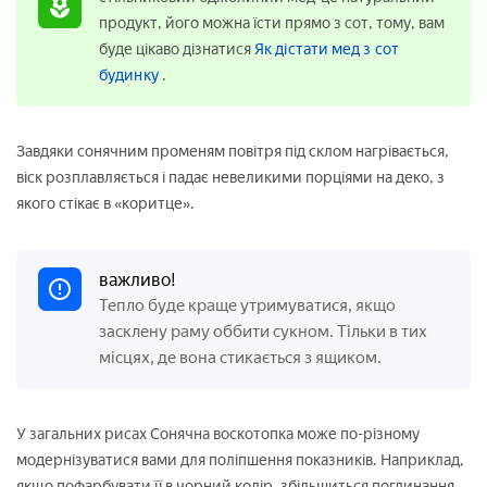
продукт, його можна їсти прямо з сот, тому, вам
буде цікаво дізнатися
Як дістати мед з сот
будинку
.
Завдяки сонячним променям повітря під склом нагрівається,
віск розплавляється і падає невеликими порціями на деко, з
якого стікає в «коритце».
важливо!
Тепло буде краще утримуватися, якщо
засклену раму оббити сукном. Тільки в тих
місцях, де вона стикається з ящиком.
У загальних рисах Сонячна воскотопка може по-різному
модернізуватися вами для поліпшення показників. Наприклад,
якщо пофарбувати її в чорний колір, збільшиться поглинання