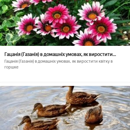
Гацанія (Газанія) в домашніх умовах, як виростити
квітку в горщику
Гацанія (Газанія) в домашніх умовах, як виростити квітку в
горшке