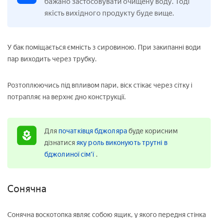
бажано застосовувати очищену воду. Тоді
якість вихідного продукту буде вище.
У бак поміщається ємність з сировиною. При закипанні води
пар виходить через трубку.
Розтоплюючись під впливом пари, віск стікає через сітку і
потрапляє на верхнє дно конструкції.
Для
початківця бджоляра
буде корисним
дізнатися
яку роль виконують трутні в
бджолиної сім'ї
.
Сонячна
Сонячна воскотопка являє собою ящик, у якого передня стінка