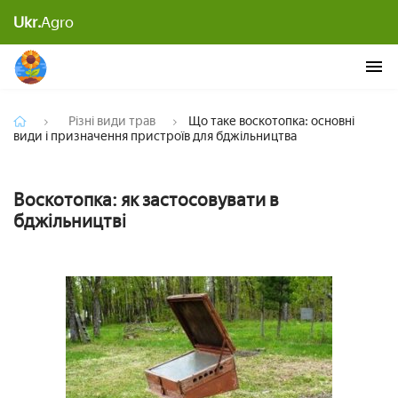
Що таке воскотопка: основні види і призначення
Ukr.
Agro
пристроїв для бджільництва
Різні види трав
Що таке воскотопка: основні
види і призначення пристроїв для бджільництва
Воскотопка: як застосовувати в
бджільництві