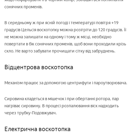
сонячних променів.
В середньому ж при ясній погоді і температурі повітря +19
градусів Цельсія воскотопку можна розігріти до 120 градусів. Її
не можна залишати на одному і тому ж місці, необхідно
повертати в бік сонячних променів, щоб вони проходили крізь
скло. Не варто забувати прочищати сітку від забруднень.
Відцентрова воскотопка
Механізм працює за допомогою центрифуги і пароутворювача.
Сировина кладеться в мішечок і при обертанні ротора, пар
нагріває сировину. В процесі розпалювання віск надходить
через трубку-Подовжувач.
Електрична воскотопка