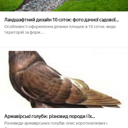
Ландшафтний дизайн 10 соток: фото дачної садової
ділянки, приклади сучасного оформлення дачі своїми
Особливості оформлення ділянки площею в 10 соток: види
руками, квадратної і прямокутної території
територій за форм ...
Армавірські голуби: різновид породи і їх
характеристика
Різновиди армавірських голубів: опис короткоклювих і