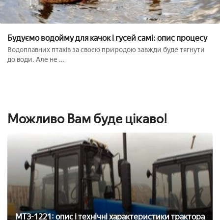
Будуємо водойму для качок і гусей самі: опис процесу
Водоплавних птахів за своєю природою завжди буде тягнути
до води. Але не ...
Можливо Вам буде цікаво!
МТЗ-1221: опис і технічні характеристики трактора