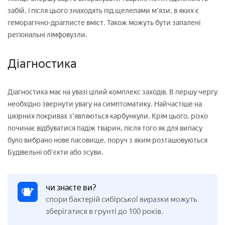
забій, і після цього знаходять під щелепами м'язи, в яких є
геморагічно-драглисте вміст. Також можуть бути запалені
регіональні лімфовузли.
Діагностика
Діагностика має на увазі цілий комплекс заходів. В першу чергу
необхідно звернути увагу на симптоматику. Найчастіше на
шкірних покривах з'являються карбункули. Крім цього, різко
починає відбуватися падіж тварин, після того як для випасу
було вибрано нове пасовище, поруч з яким розташовуються
Будівельні об'єкти або зсуви.
чи знаєте ви?
спори бактерій сибірської виразки можуть
зберігатися в грунті до 100 років.