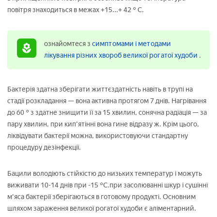
повітря знаходиться в межах +15...+ 42 ° С.
ознайомтеся з
симптомами і методами
лікування різних хвороб великої рогатої худоби
.
Бактерія здатна зберігати життєздатність навіть в трупі на
стадії розкладання — вона активна протягом 7 днів. Нагрівання
до 60 ° з здатне знищити її за 15 хвилин, сонячна радіація — за
пару хвилин, при кип'ятінні вона гине відразу ж. Крім цього,
ліквідувати бактерії можна, використовуючи стандартну
процедуру дезінфекції.
Бацили володіють стійкістю до низьких температур і можуть
виживати 10-14 днів при -15 °С.при засолюванні шкур і сушінні
м'яса бактерії зберігаються в готовому продукті. Основним
шляхом зараження великої рогатої худоби є аліментарний.