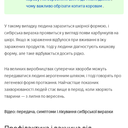
чому важливо обрізати копита коровам
.
У такому випадку людина заразиться шкірної формою, і
сибірська виразка проявиться у вигляді появи карбункулів на
шкірі. Якщо ж зараження відбулося при вживанні в їжу
заражених продуктів, тоді у людини діагностують кишкову
форму, але таке відбувається досить рідко.
На великих виробництвах суперечки хвороби можуть
передаватися людині аерогенним шляхом, і тоді говорять про
легеневої формі протікання. Найчастіше показник
захворюваності людей стає вище в період, коли хворіють
тварини — з липня по вересень.
Відео: передача, симптоми і лікування сибірської виразки