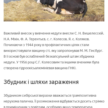
Важливий внесок у вивчення недуги внесли С. Н. Вишелесскій,
Н.А. Міхін, Ф. А. Терентьєв, с. г. Колесов, Я. є. Коляков.
Починаючи з 1944 року в профілактичних цілях стали
використовувати вакцину сті, яку запропонував М. М. Гінсбург.
В її основі був ослаблений безкапсульний штам збудника
недуги. У 1956 році С.Г. Колесовим та іншими вченими була
створена гідроокісьалюмініевая вакцина ГНКІ.
Збудник і шляхи зараження
Збудником сибірської виразки вважається грампозитивна
нерухома паличка. Її розмноження відбувається досить стрімко
в приміщеннях з повітрям, особливо якщо температура