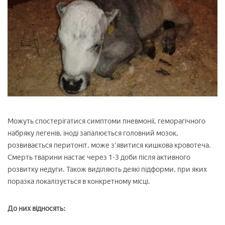
Можуть спостерігатися симптоми пневмонії, геморагічного
набряку легенів, іноді запалюється головний мозок,
розвивається перитоніт, може з'явитися кишкова кровотеча.
Смерть тварини настає через 1-3 доби після активного
розвитку недуги. Також виділяють деякі підформи, при яких
поразка локалізується в конкретному місці.
До них відносять: