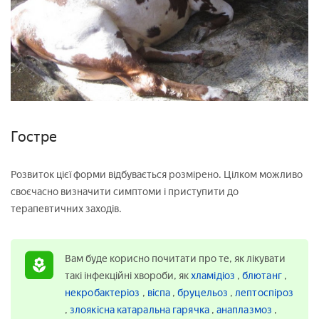
Гостре
Розвиток цієї форми відбувається розмірено. Цілком можливо
своєчасно визначити симптоми і приступити до
терапевтичних заходів.
Вам буде корисно почитати про те, як лікувати
такі інфекційні хвороби, як
хламідіоз
,
блютанг
,
некробактеріоз
,
віспа
,
бруцельоз
,
лептоспіроз
,
злоякісна катаральна гарячка
,
анаплазмоз
,