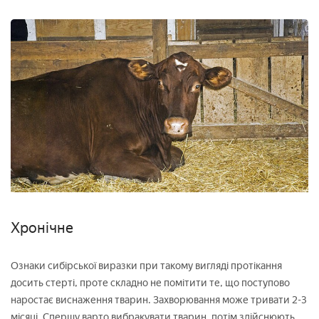
Хронічне
Ознаки сибірської виразки при такому вигляді протікання
досить стерті, проте складно не помітити те, що поступово
наростає виснаження тварин. Захворювання може тривати 2-3
місяці. Спершу варто вибракувати тварин, потім здійснюють