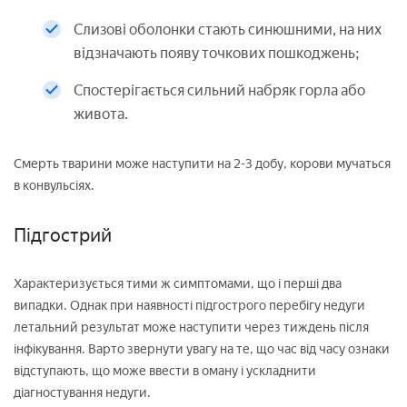
Слизові оболонки стають синюшними, на них
відзначають появу точкових пошкоджень;
Спостерігається сильний набряк горла або
живота.
Смерть тварини може наступити на 2-3 добу, корови мучаться
в конвульсіях.
Підгострий
Характеризується тими ж симптомами, що і перші два
випадки. Однак при наявності підгострого перебігу недуги
летальний результат може наступити через тиждень після
інфікування. Варто звернути увагу на те, що час від часу ознаки
відступають, що може ввести в оману і ускладнити
діагностування недуги.