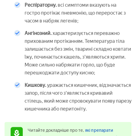
Респіраторну.
всі симптоми вказують на
гостро протікає пневмонію, що переростає з
часом в набряк легенів;
Ангінозний.
характеризується переважно
прихованим протіканням. Температура тіла
залишається без змін, тварині складно ковтати
їжу, починається кашель, з'являються хрипи.
Може сильно набрякати горло, що буде
перешкоджати доступу кисню;
Кишкову.
уражається кишечник, відзначається
запор, після чого з'являється кривавий
стілець, який може спровокувати появу парезу
кишечника або перитоніту.
Читайте докладніше про те,
які препарати