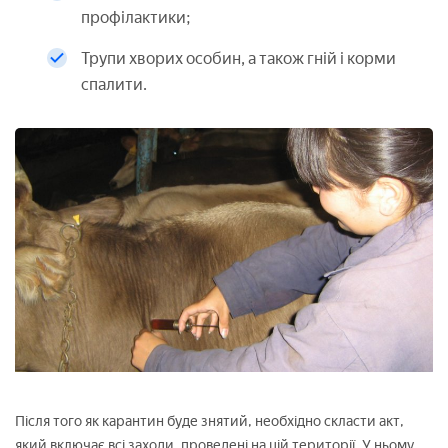
профілактики;
Трупи хворих особин, а також гній і корми
спалити.
Після того як карантин буде знятий, необхідно скласти акт,
який включає всі заходи, проведені на цій території. У ньому