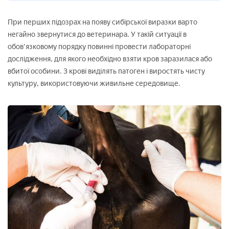
При перших підозрах на появу сибірської виразки варто
негайно звернутися до ветеринара. У такій ситуації в
обов'язковому порядку повинні провести лабораторні
дослідження, для якого необхідно взяти кров заразилася або
вбитої особини. З крові виділять патоген і виростять чисту
культуру, використовуючи живильне середовище.