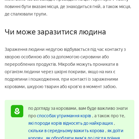
повинні бути вказані місця, де знаходиться гній, а також місця,
де спалювали трупи.
Чи може заразитися людина
Зараження людини недугою відбувається під час контакту з
хворою особиною або за допомогою сировини або
перероблених продуктів. Мікроби можуть проникати в
організм людини через шкірні покриви, якщо на них є
подряпини і пошкодження, при контакті із зараженими
коровами, шкурою тварин або кров'ю в момент забою.
по догляду за коровами, вам буде важливо знати
про
способах утримання корів
, а також про те,
які породи корів відносять до найкращих
,
скільки в середньому важить корова
,
як доїти
корову
,
як обробляти вим'я до і після доїння
,