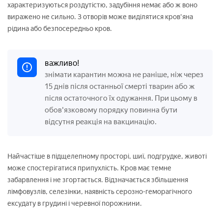
характеризуються роздутістю, задубіння немає або ж воно
виражено не сильно. З отворів може виділятися кров'яна
рідина або безпосередньо кров.
важливо!
знімати карантин можна не раніше, ніж через
15 днів після останньої смерті тварин або ж
після остаточного їх одужання. При цьому в
обов'язковому порядку повинна бути
відсутня реакція на вакцинацію.
Найчастіше в підщелепному просторі, шиї, подгрудке, животі
може спостерігатися припухлість. Кров має темне
забарвлення і не згортається. Відзначається збільшення
лімфовузлів, селезінки, наявність серозно-геморагічного
ексудату в грудині і черевної порожнини.