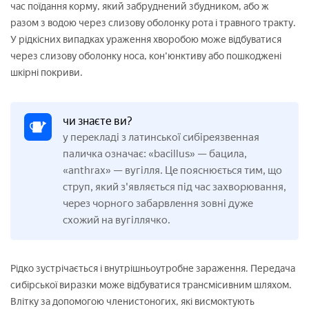
час поїдання корму, який забруднений збудником, або ж
разом з водою через слизову оболонку рота і травного тракту.
У рідкісних випадках ураження хворобою може відбуватися
через слизову оболонку носа, кон'юнктиву або пошкоджені
шкірні покриви.
чи знаєте ви?
у перекладі з латинської сибіреязвенная
паличка означає: «bacillus» — бацила,
«anthrax» — вугілля. Це пояснюється тим, що
струп, який з'являється під час захворювання,
через чорного забарвлення зовні дуже
схожий на вугіллячко.
Рідко зустрічається і внутрішньоутробне зараження. Передача
сибірської виразки може відбуватися трансмісивним шляхом.
Влітку за допомогою членистоногих, які висмоктують