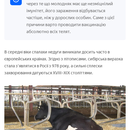
через те що молодняк має ще незміцнілий
імунітет, його зараження відбувається
частіше, ніж у дорослих особин. Саме з цієї
причини варто проводити вакцинацію
абсолютно всіх телят.
В середні віки спалахи недуги виникали досить часто в
європейських країнах. Згідно з літописами, сибірська виразка
стала з'являтися в Росії з 978 року, а сильні сплески
захворювання датуються XVIII–XIX століттями.