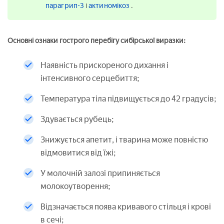
парагрип-3
і
актиномікоз
.
Основні ознаки гострого перебігу сибірської виразки:
Наявність прискореного дихання і
інтенсивного серцебиття;
Температура тіла підвищується до 42 градусів;
Здувається рубець;
Знижується апетит, і тварина може повністю
відмовитися від їжі;
У молочній залозі припиняється
молокоутворення;
Відзначається поява кривавого стільця і крові
в сечі;