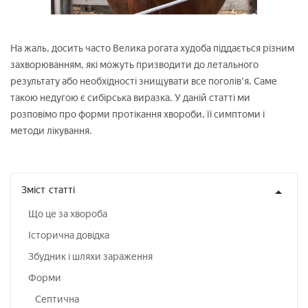
На жаль, досить часто Велика рогата худоба піддається різним
захворюванням, які можуть призводити до летального
результату або необхідності знищувати все поголів'я. Саме
такою недугою є сибірська виразка. У даній статті ми
розповімо про форми протікання хвороби, її симптоми і
методи лікування.
Зміст
статті
Що це за хвороба
Історична довідка
Збудник і шляхи зараження
Форми
Септична