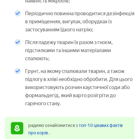
наявність мікробів;
Періодично повинна проводитися дезінфекція
в приміщеннях, вигулах, оборудках із
застосуванням їдкого натрію;
Після падежу тварин їх разом з гноєм,
підстилками та іншими матеріалами
спалюють;
Грунт, на якому спалювали тварин, а також
підлогу в хліві необхідно обробити. Для цього
використовують розчин каустичної соди або
формальдегід, який варто розігріти до
гарячого стану.
радимо ознайомитися з
топ-10 цікавих фактів
про корів
.