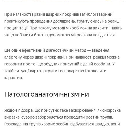
При наявності зразків шкірних покривів загиблої тварини
практикують проведення досліджень, грунтуючись на реакції
преципітації. При такому методі мікроб можна виявити, навіть
якщо побачити його за допомогою мікроскопа не вдається.
Ще один ефективний діагностичний метод — введення
алергену через шкірні покриви. При наявності реакції можна
говорити про те, що збудник присутній в даній особини. У
такій ситуації варто закрити господарство і оголосити
карантин.
Патологоанатомічні зміни
Якщо є підозра, що присутнє таке захворювання, як сибірська
виразка, суворо забороняється проводити розтин трупів.
Розкладання трупів хворих особин відбувається швидко, вони