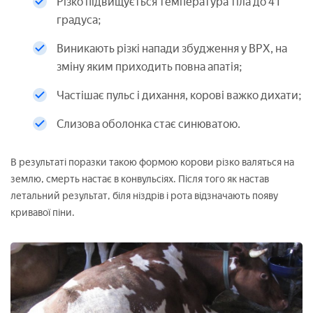
Різко підвищується температура тіла до 41
градуса;
Виникають різкі напади збудження у ВРХ, на
зміну яким приходить повна апатія;
Частішає пульс і дихання, корові важко дихати;
Слизова оболонка стає синюватою.
В результаті поразки такою формою корови різко валяться на
землю, смерть настає в конвульсіях. Після того як настав
летальний результат, біля ніздрів і рота відзначають появу
кривавої піни.