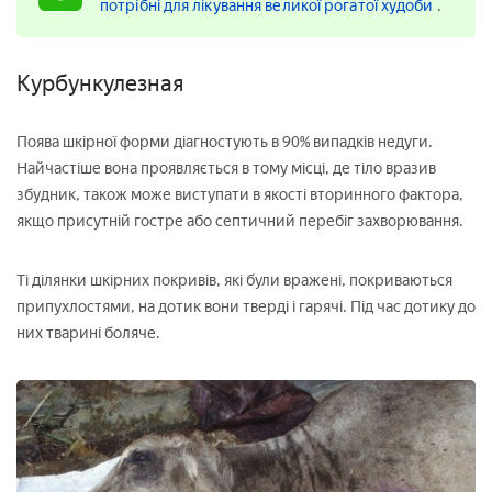
потрібні для лікування великої рогатої худоби
.
Курбункулезная
Поява шкірної форми діагностують в 90% випадків недуги.
Найчастіше вона проявляється в тому місці, де тіло вразив
збудник, також може виступати в якості вторинного фактора,
якщо присутній гостре або септичний перебіг захворювання.
Ті ділянки шкірних покривів, які були вражені, покриваються
припухлостями, на дотик вони тверді і гарячі. Під час дотику до
них тварині боляче.