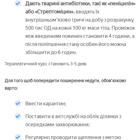
Дають тварині антибіотики, такі як «пеніцилін»
або «Стрептоміцин».
вводять їх
внутрішньом'язово тричі на добу з розрахунку
500 тис ОД на кожні 100 кг маси тіла. Проміжок
між введенням повинен становити 4 години, а
після поліпшення стану особин його можна
збільшити до 6 годин.
Терапевтичний курс становить 3-5 днів.
Для того щоб попередити поширення недуги, обов'язково
варто:
Ввести карантин;
Поставити в ветслужбі на облік ділянки з
осередками захворювання;
Регулярно проводити щеплення з метою