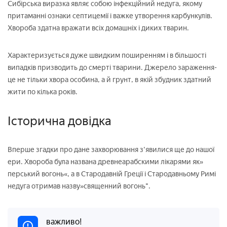
Сибірська виразка являє собою інфекційний недуга, якому
притаманні ознаки септицемії і важке утворення карбункулів.
Хвороба здатна вражати всіх домашніх і диких тварин.
Характеризується дуже швидким поширенням і в більшості
випадків призводить до смерті тварини. Джерело зараження-
це не тільки хвора особина, а й грунт, в якій збудник здатний
жити по кілька років.
Історична довідка
Вперше згадки про дане захворювання з'явилися ще до нашої
ери. Хвороба була названа древнеарабскими лікарями як»
перський вогонь«, а в Стародавній Греції і Стародавньому Римі
недуга отримав назву»священний вогонь".
важливо!