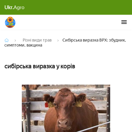
Сибірська виразка ВРХ: збудник, симптоми,
Ukr.
Agro
вакцина
Різні види трав
Сибірська виразка ВРХ: збудник,
симптоми, вакцина
сибірська виразка у корів