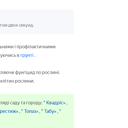
гом двох секунд.
льними і профілактичними
чуючись в
грунті
.
ляючи фунгіцид по рослині.
клітин рослини.
ляді саду та городу:
" Квадріс»
,
Престиж»
,
" Топаз»
,
" Табу»
,
"