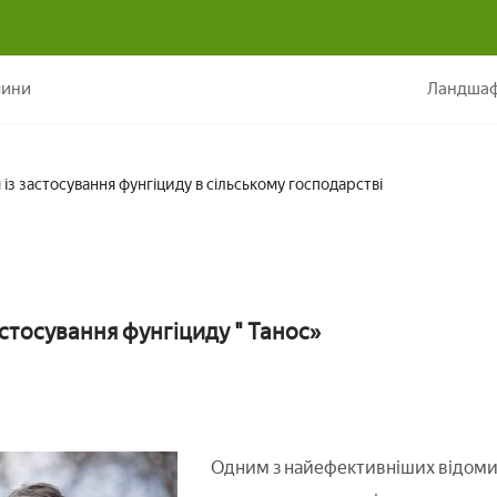
Препарат «Танос
лини
Ландшаф
 із застосування фунгіциду в сільському господарстві
застосування фунгіциду " Танос»
Одним з найефективніших відомих 