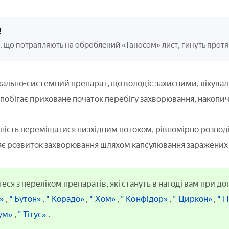
!
, що потрапляють на оброблений «Таносом» лист, гинуть протя
ально-системний препарат, що володіє захисними, лікува
побігає приховане початок перебігу захворювання, накопи
ність переміщатися низхідним потоком, рівномірно розподі
є розвиток захворювання шляхом капсулювання заражених 
ся з переліком препаратів, які стануть в нагоді вам при дог
и»
,
" Бутон»
,
" Корадо»
,
" Хом»
,
" Конфідор»
,
" Циркон»
,
" 
ум»
,
" Тітус»
.