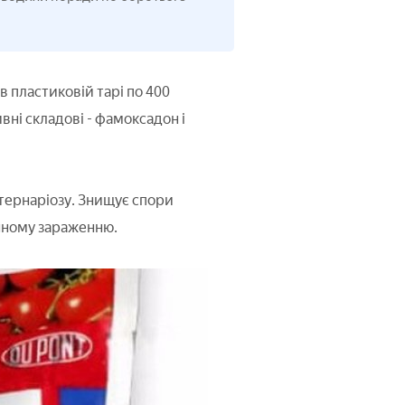
в пластиковій тарі по 400
вні складові - фамоксадон і
ьтернаріозу. Знищує спори
нному зараженню.