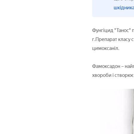
шкідник
Фунгіцид "Танос" п
г.Препарат класу с
цимоксаніл.
Фамоксадон – найп
хвороби і створює