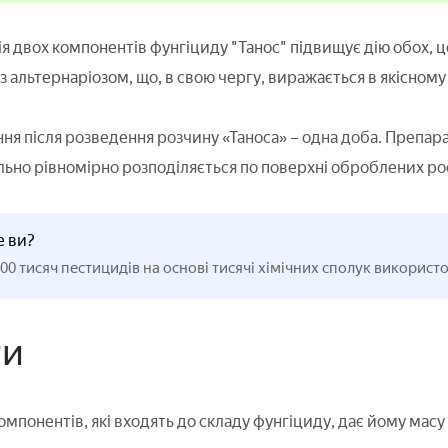
ія двох компонентів фунгіциду "Танос" підвищує дію обох, 
з альтернаріозом, що, в свою чергу, виражається в якісному
я після розведення розчину «Таноса» – одна доба. Препарат 
но рівномірно розподіляється по поверхні оброблених ро
е ви?
00 тисяч пестицидів на основі тисячі хімічних сполук використову
ги
омпонентів, які входять до складу фунгіциду, дає йому мас