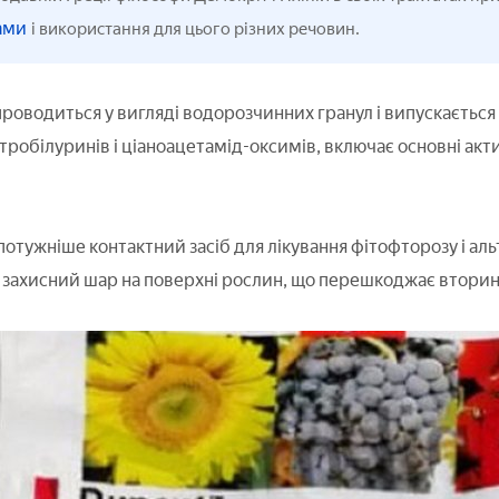
ами
і використання для цього різних речовин.
роводиться у вигляді водорозчинних гранул і випускається 
тробілуринів і ціаноацетамід-оксимів, включає основні акти
отужніше контактний засіб для лікування фітофторозу і ал
 захисний шар на поверхні рослин, що перешкоджає втори