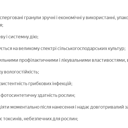
перговані гранули зручні і економічні у використанні, упа
я;
ву і системну дію;
ється на великому спектрі сільськогосподарських культур;
ильними профілактичними і лікувальними властивостями, 
у вологостійкість;
зистентність грибкових інфекцій;
фотосинтетичну здатність рослин;
іяти моментально після нанесення і надає довготривалий з
є токсинів, небезпечних для рослин;