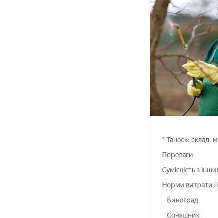
" Танос»: склад, 
Переваги
Сумісність з інш
Норми витрати і і
Виноград
Соняшник