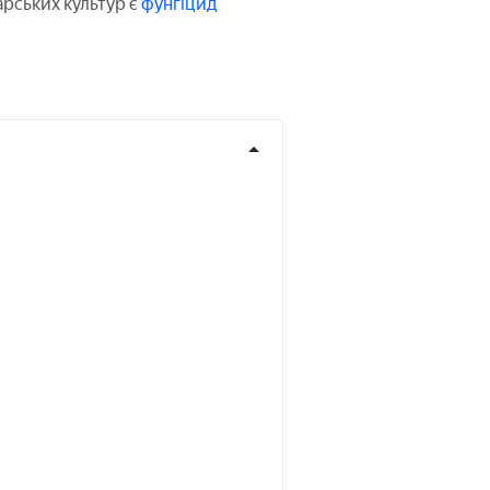
рських культур є
фунгіцид