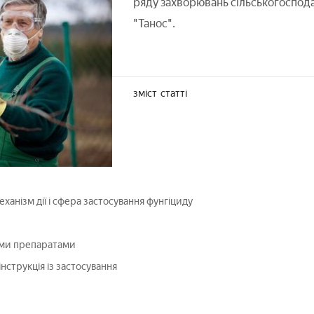
ряду захворювань сільськогоспода
"Танос".
зміст
статті
механізм дії і сфера застосування фунгіциду
ими препаратами
нструкція із застосування