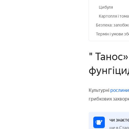
Цибуля
Картопля і том
Безпека: запобіж
Термін і умови зб
" Танос»
фунгіци
Культурні
рослин
грибкових захворю
чи знаєт
ще в Стар