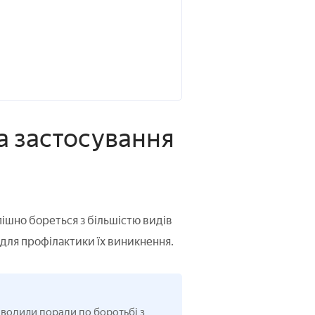
ра застосування
пішно бореться з більшістю видів
 для профілактики їх виникнення.
риводили поради по боротьбі з