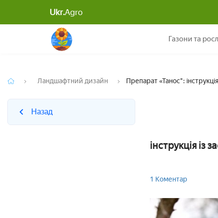
Ukr.
Agro
Назад
Газони та рос
Ландшафтний дизайн
Препарат «Танос": інструкція
Назад
інструкція із 
1 Коментар