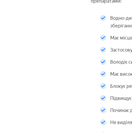
препаратами:
Водно-дис
зберіганн
Має місце
Застосову
Володіє с
Має висок
Блокує ре
Підвищує 
Починає д
Не виділя