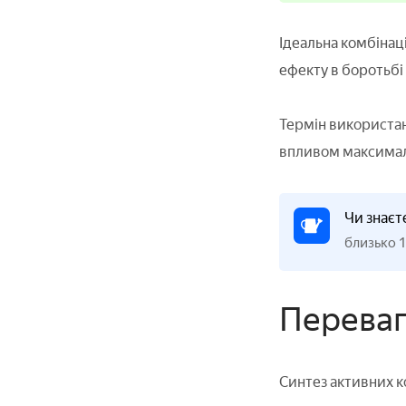
Ідеальна комбінац
ефекту в боротьбі 
Термін використанн
впливом максималь
Чи знаєт
близько 1
Перева
Синтез активних к