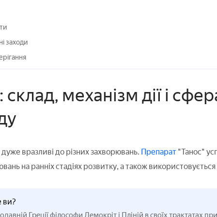
ати
ні заходи
ерігання
: склад, механізм дії і сфе
ду
и
дуже вразливі до різних захворювань.
Препарат
"Танос" ус
вань на ранніх стадіях розвитку, а також використовується
е ви?
одавній Греції філософи Демокріт і Пліній в своїх трактатах п