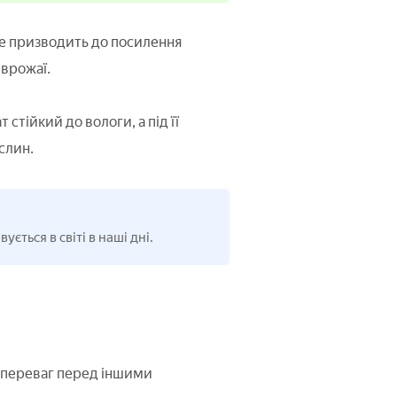
це призводить до посилення
 врожаї.
стійкий до вологи, а під її
слин.
ється в світі в наші дні.
у переваг перед іншими