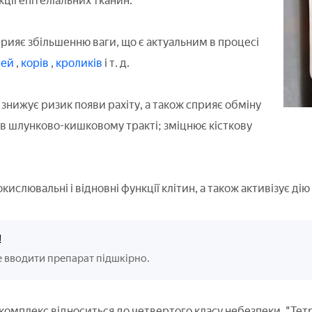
ції епітеліальних тканин.
рияє збільшенню ваги, що є актуальним в процесі
ней
,
корів
,
кроликів
і т. д.
знижує ризик появи рахіту, а також сприяє обміну
 в шлунково-кишковому тракті; зміцнює кісткову
кислювальні і відновні функції клітин, а також активізує дію
!
 вводити препарат підшкірно.
комплекс відноситься до четвертого класу небезпеки. "Тетр