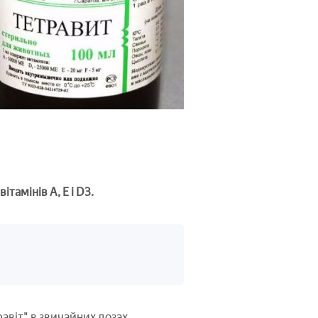
вітамінів А, Е і D3.
авіт" в звичайних дозах