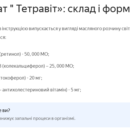
 " Тетравіт»: склад і фор
о з інструкцією випускається у вигляді масляного розчину сві
ся:
(ретинол) - 50, 000 МО;
3 (колекальциферол) – 25, 000 МО;
(токоферол) - 20 мг;
 – антихолестериновий вітамін) - 5 мг;
е ви?
 знижує запальні процеси в організмі.