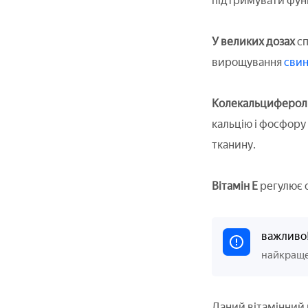
підтримувати функ
У великих дозах
сп
вирощування
сви
Колекальциферол
кальцію і фосфору
тканину.
Вітамін Е
регулює о
важливо
найкраще
Даний вітамінний 