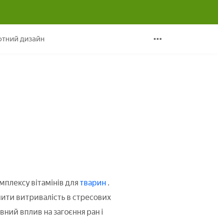
 тварин
тний дизайн
омплексу вітамінів для
тварин
.
шити витривалість в стресових
вний вплив на загоєння ран і