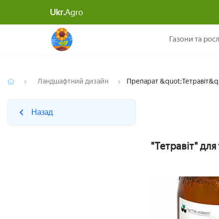
Ukr.
Agro
Назад
Газони та рос
Ландшафтний дизайн
Препарат &quot;Тетравіт&quo
Назад
"Тетравіт" для