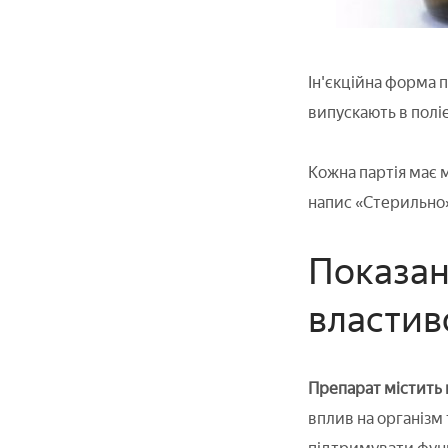
Ін'єкційна форма п
випускають в поліе
Кожна партія має ма
напис «Стерильно».
Показан
властив
Препарат містить 
вплив на організм