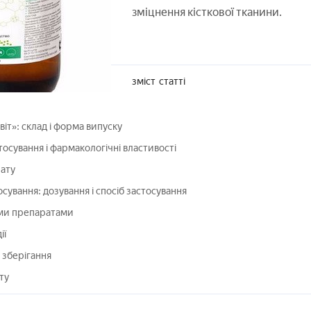
зміцнення кісткової тканини.
зміст
статті
іт»: склад і форма випуску
тосування і фармакологічні властивості
ату
тосування: дозування і спосіб застосування
ими препаратами
ії
 зберігання
ту