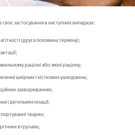
в своє застосування в наступних випадках:
вагітності (друга половина терміну);
актації;
вильному раціоні або зміні раціону;
вленні шкірних і кісткових ушкоджень;
кційних захворюваннях;
ня і дегельмінтизації;
портуванні тварин;
ургічних втручань;