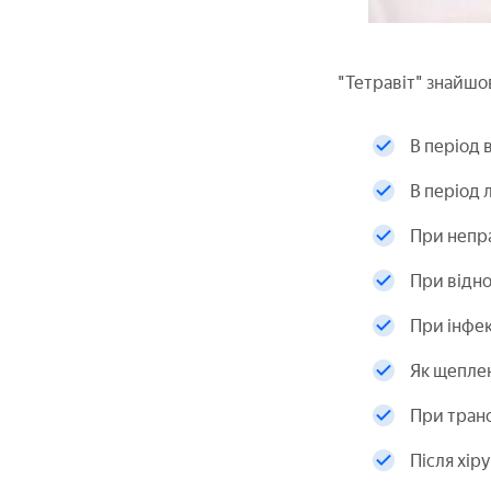
"Тетравіт" знайшо
В період 
В період л
При непра
При відно
При інфе
Як щеплен
При транс
Після хір