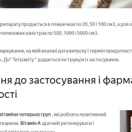
репарату продається в пляшечках по 20, 50 і 100 см3, а для
тиленових каністрах по 500, 1000 і 5000 см3.
ркування, на якій вказані дата випуску і термін придатності,
 До" Тетравіту " додається інструкція із застосування.
ня до застосування і фарм
ості
вітаміни чотирьох груп
, які роблять позитивний
 тварини.
Вітамін А
здатний регенерувати і