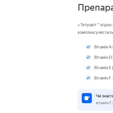
Препарат
» Тетравіт " згідн
комплексу містить
Вітамін А 
Вітамін D
Вітамін Е 
Вітамін F
Чи знаєт
вітамін F