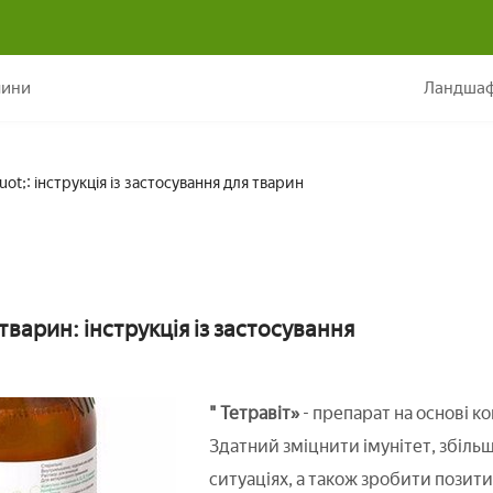
Препарат &quot;Тетравіт&quot;: інструкція із застосування для
лини
Ландшаф
t;: інструкція із застосування для тварин
 тварин: інструкція із застосування
" Тетравіт»
- препарат на основі к
Здатний зміцнити імунітет, збіль
ситуаціях, а також зробити позити