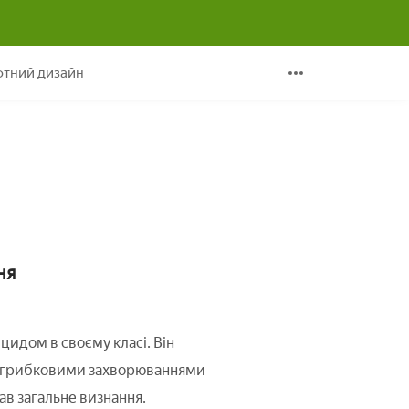
ванню препарату
тний дизайн
ня
іцидом в своєму класі. Він
з грибковими захворюваннями
ав загальне визнання.