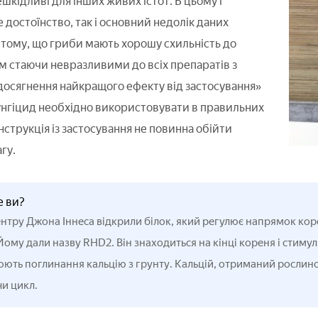
шкідливі для інших живих істот. В цьому і
е достоїнство, так і основний недолік даних
 тому, що гриби мають хорошу схильність до
м стаючи невразливими до всіх препаратів з
 досягнення найкращого ефекту від застосування»
нгіцид необхідно використовувати в правильних
нструкція із застосування не повинна обійти
гу.
е ви?
ентру Джона Іннеса відкрили білок, який регулює напрямок кор
Йому дали назву RHD2. Він знаходиться на кінці кореня і стиму
юють поглинання кальцію з грунту. Кальцій, отриманий рослино
и цикл.