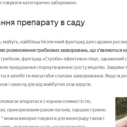
стовувати категорично заборонено.
ння препарату в саду
, мабуть, найбільш безпечний фунгіцид для садових рослин,
є розмноження грибкових захворювань, що з'являються на 
грибком, фунгіцид «Строби» ефективно лікує, заражений об
ом придушення спороутворення і росту міцелію. Завдяки т
ться запобігти масштабні спалахи захворювання. Якщо ж ро
ож і захисну дію від майбутніх атак вірусів.
помагає впоратися з чорною плямистістю,
ю, прикореневим раком пагонів, паршею і іржею.
" можна використовувати для винограду також і
ілях, незважаючи на те, що інструкція із