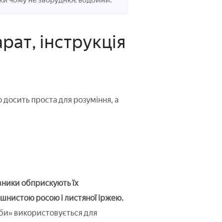
яки чому не забруднює водойми.
рат, інструкція
о досить проста для розуміння, а
вники обприскують їх
шнистою росою і листяної іржею.
би» використовується для