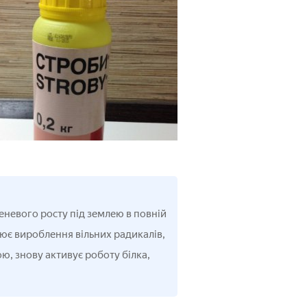
еневого росту під землею в повній
лює вироблення вільних радикалів,
ю, знову активує роботу білка,