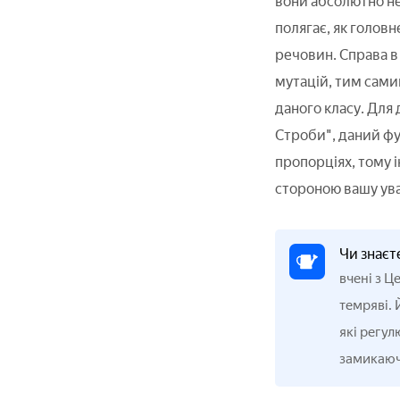
вони абсолютно не
полягає, як головн
речовин. Справа в
мутацій, тим сами
даного класу. Для
Строби", даний фу
пропорціях, тому і
стороною вашу ува
Чи знаєт
вчені з Ц
темряві. 
які регул
замикаюч