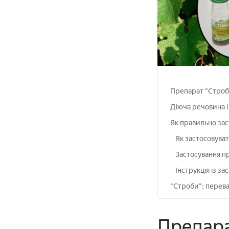
Препарат "Строб
Діюча речовина і
Як правильно зас
Як застосовуват
Застосування пр
Інструкція із з
"Строби": перев
Препара