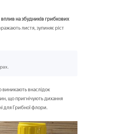
 вплив на збудників грибкових
ражають листя, зупиняє ріст
рах.
що виникають внаслідок
ин, що пригнічують дихання
і для Грибної флори.