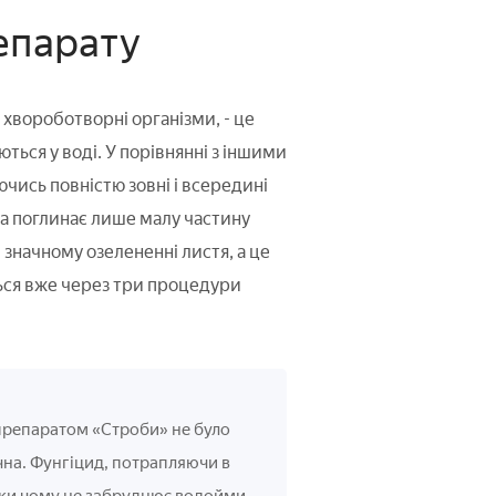
репарату
хвороботворні організми, - це
ться у воді. У порівнянні з іншими
чись повністю зовні і всередині
на поглинає лише малу частину
 значному озелененні листя, а це
ься вже через три процедури
 препаратом «Строби» не було
ачна. Фунгіцид, потрапляючи в