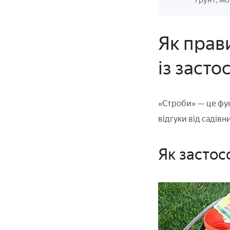
грунт, мо
Як прав
із засто
«Строби» — це фунг
відгуки від садівни
Як застос