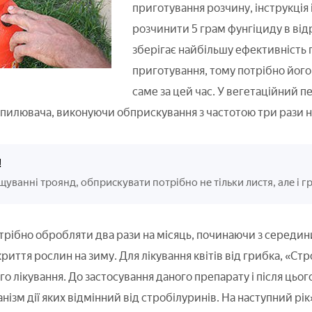
приготування розчину, інструкція 
розчинити 5 грам фунгіциду в ві
зберігає найбільшу ефективність 
приготування, тому потрібно йог
саме за цей час. У вегетаційний п
пилювача, виконуючи обприскування з частотою три рази н
!
уванні троянд, обприскувати потрібно не тільки листя, але і гр
рібно обробляти два рази на місяць, починаючи з середини 
иття рослин на зиму. Для лікування квітів від грибка, «Стр
о лікування. До застосування даного препарату і після цьо
ізм дії яких відмінний від стробілуринів. На наступний рік»