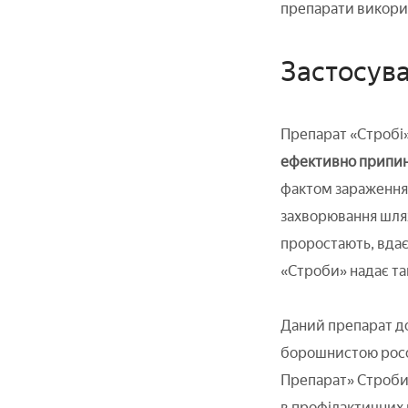
препарати викори
Застосува
Препарат «Стробі»
ефективно припиня
фактом зараження 
захворювання шлях
проростають, вдає
«Строби» надає так
Даний препарат до
борошнистою росо
Препарат» Строби 
в профілактичних ц