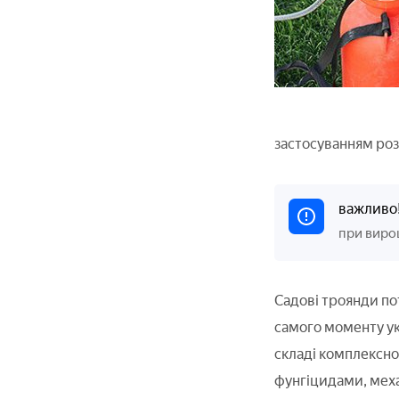
застосуванням роз
важливо
при вирощ
Садові троянди пот
самого моменту укр
складі комплексног
фунгіцидами, механ