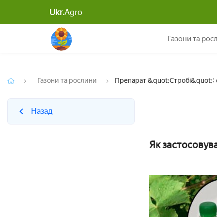
Ukr.
Agro
Назад
Преп
Газони та рос
Газони та рослини
Препарат &quot;Стробі&quot;: о
Назад
Як застосовува