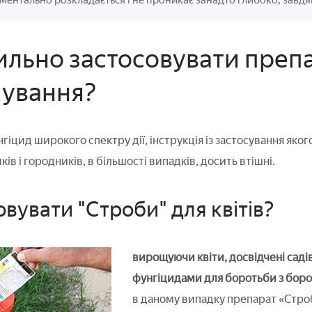
ментально розкладається і не проникає занадто глибоко, завд
ильно застосовувати препа
сування?
іцид широкого спектру дії, інструкція із застосування яког
ків і городників, в більшості випадків, досить втішні.
овувати "Строби" для квітів?
вирощуючи квіти, досвідчені саді
фунгіцидами для боротьби з боро
в даному випадку препарат «Стро