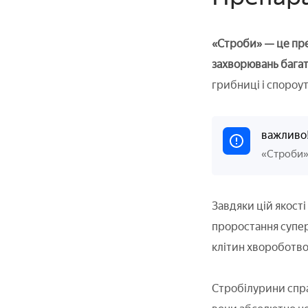
«Строби» — це пре
захворювань багат
грибниці і спороу
важливо
«Строби» 
Завдяки цій якост
проростання супер
клітин хвороботво
Стробілурини справ