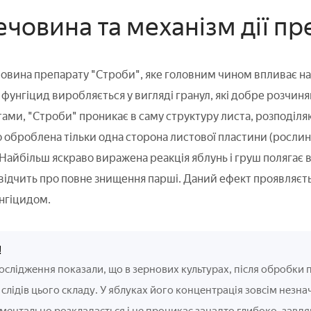
ечовина та механізм дії п
овина препарату "Строби", яке головним чином впливає на 
.
фунгіцид виробляється у вигляді гранул, які добре розчиняю
ми, "Строби" проникає в саму структуру листа, розподіляю
кщо оброблена тільки одна сторона листової пластини (росли
Найбільш яскраво виражена реакція яблунь і груш полягає в
ідчить про повне знищення парші. Даний ефект проявляєт
нгіцидом.
!
ослідження показали, що в зернових культурах, після обробки
слідів цього складу. У яблуках його концентрація зовсім незн