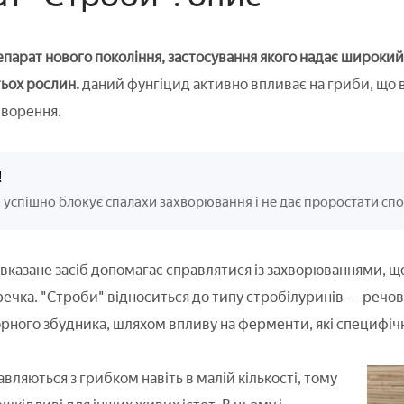
парат нового покоління, застосування якого надає широкий
ьох рослин.
даний фунгіцид активно впливає на гриби, що в
творення.
!
успішно блокує спалахи захворювання і не дає проростати спо
і вказане засіб допомагає справлятися із захворюваннями, 
ечка. "Строби" відноситься до типу стробілуринів — речов
рного збудника, шляхом впливу на ферменти, які специфічн
ляються з грибком навіть в малій кількості, тому