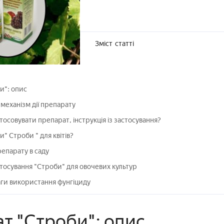
Зміст
статті
и": опис
 механізм дії препарату
тосовувати препарат, інструкція із застосування?
и" Строби " для квітів?
епарату в саду
астосування "Строби" для овочевих культур
аги використання фунгіциду
т "Строби": опис