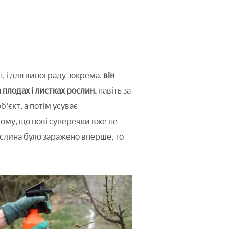
 і для винограду зокрема.
він
плодах і листках рослин.
навіть за
'єкт, а потім усуває
ому, що нові суперечки вже не
слина було заражено вперше, то