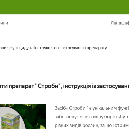
арат &quot;Стробі&quot;: опис фунгіциду та інструкція по застосу
лини
Ландшаф
пис фунгіциду та інструкція по застосуванню препарату
ти препарат" Строби", інструкція із застосуван
Засіб» Строби " є унікальним фунг
забезпечує ефективну боротьбу 
різних видів рослин, за що і отрим