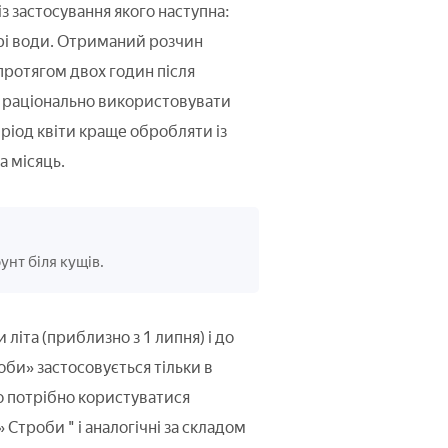
із застосування якого наступна:
дрі води. Отриманий розчин
протягом двох годин після
о раціонально використовувати
еріод квіти краще обробляти із
а місяць.
унт біля кущів.
літа (приблизно з 1 липня) і до
оби» застосовується тільки в
го потрібно користуватися
 Строби " і аналогічні за складом