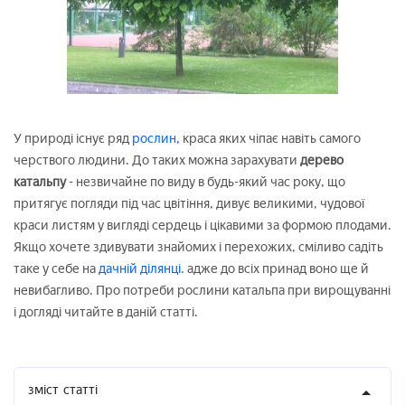
У природі існує ряд
рослин,
краса яких чіпає навіть самого
черствого людини. До таких можна зарахувати
дерево
катальпу
- незвичайне по виду в будь-який час року, що
притягує погляди під час цвітіння, дивує великими, чудової
краси листям у вигляді сердець і цікавими за формою плодами.
Якщо хочете здивувати знайомих і перехожих, сміливо садіть
таке у себе на
дачній ділянці.
адже до всіх принад воно ще й
невибагливо. Про потреби рослини катальпа при вирощуванні
і догляді читайте в даній статті.
зміст
статті