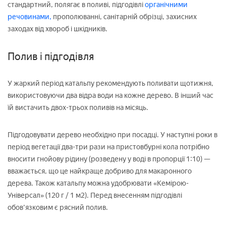
стандартний, полягає в поливі, підгодівлі
органічними
речовинами,
прополюванні, санітарній обрізці, захисних
заходах від хвороб і шкідників.
Полив і підгодівля
У жаркий період катальпу рекомендують поливати щотижня,
використовуючи два відра води на кожне дерево. В інший час
їй вистачить двох-трьох поливів на місяць.
Підгодовувати дерево необхідно при посадці. У наступні роки в
період вегетації два-три рази на пристовбурні кола потрібно
вносити гнойову рідину (розведену у воді в пропорції 1:10) —
вважається, що це найкраще добриво для макаронного
дерева. Також катальпу можна удобрювати «Кемірою-
Універсал» (120 г / 1 м2). Перед внесенням підгодівлі
обов'язковим є рясний полив.