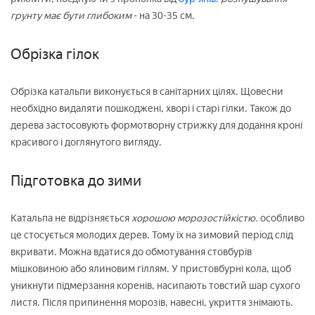
грунту має бути глибоким
- на 30-35 см.
Обрізка гілок
Обрізка катальпи виконується в санітарних цілях. Щовесни
необхідно видаляти пошкоджені, хворі і старі гілки. Також до
дерева застосовують формотворну стрижку для додання кроні
красивого і доглянутого вигляду.
Підготовка до зими
Катальпа не відрізняється
хорошою морозостійкістю.
особливо
це стосується молодих дерев. Тому їх на зимовий період слід
вкривати. Можна вдатися до обмотування стовбурів
мішковиною або ялиновим гіллям. У пристовбурні кола, щоб
уникнути підмерзання коренів, насипають товстий шар сухого
листя. Після припинення морозів, навесні, укриття знімають.