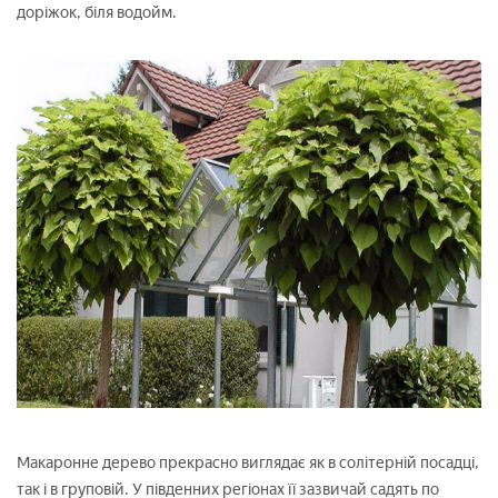
доріжок, біля водойм.
Макаронне дерево прекрасно виглядає як в солітерній посадці,
так і в груповій. У південних регіонах її зазвичай садять по