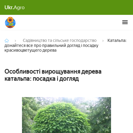
Катальпа: дізнайтеся все про правильний догляд
Ukr.
Agro
і посадку красивоцветущего дерева
Садівництво та сільське господарство
Катальпа:
дізнайтеся все про правильний догляд і посадку
красивоцветущего дерева
Особливості вирощування дерева
катальпа: посадка і догляд