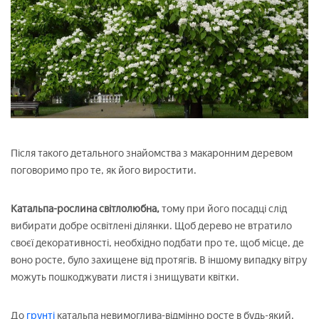
Після такого детального знайомства з макаронним деревом
поговоримо про те, як його виростити.
Катальпа-рослина світлолюбна,
тому при його посадці слід
вибирати добре освітлені ділянки. Щоб дерево не втратило
своєї декоративності, необхідно подбати про те, щоб місце, де
воно росте, було захищене від протягів. В іншому випадку вітру
можуть пошкоджувати листя і знищувати квітки.
До
грунті
катальпа невимоглива-відмінно росте в будь-який,