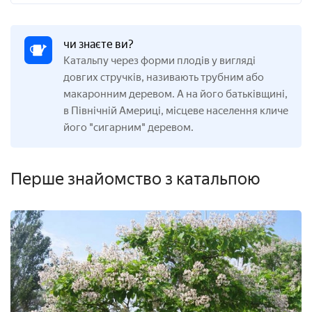
чи знаєте ви?
Катальпу через форми плодів у вигляді
довгих стручків, називають трубним або
макаронним деревом. А на його батьківщині,
в Північній Америці, місцеве населення кличе
його "сигарним" деревом.
Перше знайомство з катальпою