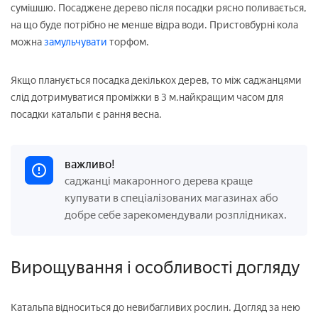
сумішшю. Посаджене дерево після посадки рясно поливається,
на що буде потрібно не менше відра води. Пристовбурні кола
можна
замульчувати
торфом.
Якщо планується посадка декількох дерев, то між саджанцями
слід дотримуватися проміжки в 3 м.найкращим часом для
посадки катальпи є рання весна.
важливо!
саджанці макаронного дерева краще
купувати в спеціалізованих магазинах або
добре себе зарекомендували розплідниках.
Вирощування і особливості догляду
Катальпа відноситься до невибагливих рослин. Догляд за нею