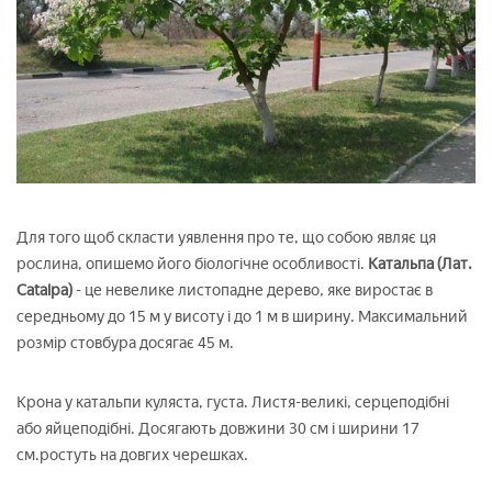
Для того щоб скласти уявлення про те, що собою являє ця
рослина, опишемо його біологічне особливості.
Катальпа (Лат.
Catalpa)
- це невелике листопадне дерево, яке виростає в
середньому до 15 м у висоту і до 1 м в ширину. Максимальний
розмір стовбура досягає 45 м.
Крона у катальпи куляста, густа. Листя-великі, серцеподібні
або яйцеподібні. Досягають довжини 30 см і ширини 17
см.ростуть на довгих черешках.