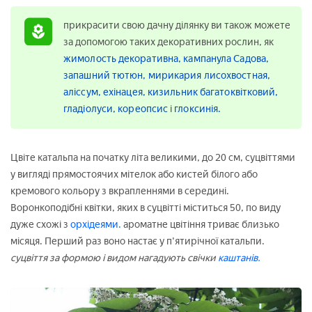
прикрасити свою дачну ділянку ви також можете
за допомогою таких декоративних рослин, як
жимолость декоративна,
кампанула Садова,
запашний тютюн,
мирикария лисохвостная,
аліссум,
ехінацея,
кизильник багатоквітковий,
гладіолуси,
кореопсис
і
глоксинія.
Цвіте катальпа на початку літа великими, до 20 см, суцвіттями
у вигляді прямостоячих мітелок або кистей білого або
кремового кольору з вкрапленнями в середині.
Воронкоподібні квітки, яких в суцвітті міститься 50, по виду
дуже схожі з
орхідеями.
ароматне цвітіння триває близько
місяця. Перший раз воно настає у п'ятирічної катальпи.
суцвіття за формою і видом нагадують свічки
каштанів.