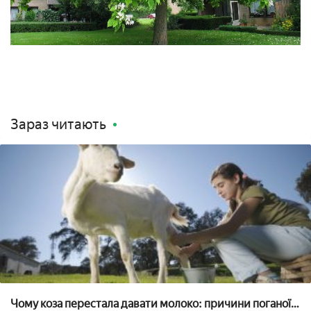
Зараз читають
Чому коза перестала давати молоко: причини поганої