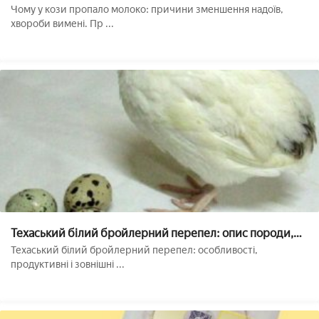
молочності кіз, способи правильної доїння
Чому у кози пропало молоко: причини зменшення надоїв,
хвороби вимені. Пр ...
Техаський білий бройлерний перепел: опис породи,
несучість, зміст і догляд, інкубація яєць
Техаський білий бройлерний перепел: особливості,
продуктивні і зовнішні ...