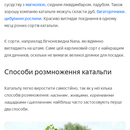
сусідству з
магнолією,
східним ліквідамбаром, падубом. Також
хорошу компанію катальпе можуть скласти дуб,
багаторічники,
цибулинні рослини.
Красиво виглядає поєднання в одному
місці різних сортів катальпи.
Є сорти, наприклад бігнонієвидна Nana, які відмінно
виглядають на штамі. Саме цей карликовий сорт є найкращим
для дачників, оскільки не вимагає великої ділянки для посадки.
Способи розмноження катальпи
Катальпу легко виростити самостійно, так як у неї кілька
способів розмноження:
насінням
, живцями, кореневими
нащадками і щепленням.
найбільш часто застосовують перші
два способи.