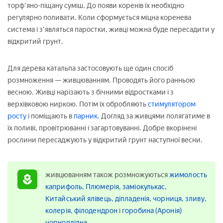
торф'яно-піщану суміш. До появи коренів їх необхідно
регулярно поливати. Коли сформується міцна коренева
система і з'являться паростки, живці можна буде пересадити у
відкритий грунт.
Для дерева катальпа застосовують ще один спосіб
розмноження — живцюванням. Проводять його ранньою
весною. Живці нарізають з бічними відростками і з
верхівковою ниркою. Потім їх обробляють
стимулятором
росту
і поміщають в
парник.
Догляд за живцями полягатиме в
їх поливі, провітрюванні і загартовуванні. Добре вкорінені
рослини пересаджують у відкритий грунт наступної весни.
живцюванням також розмножуються
жимолость
каприфоль,
Плюмерія,
заміокулькас,
Китайський ялівець,
діпладенія,
чорниця,
зливу,
колерія,
філодендрон
і
горобина (Аронія)
чорноплідна.