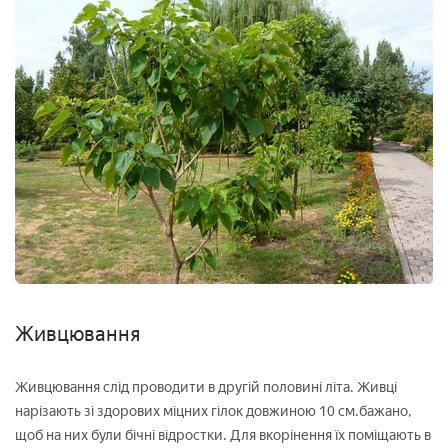
Живцювання
Живцювання слід проводити в другій половині літа. Живці
нарізають зі здорових міцних гілок довжиною 10 см.бажано,
щоб на них були бічні відростки. Для вкорінення їх поміщають в