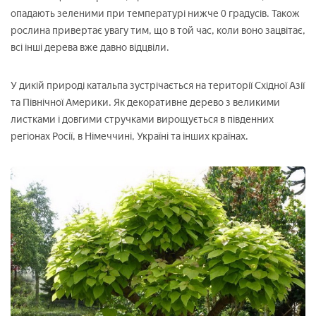
опадають зеленими при температурі нижче 0 градусів. Також
рослина привертає увагу тим, що в той час, коли воно зацвітає,
всі інші дерева вже давно відцвіли.
У дикій природі катальпа зустрічається на території Східної Азії
та Північної Америки. Як декоративне дерево з великими
листками і довгими стручками вирощується в південних
регіонах Росії, в Німеччині, Україні та інших країнах.