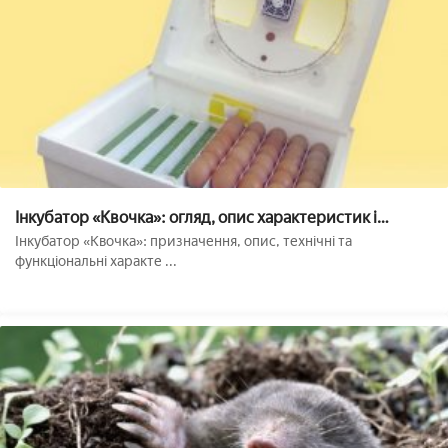
Інкубатор «Квочка»: огляд, опис характеристик і
інструкція із застосування
Інкубатор «Квочка»: призначення, опис, технічні та
функціональні характе ...