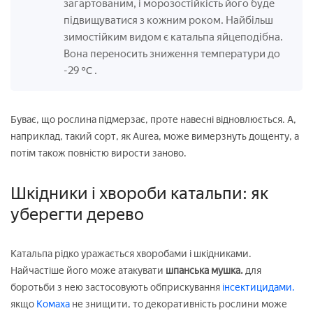
загартованим, і морозостійкість його буде
підвищуватися з кожним роком. Найбільш
зимостійким видом є катальпа яйцеподібна.
Вона переносить зниження температури до
-29
.
°C
Буває, що рослина підмерзає, проте навесні відновлюється. А,
наприклад, такий сорт, як Aurea, може вимерзнуть дощенту, а
потім також повністю вирости заново.
Шкідники і хвороби катальпи: як
уберегти дерево
Катальпа рідко уражається хворобами і шкідниками.
Найчастіше його може атакувати
шпанська мушка.
для
боротьби з нею застосовують обприскування
інсектицидами.
якщо
Комаха
не знищити, то декоративність рослини може