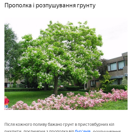
Прополка і розпушування грунту
Після кожного поливу бажано грунт в пристовбурних кіл
рихлити, поєднуючи з прополка від
бур'янів.
розпушування