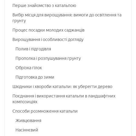
Перше знайомство з катальпою
Вибір місця для вирощування: вимоги до освітлення та
грунту
Процес посадки молодих саджанців
Вирощування і особливості догляду
Полив і підгодівля
Прополка і розпушування грунту
Обрізка гілок
Підготовка до зими
Шкідники і хвороби катальпи: як уберегти дерево
Поєднання і використання катальпи в ландшафтних
композиціях
Способи розмноження катальпи
Живцювання
Насіннєвий