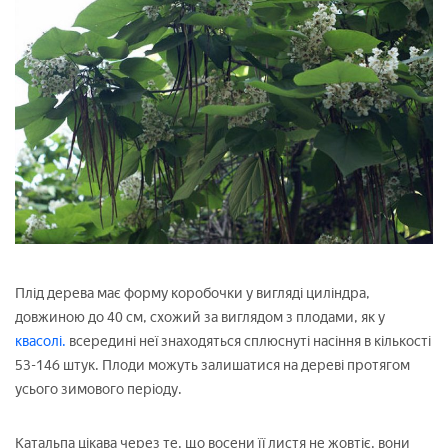
Плід дерева має форму коробочки у вигляді циліндра,
довжиною до 40 см, схожий за виглядом з плодами, як у
квасолі.
всередині неї знаходяться сплюснуті насіння в кількості
53-146 штук. Плоди можуть залишатися на дереві протягом
усього зимового періоду.
Катальпа цікава через те, що восени її листя не жовтіє, вони