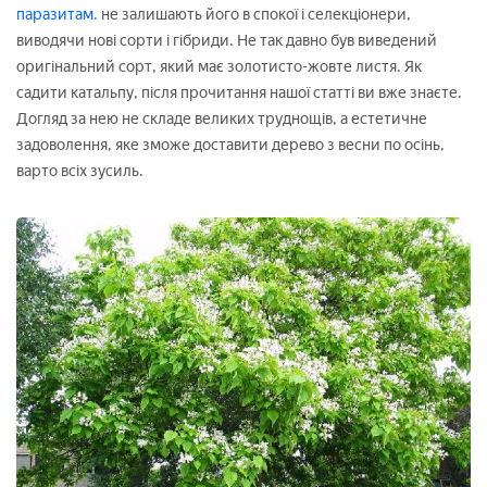
паразитам.
не залишають його в спокої і селекціонери,
виводячи нові сорти і гібриди. Не так давно був виведений
оригінальний сорт, який має золотисто-жовте листя. Як
садити катальпу, після прочитання нашої статті ви вже знаєте.
Догляд за нею не складе великих труднощів, а естетичне
задоволення, яке зможе доставити дерево з весни по осінь,
варто всіх зусиль.