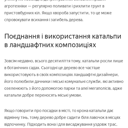
агротехніки — регулярно поливати і рихлити грунт в
пристовбурних кіл. Якщо хвороба запустити, то це може
спровокувати всихання і загибель дерева.
Поєднання і використання катальпи
в ландшафтних композиціях
Зовсім недавно, всього десятиліття тому, катальпи росли лише
в ботанічних садах. Сьогодні це дерево все частіше
використовують в своїх композиціях ландшафтні дизайнери,
його полюбили дачники і міські комунальні служби, які активно
озеленюють з його допомогою парки та алеї мегаполісів, адже
катальпи добре переносять міські умови.
Якщо говорити про посадки в місті, то крона катальпи дає
відмінну тінь, тому дерево добре садити біля лавочок в місцях
відпочинку. Підходить вона і для висаджування уздовж трас,