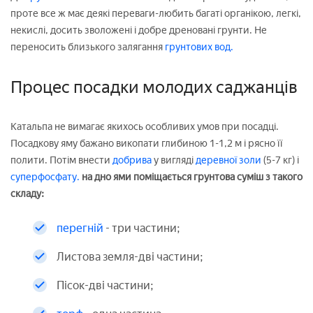
проте все ж має деякі переваги-любить багаті органікою, легкі,
некислі, досить зволожені і добре дреновані грунти. Не
переносить близького залягання
грунтових вод.
Процес посадки молодих саджанців
Катальпа не вимагає якихось особливих умов при посадці.
Посадкову яму бажано викопати глибиною 1-1,2 м і рясно її
полити. Потім внести
добрива
у вигляді
деревної золи
(5-7 кг) і
суперфосфату.
на дно ями поміщається грунтова суміш з такого
складу:
перегній
- три частини;
Листова земля-дві частини;
Пісок-дві частини;