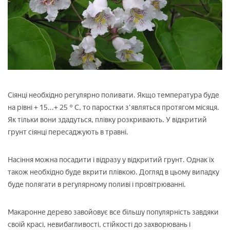
Сіянці необхідно регулярно поливати. Якщо температура буде
на рівні + 15...+ 25 ° C, то паростки з'являться протягом місяця.
Як тільки вони здадуться, плівку розкривають. У відкритий
грунт сіянці пересаджують в травні.
Насіння можна посадити і відразу у відкритий грунт. Однак їх
також необхідно буде вкрити плівкою. Догляд в цьому випадку
буде полягати в регулярному поливі і провітрюванні.
Макаронне дерево завойовує все більшу популярність завдяки
своїй красі, невибагливості, стійкості до захворювань і