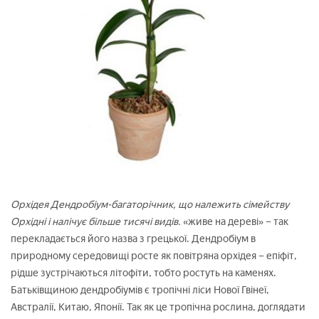
Орхідея Дендробіум-багаторічник, що належить сімейству
Орхідні і налічує більше тисячі видів.
«живе на дереві» – так
перекладається його назва з грецької. Дендробіум в
природному середовищі росте як повітряна орхідея – епіфіт,
рідше зустрічаються літофіти, тобто ростуть на каменях.
Батьківщиною дендробіумів є тропічні ліси Нової Гвінеї,
Австралії, Китаю, Японії. Так як це тропічна рослина, доглядати