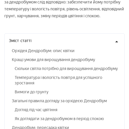
за дендробіумом слід відповідно: забезпечити йому потрібну
температуру і вологість повітря, рівень освітлення, відповідний
грунт, харчування, зміну періодів цвітіння і спокою.
Зміст
статті
Орхідея Дендробіум: опис квітки
Кращі умови для вирощування дендробіуму
Скільки світла потрібно для вирощування дендробіуму
Температура і вологість повітря для успішного
зростання
Вимоги до грунту
Загальні правила догляду за орхідеєю Дендробіум
Догляд під час цвітіння
Як доглядати за дендробіумом в період спокою
Дендробіум: пересадка квітки