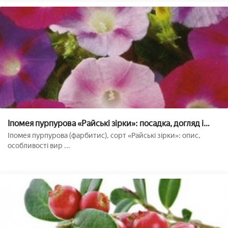
Іпомея пурпурова «Райські зірки»: посадка, догляд і
вирощування рослини вдома і у відкритому грунті
Іпомея пурпурова (фарбитис), сорт «Райські зірки»: опис,
особливості вир ...