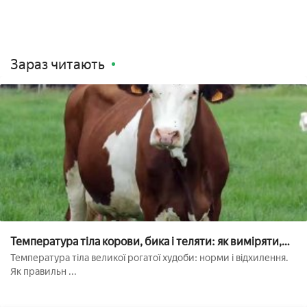
Зараз читають
Температура тіла корови, бика і теляти: як виміряти,
яка нормальна, як збити або підняти
Температура тіла великої рогатої худоби: норми і відхилення.
Як правильн ...