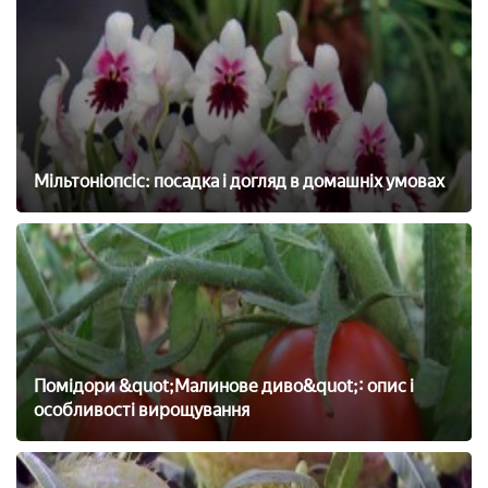
Мільтоніопсіс: посадка і догляд в домашніх умовах
Помідори &quot;Малинове диво&quot;: опис і
особливості вирощування