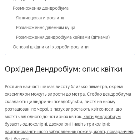
Розмноження дендробіума
Як живцювати рослину
Розмноження діленням куща
Розмноження дендробіума кейками (дітками)
Основні шкідники і хвороби рослини
Орхідея Дендробіум: опис квітки
Рослина найчастіше має висоту близько півметра, окремі
екземпляри можуть вирости до метра. Стебло дендробиума
складають циліндричні псевдобульби, листя на ньому
розташовані по черзі, з пазух виростають квітконоси, що
містять від одного до чотирьох квіток.
квіти дендробиум
бувають одноколірні, двоколірні і навіть триколірні;
найрізноманітнішого забарвлення: рожеві, жовті, помаранчеві,
білі, бузкові.