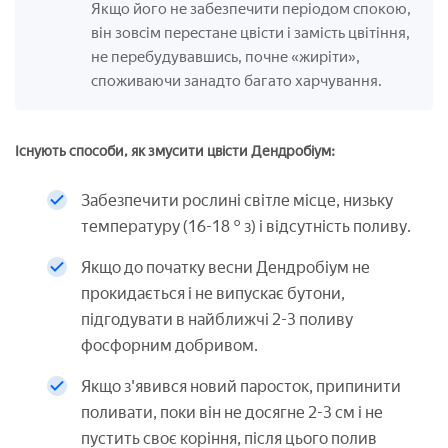
Якщо його не забезпечити періодом спокою,
він зовсім перестане цвісти і замість цвітіння,
не перебудувавшись, почне «жиріти»,
споживаючи занадто багато харчування.
Існують способи, як змусити цвісти Дендробіум:
Забезпечити рослині світле місце, низьку
температуру (16-18 ° з) і відсутність поливу.
Якщо до початку весни Дендробіум не
прокидається і не випускає бутони,
підгодувати в найближчі 2-3 поливу
фосфорним добривом.
Якщо з'явився новий паросток, припинити
поливати, поки він не досягне 2-3 см і не
пустить своє коріння, після цього полив