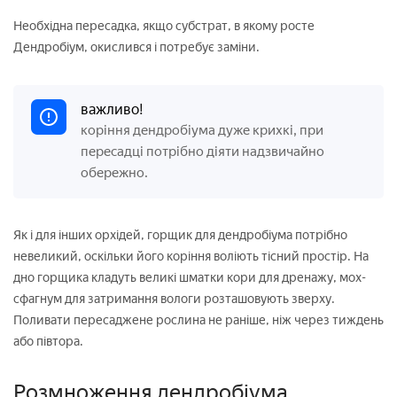
Необхідна пересадка, якщо субстрат, в якому росте
Дендробіум, окислився і потребує заміни.
важливо!
коріння дендробіума дуже крихкі, при
пересадці потрібно діяти надзвичайно
обережно.
Як і для інших орхідей, горщик для дендробіума потрібно
невеликий, оскільки його коріння воліють тісний простір. На
дно горщика кладуть великі шматки кори для дренажу, мох-
сфагнум для затримання вологи розташовують зверху.
Поливати пересаджене рослина не раніше, ніж через тиждень
або півтора.
Розмноження дендробіума