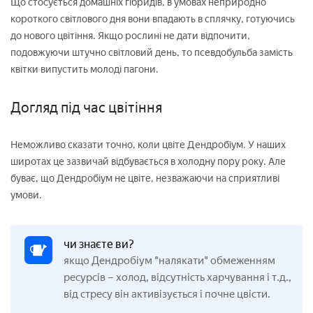
Що стосується домашніх гібридів, в умовах неприродно
короткого світлового дня вони впадають в сплячку, готуючись
до нового цвітіння. Якщо рослині не дати відпочити,
подовжуючи штучно світловий день, то псевдобульба замість
квітки випустить молоді пагони.
Догляд під час цвітіння
Неможливо сказати точно, коли цвіте Дендробіум. У наших
широтах це зазвичай відбувається в холодну пору року. Але
буває, що Дендробіум не цвіте, незважаючи на сприятливі
умови.
чи знаєте ви?
якщо Дендробіум "налякати" обмеженням
ресурсів – холод, відсутність харчування і т.д.,
від стресу він активізується і почне цвісти.