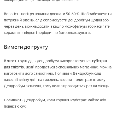
Вологість повітря повинна досягати 50-60 %. Щоб забезпечити
потрібний рівень, слід обприскувати дендробиум щодня або
через день, можна додати в кашпо мох-сфагнум або насипати
керамзит в піддон і періодично його зволожувати.
Вимоги до грунту
В якості грунту для дендробіума використовується
субстрат
для епіфітів
, який продається в спеціальних магазинах. Можна
виготовити його самостійно. Поливати Дендробіум слід
навесні і влітку двічі на тиждень, восени – один раз; взимку
Дендробіум в сплячці, тому полив проводиться раз на місяць.
Поливають Дендробіум, коли коріння і субстрат майже або
повністю сухі.