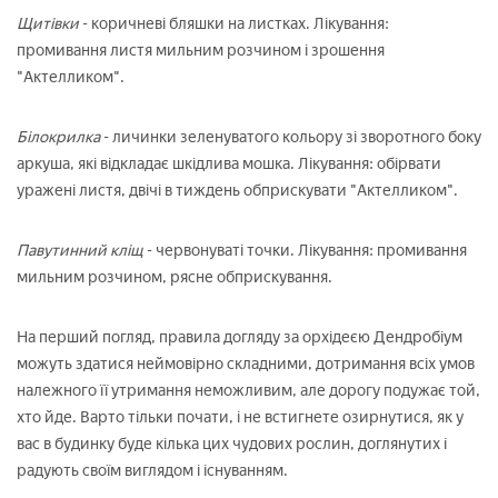
Щитівки
- коричневі бляшки на листках. Лікування:
промивання листя мильним розчином і зрошення
"Актелликом".
Білокрилка
- личинки зеленуватого кольору зі зворотного боку
аркуша, які відкладає шкідлива мошка. Лікування: обірвати
уражені листя, двічі в тиждень обприскувати "Актелликом".
Павутинний кліщ
- червонуваті точки. Лікування: промивання
мильним розчином, рясне обприскування.
На перший погляд, правила догляду за орхідеєю Дендробіум
можуть здатися неймовірно складними, дотримання всіх умов
належного її утримання неможливим, але дорогу подужає той,
хто йде. Варто тільки почати, і не встигнете озирнутися, як у
вас в будинку буде кілька цих чудових рослин, доглянутих і
радують своїм виглядом і існуванням.