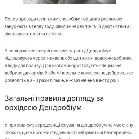
Полив проводиться таким способом: горщик з рослиною
занурюють в теплу воду, хвилин через 10-15 їй дають стекти і
відправляють квітка на місце.
У період квітень-вересень під час росту Дендробіум
підгодовують через тиждень або щотижня, додаючи добриво
в воду для поливу. Для цього використовують спеціальне
добриво для орхідей або мінеральне комплексне добриво, яке
розводять в 2 - 3 рази більше, ніж зазначено в інструкції.
Загальні правила догляду за
орхідеєю Дендробіум
У природному середовищі існування дендробиум не має стану
спокою, цикл його життєдіяльності відбувається безперервно.