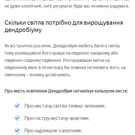
не дуже клопіткий, зате результат буде вас незмінно радувати.
Скільки світла потрібно для вирощування
дендробіуму
Як всі тропічні рослини, Дендробіум любить багато світла,
тому розміщувати його краще на південно-західному або
південно-східному підвіконні. Розташувавши квітка на
південному вікні, в літню пору Ви повинні затінювати його, на
північному – взимку досвечивать.
Про якість освітлення Дендробіум сигналізує кольором листя:
Про нестачу світла-темно-зеленим;
Про гостру нестачу-жовтим;
Про надлишок-салатним;