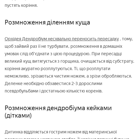
пустять коріння.
Розмноження діленням куща
Орхідея Дендробіум несхвально переносить пересадку
, тому,
щоб зайвий раз її не турбувати, розмноження в домашніх
умовах слід об'єднати з цією процедурою. При пересадці
великий кущ витягується з горщика, очищається від субстрату,
коріння акуратно розплутуються. Ті, що розплутати
неможливо, зрізаються чистим ножем, а зрізи обробляються.
Деленке необхідно обзавестися 2-3 дорослими
псевдобульбами і достатньою кількістю коренів.
Розмноження дендробіума кейками
(дітками)
Дитинка відділяється гострим ножем від материнської