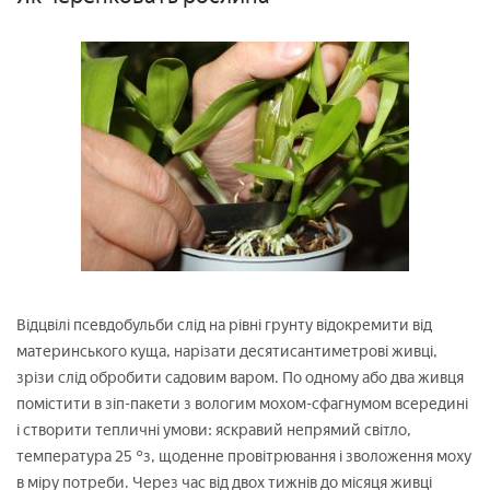
Відцвілі псевдобульби слід на рівні грунту відокремити від
материнського куща, нарізати десятисантиметрові живці,
зрізи слід обробити садовим варом. По одному або два живця
помістити в зіп-пакети з вологим мохом-сфагнумом всередині
і створити тепличні умови: яскравий непрямий світло,
температура 25 °з, щоденне провітрювання і зволоження моху
в міру потреби. Через час від двох тижнів до місяця живці