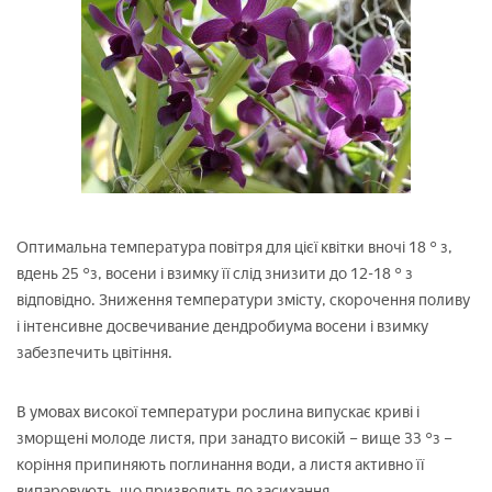
Оптимальна температура повітря для цієї квітки вночі 18 ° з,
вдень 25 °з, восени і взимку її слід знизити до 12-18 ° з
відповідно. Зниження температури змісту, скорочення поливу
і інтенсивне досвечивание дендробиума восени і взимку
забезпечить цвітіння.
В умовах високої температури рослина випускає криві і
зморщені молоде листя, при занадто високій – вище 33 °з –
коріння припиняють поглинання води, а листя активно її
випаровують, що призводить до засихання.