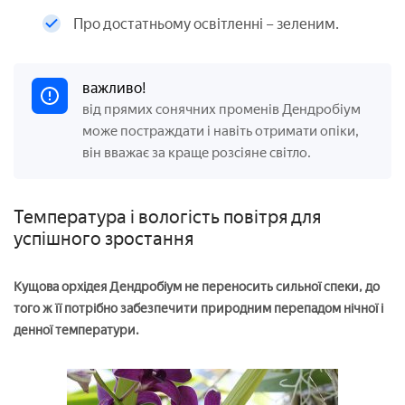
Про достатньому освітленні – зеленим.
важливо!
від прямих сонячних променів Дендробіум
може постраждати і навіть отримати опіки,
він вважає за краще розсіяне світло.
Температура і вологість повітря для
успішного зростання
Кущова орхідея Дендробіум не переносить сильної спеки, до
того ж її потрібно забезпечити природним перепадом нічної і
денної температури.