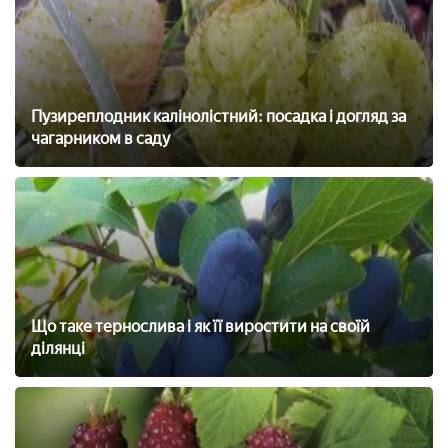
Пузиреплодник калінолістний: посадка і догляд за
чагарником в саду
Що таке тернослива і як її виростити на своїй
ділянці