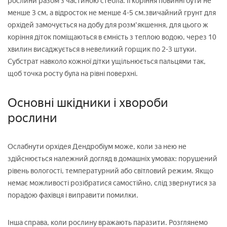
рослини разом з частиною стебла. Її коріння повинні бути не
менше 3 см, а відросток не менше 4-5 см.звичайний грунт для
орхідей замочується на добу для розм'якшення, для цього ж
коріння діток поміщаються в ємність з теплою водою, через 10
хвилин висаджується в невеликий горщик по 2-3 штуки.
Субстрат навколо кожної дітки ущільнюється пальцями так,
щоб точка росту була на рівні поверхні.
Основні шкідники і хвороби
рослини
Ослабнути орхідея Дендробіум може, коли за нею не
здійснюється належний догляд в домашніх умовах: порушений
рівень вологості, температурний або світловий режим. Якщо
немає можливості розібратися самостійно, слід звернутися за
порадою фахівця і виправити помилки.
Інша справа, коли рослину вражають паразити. Розглянемо