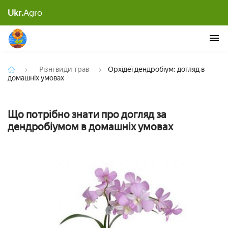
Ukr.
Agro
Орхідеї дендробіум: догляд в домашніх умовах
Різні види трав
Орхідеї дендробіум: догляд в
домашніх умовах
Що потрібно знати про догляд за
дендробіумом в домашніх умовах