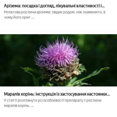
Арізема: посадка і догляд, лікувальні властивості і
протипоказання, вирощування в домашніх умовах і
Реліктова рослина арізема: звідки родом, ніж знаменито, в
застосування в народній медицині
чому його ориг ...
Маралів корінь: інструкція із застосування настоянки
левзеї
У статті розглянуто усі особливості препарату з рослини
маралів корінь, ...