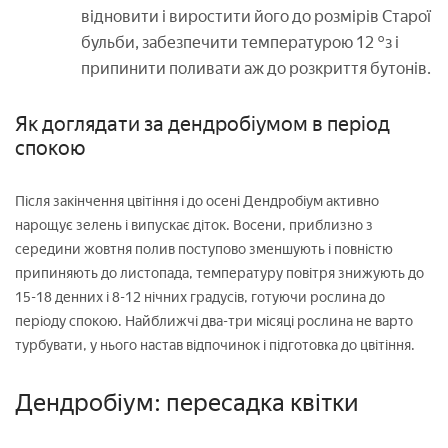
відновити і виростити його до розмірів Старої
бульби, забезпечити температурою 12 °з і
припинити поливати аж до розкриття бутонів.
Як доглядати за дендробіумом в період
спокою
Після закінчення цвітіння і до осені Дендробіум активно
нарощує зелень і випускає діток. Восени, приблизно з
середини жовтня полив поступово зменшують і повністю
припиняють до листопада, температуру повітря знижують до
15-18 денних і 8-12 нічних градусів, готуючи рослина до
періоду спокою. Найближчі два-три місяці рослина не варто
турбувати, у нього настав відпочинок і підготовка до цвітіння.
Дендробіум: пересадка квітки