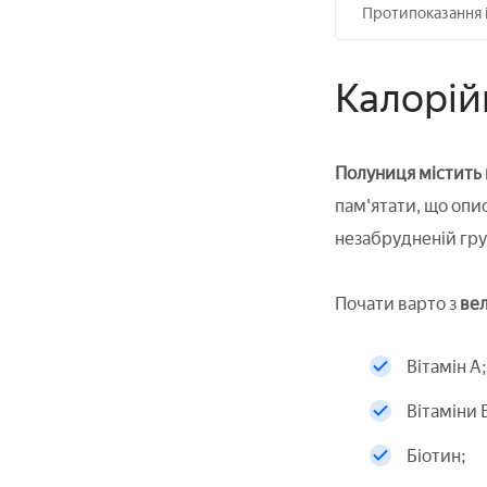
Протипоказання і
Калорійн
Полуниця містить в
пам'ятати, що опис
незабрудненій грун
Почати варто з
вел
Вітамін А;
Вітаміни В
Біотин;