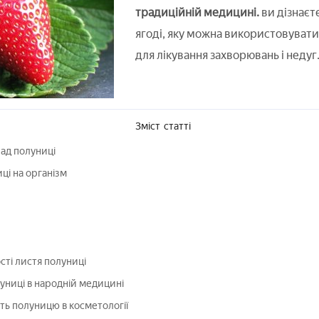
традиційній медицині.
ви дізнаєт
ягоді, яку можна використовувати н
для лікування захворювань і недуг
Зміст
статті
лад полуниці
ці на організм
сті листя полуниці
униці в народній медицині
ь полуницю в косметології