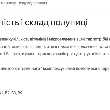
 можливу шкоду від полуниці
ість і склад полуниці
елику кількість вітамінів і мікроелементів, які так потрібні
аний нижче склад відноситься тільки до екологічно чистої 
ті без застосування прискорювачів росту і отрутохімікатів.
ичезного вітамінного " комплексу», який помістився в черво
1, В2, В3, В9;