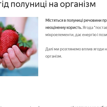
ід полуниці на організм
Містяться в полуниці речовини п
неоціненну користь.
Ягода "постав
мікроелементи, дає енергію і пози
Далі ми розглянемо вплив ягоди н
організм.