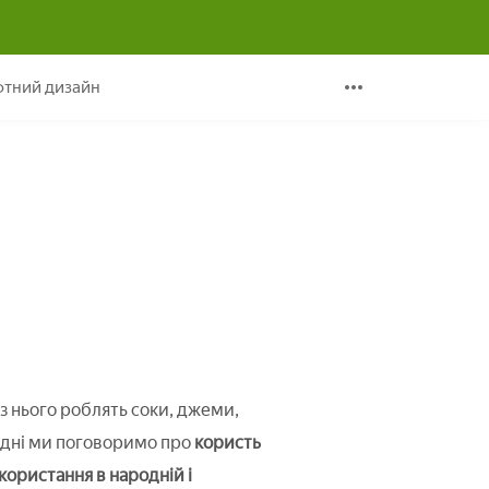
тний дизайн
 з нього роблять соки, джеми,
одні ми поговоримо про
користь
икористання в народній і