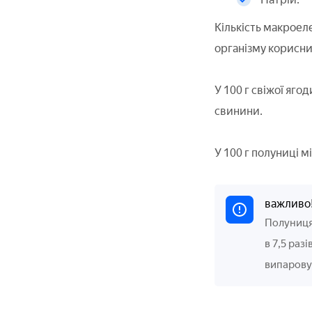
Кількість макроел
організму корисн
У 100 г свіжої яго
свинини.
У 100 г полуниці міс
важливо
Полуниця 
в 7,5 раз
випарову