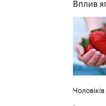
Вплив яг
Чоловіків