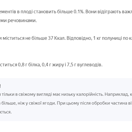
ементів в плоді становить більше 0.1%. Вони відіграють ва
ими речовинами.
ди міститься не більше 37 Ккал. Відповідно, 1 кг полуниці по
титься 0,8 г білка, 0,4 г жиру і 7,5 г вуглеводів.
!
тільки в свіжому вигляді має низьку калорійність. Наприклад,
ів більше, ніж у свіжої ягоди. При цьому після обробки частина в
ється.