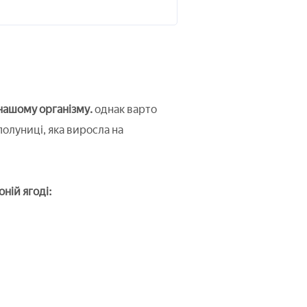
 нашому організму.
однак варто
полуниці, яка виросла на
ній ягоді: