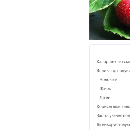
Калорійність і ск
Вплив ягід полуни
Чоловіків
Жінок
Дітей
Корисні властиво
Застосування пол
Як використовуют