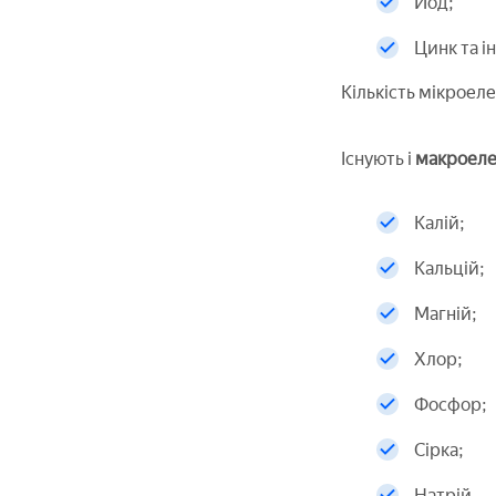
Йод;
Цинк та ін
Кількість мікроеле
Існують і
макроелем
Калій;
Кальцій;
Магній;
Хлор;
Фосфор;
Сірка;
Натрій.