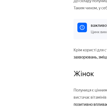
До складу полуниц
Таким чином, у се
важливо
Цинк вико
Крім користі для с
захворювань, зміц
Жінок
Полуниця є цінним 
вистачає вітамінів 
позитивно впливає