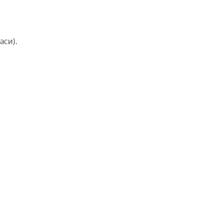
аси).