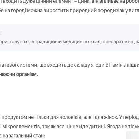
і входить дуже цінний елемент – цинк.
він впливає на робот
бе на городі можна виростити природний афродизіак у вигл
!
ристовується в традиційній медицині в складі препаратів від і
татевої системи, що входить до складу ягоди Вітамін з
підви
нюючи організм.
продуктом не тільки для чоловіків, але і для жінок. У періо
і мікроелементів, так як все цінне йде дитині. Ягода не тіль
 на загальний стан: