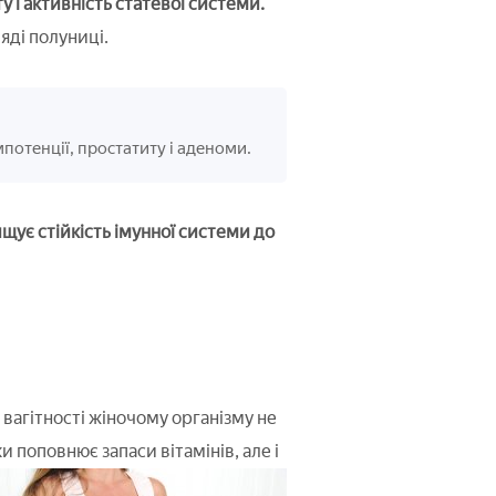
у і активність статевої системи.
яді полуниці.
мпотенції, простатиту і аденоми.
щує стійкість імунної системи до
д вагітності жіночому організму не
ки поповнює запаси вітамінів, але і