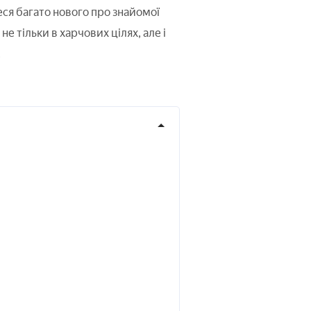
еся багато нового про знайомої
е тільки в харчових цілях, але і
.