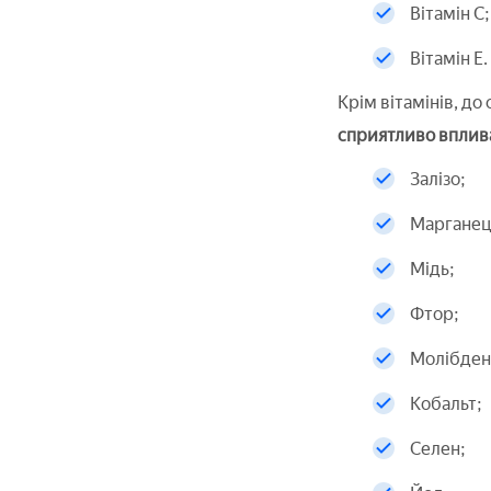
Вітамін C;
Вітамін Е.
Крім вітамінів, до
сприятливо вплива
Залізо;
Марганец
Мідь;
Фтор;
Молібден
Кобальт;
Селен;