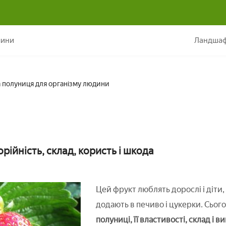
Чим корисна полуниця для організму людини
лини
Ландшаф
 полуниця для організму людини
рійність, склад, користь і шкода
Цей фрукт люблять дорослі і діти,
додають в печиво і цукерки. Сьог
полуниці, її властивості, склад і в