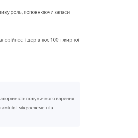
жливу роль, поповнюючи запаси
 калорійності дорівнює 100 г жирної
 калорійність полуничного варення
ітамінів і мікроелементів