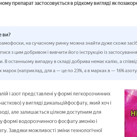
ному препарат застосовується в рідкому вигляді як позакор
е ви?
роамофоски, на сучасному ринку можна знайти дуже схоже засі
ися з цим добривом і вивчити його інструкцію із застосування, 
. В останньому випадку в складі добрива немає калію, а співв
х марок (наприклад, для а — це по 23%, а в марках в — 16% азоту
алій і азот представлені у формі легкорозчинних
частково) у вигляді дикальційфосфату, який хоч і
 воді, але залишається цілком доступним для
о у формі водорозчинного фосфату амонію і
у. Завдяки можливості зміни технологічної