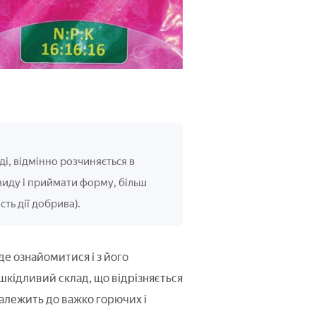
ді, відмінно розчиняється в
виду і приймати форму, більш
ть дії добрива).
е ознайомитися і з його
шкідливий склад, що відрізняється
належить до важко горючих і