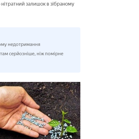
 нітратний залишок в зібраному
 тому недотримання
ам серйозніше, ніж помірне