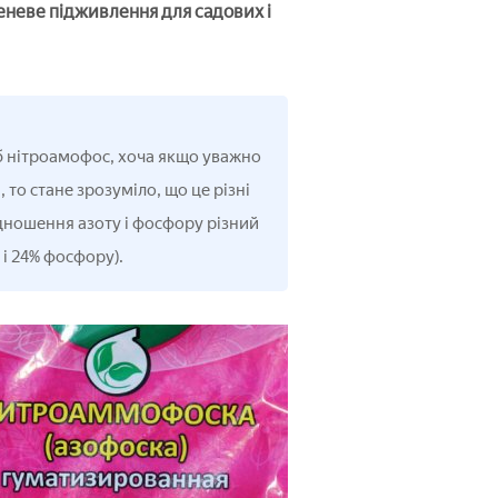
еневе підживлення для садових і
б нітроамофос, хоча якщо уважно
то стане зрозуміло, що це різні
ідношення азоту і фосфору різний
 і 24% фосфору).