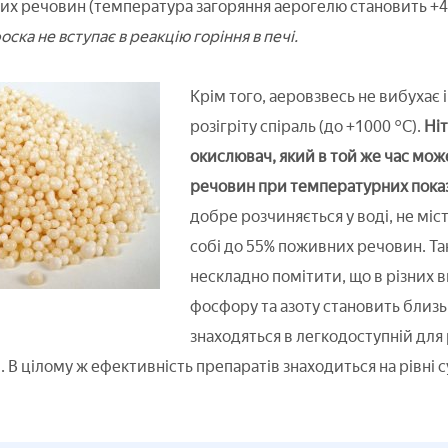
 речовин (температура загоряння аерогелю становить +490
ска не вступає в реакцію горіння в печі.
Крім того, аеровзвесь не вибухає 
розігріту спіраль (до +1000 °C).
Ніт
окислювач, який в той же час мож
речовин при температурних показн
добре розчиняється у воді, не міс
собі до 55% поживних речовин. Та
нескладно помітити, що в різних 
фосфору та азоту становить близь
знаходяться в легкодоступній для
 В цілому ж ефективність препаратів знаходиться на рівні