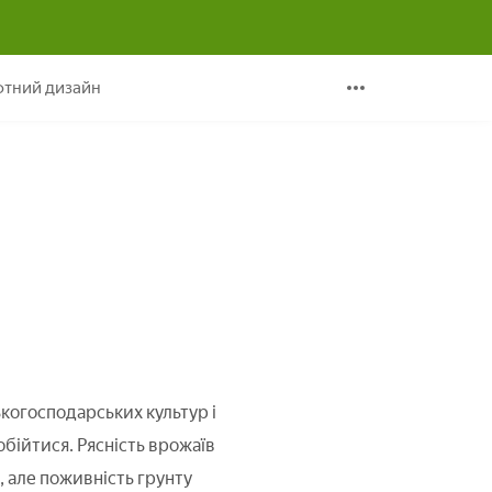
тосуванню
тний дизайн
когосподарських культур і
обійтися. Рясність врожаїв
, але поживність грунту