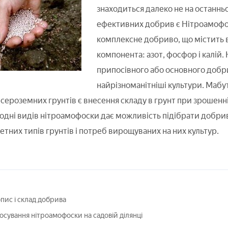
знаходиться далеко не на останньо
ефективних добрив є Нітроамоф
комплексне добриво, що містить в
компонента: азот, фосфор і калій. 
припосівного або основного добрив
найрізноманітніші культури. Маб
сероземних грунтів є внесення складу в грунт при зрошенні
одні видів нітроамофоски дає можливість підібрати добри
етних типів грунтів і потреб вирощуваних на них культур.
пис і склад добрива
осування нітроамофоски на садовій ділянці