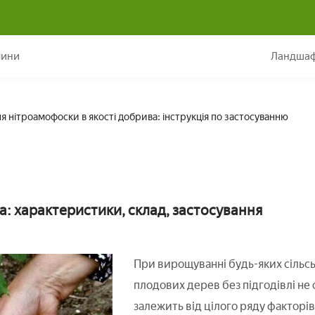
Використання нітроамофоски в якості добрива: інструкція по зас
лини
Ландшаф
 нітроамофоски в якості добрива: інструкція по застосуванню
: характеристики, склад, застосування
При вирощуванні будь-яких сільсь
плодових дерев без підгодівлі не 
залежить від цілого ряду факторів