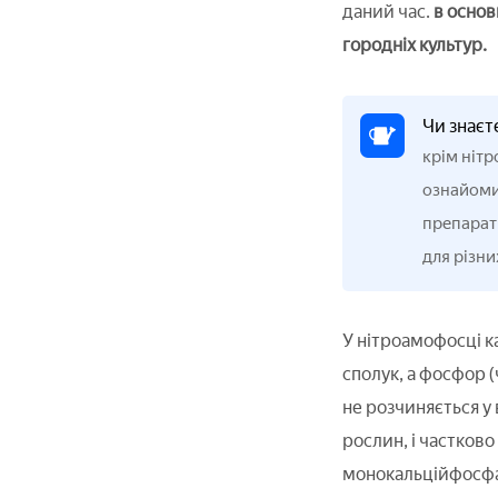
даний час.
в основ
городніх культур.
Чи знаєт
крім ніт
ознайомит
препарати
для різни
У нітроамофосці к
сполук, а фосфор (
не розчиняється у
рослин, і частков
монокальційфосфат