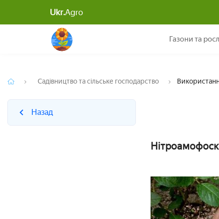
Ukr.
Agro
Назад
Газони та рос
Садівництво та сільське господарство
Використання
Назад
Нітроамофоска