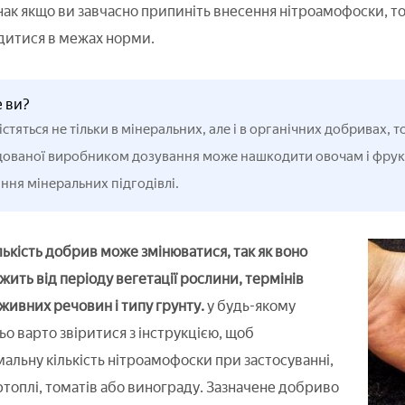
нак якщо ви завчасно припиніть внесення нітроамофоски, то
дитися в межах норми.
е ви?
істяться не тільки в мінеральних, але і в органічних добривах,
ованої виробником дозування може нашкодити овочам і фрукт
ння мінеральних підгодівлі.
ькість добрив може змінюватися, так як воно
жить від періоду вегетації рослини, термінів
живних речовин і типу грунту.
у будь-якому
о варто звіритися з інструкцією, щоб
альну кількість нітроамофоски при застосуванні,
ртоплі, томатів або винограду. Зазначене добриво