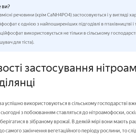
е ви?
існі речовини (крім CaNH4PO4) застосовуються і у вигляді х
фосфат є однією з найпоширеніших підгодівлі в птахівництві і 
ійфосфат використовується не тільки в сільському господарстві
шувач для тіста).
ості застосування нітроа
ділянці
а успішно використовуються в сільському господарстві вже
 і сьогодні з побоюванням ставляться до нітроамофоски, оск
зберігатися в зібраному врожаї. В деякій мірі вони мають р
о самого закінчення вегетаційного періоду рослини, то слід