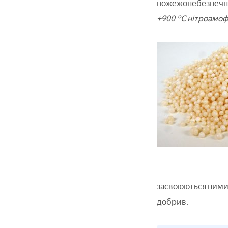
пожежонебезпечних
+900 °C нітроамофо
засвоюються ними.
добрив.