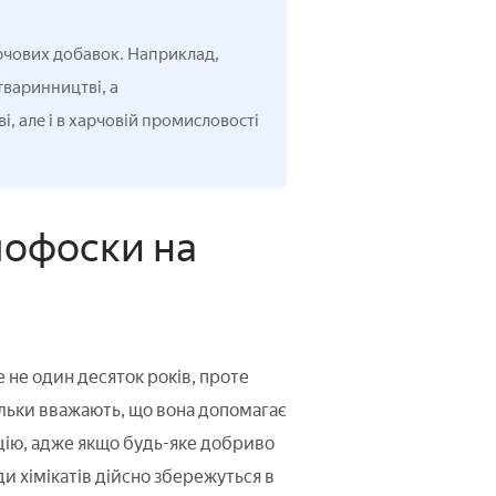
арчових добавок. Наприклад,
тваринництві, а
, але і в харчовій промисловості
мофоски на
 не один десяток років, проте
ільки вважають, що вона допомагає
ацію, адже якщо будь-яке добриво
и хімікатів дійсно збережуться в