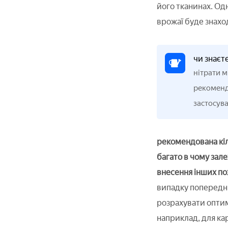
його тканинах. Од
врожаї буде знахо
чи знаєт
нітрати м
рекоменд
застосува
рекомендована кіл
багато в чому зале
внесення інших по
випадку попереднь
розрахувати оптим
наприклад, для ка