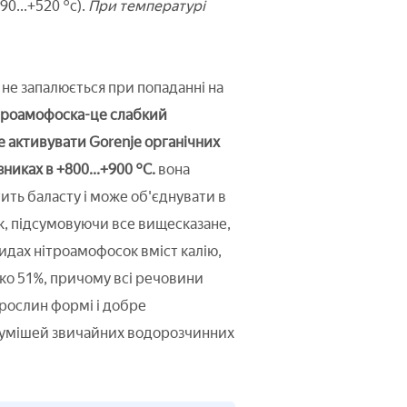
...+520 °c).
При температурі
і не запалюється при попаданні на
роамофоска-це слабкий
е активувати Gorenje органічних
иках в +800...+900 °C.
вона
тить баласту і може об'єднувати в
к, підсумовуючи все вищесказане,
видах нітроамофосок вміст калію,
ко 51%, причому всі речовини
 рослин формі і добре
 сумішей звичайних водорозчинних