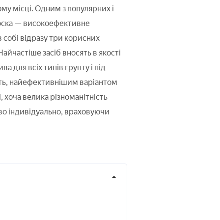
му місці. Одним з популярних і
оска — високоефективне
 собі відразу три корисних
Найчастіше засіб вносять в якості
а для всіх типів грунту і під
уть, найефективнішим варіантом
, хоча велика різноманітність
во індивідуально, враховуючи