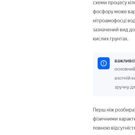
схеми процесу кіл
фосфору може варі
нітроамофосці вод
зазначений вид до
кислих грунтах.
важливо
основний 
азотній к
зручну дл
Перш ніж розбират
фізичними характе
повною відсутністю