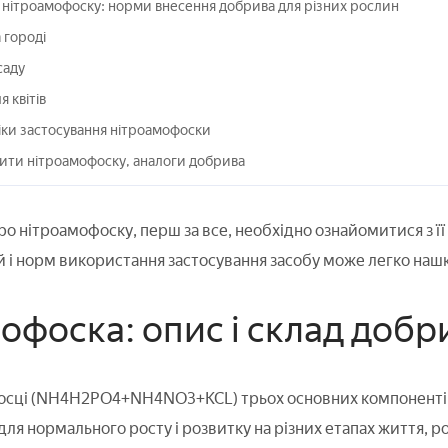
 нітроамофоску: норми внесення добрива для різних рослин
 городі
саду
 квітів
іки застосування нітроамофоски
ити нітроамофоску, аналоги добрива
ро нітроамофоску, перш за все, необхідно ознайомитися з ї
 і норм використання застосування засобу може легко на
офоска: опис і склад добр
осці (NH4H2PO4+NH4NO3+KCL) трьох основних компонентів (а
для нормального росту і розвитку на різних етапах життя, 