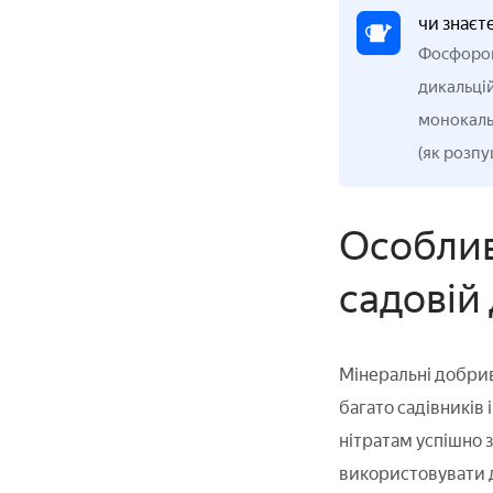
чи знаєт
Фосфоровм
дикальцій
монокальц
(як розпу
Особлив
садовій 
Мінеральні добрив
багато садівників
нітратам успішно 
використовувати д