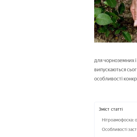
для чорноземних і 
випускаються сьог
особливості конкр
Зміст
статті
Нітроамофоска: о
Особливості заст