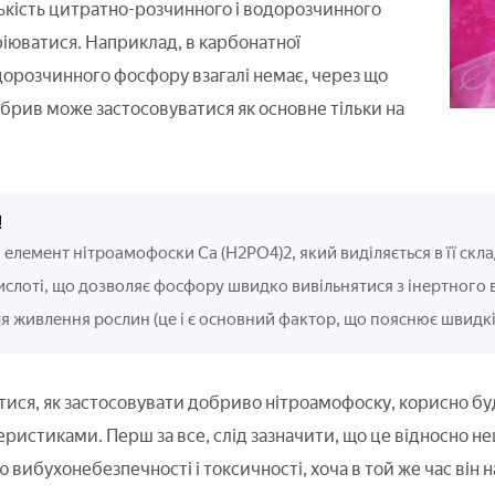
ькість цитратно-розчинного і водорозчинного
юватися. Наприклад, в карбонатної
орозчинного фосфору взагалі немає, через що
брив може застосовуватися як основне тільки на
!
елемент нітроамофоски Ca (H2PO4)2, який виділяється в її скла
ислоті, що дозволяє фосфору швидко вивільнятися з інертного 
я живлення рослин (це і є основний фактор, що пояснює швидкіс
ися, як застосовувати добриво нітроамофоску, корисно буд
ристиками. Перш за все, слід зазначити, що це відносно не
 вибухонебезпечності і токсичності, хоча в той же час він 