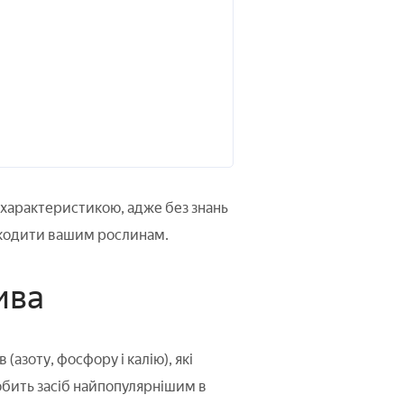
ї характеристикою, адже без знань
шкодити вашим рослинам.
ива
зоту, фосфору і калію), які
робить засіб найпопулярнішим в