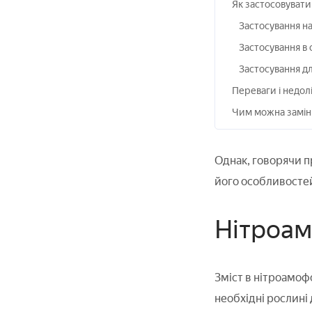
Як застосовувати
Застосування на
Застосування в 
Застосування для
Переваги і недол
Чим можна замін
Однак, говорячи п
його особливостей
Нітроам
Зміст в нітроамоф
необхідні рослині 