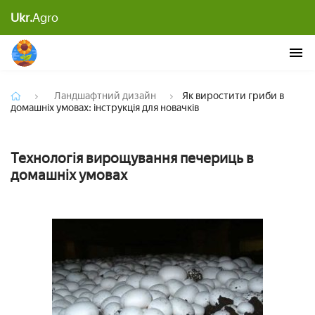
Як виростити гриби в домашніх умовах:
Ukr.
Agro
інструкція для новачків
Ландшафтний дизайн
Як виростити гриби в
домашніх умовах: інструкція для новачків
Технологія вирощування печериць в
домашніх умовах