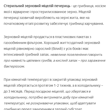
Стерильний зерновий міцелій печериць
- це грибниця, носієм
якої є відварене і простерилизованное зерно. Міцелій
печериці зазвичай виробляють на зерні жита, яке на
початковому етапі розвитку забезпечує грибниці харчування.
Зерновий міцелій продається в пластикових пакетах з
газообмінним фільтром. Хороший життєздатний зерновий
міцелій рівномірно зарослий (білий) з усіх боків і має
інтенсивний грибний запах.
невелике позеленіння говорить
про наявність цвілевих грибів, а кислий запах – про зараження
бактеріозом.
При кімнатній температурі і в закритій упаковці зерновий
міцелій зберігається протягом 1-2 тижнів, а в холодильнику –
до 3 місяців.
Перед посадкою міцелій, що зберігався в
холодильнику, потрібно витримати добу при кімнатній
температурі, не розкриваючи упаковки, щоб адаптувати
грибницю перед зануренням в теплий субстрат.