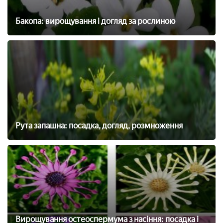
Бакопа: вирощування і догляд за рослиною
Рута запашна: посадка, догляд, розмноження
Вирощування остеоспермума з насіння: посадка і