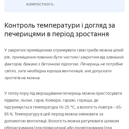
компостного.
Контроль температури і догляд за
печерицями в період зростання
У закритих приміщеннях отримувати свіжі гриби можна цілий
рік.
приміщення повинно бути чистим і закритим від зовнішніх
факторів, бажано з бетонною підлогою. Печериць не потрібне
світло, зате необхідна хороша вентиляція, але допускати
протягів не можна.
У теплу пору під вирощування печериць можна пристосувати
підвали, льохи, сараї, Комори, гаражі, горища, де
підтримується температура 16-25 °C, а вологість повітря – 65-
85 %. Температуру в цей період можна змінювати за
допомогою вентиляції. Вологість можна регулювати шляхом
обприскування (для підвищення) або провітрювання (для