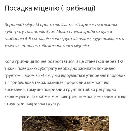
Посадка міцелію (грибниці)
Зерновий міцелій просто висівається і вкривається шаром
субстрату товщиною 5 см. Можна також зробити лунки
глибиною 4-5 см, піднімаючи грунт кілочком, куди поміщають
жменю зернового або компостного міцелію.
Коли грибниця почне розростатися, а це станеться через 1-2
тижні, поверхню субстрату необхідно засипати покривної
грунтом шаром в 3-4 см.у ній відбувається утворення плодових
тіл грибів, вона також захищає пророслий компост від
висихання, тому що покривний грунт потрібно регулярно
зволожувати. Газообмін між повітрям і компостом залежить від
структури покривної грунту.