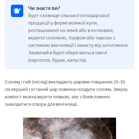
Чи знаєте ви?
Бурт-сховище сільськогосподарської
продукції у формі великої купи,
розташованої на землі або в котловані,
вкритої соломою, торфом або тирсою з
системою вентиляції і захисту від затоплення.
Зазвичай в бурті зберігаються овочі
(картопля, буряк, капуста).
Солому і гній (послід) викладають шарами товщиною 25-30
см.перший і останній шар повинна складати солома. Зверху
компост можна вкрити плівкою, але з боків повинні
знаходитися отвори для вентиляції.