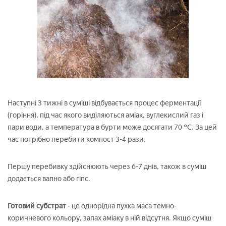
Наступні 3 тижні в суміші відбувається процес ферментації
(горіння), під час якого виділяються аміак, вуглекислий газ і
пари води, а температура в бурти може досягати 70 °C. За цей
час потрібно перебити компост 3-4 рази.
Першу перебивку здійснюють через 6-7 днів, також в суміш
додається вапно або гіпс.
Готовий субстрат
- це однорідна пухка маса темно-
коричневого кольору, запах аміаку в ній відсутня. Якщо суміш