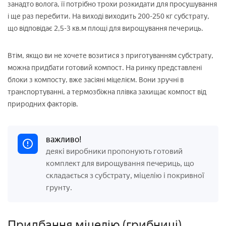
занадто волога, її потрібно трохи розкидати для просушування
і ще раз перебити. На виході виходить 200-250 кг субстрату,
що відповідає 2,5-3 кв.м площі для вирощування печериць.
Втім, якщо ви не хочете возитися з приготуванням субстрату,
можна придбати готовий компост. На ринку представлені
блоки з компосту, вже засіяні міцелієм. Вони зручні в
транспортуванні, а термозбіжна плівка захищає компост від
природних факторів.
важливо!
деякі виробники пропонують готовий
комплект для вирощування печериць, що
складається з субстрату, міцелію і покривної
грунту.
Придбання міцелію (грибниці)