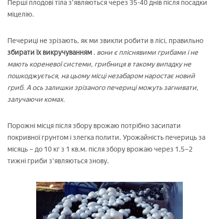
Перші плодові тіла з'являються через 35-40 днів після посадки
міцелію.
Печериці не зрізають, як ми звикли робити в лісі, правильно
збирати їх викручуванням
.
вони є пліснявими грибами і не
мають кореневої системи, грибниця в такому випадку не
пошкоджується, на цьому місці незабаром наростає новий
гриб. А ось залишки зрізаного печериці можуть загнивати,
залучаючи комах.
Порожні місця після збору врожаю потрібно засипати
покривної грунтом і злегка полити. Урожайність печериць за
місяць – до 10 кг з 1 кв.м. після збору врожаю через 1,5–2
тижні гриби з'являються знову.