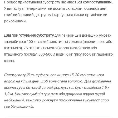
Процес приготування субстрату називається
компостуванням
.
У випадку з печерицями він досить складний, оскільки цей
гриб вибагливий до грунту і харчується тільки органічними
речовинами.
Для приготування субстрату
для печериць в домашніх умовах
знадобиться 100 кг свіжої золотистої соломи (пшеничного або
житнього), 75-100 кг кінського (коров'ячого) гною або
пташиного посліду, 300-500 л води, 6 кг гіпсу або 8 кг гашеного
вапна.
Солому потрібно нарізати довжиною 15-20 см і замочити
водою на кілька днів, щоб вона стала вологою. Для дозрівання
компосту на бетонній площі формується бурт розміром 1,5 х
1,2 м. Контакт суміші з грунтом або дощовою водою вкрай
небажаний, важливо уникнути проникнення в компост спор
грибів-шкідників.