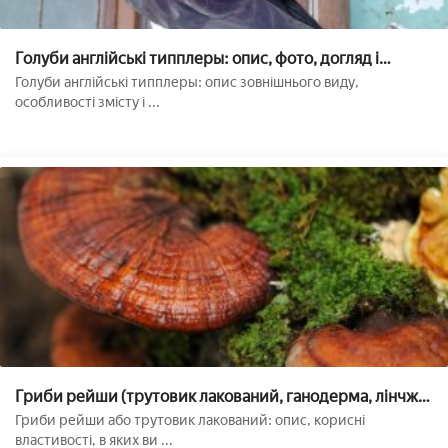
Голуби англійські типплеры: опис, фото, догляд і
утримання
Голуби англійські типплеры: опис зовнішнього виду,
особливості змісту і ...
Гриби рейши (трутовик лакований, ганодерма, лінчжі)
лікувальні властивості, протипоказання, опис,
Гриби рейши або трутовик лакований: опис, корисні
застосування в медицині та онкології. ВИРОЩУВАННЯ
властивості, в яких ви ...