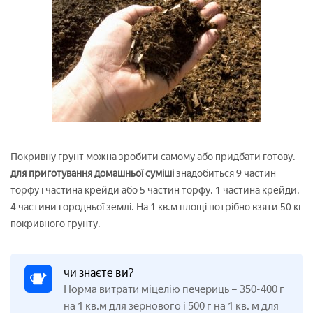
Покривну грунт можна зробити самому або придбати готову.
для приготування домашньої суміші
знадобиться 9 частин
торфу і частина крейди або 5 частин торфу, 1 частина крейди,
4 частини городньої землі. На 1 кв.м площі потрібно взяти 50 кг
покривного грунту.
чи знаєте ви?
Норма витрати міцелію печериць – 350-400 г
на 1 кв.м для зернового і 500 г на 1 кв. м для