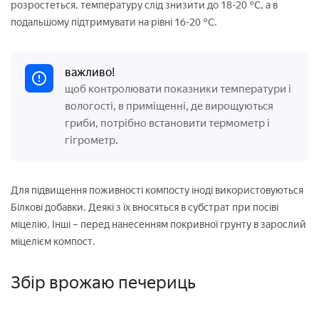
розростеться, температуру слід знизити до 18-20 °С, а в
подальшому підтримувати на рівні 16-20 °С.
важливо!
щоб контролювати показники температури і
вологості, в приміщенні, де вирощуються
гриби, потрібно встановити термометр і
гігрометр.
Для підвищення поживності компосту іноді використовуються
Білкові добавки. Деякі з їх вносяться в субстрат при посіві
міцелію, Інші – перед нанесенням покривної грунту в зарослий
міцелієм компост.
Збір врожаю печериць