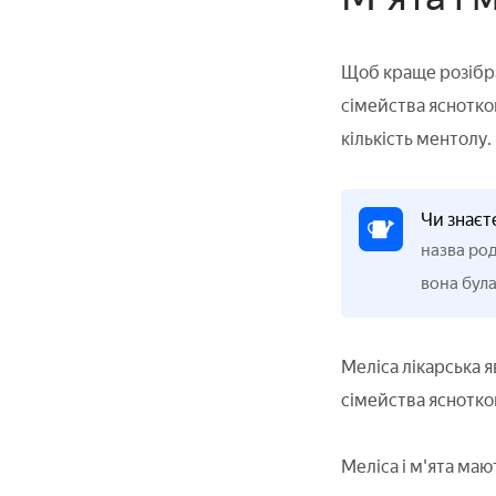
Щоб краще розібра
сімейства яснотков
кількість ментолу.
Чи знаєт
назва род
вона була
Меліса лікарська я
сімейства яснотков
Меліса і м'ята маю