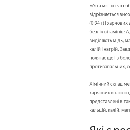
м'ята містить в со
відрізняється висо
(0,94 г) і харчових
безліч вітамінів: А,
виділяють мідь, ма
калій і натрій. За
полягає ще і в бол
протизапальних, с
Хімічний склад мел
харчових волокон, а
представлені вітамі
кальцій, калій, магн