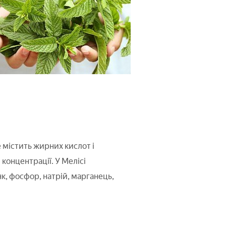
е містить жирних кислот і
й концентрації. У Мелісі
инк, фосфор, натрій, марганець,