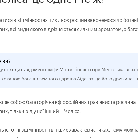
тися в відмінностях цих двох рослин звернемося до ботані
их, всі види якого відрізняються сильним ароматом, а багат
е ви?
у походить від імені німфи Мінти, богині гори Менте, яка знаход
 коханою бога підземного царства Аїда, за що його дружина і 
вляє собою багаторічна ефіроолійних трав'яниста рослина, як
их, тільки рід у неї інший – Меліса.
ть істотні відмінності і в інших характеристиках, тому можна