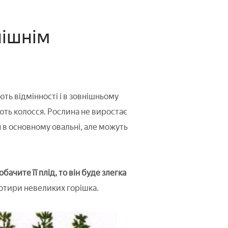
нішнім
ть відмінності і в зовнішньому
дують колосся. Рослина не виростає
я в основному овальні, але можуть
ачите її плід, то він буде злегка
чотири невеликих горішка.