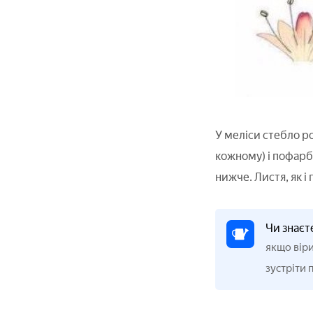
У меліси стебло ро
кожному) і пофарб
нижче. Листя, як і
Чи знаєт
якщо віри
зустріти 