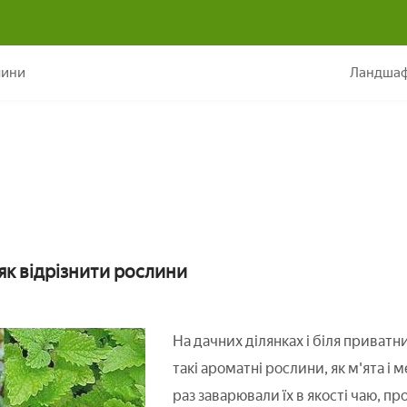
М'ята і меліса – одне і те ж??
лини
Ландшаф
-як відрізнити рослини
На дачних ділянках і біля приватн
такі ароматні рослини, як м'ята і 
раз заварювали їх в якості чаю, п