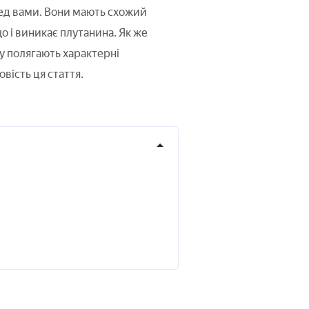
ед вами. Вони мають схожий
що і виникає плутанина. Як же
му полягають характерні
вість ця стаття.