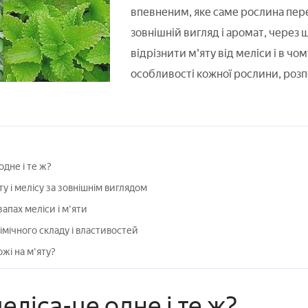
впевненим, яке саме рослина пер
зовнішній вигляд і аромат, через 
відрізнити м'яту від меліси і в чо
особливості кожної рослини, розпо
одне і те ж?
ту і мелісу за зовнішнім виглядом
запах меліси і м'яти
імічного складу і властивостей
ожі на м'яту?
меліса-це одне і те ж?