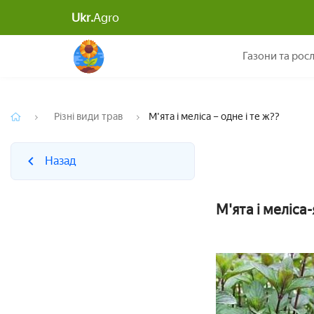
Ukr.
Agro
Назад
Газони та рос
Різні види трав
М'ята і меліса – одне і те ж??
Назад
М'ята і меліса