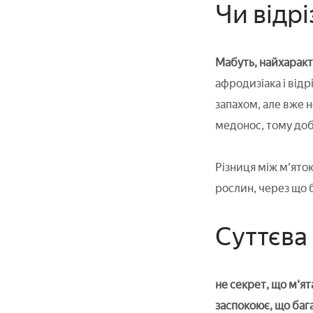
Чи відрі
Мабуть, найхаракт
афродизіака і від
запахом, але вже 
медонос, тому доб
Різниця між м'ятою
рослин, через що б
Суттєва 
не секрет, що м'ят
заспокоює, що баг