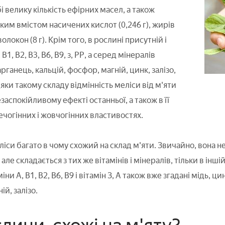
бі велику кількість ефірних масел, а також
ким вмістом насичених кислот (0,246 г), жирів
 волокон (8 г). Крім того, в рослині присутній і
 В1, В2, В3, В6, В9, з, РР, а серед мінералів
рганець, кальцій, фосфор, магній, цинк, залізо,
вдяки такому складу відмінність меліси від м'яти
езаспокійливому ефекті останньої, а також в її
ечогінних і жовчогінних властивостях.
іси багато в чому схожий на склад м'яти. Звичайно, вона н
ле складається з тих же вітамінів і мінералів, тільки в інші
ни А, В1, В2, В6, В9 і вітамін З, А також вже згадані мідь, ц
ій, залізо.