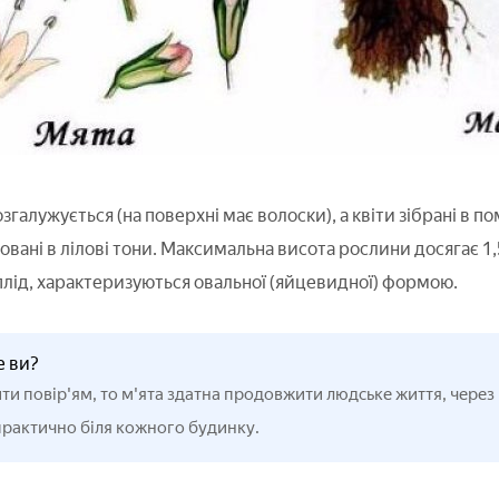
згалужується (на поверхні має волоски), а квіти зібрані в по
овані в лілові тони. Максимальна висота рослини досягає 1,
 плід, характеризуються овальної (яйцевидної) формою.
е ви?
ти повір'ям, то м'ята здатна продовжити людське життя, через 
практично біля кожного будинку.