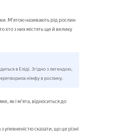
ки. М'ятою називають рід рослин
о хто з них містять ще й велику
иться в Еліді. Згідно з легендою,
перетворила німфу в рослину.
е, як і м'ята, відноситься до
 з упевненістю сказати, що це різні