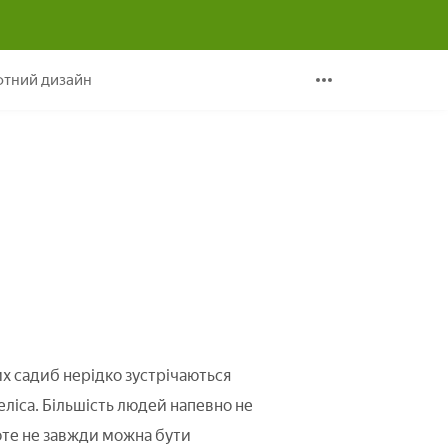
тний дизайн
их садиб нерідко зустрічаються
меліса. Більшість людей напевно не
роте не завжди можна бути