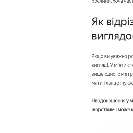
рослини, хоча част
Як відрі
вигляд
Якщо ви уважно ро
вигляді. У м'яти с
вище одного метра,
мати і ланцетну фо
Плодоношення у м'я
шорстким і може м