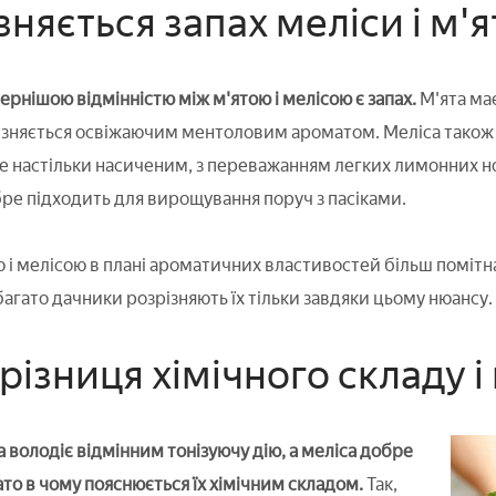
зняється запах меліси і м'я
ернішою відмінністю між м'ятою і мелісою є запах.
М'ята має
різняється освіжаючим ментоловим ароматом. Меліса тако
не настільки насиченим, з переважанням легких лимонних 
ре підходить для вирощування поруч з пасіками.
 і мелісою в плані ароматичних властивостей більш помітна
агато дачники розрізняють їх тільки завдяки цьому нюансу.
різниця хімічного складу 
а володіє відмінним тонізуючу дію, а меліса добре
ато в чому пояснюється їх хімічним складом.
Так,