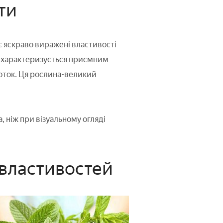
ти
 яскраво виражені властивості
ж характеризується приємним
ноток. Ця рослина-великий
, ніж при візуальному огляді
і властивостей