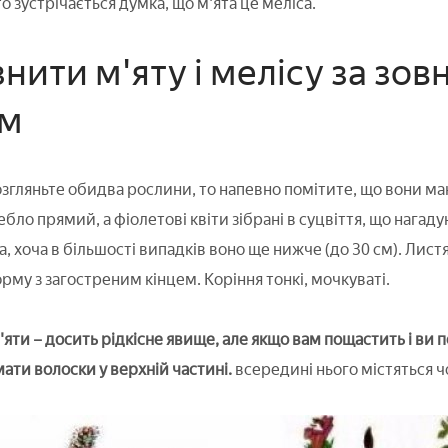
о зустрічається думка, що м'ята це меліса.
знити м'яту і мелісу за зов
ом
згляньте обидва рослини, то напевно помітите, що вони маю
тебло прямий, а фіолетові квіти зібрані в суцвіття, що нага
 хоча в більшості випадків воно ще нижче (до 30 см). Лист
рму з загостреним кінцем. Коріння тонкі, мочкуваті.
ти – досить рідкісне явище, але якщо вам пощастить і ви поб
ати волоски у верхній частині.
всередині нього містяться 