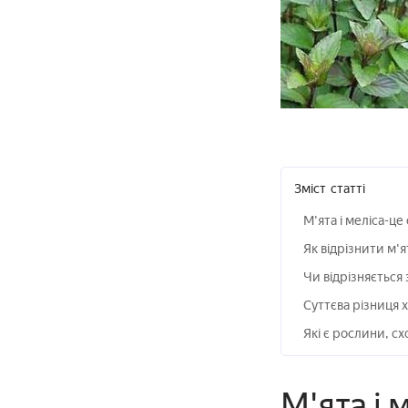
Зміст
статті
М'ята і меліса-це 
Як відрізнити м'я
Чи відрізняється 
Суттєва різниця х
Які є рослини, сх
М'ята і 