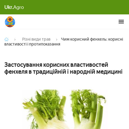
Чим корисний фенхель: корисні властивості і
Ukr.
Agro
протипоказання
Різні види трав
Чим корисний фенхель: корисні
властивості і протипоказання
Застосування корисних властивостей
фенхеля в традиційній і народній медицині