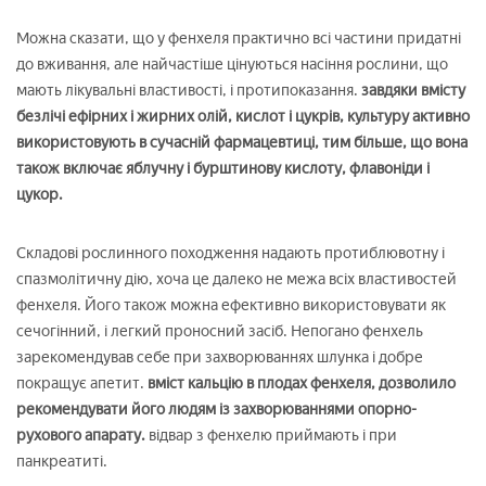
Можна сказати, що у фенхеля практично всі частини придатні
до вживання, але найчастіше цінуються насіння рослини, що
мають лікувальні властивості, і протипоказання.
завдяки вмісту
безлічі ефірних і жирних олій, кислот і цукрів, культуру активно
використовують в сучасній фармацевтиці, тим більше, що вона
також включає яблучну і бурштинову кислоту, флавоніди і
цукор.
Складові рослинного походження надають протиблювотну і
спазмолітичну дію, хоча це далеко не межа всіх властивостей
фенхеля. Його також можна ефективно використовувати як
сечогінний, і легкий проносний засіб. Непогано фенхель
зарекомендував себе при захворюваннях шлунка і добре
покращує апетит.
вміст кальцію в плодах фенхеля, дозволило
рекомендувати його людям із захворюваннями опорно-
рухового апарату.
відвар з фенхелю приймають і при
панкреатиті.