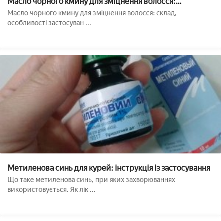
Масло чорного кмину для зміцнення волосся:
особливості застосування, корисні властивості, для
Масло чорного кмину для зміцнення волосся: склад,
зростання бороди, від сивини, фото
особливості застосуван ...
Метиленова синь для курей: інструкція із застосування
Що таке метиленова синь, при яких захворюваннях
використовується. Як лік ...