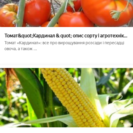
Томат&quot;Кардинал & quot; опис сорту і агротехніка
вирощування
Томат «Кардинал»: все про вирощування розсади і пересадці
овоча, а також ...