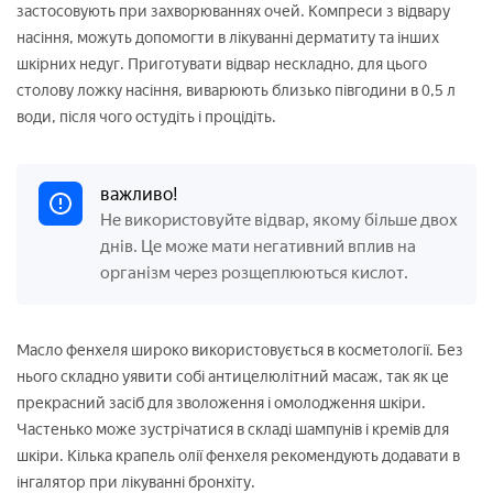
застосовують при захворюваннях очей. Компреси з відвару
насіння, можуть допомогти в лікуванні дерматиту та інших
шкірних недуг. Приготувати відвар нескладно, для цього
столову ложку насіння, виварюють близько півгодини в 0,5 л
води, після чого остудіть і процідіть.
важливо!
Не використовуйте відвар, якому більше двох
днів. Це може мати негативний вплив на
організм через розщеплюються кислот.
Масло фенхеля широко використовується в косметології. Без
нього складно уявити собі антицелюлітний масаж, так як це
прекрасний засіб для зволоження і омолодження шкіри.
Частенько може зустрічатися в складі шампунів і кремів для
шкіри. Кілька крапель олії фенхеля рекомендують додавати в
інгалятор при лікуванні бронхіту.