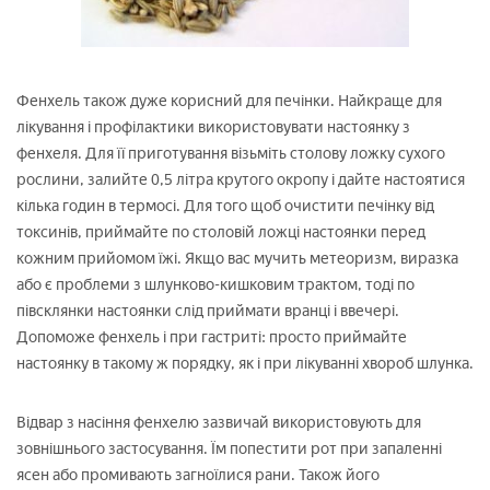
Фенхель також дуже корисний для печінки. Найкраще для
лікування і профілактики використовувати настоянку з
фенхеля. Для її приготування візьміть столову ложку сухого
рослини, залийте 0,5 літра крутого окропу і дайте настоятися
кілька годин в термосі. Для того щоб очистити печінку від
токсинів, приймайте по столовій ложці настоянки перед
кожним прийомом їжі. Якщо вас мучить метеоризм, виразка
або є проблеми з шлунково-кишковим трактом, тоді по
півсклянки настоянки слід приймати вранці і ввечері.
Допоможе фенхель і при гастриті: просто приймайте
настоянку в такому ж порядку, як і при лікуванні хвороб шлунка.
Відвар з насіння фенхелю зазвичай використовують для
зовнішнього застосування. Їм попестити рот при запаленні
ясен або промивають загноїлися рани. Також його