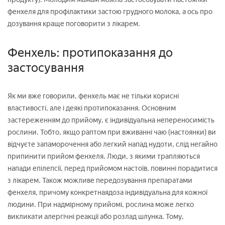
фенхеля для профілактики застою грудного молока, а ось про
дозування краще поговорити з лікарем.
Фенхель: протипоказання до
застосування
Як ми вже говорили, фенхель має не тільки корисні
властивості, але і деякі протипоказання. Основним
застереженням до прийому, є індивідуальна непереносимість
рослини. Тобто, якщо раптом при вживанні чаю (настоянки) ви
відчуєте запаморочення або легкий напад нудоти, слід негайно
припинити прийом фенхеля. Люди, з якими трапляються
напади епілепсії, перед прийомом настоїв, повинні порадитися
з лікарем. Також можливе передозування препаратами
фенхеля, причому конкретнаядоза індивідуальна для кожної
людини. При надмірному прийомі, рослина може легко
викликати алергічні реакції або розлад шлунка. Тому,