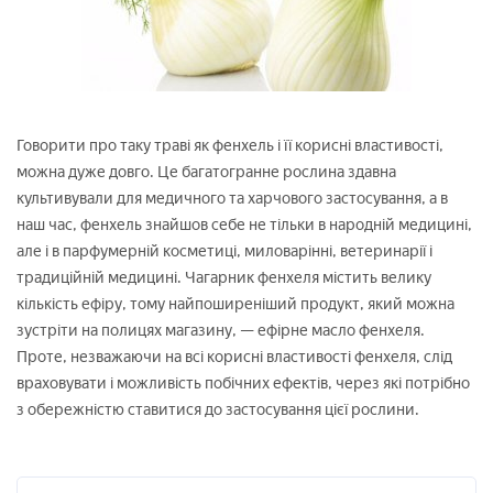
Говорити про таку траві як фенхель і її корисні властивості,
можна дуже довго. Це багатогранне рослина здавна
культивували для медичного та харчового застосування, а в
наш час, фенхель знайшов себе не тільки в народній медицині,
але і в парфумерній косметиці, миловарінні, ветеринарії і
традиційній медицині. Чагарник фенхеля містить велику
кількість ефіру, тому найпоширеніший продукт, який можна
зустріти на полицях магазину, — ефірне масло фенхеля.
Проте, незважаючи на всі корисні властивості фенхеля, слід
враховувати і можливість побічних ефектів, через які потрібно
з обережністю ставитися до застосування цієї рослини.