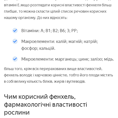
вітаміні Е.якщо розглядати корисні властивості фенхеля більш
глибше, то можна скласти цілий список речовин корисних
нашому організму. До них відносять:
Вітаміни: А; В1; В2; В6; З; РР;
Макроелементи: калій; магній; натрій;
фосфор; кальцій.
Мікроелементи: марганець; цинк; залізо; мідь.
більш того, крім всіх перерахованих вище властивостей,
фенхель володіє і харчовою цінністю, тобто його плоди містять
в собі велику кількість білків, жирів і вуглеводів.
Чим корисний фенхель,
фармакологічні властивості
рослини