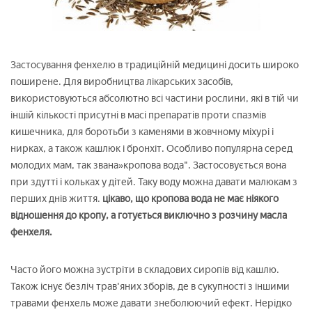
Застосування фенхелю в традиційній медицині досить широко
поширене. Для виробництва лікарських засобів,
використовуються абсолютно всі частини рослини, які в тій чи
іншій кількості присутні в масі препаратів проти спазмів
кишечника, для боротьби з каменями в жовчному міхурі і
нирках, а також кашлюк і бронхіт. Особливо популярна серед
молодих мам, так звана»кропова вода". Застосовується вона
при здутті і кольках у дітей. Таку воду можна давати малюкам з
перших днів життя.
цікаво, що кропова вода не має ніякого
відношення до кропу, а готується виключно з розчину масла
фенхеля.
Часто його можна зустріти в складових сиропів від кашлю.
Також існує безліч трав'яних зборів, де в сукупності з іншими
травами фенхель може давати знеболюючий ефект. Нерідко