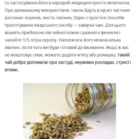
то застосування його в народній медицині просто величезна.
При домашньому використанні, також йдуть в хід всі частини
рослини: коріння, листя, насіння. Один з простих способів
приготування лікарського засобу — заварка чаю. Для цього
візьміть приблизно пів чайної ложки сушеного фенхеля і
залийте 1/5 літра окропу. Наполягати його можна кілька
хвилин, після чого він буде готовий до вживання. Якщо ж вас
не влаштовує смак, можете додати м'яту або ромашку.
такий
чай добре допомагає при застуді, нервових розладах, стресі і
втоми.