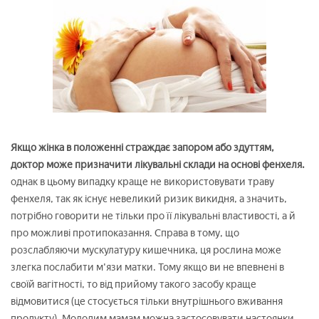
Якщо жінка в положенні страждає запором або здуттям,
доктор може призначити лікувальні склади на основі фенхеля.
однак в цьому випадку краще не використовувати траву
фенхеля, так як існує невеликий ризик викидня, а значить,
потрібно говорити не тільки про її лікувальні властивості, а й
про можливі протипоказання. Справа в тому, що
розслабляючи мускулатуру кишечника, ця рослина може
злегка послабити м'язи матки. Тому якщо ви не впевнені в
своїй вагітності, то від прийому такого засобу краще
відмовитися (це стосується тільки внутрішнього вживання
продукту). Молодим мамам можна застосовувати настоянки