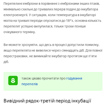
Перепелині ембріони в порівнянні з ембріонами інших птахів,
мінімально схильні до тривалих перерв подачі до інкубатора
електроенергії. У ситуаціях, коли температура в інкубаторі
могла на тривалі періоди опускатися до 18°з, основна кількість
перепелят успішно вилупилася, тільки трохи пізніше
очікуваного терміну.
Ви можете зрозуміти, що десь в процесі допустили помилку,
якщо перепелята не вивелися через сімнадцять діб. Для повної
перестраховки, не вимикайте інкубатор протягом ще п'яти
діб.
також цікаво прочитати про
годування
перепелів
Вивідний рядок-третій період інкубації