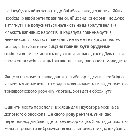
Не інкубують яйця занадто дрібні або ж занадто великі. Яйця
необхідно відбирати правильної, яйцевидної форми, не дуже
витягнуті. Не допускається наявність на шкаралупі велика
кількість вапняних наростів. Шкаралупа повинна бути з
невеликою кількістю пігментації, не дуже темного кольору.
розведе Інкубаційний
яйця не повинні бути брудними
,
оскільки вони починають псуватися, як наслідок відбувається
зараження сусідніх яєць і зниження вилуплюваності молодняка.
Якщо ж на момент закладання в інкубатор відсутня необхідна
кількість чистих яєць, то брудні можна очистити за допомогою
тривідсоткового розчину марганцівки і дати обсохнути.
Оцінити якість перепелиних яєць для інкубатора можна за
допомогою овоскопа. Це свого роду рентген, який дає
перепеловодам більш детальну інформацію. З його допомогою
можна провести вибракування яєць непридатних до інкубації.