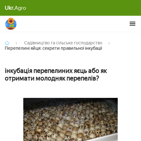
Ukr.
Agro
Перепелині яйця: секрети правильної інкубації
Садівництво та сільське господарство
Перепелині яйця: секрети правильної інкубації
інкубація перепелиних яєць або як
отримати молодняк перепелів?