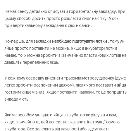
Немає сенсу детально описувати горизонтальну закладку, при
цьому способі досить просто розкласти яйця на сітку. А ось
при вертикальному закладанні є свої нюанси.
По-перше, для закладки
необхідно підготувати лотки
, тому як
яйце просто поставити не можна. Якщо в інкубаторі лотків
немає, то їх можна зробити зі звичайних пластикових лотків на
двадцять перепелиних яєць.
У кожному осередку виконати трьохміліметрову дірочку (дуже
легко зробити розпеченим цвяхом), після чого поставити яйця
гострим кінцем вниз, якщо поставити навпаки, то це погіршить
виводимість.
Яким способом укладати яйця в інкубатор вирішувати вам,
якщо, звичайно ж, цей аспект не вказано в інструкції самого
інкубатора. Все залежить від наявності або відсутності