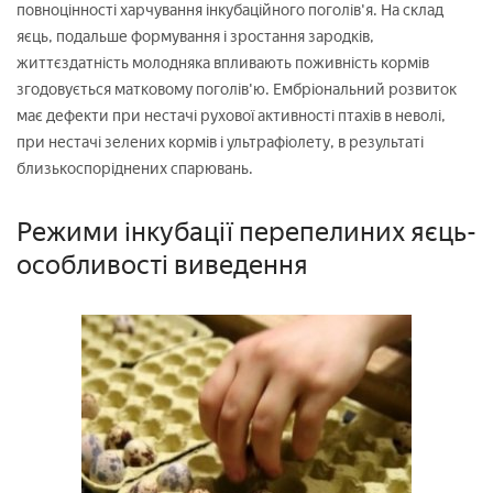
повноцінності харчування інкубаційного поголів'я. На склад
яєць, подальше формування і зростання зародків,
життєздатність молодняка впливають поживність кормів
згодовується матковому поголів'ю. Ембріональний розвиток
має дефекти при нестачі рухової активності птахів в неволі,
при нестачі зелених кормів і ультрафіолету, в результаті
близькоспоріднених спарювань.
Режими інкубації перепелиних яєць-
особливості виведення