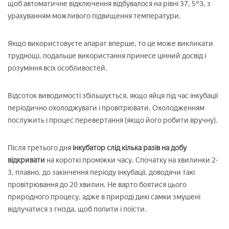
щоб автоматичне відключення відбувалося на рівні 37, 5°З, з
урахуванням можливого підвищення температури.
Якщо використовуєте апарат вперше, то це може викликати
труднощі, подальше використання принесе цінний досвід і
розуміння всіх особливостей.
Відсоток виводимості збільшується, якщо яйця під час інкубації
періодично охолоджувати і провітрювати. Охолодженням
послужить і процес перевертання (якщо його робити вручну).
Після третього дня
інкубатор слід кілька разів на добу
відкривати
на короткі проміжки часу. Спочатку на хвилинки 2-
3, плавно, до закінчення періоду інкубації, доводячи такі
провітрювання до 20 хвилин. Не варто боятися цього
природного процесу, адже в природі дикі самки змушені
відлучатися з гнізда, щоб попити і поїсти.