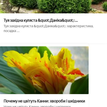
Туя західна куляста &quot;Даніка&quot;:
характеристика, посадка і догляд
Туя західна куляста &quot;Даніка&quot;: характеристика,
посадка ...
Почему не цвітуть Канни: хвороби і шкідники
Чому не цвітуть Канни: хвороби і шкідники