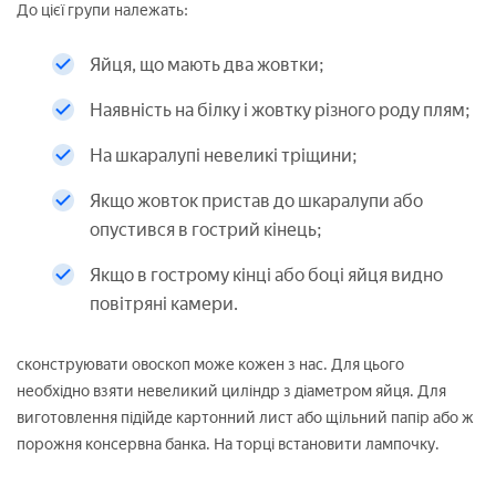
До цієї групи належать:
Яйця, що мають два жовтки;
Наявність на білку і жовтку різного роду плям;
На шкаралупі невеликі тріщини;
Якщо жовток пристав до шкаралупи або
опустився в гострий кінець;
Якщо в гострому кінці або боці яйця видно
повітряні камери.
сконструювати овоскоп може кожен з нас. Для цього
необхідно взяти невеликий циліндр з діаметром яйця. Для
виготовлення підійде картонний лист або щільний папір або ж
порожня консервна банка. На торці встановити лампочку.