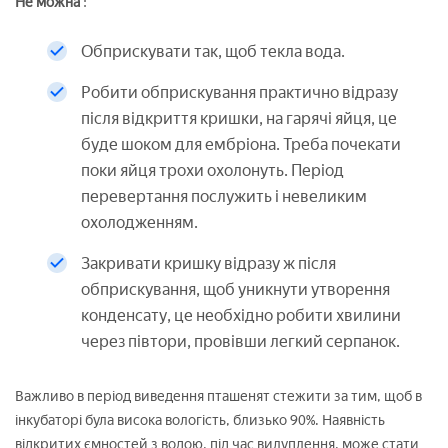
Не можна
:
Обприскувати так, щоб текла вода.
Робити обприскування практично відразу
після відкриття кришки, на гарячі яйця, це
буде шоком для ембріона. Треба почекати
поки яйця трохи охолонуть. Період
перевертання послужить і невеликим
охолодженням.
Закривати кришку відразу ж після
обприскування, щоб уникнути утворення
конденсату, це необхідно робити хвилини
через півтори, провівши легкий серпанок.
Важливо в період виведення пташенят стежити за тим, щоб в
інкубаторі була висока вологість, близько 90%. Наявність
відкритих ємностей з водою, під час вилуплення, може стати