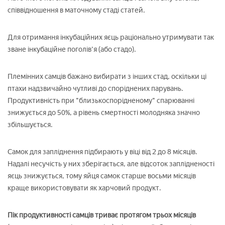
співвідношення в маточному стаді статей.
Для отримання інкубаційних яєць раціонально утримувати так
зване інкубаційне поголів'я (або стадо).
Племінних самців бажано вибирати з інших стад, оскільки ці
птахи надзвичайно чутливі до споріднених парувань.
Продуктивність при "близькоспорідненому" спарюванні
знижується до 50%, а рівень смертності молодняка значно
збільшується.
Самок для запліднення підбирають у віці від 2 до 8 місяців.
Надалі несучість у них зберігається, але відсоток заплідненості
яєць знижується, тому яйця самок старше восьми місяців
краще використовувати як харчовий продукт.
Пік продуктивності самців триває протягом трьох місяців