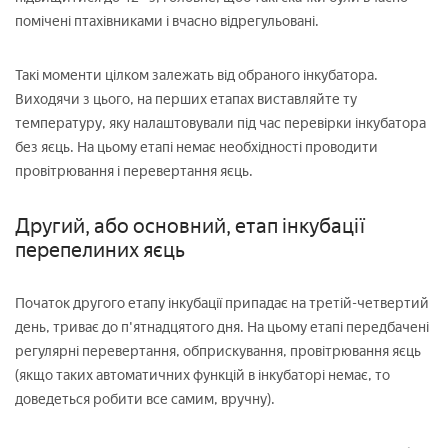
помічені птахівниками і вчасно відрегульовані.
Такі моменти цілком залежать від обраного інкубатора.
Виходячи з цього, на перших етапах виставляйте ту
температуру, яку налаштовували під час перевірки інкубатора
без яєць. На цьому етапі немає необхідності проводити
провітрювання і перевертання яєць.
Другий, або основний, етап інкубації
перепелиних яєць
Початок другого етапу інкубації припадає на третій-четвертий
день, триває до п'ятнадцятого дня. На цьому етапі передбачені
регулярні перевертання, обприскування, провітрювання яєць
(якщо таких автоматичних функцій в інкубаторі немає, то
доведеться робити все самим, вручну).