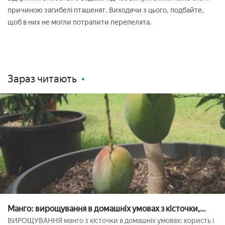
причиною загибелі пташенят. Виходячи з цього, подбайте,
щоб в них не могли потрапити перепелята.
Зараз читають
Манго: вирощування в домашніх умовах з кісточки,
посадка і щеплення плодоносних бруньок
ВИРОЩУВАННЯ манго з кісточки в домашніх умовах: користь і