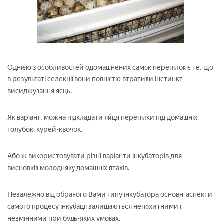
Однією з особливостей одомашнених самок перепілок є те, що
в результаті селекції вони повністю втратили інстинкт
висиджування яєць.
Як варіант, можна підкладати яйця перепілки під домашніх
голубок, курей-квочок.
Або ж використовувати різні варіанти інкубаторів для
висновків молодняку домашніх птахів.
Незалежно від обраного Вами типу інкубатора основні аспекти
самого процесу інкубації залишаються непохитними і
незмінними при будь-яких умовах.