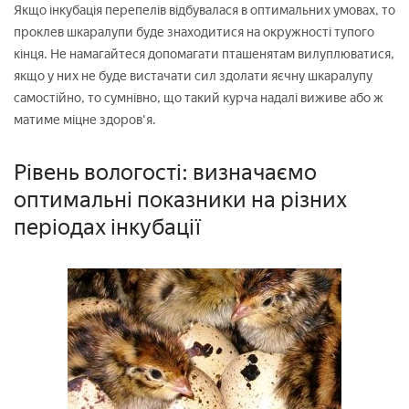
Якщо інкубація перепелів відбувалася в оптимальних умовах, то
проклев шкаралупи буде знаходитися на окружності тупого
кінця. Не намагайтеся допомагати пташенятам вилуплюватися,
якщо у них не буде вистачати сил здолати яєчну шкаралупу
самостійно, то сумнівно, що такий курча надалі виживе або ж
матиме міцне здоров'я.
Рівень вологості: визначаємо
оптимальні показники на різних
періодах інкубації