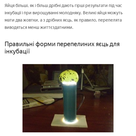
Яйця більші, як і більш дрібні дають гірші результати під час
інкубації і при вирощуванні молодняку. Великі яйця можуть
мати два жовтки, а з дрібних яєць, як правило, перепелята
виводяться менш життєздатними.
Правильні форми перепелиних яєць для
інкубації