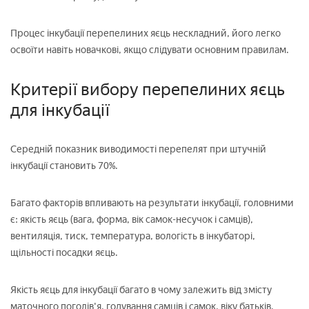
Процес інкубації перепелиних яєць нескладний, його легко
освоїти навіть новачкові, якщо слідувати основним правилам.
Критерії вибору перепелиних яєць
для інкубації
Середній показник виводимості перепелят при штучній
інкубації становить 70%.
Багато факторів впливають на результати інкубації, головними
є: якість яєць (вага, форма, вік самок-несучок і самців),
вентиляція, тиск, температура, вологість в інкубаторі,
щільності посадки яєць.
Якість яєць для інкубації багато в чому залежить від змісту
маточного поголів'я, годування самців і самок, віку батьків,