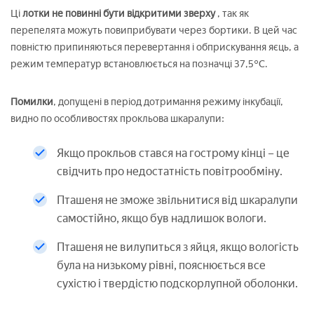
Ці
лотки не повинні бути відкритими зверху
, так як
перепелята можуть повиприбувати через бортики. В цей час
повністю припиняються перевертання і обприскування яєць, а
режим температур встановлюється на позначці 37,5°С.
Помилки
, допущені в період дотримання режиму інкубації,
видно по особливостях прокльова шкаралупи:
Якщо прокльов стався на гострому кінці – це
свідчить про недостатність повітрообміну.
Пташеня не зможе звільнитися від шкаралупи
самостійно, якщо був надлишок вологи.
Пташеня не вилупиться з яйця, якщо вологість
була на низькому рівні, пояснюється все
сухістю і твердістю подскорлупной оболонки.