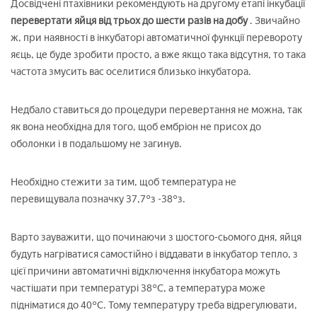
Досвідчені птахівники рекомендують на другому етапі інкубації
перевертати яйця від трьох до шести разів на добу
. Звичайно
ж, при наявності в інкубаторі автоматичної функції перевороту
яєць, це буде зробити просто, а вже якщо така відсутня, то така
частота змусить вас оселитися близько інкубатора.
Недбало ставиться до процедури перевертання не можна, так
як вона необхідна для того, щоб ембріон не присох до
оболонки і в подальшому не загинув.
Необхідно стежити за тим, щоб температура не
перевищувала позначку 37,7°з -38°з.
Варто зауважити, що починаючи з шостого-сьомого дня, яйця
будуть нагріватися самостійно і віддавати в інкубатор тепло, з
цієї причини автоматичні відключення інкубатора можуть
частішати при температурі 38°С, а температура може
підніматися до 40°С. Тому температуру треба відрегулювати,