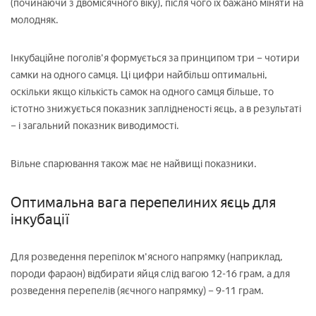
(починаючи з двомісячного віку), після чого їх бажано міняти на
молодняк.
Інкубаційне поголів'я формується за принципом три – чотири
самки на одного самця. Ці цифри найбільш оптимальні,
оскільки якщо кількість самок на одного самця більше, то
істотно знижується показник заплідненості яєць, а в результаті
– і загальний показник виводимості.
Вільне спарювання також має не найвищі показники.
Оптимальна вага перепелиних яєць для
інкубації
Для розведення перепілок м'ясного напрямку (наприклад,
породи фараон) відбирати яйця слід вагою 12-16 грам, а для
розведення перепелів (яєчного напрямку) – 9-11 грам.