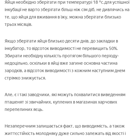
Яйця необхідно зберігати при температурі 18 °с.для успішної
інкубації не варто зберігати більш ніж сім діб, не дивлячись на
те, що яйця для вживання в їжу, можна зберігати близько
трьох місяців.
Якщо зберігати яйця близько десяти днів, до закладки в
інкубатор, то відсоток виводимості не перевищить 50%.
Збирати необхідну кількість протягом більшого періоду-
недоцільно, оскільки в яйці вже загине основна частина
зародків, а відсоток виводимості з кожним наступним днем
стрімко знижується.
Але, є і такі заводчики, які можуть похвалитися виведенням
пташенят зі звичайних, куплених в магазинах харчових
перепелиних яєць.
Незаперечним залишається факт, що виводимість, а також
життєстійкість молодняку дуже сильно залежать від якості і