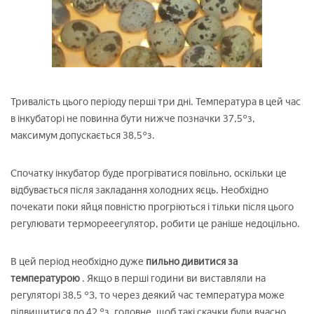
Тривалість цього періоду перші три дні. Температура в цей час
в інкубаторі не повинна бути нижче позначки 37,5°з,
максимум допускається 38,5°з.
Спочатку інкубатор буде прогріватися повільно, оскільки це
відбувається після закладання холодних яєць. Необхідно
почекати поки яйця повністю прогріються і тільки після цього
регулювати терморееегулятор, робити це раніше недоцільно.
В цей період необхідно дуже
пильно дивитися за
температурою
. Якщо в перші години ви виставляли на
регуляторі 38,5 °З, то через деякий час температура може
підвищитися до 42 °з, головне, щоб такі скачки були вчасно