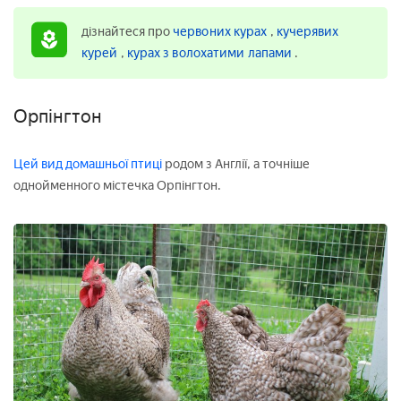
дізнайтеся про
червоних курах
,
кучерявих
курей
,
курах з волохатими лапами
.
Орпінгтон
Цей вид домашньої птиці
родом з Англії, а точніше
однойменного містечка Орпінгтон.