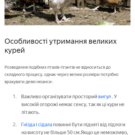
Особливості утримання великих
курей
Розведення подібних птахів-гігантів не відноситься до
складного процесу, однак через великі розміри потрібно
врахувати деякі нюанси:
Важливо організувати просторий
вигул
. У
високій огорожі немає сенсу, так як ці кури не
літають.
Гнізда
і
сідала
повинні бути підняті від підлоги
на висоту не більше 50 см.Якщо це неможливо,