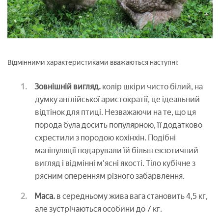
Відмінними характеристиками вважаються наступні:
Зовнішній вигляд.
колір шкіри чисто білий, на
думку англійської аристократії, це ідеальний
відтінок для птиці. Незважаючи на те, що ця
порода була досить популярною, її додатково
схрестили з породою кохінхін. Подібні
маніпуляції подарували їй більш екзотичний
вигляд і відмінні м'ясні якості. Тіло кубічне з
рясним оперенням різного забарвлення.
Маса.
в середньому жива вага становить 4,5 кг,
але зустрічаються особини до 7 кг.