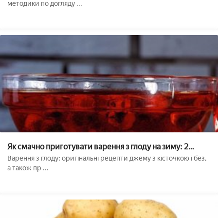
методики по догляду ...
Як смачно приготувати варення з глоду на зиму: 2
простих оригінальних рецепта (з кісточками і без)
Варення з глоду: оригінальні рецепти джему з кісточкою і без,
а також пр ...