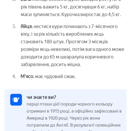
рік півень важить 5 кг, досягнувши 6 кг, набір
маси зупиняється. Курочка виростає до 4,5 кг.
Яйця.
нестися кури починають з 7-місячного
віку, і за рік кількість вироблених яєць
становить 180 штук. Протягом 3 місяців
розміри яєць невеликі, потім вага одного може
доходити до 65 м шкаралупа коричневого
забарвлення, досить міцна.
М'ясо.
має чудовий смак.
чи знаєте ви?
перші птахи цієї породи чорного кольору
отримані в 1915 році, а офіційно зафіксовані в
Америці в 1920 році. Через рік вони
потрапили до Англії. В результаті селекційних