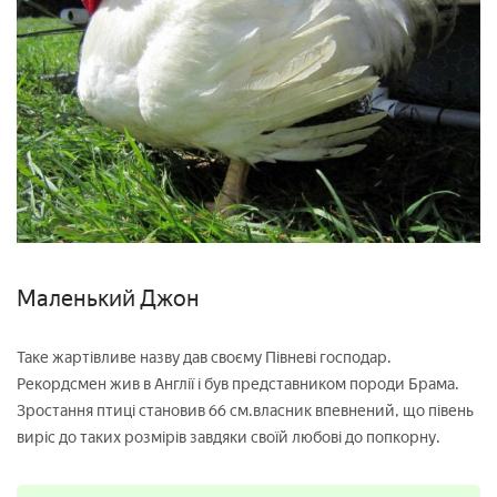
Маленький Джон
Таке жартівливе назву дав своєму Півневі господар.
Рекордсмен жив в Англії і був представником породи Брама.
Зростання птиці становив 66 см.власник впевнений, що півень
виріс до таких розмірів завдяки своїй любові до попкорну.