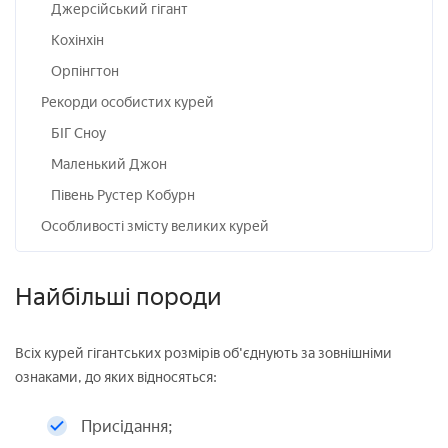
Джерсійський гігант
Кохінхін
Орпінгтон
Рекорди особистих курей
БІГ Сноу
Маленький Джон
Півень Рустер Кобурн
Особливості змісту великих курей
Найбільші породи
Всіх курей гігантських розмірів об'єднують за зовнішніми
ознаками, до яких відносяться:
Присідання;