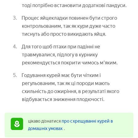
тоді потрібно встановити додаткові пандуси.
Процес яйцекладки повинен бути строго
контрольованим, так як кури дуже часто
тиснуть або просто викидають яйця.
Для того щоб птахи при падінні не
травмувалися, підлогу в курнику
рекомендується покрити чимось м'яким.
Годування курей має бути чітким і
регульованим, так як ці породи мають
схильність до ожиріння, в результаті якого
відбувається зниження плодючості.
цікаво дізнатися
про схрещуванні курей в
домашніх умовах
.