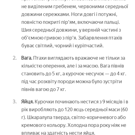
не виділеним гребенем, червоними середньої
довжини сережками. Ноги довгі і потужні,
повністю покриті пір'ям, включаючи пальці.
Шия середньої довжини, у верхній частині з
об'ємною гривою з пір'я. Забарвлення птахів
буває світлий, чорний і куріпчастий.
Вага.
Птахи виглядають вражаюче не тільки за
кількістю оперення, але і за масою. Вага півнів
становить до 5 кг, а курочок-несучок — до 4 кг.
під час розквіту породи можна було зустріти
півнів вагою до 7 кг.
Яйця.
Курочки починають нестися з 9 місяців і в
рік виробляють до 120 яєць середньої маси (60
г). Шкаралупа тверда, світло-коричневого або
кремового кольору. Холодна пора року ніяк не
впливає на здатність нести яйця.