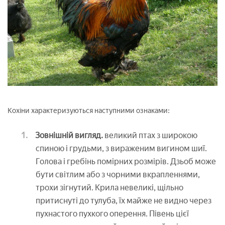
Кохіни характеризуються наступними ознаками:
Зовнішній вигляд.
великий птах з широкою
спиною і грудьми, з вираженим вигином шиї.
Голова і гребінь помірних розмірів. Дзьоб може
бути світлим або з чорними вкрапленнями,
трохи зігнутий. Крила невеликі, щільно
притиснуті до тулуба, їх майже не видно через
пухнастого пухкого оперення. Півень цієї