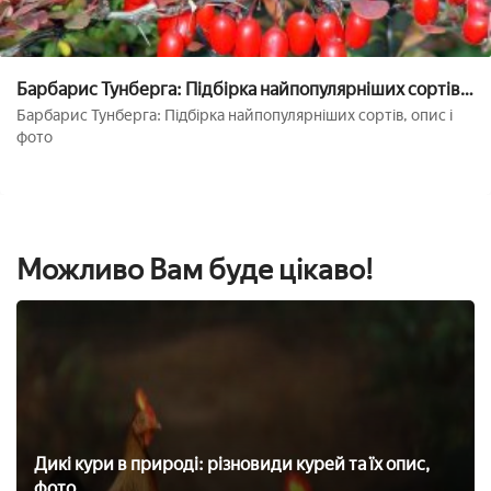
Барбарис Тунберга: Підбірка найпопулярніших сортів,
опис і фото
Барбарис Тунберга: Підбірка найпопулярніших сортів, опис і
фото
Можливо Вам буде цікаво!
Дикі кури в природі: різновиди курей та їх опис,
фото