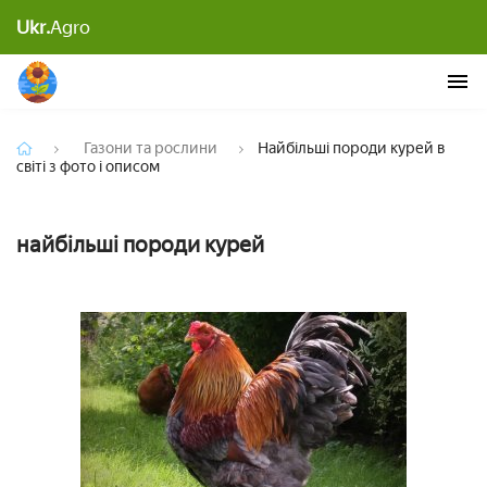
Ukr.
Agro
Найбільші породи курей в світі з фото і описом
Газони та рослини
Найбільші породи курей в
світі з фото і описом
найбільші породи курей