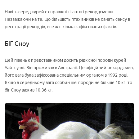
Навіть серед курей є справжні гіганти і рекордсмени.
Незважаючи на те, що більшість птахівників не бачать сенсу в
реєстрації рекордів, все ж є кілька зафіксованих фактів.
БІГ Сноу
Цей півень є представником досить рідкісної породи курей
Уайтсуллі. Він проживав в Австралії. Це офіційний рекордсмен,
його вага була зафіксована спеціальним органом в 1992 році.
Якщо в середньому вага особин цієї породи не більше 10 кг, то
біг Сноу важив 10,36 кг.