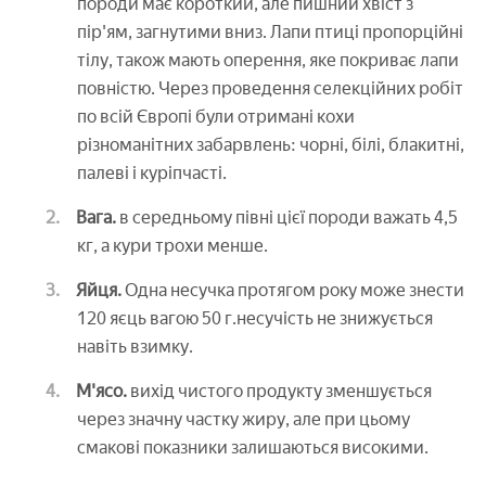
породи має короткий, але пишний хвіст з
пір'ям, загнутими вниз. Лапи птиці пропорційні
тілу, також мають оперення, яке покриває лапи
повністю. Через проведення селекційних робіт
по всій Європі були отримані кохи
різноманітних забарвлень: чорні, білі, блакитні,
палеві і куріпчасті.
Вага.
в середньому півні цієї породи важать 4,5
кг, а кури трохи менше.
Яйця.
Одна несучка протягом року може знести
120 яєць вагою 50 г.несучість не знижується
навіть взимку.
М'ясо.
вихід чистого продукту зменшується
через значну частку жиру, але при цьому
смакові показники залишаються високими.