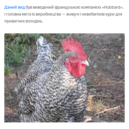
Даний вид
був виведений французькою компанією «Hubbard»,
і головна мета їх виробництва — живучі і невибагливі кури для
приватних володінь.