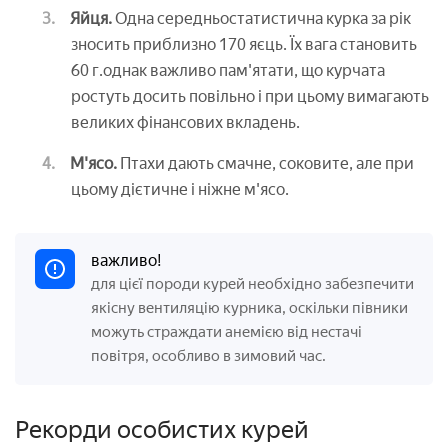
Яйця.
Одна середньостатистична курка за рік
зносить приблизно 170 яєць. Їх вага становить
60 г.однак важливо пам'ятати, що курчата
ростуть досить повільно і при цьому вимагають
великих фінансових вкладень.
М'ясо.
Птахи дають смачне, соковите, але при
цьому дієтичне і ніжне м'ясо.
важливо!
для цієї породи курей необхідно забезпечити
якісну вентиляцію курника, оскільки півники
можуть страждати анемією від нестачі
повітря, особливо в зимовий час.
Рекорди особистих курей