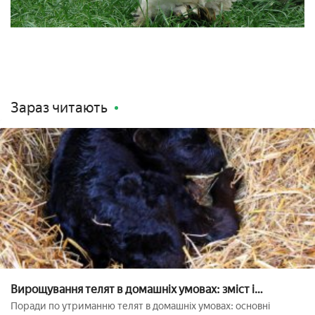
Зараз читають
Вирощування телят в домашніх умовах: зміст і
годування
Поради по утриманню телят в домашніх умовах: основні