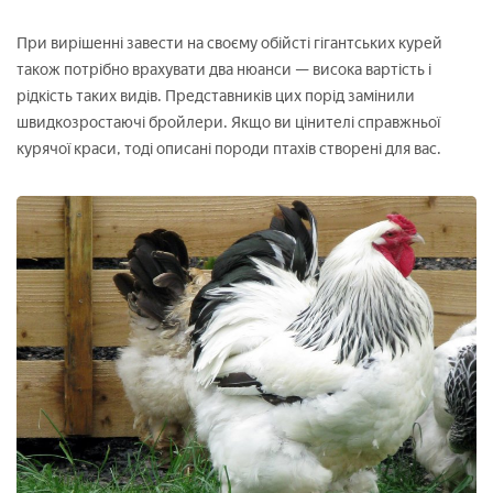
При вирішенні завести на своєму обійсті гігантських курей
також потрібно врахувати два нюанси — висока вартість і
рідкість таких видів. Представників цих порід замінили
швидкозростаючі бройлери. Якщо ви цінителі справжньої
курячої краси, тоді описані породи птахів створені для вас.