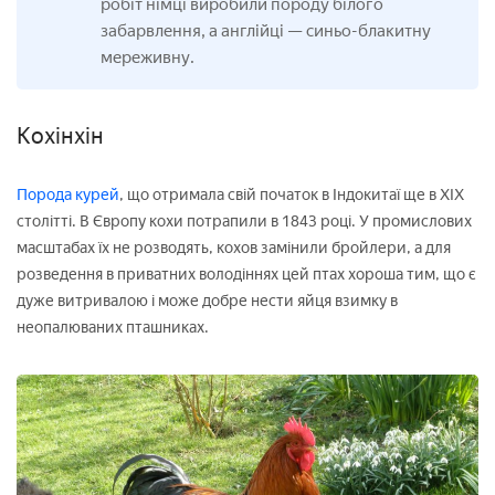
робіт німці виробили породу білого
забарвлення, а англійці — синьо-блакитну
мереживну.
Кохінхін
Порода курей
, що отримала свій початок в Індокитаї ще в XIX
столітті. В Європу кохи потрапили в 1843 році. У промислових
масштабах їх не розводять, кохов замінили бройлери, а для
розведення в приватних володіннях цей птах хороша тим, що є
дуже витривалою і може добре нести яйця взимку в
неопалюваних пташниках.