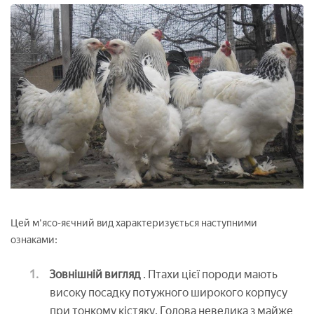
Цей м'ясо-яєчний вид характеризується наступними
ознаками:
Зовнішній вигляд
. Птахи цієї породи мають
високу посадку потужного широкого корпусу
при тонкому кістяку. Голова невелика з майже