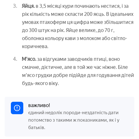
Яйця.
в 3,5 місяці кури починають нестися, і за
рік кількість може скласти 200 яєць. В ідеальних
умовах птахоферм ця цифра може збільшитися
до 300 штук на рік. Яйце велике, до 70 г,
оболонка кольору кави з молоком або світло-
коричнева.
М'ясо.
за відгуками заводчиків птиці, воно
смачне, дієтичне, але в той же час ніжне. Біле
м'ясо грудки добре підійде для годування дітей
будь-якого віку.
важливо!
єдиний недолік породи-нездатність дати
потомство з такими ж показниками, як і у
батьків.