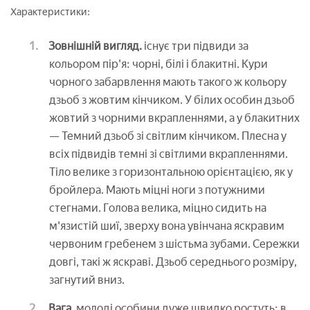
Характеристики:
Зовнішній вигляд.
існує три підвиди за
кольором пір'я: чорні, білі і блакитні. Кури
чорного забарвлення мають такого ж кольору
дзьоб з жовтим кінчиком. У білих особин дзьоб
жовтий з чорними вкрапленнями, а у блакитних
— Темний дзьоб зі світлим кінчиком. Плесна у
всіх підвидів темні зі світлими вкрапленнями.
Тіло велике з горизонтальною орієнтацією, як у
бройлера. Мають міцні ноги з потужними
стегнами. Голова велика, міцно сидить на
м'язистій шиї, зверху вона увінчана яскравим
червоним гребенем з шістьма зубами. Сережки
довгі, такі ж яскраві. Дзьоб середнього розміру,
загнутий вниз.
Вага.
молоді особини дуже швидко ростуть: в