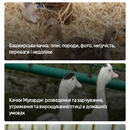
Башкирська качка: опис породи, фото, несучість,
переваги і недоліки
Качки Муларди: розведення та харчування,
утримання та вирощування птиці в домашніх
умовах