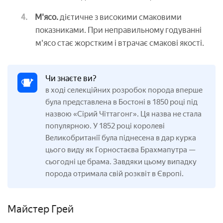
М'ясо.
дієтичне з високими смаковими
показниками. При неправильному годуванні
м'ясо стає жорстким і втрачає смакові якості.
Чи знаєте ви?
в ході селекційних розробок порода вперше
була представлена в Бостоні в 1850 році під
назвою «Сірий Чіттагонг». Ця назва не стала
популярною. У 1852 році королеві
Великобританії була піднесена в дар курка
цього виду як Горностаєва Брахмапутра —
сьогодні це брама. Завдяки цьому випадку
порода отримала свій розквіт в Європі.
Майстер Грей