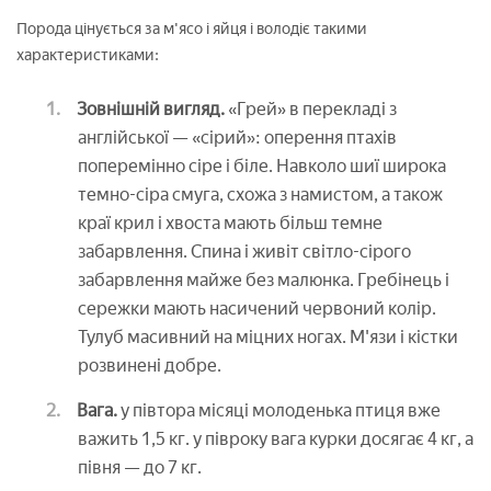
Порода цінується за м'ясо і яйця і володіє такими
характеристиками:
Зовнішній вигляд.
«Грей» в перекладі з
англійської — «сірий»: оперення птахів
поперемінно сіре і біле. Навколо шиї широка
темно-сіра смуга, схожа з намистом, а також
краї крил і хвоста мають більш темне
забарвлення. Спина і живіт світло-сірого
забарвлення майже без малюнка. Гребінець і
сережки мають насичений червоний колір.
Тулуб масивний на міцних ногах. М'язи і кістки
розвинені добре.
Вага.
у півтора місяці молоденька птиця вже
важить 1,5 кг. у півроку вага курки досягає 4 кг, а
півня — до 7 кг.