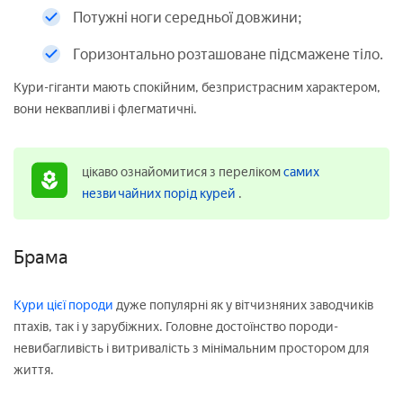
Потужні ноги середньої довжини;
Горизонтально розташоване підсмажене тіло.
Кури-гіганти мають спокійним, безпристрасним характером,
вони неквапливі і флегматичні.
цікаво ознайомитися з переліком
самих
незвичайних порід курей
.
Брама
Кури цієї породи
дуже популярні як у вітчизняних заводчиків
птахів, так і у зарубіжних. Головне достоїнство породи-
невибагливість і витривалість з мінімальним простором для
життя.