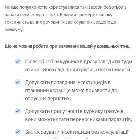
Раніше популярністю користувалися такі засоби боротьби з
паразитами як дуст і сірка. В даний час через високу
токсичність даних речовин їх застосування зведено до
мінімуму.
Що не можна робити при виявленні вошей у домашньої птиці:
Після обробки курника відразу заводити туди
птицю. Його слід провітрити, а потім вимити;
Допускати попадання інсектицидів в
пташиний корм. Це може призвести до
отруєння пернатих;
Допускати присутності в курнику гризунів,
вони можуть стати переносниками паразитів;
Застосовувати інсектициди без консультації