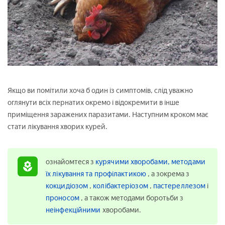
Якщо ви помітили хоча б один із симптомів, слід уважно
оглянути всіх пернатих окремо і відокремити в інше
приміщення заражених паразитами. Наступним кроком має
стати лікування хворих курей.
ознайомтеся з
курячими хворобами, методами
їх лікування та профілактикою
, а зокрема з
кокцидіозом
,
колібактеріозом
,
пастереллезом
і
проносом
, а також методами боротьби з
неінфекційними
хворобами.