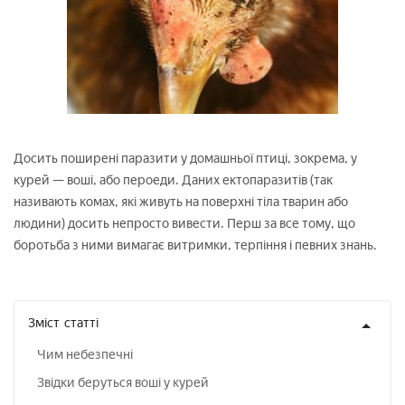
Досить поширені паразити у домашньої птиці, зокрема, у
курей — воші, або пероеди. Даних ектопаразитів (так
називають комах, які живуть на поверхні тіла тварин або
людини) досить непросто вивести. Перш за все тому, що
боротьба з ними вимагає витримки, терпіння і певних знань.
Зміст
статті
Чим небезпечні
Звідки беруться воші у курей