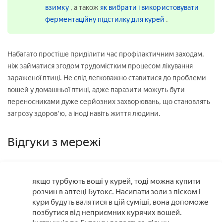
взимку
, а також
як вибрати і використовувати
ферментаційну підстилку для курей
.
Набагато простіше приділити час профілактичним заходам,
ніж займатися згодом трудомістким процесом лікування
зараженої птиці. Не слід легковажно ставитися до проблеми
вошей у домашньої птиці, адже паразити можуть бути
переносниками дуже серйозних захворювань, що становлять
загрозу здоров'ю, а іноді навіть життя людини.
Відгуки з мережі
якщо турбують воші у курей, тоді можна купити
розчин в аптеці Бутокс. Насипати золи з піском і
кури будуть валятися в цій суміші, вона допоможе
позбутися від неприємних курячих вошей.