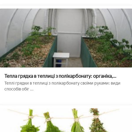
Тепла грядка в теплиці з полікарбонату: органіка,
електричний і звичайний Підігрів
Теплі грядки в теплиці з полікарбонату своїми руками: види
способів обіг ...