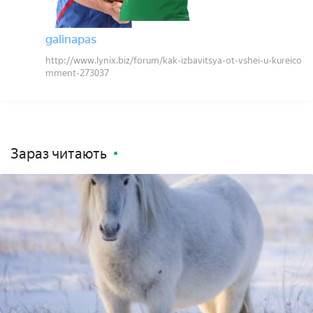
galinapas
http://www.lynix.biz/forum/kak-izbavitsya-ot-vshei-u-kureico
mment-273037
Зараз читають