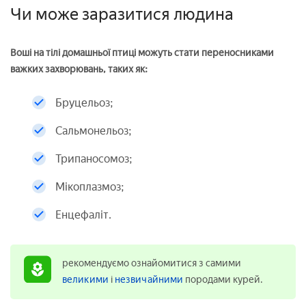
Чи може заразитися людина
Воші на тілі домашньої птиці можуть стати переносниками
важких захворювань, таких як:
Бруцельоз;
Сальмонельоз;
Трипаносомоз;
Мікоплазмоз;
Енцефаліт.
рекомендуємо ознайомитися з самими
великими
і
незвичайними
породами курей.