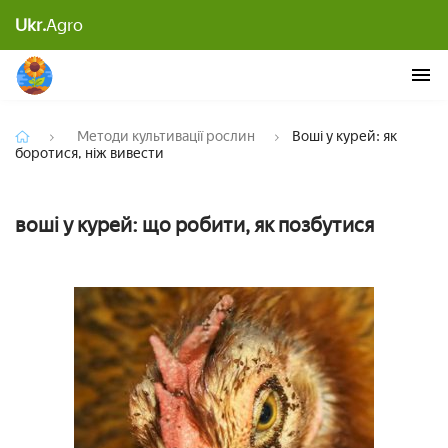
Ukr.
Agro
Воші у курей: як боротися, ніж вивести
Методи культивації рослин
Воші у курей: як
боротися, ніж вивести
воші у курей: що робити, як позбутися