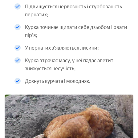
Підвищується нервозність і стурбованість
пернатих;
Курка починає щипати себе дзьобом і рвати
пір'я;
У пернатих з'являються лисини;
Курка втрачає масу, у неї падає апетит,
знижується несучість;
Дохнуть курчата і молодняк.