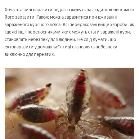
Хоча пташині паразити недовго живуть на людині, вони в змозі
його заразити. Також можна заразитися при вживанні
зараженого курячого м'яса. Всі перераховані вище хвороби, як
і деякі інші, переносниками яких можуть стати заражені кури,
становлять небезпеку для людини. Не слід думати, що
ектопаразити у домашньої птиці становлять небезпеку
виключно для пернатих.