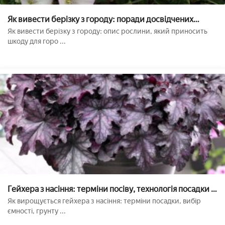
Як вивести берізку з городу: поради досвідчених
агрономів
Як вивести берізку з городу: опис рослини, який приносить
шкоду для горо ...
Гейхера з насіння: терміни посіву, технологія посадки і
догляд
Як вирощується гейхера з насіння: терміни посадки, вибір
ємності, грунту ...