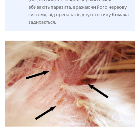
вбивають паразита, вражаючи його нервову
систему, від препаратів другого типу Комаха
задихається.