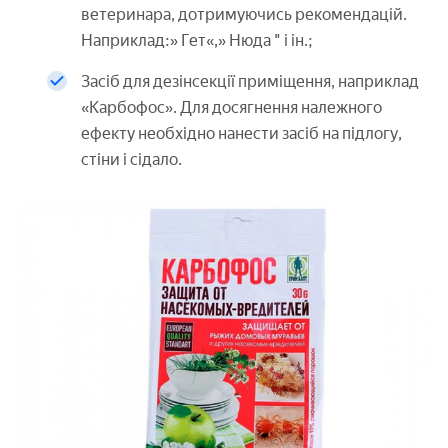
ветеринара, дотримуючись рекомендацій.
Наприклад:» Гет«,» Нюда " і ін.;
Засіб для дезінсекції приміщення, наприклад
«Карбофос». Для досягнення належного
ефекту необхідно нанести засіб на підлогу,
стіни і сідало.