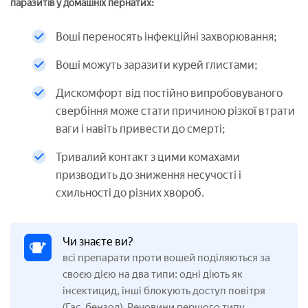
паразитів у домашніх пернатих:
Воші переносять інфекційні захворювання;
Воші можуть заразити курей глистами;
Дискомфорт від постійно випробовуваного
свербіння може стати причиною різкої втрати
ваги і навіть привести до смерті;
Тривалий контакт з цими комахами
призводить до зниження несучості і
схильності до різних хвороб.
Чи знаєте ви?
всі препарати проти вошей поділяються за
своєю дією на два типи: одні діють як
інсектицид, інші блокують доступ повітря
(Гас, бензол). Речовини першого типу