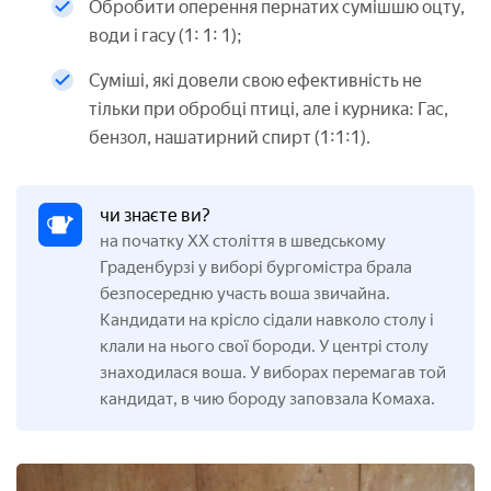
Обробити оперення пернатих сумішшю оцту,
води і гасу (1: 1: 1);
Суміші, які довели свою ефективність не
тільки при обробці птиці, але і курника: Гас,
бензол, нашатирний спирт (1:1:1).
чи знаєте ви?
на початку ХХ століття в шведському
Граденбурзі у виборі бургомістра брала
безпосередню участь воша звичайна.
Кандидати на крісло сідали навколо столу і
клали на нього свої бороди. У центрі столу
знаходилася воша. У виборах перемагав той
кандидат, в чию бороду заповзала Комаха.