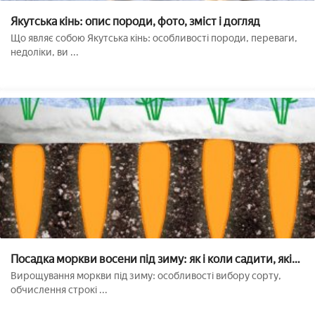
Якутська кінь: опис породи, фото, зміст і догляд
Що являє собою Якутська кінь: особливості породи, переваги,
недоліки, ви ...
Посадка моркви восени під зиму: як і коли садити, які
сорти краще вибрати
Вирощування моркви під зиму: особливості вибору сорту,
обчислення строкі ...