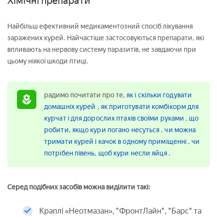
Хімічні препарати
Найбільш ефективний медикаментозний спосіб лікування
заражених курей. Найчастіше застосовуються препарати, які
впливають на нервову систему паразитів, не завдаючи при
цьому ніякої шкоди птиці.
радимо почитати про те,
як і скільки годувати
домашніх курей
,
як приготувати комбікорм для
курчат і для дорослих птахів своїми руками
,
що
робити, якщо кури погано несуться
,
чи можна
тримати курей і качок в одному приміщенні
,
чи
потрібен півень, щоб кури несли яйця
.
Серед подібних засобів можна виділити такі:
Краплі «Неотмазан», "ФронтЛайн", "Барс" та