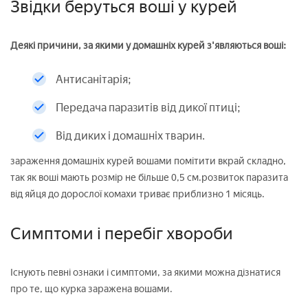
Звідки беруться воші у курей
Деякі причини, за якими у домашніх курей з'являються воші:
Антисанітарія;
Передача паразитів від дикої птиці;
Від диких і домашніх тварин.
зараження домашніх курей вошами помітити вкрай складно,
так як воші мають розмір не більше 0,5 см.розвиток паразита
від яйця до дорослої комахи триває приблизно 1 місяць.
Симптоми і перебіг хвороби
Існують певні ознаки і симптоми, за якими можна дізнатися
про те, що курка заражена вошами.