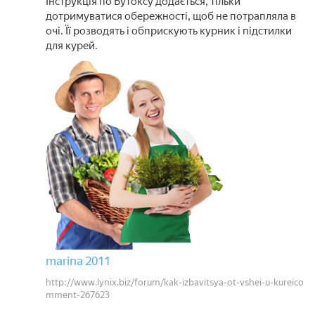
Інструкція по Бутоксу додається, тільки
дотримуватися обережності, щоб не потрапляла в
очі. Її розводять і обприскують курник і підстилки
для курей.
marina 2011
http://www.lynix.biz/forum/kak-izbavitsya-ot-vshei-u-kureico
mment-267623