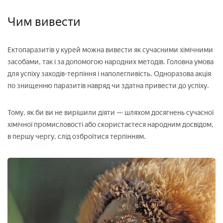
Чим вивести
Ектопаразитів у курей можна вивести як сучасними хімічними
засобами, так і за допомогою народних методів. Головна умова
для успіху заходів-терпіння і наполегливість. Одноразова акція
по знищенню паразитів навряд чи здатна привести до успіху.
Тому, як би ви не вирішили діяти — шляхом досягнень сучасної
хімічної промисловості або скористаєтеся народним досвідом,
в першу чергу, слід озброїтися терпінням.