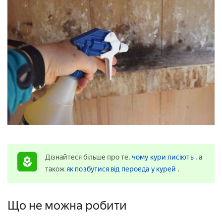
Дізнайтеся більше про те,
чому кури лисіють
, а
також
як позбутися від пероеда у курей
.
Що не можна робити