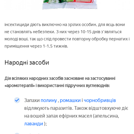
інсектициди діють виключно на зрілих особин, для яєць вони
не становлять небезпеки. З них через 10-15 днів з'являться
молоді воші, так що слід провести повторну обробку пернатих і
приміщення через 1-1,5 тижнів.
Народні засоби
Дія всіляких народних засобів засноване на застосуванні
«аромотерапії» і використанні підручних вуглеводнів:
Запахи
полину
,
ромашки
і
чорнобривців
відлякують паразитів. Також відштовхуюче діє
на вошей запах ефірних масел (апельсина,
лаванди
);