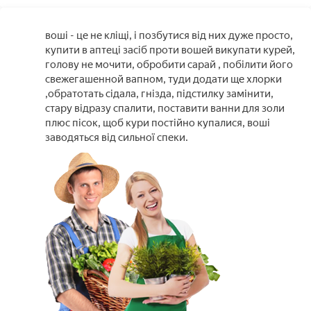
воші - це не кліщі, і позбутися від них дуже просто,
купити в аптеці засіб проти вошей викупати курей,
голову не мочити, обробити сарай , побілити його
свежегашенной вапном, туди додати ще хлорки
,обратотать сідала, гнізда, підстилку замінити,
стару відразу спалити, поставити ванни для золи
плюс пісок, щоб кури постійно купалися, воші
заводяться від сильної спеки.