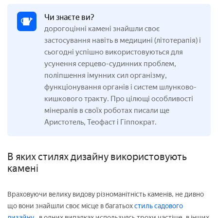
Чи знаєте ви?
дорогоцінні камені знайшли своє
застосування навіть в медицині (літотерапія) і
сьогодні успішно використовуються для
усунення серцево-судинних проблем,
поліпшення імунних сил організму,
функціонування органів і систем шлунково-
кишкового тракту. Про цілющі особливості
мінералів в своїх роботах писали ще
Аристотель, Теофаст і Гіппократ.
В яких стилях дизайну використовують
камені
Враховуючи велику видову різноманітність каменів, не дивно
що вони знайшли своє місце в багатьох
стиль садового
дизайну
, в одних випадках используясь трохи частіше, в інших