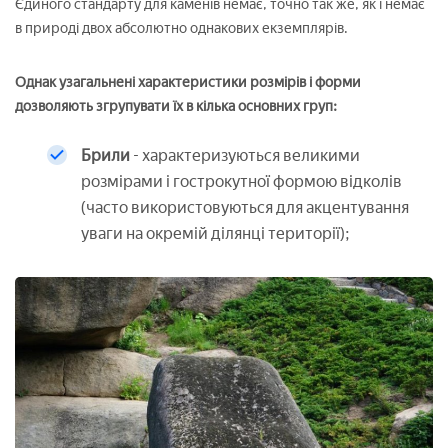
Єдиного стандарту для каменів немає, точно так же, як і немає
в природі двох абсолютно однакових екземплярів.
Однак узагальнені характеристики розмірів і форми
дозволяють згрупувати їх в кілька основних груп:
Брили
- характеризуються великими
розмірами і гострокутної формою відколів
(часто використовуються для акцентування
уваги на окремій ділянці території);