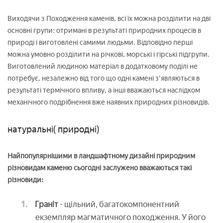
Виходячи з Походження каменів, всі їх можна розділити на дві
основні групи: отримані в результаті природних процесів в
природі і виготовлені самими людьми. Відповідно перші
можна умовно розділити на річкові, морські і гірські підгрупи.
Виготовлений людиною матеріал в додатковому поділі не
потребує, незалежно від того що одні камені з'являються в
результаті термічного впливу, а інші вважаються наслідком
механічного подрібнення вже наявних природних різновидів.
натуральні( природні)
Найпопулярнішими в ландшафтному дизайні природним
різновидам каменю сьогодні заслужено вважаються такі
різновиди:
Граніт
- щільний, багатокомпонентний
екземпляр магматичного походження. У його