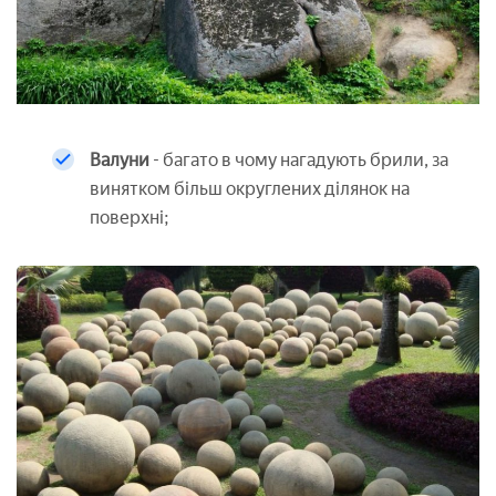
Валуни
- багато в чому нагадують брили, за
винятком більш округлених ділянок на
поверхні;