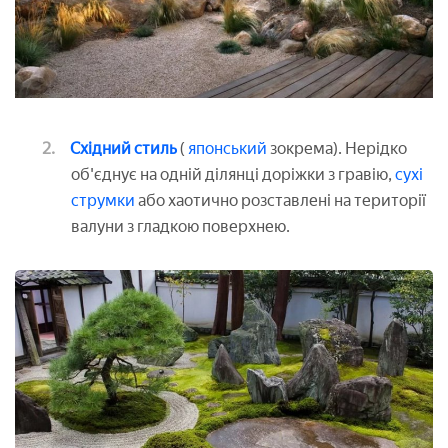
Східний стиль
(
японський
зокрема). Нерідко
об'єднує на одній ділянці доріжки з гравію,
сухі
струмки
або хаотично розставлені на території
валуни з гладкою поверхнею.