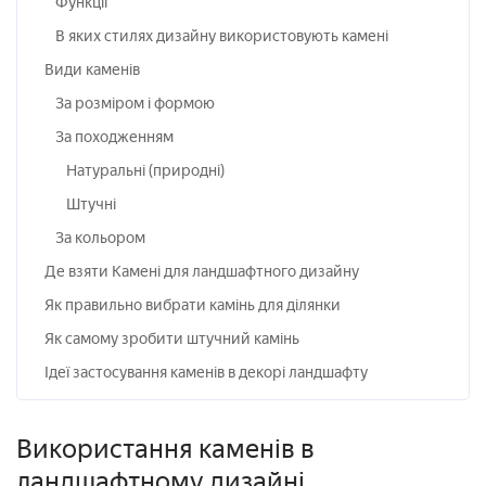
Функції
В яких стилях дизайну використовують камені
Види каменів
За розміром і формою
За походженням
Натуральні (природні)
Штучні
За кольором
Де взяти Камені для ландшафтного дизайну
Як правильно вибрати камінь для ділянки
Як самому зробити штучний камінь
Ідеї застосування каменів в декорі ландшафту
Використання каменів в
ландшафтному дизайні