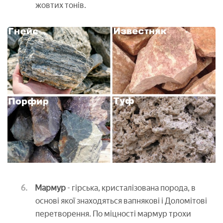
жовтих тонів.
Мармур
- гірська, кристалізована порода, в
основі якої знаходяться вапнякові і Доломітові
перетворення. По міцності мармур трохи