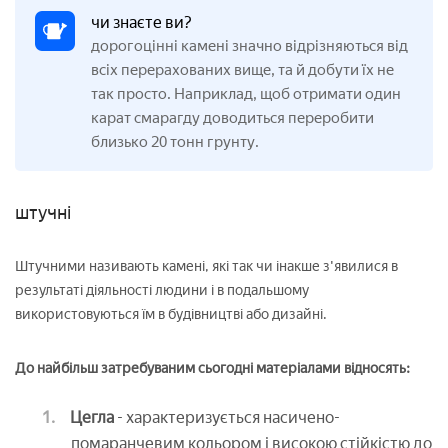
чи знаєте ви?
дорогоцінні камені значно відрізняються від
всіх перерахованих вище, та й добути їх не
так просто. Наприклад, щоб отримати один
карат смарагду доводиться переробити
близько 20 тонн грунту.
штучні
Штучними називають камені, які так чи інакше з'явилися в
результаті діяльності людини і в подальшому
використовуються їм в будівництві або дизайні.
До найбільш затребуваним сьогодні матеріалами відносять:
Цегла
- характеризується насичено-
помаранчевим кольором і високою стійкістю до