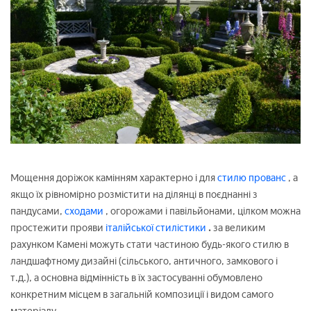
Мощення доріжок камінням характерно і для
стилю прованс
, а
якщо їх рівномірно розмістити на ділянці в поєднанні з
пандусами,
сходами
, огорожами і павільйонами, цілком можна
простежити прояви
італійської стилістики
.
за великим
рахунком Камені можуть стати частиною будь-якого стилю в
ландшафтному дизайні (сільського, античного, замкового і
т.д.), а основна відмінність в їх застосуванні обумовлено
конкретним місцем в загальній композиції і видом самого