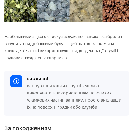
Найбільшими з цього списку заслужено вважаються брили і
валуни, а найдрібнішими будуть щебінь, галька і кам'яна
крихта, які часто і використовуються для декорації клумб і
групових насаджень чагарників.
важливо!
вапнування кислих грунтів можна
виконувати з використанням невеликих
уламкових частин вапняку, просто виклавши
їх на поверхні грядки або клумби.
За походженням