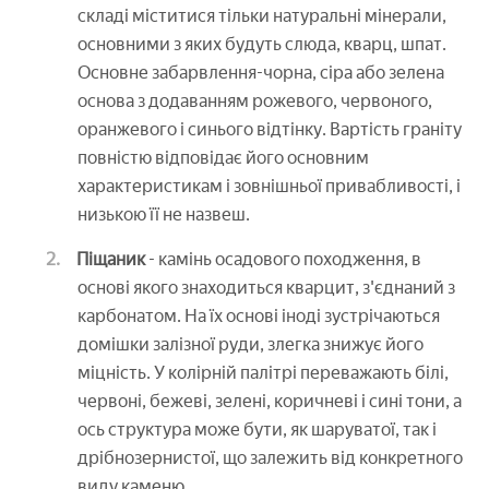
складі міститися тільки натуральні мінерали,
основними з яких будуть слюда, кварц, шпат.
Основне забарвлення-чорна, сіра або зелена
основа з додаванням рожевого, червоного,
оранжевого і синього відтінку. Вартість граніту
повністю відповідає його основним
характеристикам і зовнішньої привабливості, і
низькою її не назвеш.
Піщаник
- камінь осадового походження, в
основі якого знаходиться кварцит, з'єднаний з
карбонатом. На їх основі іноді зустрічаються
домішки залізної руди, злегка знижує його
міцність. У колірній палітрі переважають білі,
червоні, бежеві, зелені, коричневі і сині тони, а
ось структура може бути, як шаруватої, так і
дрібнозернистої, що залежить від конкретного
виду каменю.