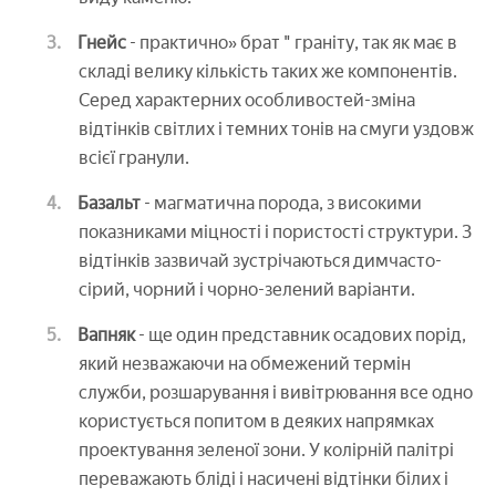
Гнейс
- практично» брат " граніту, так як має в
складі велику кількість таких же компонентів.
Серед характерних особливостей-зміна
відтінків світлих і темних тонів на смуги уздовж
всієї гранули.
Базальт
- магматична порода, з високими
показниками міцності і пористості структури. З
відтінків зазвичай зустрічаються димчасто-
сірий, чорний і чорно-зелений варіанти.
Вапняк
- ще один представник осадових порід,
який незважаючи на обмежений термін
служби, розшарування і вивітрювання все одно
користується попитом в деяких напрямках
проектування зеленої зони. У колірній палітрі
переважають бліді і насичені відтінки білих і