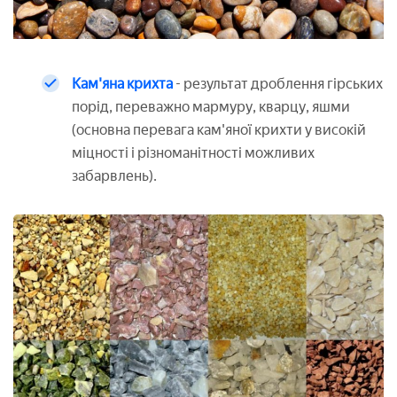
Кам'яна крихта
- результат дроблення гірських
порід, переважно мармуру, кварцу, яшми
(основна перевага кам'яної крихти у високій
міцності і різноманітності можливих
забарвлень).