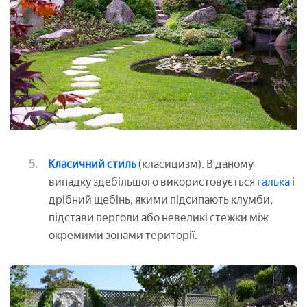
Класичний стиль
(класицизм). В даному
випадку здебільшого використовується
галька
і
дрібний щебінь, якими підсипають клумби,
підстави перголи або невеликі стежки між
окремими зонами території.