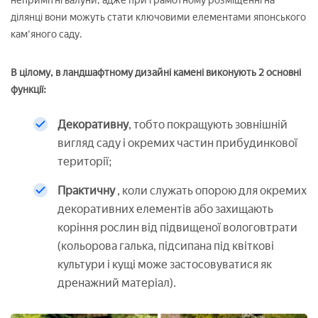
непримітні валуни, адже при грамотному розміщенні на
ділянці вони можуть стати ключовими елементами японського
кам'яного саду.
В цілому, в ландшафтному дизайні камені виконують 2 основні
функції:
Декоративну
, тобто покращують зовнішній
вигляд саду і окремих частин прибудинкової
території;
Практичну
, коли служать опорою для окремих
декоративних елементів або захищають
коріння рослин від підвищеної вологовтрати
(кольорова галька, підсипана під квіткові
культури і кущі може застосовуватися як
дренажний матеріал).