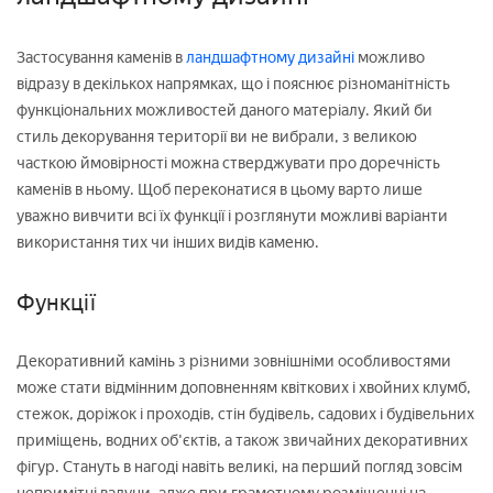
Застосування каменів в
ландшафтному дизайні
можливо
відразу в декількох напрямках, що і пояснює різноманітність
функціональних можливостей даного матеріалу. Який би
стиль декорування території ви не вибрали, з великою
часткою ймовірності можна стверджувати про доречність
каменів в ньому. Щоб переконатися в цьому варто лише
уважно вивчити всі їх функції і розглянути можливі варіанти
використання тих чи інших видів каменю.
Функції
Декоративний камінь з різними зовнішніми особливостями
може стати відмінним доповненням квіткових і хвойних клумб,
стежок, доріжок і проходів, стін будівель, садових і будівельних
приміщень, водних об'єктів, а також звичайних декоративних
фігур. Стануть в нагоді навіть великі, на перший погляд зовсім