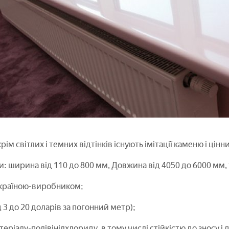
рім світлих і темних відтінків існують імітації каменю і цінн
: ширина від 110 до 800 мм, Довжина від 4050 до 6000 мм, 
 країною-виробником;
д 3 до 20 доларів за погонний метр);
теріалу-полівінілхлориду, в тому числі стійкістю до зносу і 