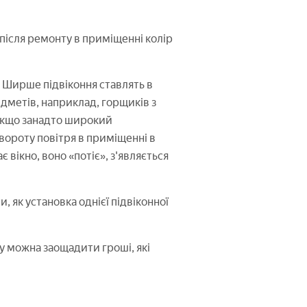
після ремонту в приміщенні колір
. Ширше підвіконня ставлять в
едметів, наприклад, горщиків з
 якщо занадто широкий
овороту повітря в приміщенні в
 вікно, воно «потіє», з'являється
 як установка однієї підвіконної
у можна заощадити гроші, які