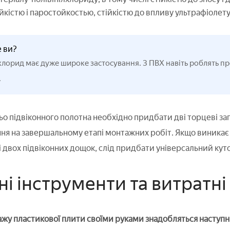
йкістю і паростойкостью, стійкістю до впливу ультрафіолету,
е ви?
хлорид має дуже широке застосування. З ПВХ навіть роблять п
.
о підвіконного полотна необхідно придбати дві торцеві заг
коння на завершальному етапі монтажних робіт. Якщо виникає
і двох підвіконних дощок, слід придбати універсальний кут
ні інструменти та витратні
ажу пластикової плити своїми руками знадобляться наступні