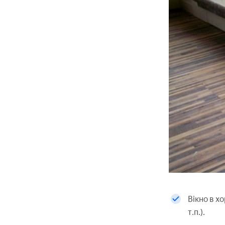
Вікно в х
т.п.).