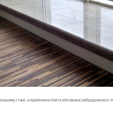
орошому стані, а підвіконна плита зіпсована (забруднилася, п