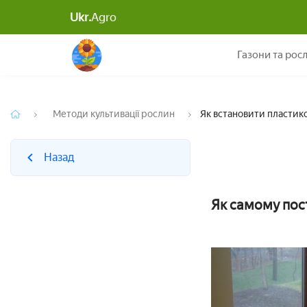
Ukr.
Agro
Назад
Як встановити пластикове
Газони та рос
Методи культивації рослин
Як встановити пластико
Назад
Як самому пос