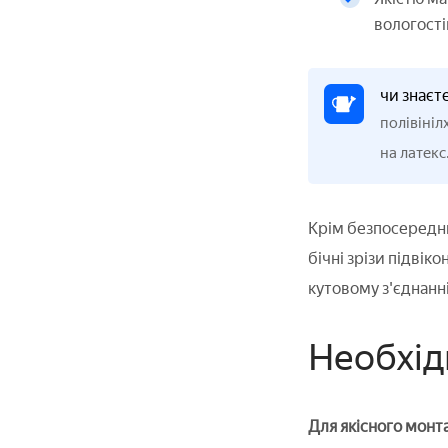
вологості
чи знаєт
полівініл
на латекс
Крім безпосереднь
бічні зрізи підві
кутовому з'єднанн
Необхід
Для якісного монт