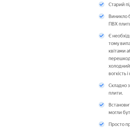
Старий пі
Виникло б
ПВХ плити
Є необхід
тому випа
квітами а
перешкодж
холодний 
вогкість і
Складно з
плити.
Встановит
могли бут
Просто п