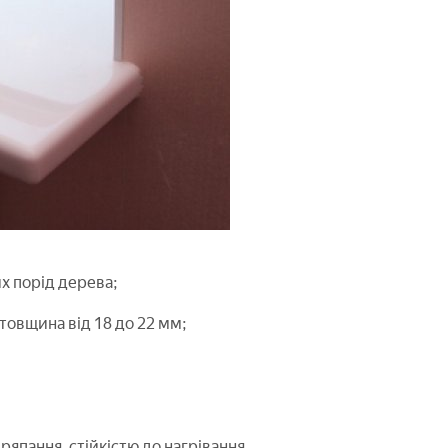
их порід дерева;
товщина від 18 до 22 мм;
дряпання, стійкістю до нагрівання,