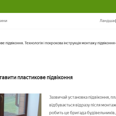
 підвіконня. Технологія і покрокова інструкція монтажу підвіконня 
лини
Ландшаф
ве підвіконня. Технологія і покрокова інструкція монтажу підвіконн
тавити пластикове підвіконня
Зазвичай установка підвіконня, пл
відбувається відразу після монтажу
робить це бригада будівельників, 