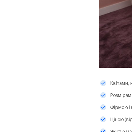
Квітами, к
Розмірами
Фірмою і
Ціною (ві
Якістю ма