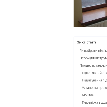
Зміст
статті
Як вибрати підві
Необхідні інстру
Процес встановл
Підготовчий ет
Підрізування пі
Установка прок
Монтаж
Перевірка відх