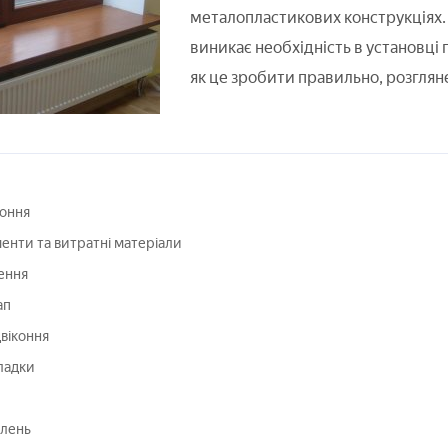
металопластикових конструкціях.
виникає необхідність в установці 
як це зробити правильно, розгляне
коння
менти та витратні матеріали
ення
ап
двіконня
ладки
илень