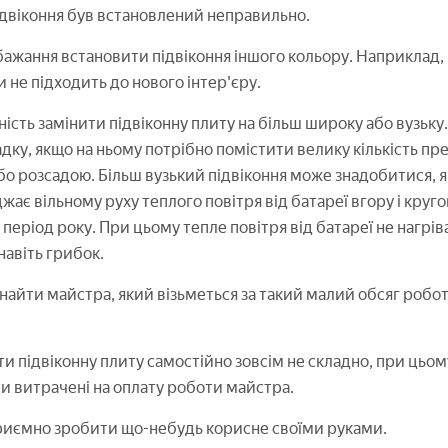
двіконня був встановлений неправильно.
ажання встановити підвіконня іншого кольору. Наприклад, 
 не підходить до нового інтер'єру.
ність замінити підвіконну плиту на більш широку або вузьку
дку, якщо на ньому потрібно помістити велику кількість пр
бо розсадою. Більш вузький підвіконня може знадобитися,
ає вільному руху теплого повітря від батареї вгору і круг
період року. При цьому тепле повітря від батареї не нагріває
 навіть грибок.
найти майстра, який візьметься за такий малий обсяг роботи,
и підвіконну плиту самостійно зовсім не складно, при цьом
и витрачені на оплату роботи майстра.
риємно зробити що-небудь корисне своїми руками.