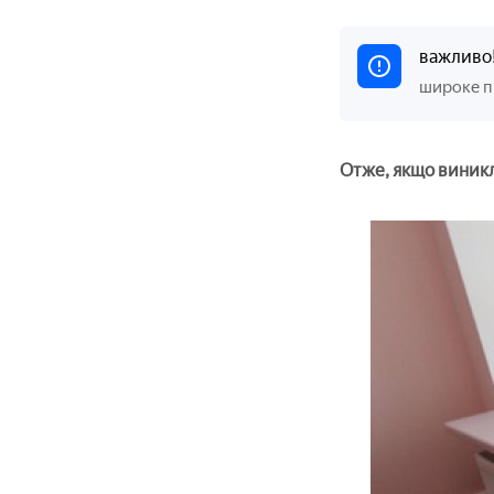
важливо
широке пі
Отже, якщо виникла