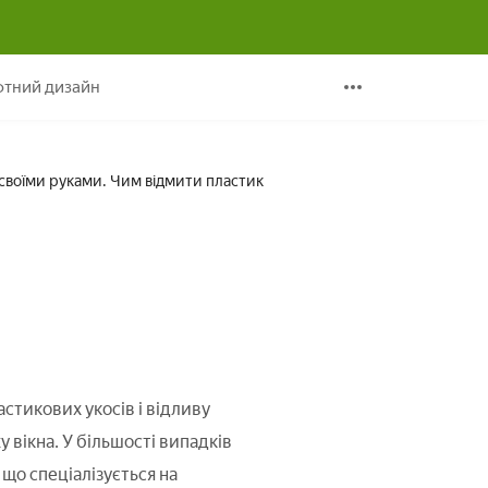
своїми руками. Чим відмити пластик
тний дизайн
я своїми руками. Чим відмити пластик
астикових укосів і відливу
 вікна. У більшості випадків
що спеціалізується на