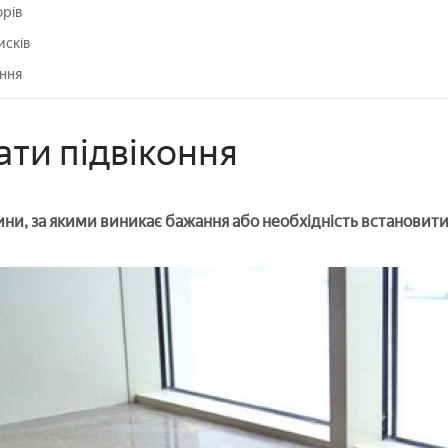
орів
исків
ння
ати підвіконня
чини, за якими виникає бажання або необхідність встановит