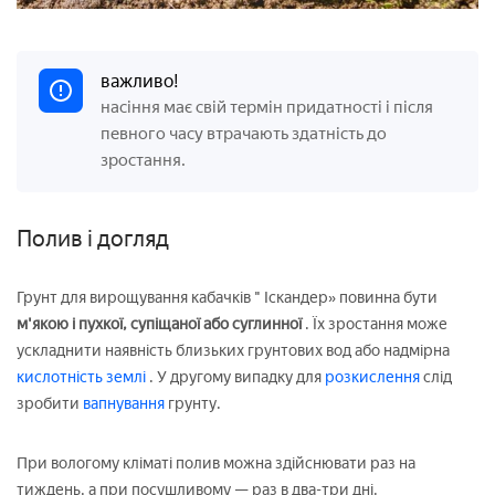
важливо!
насіння має свій термін придатності і після
певного часу втрачають здатність до
зростання.
Полив і догляд
Грунт для вирощування кабачків " Іскандер» повинна бути
м'якою і пухкої, супіщаної або суглинної
. Їх зростання може
ускладнити наявність близьких грунтових вод або надмірна
кислотність землі
. У другому випадку для
розкислення
слід
зробити
вапнування
грунту.
При вологому кліматі полив можна здійснювати раз на
тиждень, а при посушливому — раз в два-три дні.