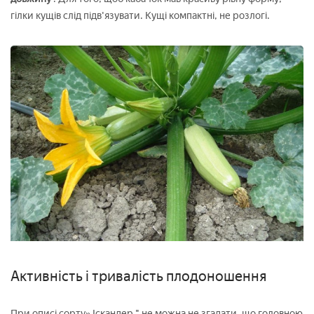
гілки кущів слід підв'язувати. Кущі компактні, не розлогі.
Активність і тривалість плодоношення
При описі сорту» Іскандер " не можна не згадати, що головною