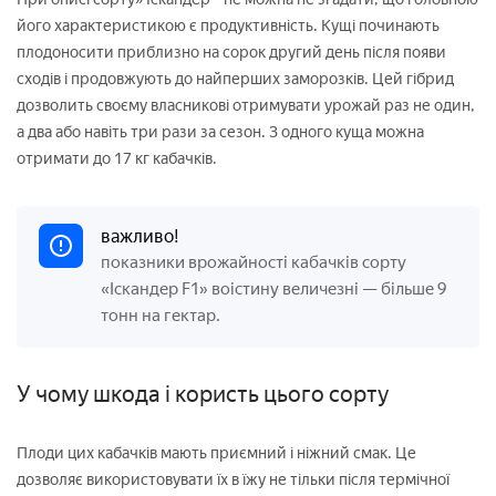
його характеристикою є продуктивність. Кущі починають
плодоносити приблизно на сорок другий день після появи
сходів і продовжують до найперших заморозків. Цей гібрид
дозволить своєму власникові отримувати урожай раз не один,
а два або навіть три рази за сезон. З одного куща можна
отримати до 17 кг кабачків.
важливо!
показники врожайності кабачків сорту
«Іскандер F1» воістину величезні — більше 9
тонн на гектар.
У чому шкода і користь цього сорту
Плоди цих кабачків мають приємний і ніжний смак. Це
дозволяє використовувати їх в їжу не тільки після термічної