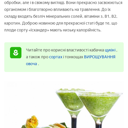
обробки, але і в свіжому вигляді. Вони прекрасно засвоюються
організмом і благотворно впливають на травлення. До їх
складу входять безліч мінеральних солей, вітаміни з, В1, В2,
каротин. Доброю новиною для прекрасної статі буде те, що
плоди сорту «Іскандер» мають низьку калорійність.
Читайте про корисні властивості кабачка
цукіні
,
а також про
сортах
і тонкощах
ВИРОЩУВАННЯ
овоча
.