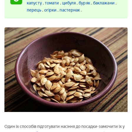
капусту
,
томати
,
цибуля
,
буряк
,
баклажани
,
перець
,
огірки
,
пастернак
.
Один їх способів підготувати насіння до посадки-замочити їх у