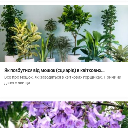
Як позбутися від мошок (сциарід) в квіткових
горщиках: причини появи і усунення шкідників
Все про мошок, які заводяться в квіткових горщиках. Причини
даного явища ...