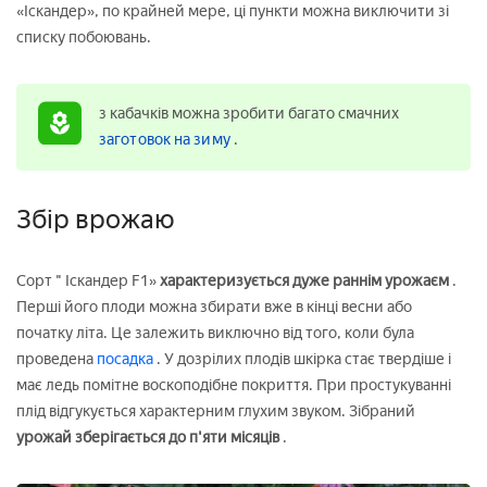
«Іскандер», по крайней мере, ці пункти можна виключити зі
списку побоювань.
з кабачків можна зробити багато смачних
заготовок
на зиму
.
Збір врожаю
Сорт " Іскандер F1»
характеризується дуже раннім урожаєм
.
Перші його плоди можна збирати вже в кінці весни або
початку літа. Це залежить виключно від того, коли була
проведена
посадка
. У дозрілих плодів шкірка стає твердіше і
має ледь помітне воскоподібне покриття. При простукуванні
плід відгукується характерним глухим звуком. Зібраний
урожай зберігається до п'яти місяців
.