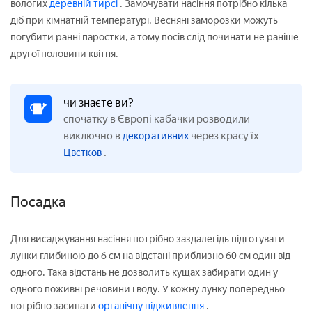
вологих
деревній тирсі
. Замочувати насіння потрібно кілька
діб при кімнатній температурі. Весняні заморозки можуть
погубити ранні паростки, а тому посів слід починати не раніше
другої половини квітня.
чи знаєте ви?
спочатку в Європі кабачки розводили
виключно в
через красу їх
декоративних
.
Цвєтков
Посадка
Для висаджування насіння потрібно заздалегідь підготувати
лунки глибиною до 6 см на відстані приблизно 60 см один від
одного. Така відстань не дозволить кущах забирати один у
одного поживні речовини і воду. У кожну лунку попередньо
потрібно засипати
органічну
підживлення
.