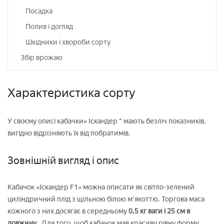
Посадка
Полив і догляд
Шкідники і хвороби сорту
Збір врожаю
Характеристика сорту
У своєму описі кабачки» Іскандер " мають безліч показників,
вигідно відрізняють їх від побратимів.
Зовнішній вигляд і опис
Кабачок «Іскандер F1» можна описати як світло-зелений
циліндричний плід з щільною білою м'якоттю. Торгова маса
кожного з них досягає в середньому
0,5 кг ваги і 25 см в
довжину
. Для того, щоб кабачок мав красиву рівну форму,