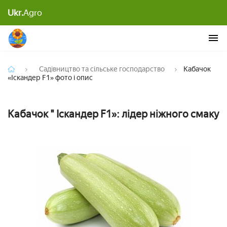
Ukr.
Agro
Кабачок «Іскандер F1» фото і опис
Садівництво та сільське господарство
Кабачок
«Іскандер F1» фото і опис
Кабачок " Іскандер F1»: лідер ніжного смаку