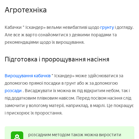
Агротехніка
Кабачки " Іскандер» вельми невибагливі щодо
грунту
і догляду.
Але все ж варто ознайомитися з деякими порадами та
рекомендаціями щодо їх вирощування.
Підготовка і пророщування насіння
Вирощування кабачків
" Іскандер» може здійснюватися за
допомогою прямої посадки в грунт або ж за допомогою
розсади
. Висаджувати їх можна як під відкритим небом, так і
під додатковим плівковим навісом. Перед посівом насіння слід
замочити у вологому матерії, наприклад, в марлі. Це покращує
і прискорює їх проростання.
розсадним методом також можна виростити