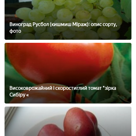
Виноград Русбол (кишмиш Міраж): опис сорту,
фото
Високоврожайний і скоростиглий томат "зірка
Сибіру «