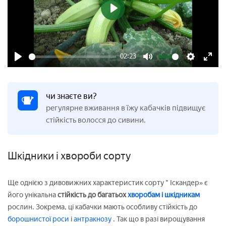
Play
02:23
Play
Mute
Settings
Enter
fulls
чи знаєте ви?
регулярне вживання в їжу кабачків підвищує
стійкість волосся до сивини.
Шкідники і хвороби сорту
Ще однією з дивовижних характеристик сорту " Іскандер» є
його унікальна
стійкість до багатьох
хворобам і шкідникам
рослин. Зокрема, ці кабачки мають особливу стійкість до
борошнистої роси
і
антракнозу
. Так що в разі вирощування