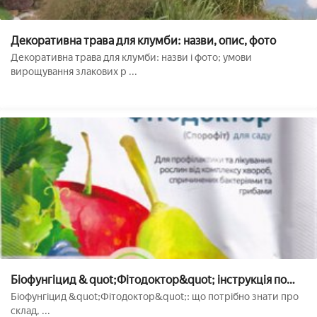
Декоративна трава для клумби: назви, опис, фото
Декоративна трава для клумби: назви і фото; умови
вирощування злакових р ...
Біофунгіцид & quot;Фітодоктор&quot; інструкція по
застосуванню
Біофунгіцид &quot;Фітодоктор&quot;: що потрібно знати про
склад, ...