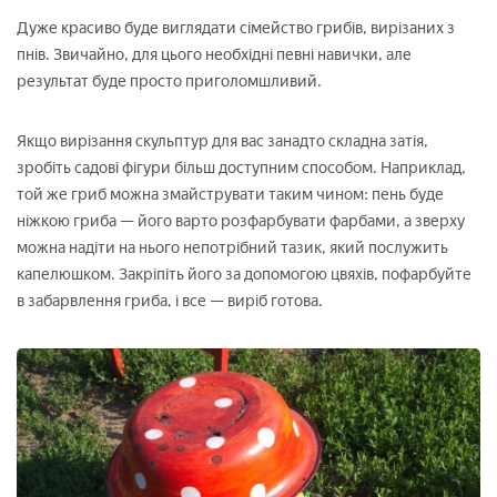
Дуже красиво буде виглядати сімейство грибів, вирізаних з
пнів. Звичайно, для цього необхідні певні навички, але
результат буде просто приголомшливий.
Якщо вирізання скульптур для вас занадто складна затія,
зробіть садові фігури більш доступним способом. Наприклад,
той же гриб можна змайструвати таким чином: пень буде
ніжкою гриба — його варто розфарбувати фарбами, а зверху
можна надіти на нього непотрібний тазик, який послужить
капелюшком. Закріпіть його за допомогою цвяхів, пофарбуйте
в забарвлення гриба, і все — виріб готова.