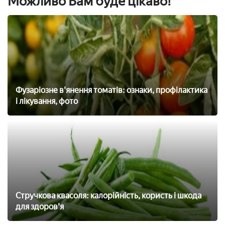
Можливо Вам буде цікаво!
Фузаріозне в'янення томатів: ознаки, профілактика
і лікування, фото
Стручкова квасоля: калорійність, користь і шкода
для здоров'я