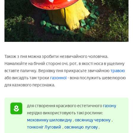
Також з пня можна зробити незвичайного чоловічка.
Намалюйте на бічній стороні очі, рот, в якості носа в ущелину
вставте паличку. Верхівку пня прикрасьте звичайною
травою
або висадіть там трохи
газонної
- вона послужить шевелюрою
для казкового персонажа.
для створення красивого естетичного
газону
нерідко використовують такі рослини:
моховинку шиловидну
,
овсяницу червону
,
тонконіг Луговий
,
овсяницю лугову
.