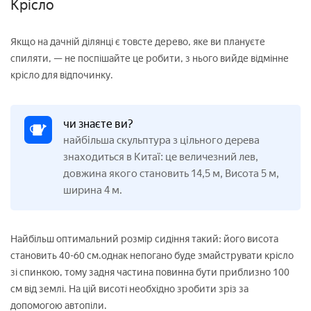
Крісло
Якщо на дачній ділянці є товсте дерево, яке ви плануєте
спиляти, — не поспішайте це робити, з нього вийде відмінне
крісло для відпочинку.
чи знаєте ви?
найбільша скульптура з цільного дерева
знаходиться в Китаї: це величезний лев,
довжина якого становить 14,5 м, Висота 5 м,
ширина 4 м.
Найбільш оптимальний розмір сидіння такий: його висота
становить 40-60 см.однак непогано буде змайструвати крісло
зі спинкою, тому задня частина повинна бути приблизно 100
см від землі. На цій висоті необхідно зробити зріз за
допомогою автопіли.