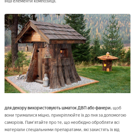
інші елементи композиції.
для декору використовують шматок ДВП або фанери.
щоб
вони трималися міцно, прикріплюйте їх до пня за допомогою
саморізів. Пам'ятайте про те, що необхідно обробляти всі
матеріали спеціальними препаратами, які захистять їх від