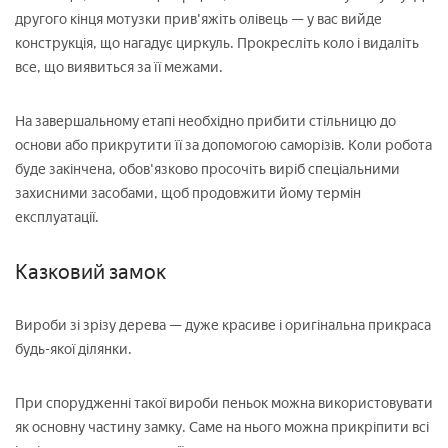
другого кінця мотузки прив'яжіть олівець — у вас вийде
конструкція, що нагадує циркуль. Прокресліть коло і видаліть
все, що виявиться за її межами.
На завершальному етапі необхідно прибити стільницю до
основи або прикрутити її за допомогою саморізів. Коли робота
буде закінчена, обов'язково просочіть виріб спеціальними
захисними засобами, щоб продовжити йому термін
експлуатації.
Казковий замок
Вироби зі зрізу дерева — дуже красиве і оригінальна прикраса
будь-якої ділянки.
При спорудженні такої вироби пеньок можна використовувати
як основну частину замку. Саме на нього можна прикріпити всі