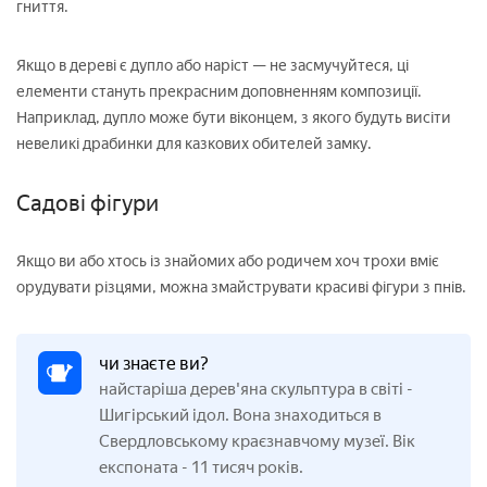
гниття.
Якщо в дереві є дупло або наріст — не засмучуйтеся, ці
елементи стануть прекрасним доповненням композиції.
Наприклад, дупло може бути віконцем, з якого будуть висіти
невеликі драбинки для казкових обителей замку.
Садові фігури
Якщо ви або хтось із знайомих або родичем хоч трохи вміє
орудувати різцями, можна змайструвати красиві фігури з пнів.
чи знаєте ви?
найстаріша дерев'яна скульптура в світі -
Шигірський ідол. Вона знаходиться в
Свердловському краєзнавчому музеї. Вік
експоната - 11 тисяч років.