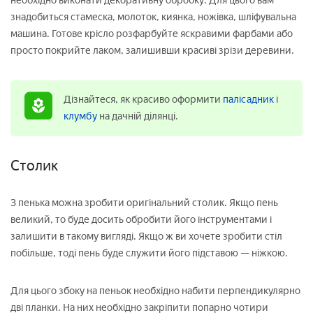
необхідно виконати декоративну обробку. Для цього вам
знадобиться стамеска, молоток, киянка, ножівка, шліфувальна
машина. Готове крісло розфарбуйте яскравими фарбами або
просто покрийте лаком, залишивши красиві зрізи деревини.
Дізнайтеся, як красиво оформити
палісадник
і
клумбу
на дачній ділянці.
Столик
З пенька можна зробити оригінальний столик. Якщо пень
великий, то буде досить обробити його інструментами і
залишити в такому вигляді. Якщо ж ви хочете зробити стіл
побільше, тоді пень буде служити його підставою — ніжкою.
Для цього збоку на пеньок необхідно набити перпендикулярно
дві планки. На них необхідно закріпити попарно чотири