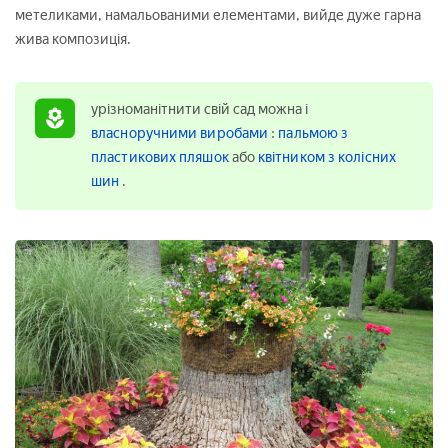
метеликами, намальованими елементами, вийде дуже гарна
жива композиція.
урізноманітнити свій сад можна і
власноручними виробами
:
пальмою з
пластикових пляшок
або
квітником з колісних
шин
.