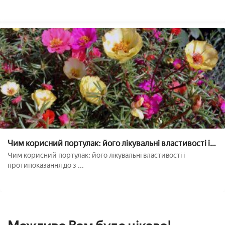
Чим корисний портулак: його лікувальні властивості і
протипоказання до застосування
Чим корисний портулак: його лікувальні властивості і
протипоказання до з ...