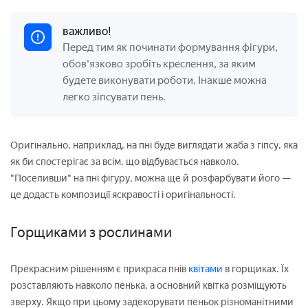
важливо!
Перед тим як починати формування фігури,
обов'язково зробіть креслення, за яким
будете виконувати роботи. Інакше можна
легко зіпсувати пень.
Оригінально, наприклад, на пні буде виглядати жаба з гіпсу, яка
як би спостерігає за всім, що відбувається навколо.
"Поселивши" на пні фігуру, можна ще й розфарбувати його —
це додасть композиції яскравості і оригінальності.
Горщиками з рослинами
Прекрасним рішенням є прикраса пнів
квітами
в горщиках. Їх
розставляють навколо пенька, а основний квітка розміщують
зверху. Якщо при цьому задекорувати пеньок різноманітними