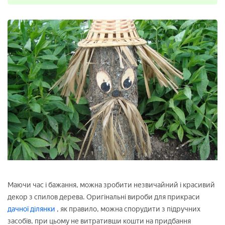
Маючи час і бажання, можна зробити незвичайний і красивий
декор з спилов дерева. Оригінальні вироби для прикраси
дачної ділянки
, як правило, можна спорудити з підручних
засобів, при цьому не витративши кошти на придбання