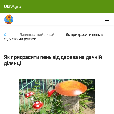
Ukr.
Agro
Як прикрасити пень в саду своїми руками
Ландшафтний дизайн
Як прикрасити пень в
саду своїми руками
Як прикрасити пень від дерева на дачній
ділянці