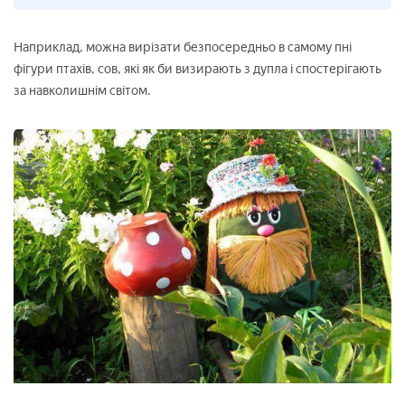
Наприклад, можна вирізати безпосередньо в самому пні
фігури птахів, сов, які як би визирають з дупла і спостерігають
за навколишнім світом.