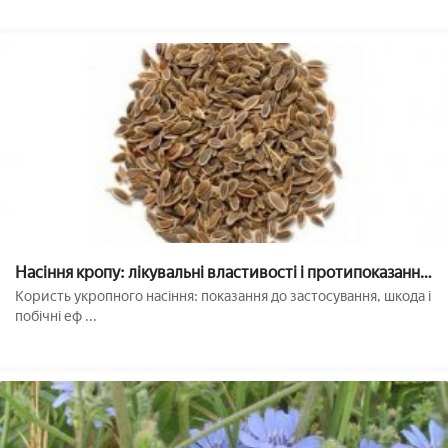
Насіння кропу: лікувальні властивості і протипоказання,
користь і шкода, застосування в народній медицині. Як
Користь укропного насіння: показання до застосування, шкода і
заварювати і приймати насіння
побічні еф ...