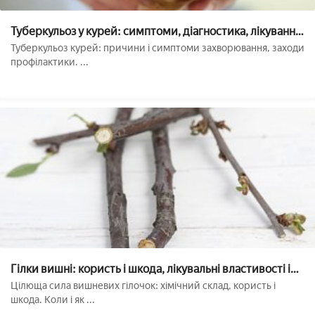
Туберкульоз у курей: симптоми, діагностика, лікування
і профілактика
Туберкульоз курей: причини і симптоми захворювання, заходи
профілактики. ...
Гілки вишні: користь і шкода, лікувальні властивості і
протипоказання, склад і застосування. Як вживати чай і
Цілюща сила вишневих гілочок: хімічний склад, користь і
заварити відвар з гілочок
шкода. Коли і як ...