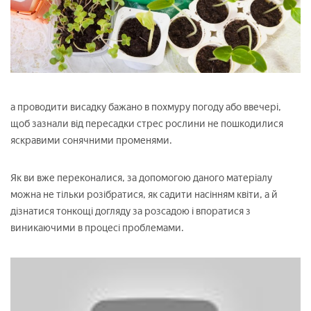
а проводити висадку бажано в похмуру погоду або ввечері,
щоб зазнали від пересадки стрес рослини не пошкодилися
яскравими сонячними променями.
Як ви вже переконалися, за допомогою даного матеріалу
можна не тільки розібратися, як садити насінням квіти, а й
дізнатися тонкощі догляду за розсадою і впоратися з
виникаючими в процесі проблемами.