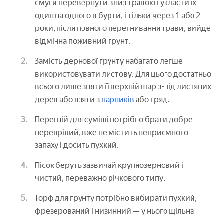
смуги перевернути вниз травою і укласти їх
один на одного в бурти, і тільки через 1 або 2
роки, після повного перегнивання трави, вийде
відмінна поживний грунт.
Замість дернової грунту набагато легше
використовувати листову. Для цього достатньо
всього лише зняти її верхній шар з-під листяних
дерев або взяти з
парників
або гряд.
Перегній для суміші потрібно брати добре
перепрілий, вже не містить неприємного
запаху і досить пухкий.
Пісок беруть зазвичай крупнозерновий і
чистий, переважно річкового типу.
Торф для грунту потрібно вибирати пухкий,
фрезерований і низинний — у нього щільна