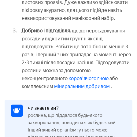
листових проявів. Дуже важливо здійснювати
пікіровку акуратно, для цього підійде навіть
невикористовуваний манікюрний набір.
Добриво і підгодівля.
ще до пересаджування
розсади у відкритий грунт її як слід
підгодовують. Робити це потрібно не менше 3
разів, і перший з них припадає на момент через
2-3 тижні після посадки насіння. Підгодовувати
рослини можна за допомогою
неконцентрованого
коров'ячого гною
або
комплексним
мінеральним добривом
.
чи знаєте ви?
рослина, що піддалося будь-якого
захворювання, поводиться як будь-який
інший живий організм: у нього може