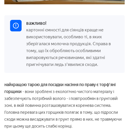
важливо!
картонні ємності для сіянців краще не
використовувати, особливо ті, в яких
зберігалася молочна продукція. Справа в
тому, що їх обробляють особливими
випаровуються речовинами, які здатні
пригнічувати ледь з'явилися сходи.
найкращою тарою для посадки насіння по праву є торф'яні
горщики
- вони зроблені з екологічно чистого матеріалу і
забезпечують потрібний волого - і повітрообмін в грунтовій
зоні, в якій повинна розташовуватися коренева система.
Головна перевага цих горщиків полягає в тому, що підросли
сходи можна висаджувати в грунт прямо в них, не травмуючи
при цьому ще досить слабкі корінці.