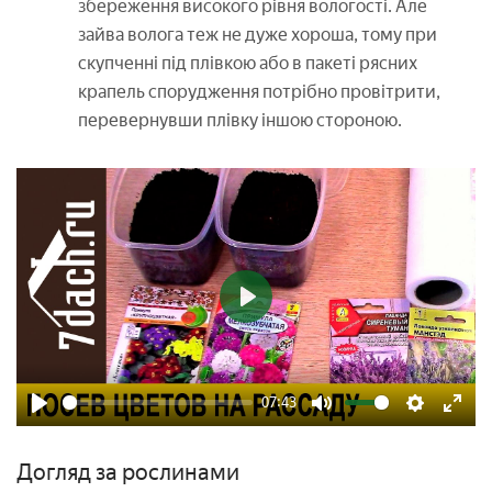
збереження високого рівня вологості. Але
зайва волога теж не дуже хороша, тому при
скупченні під плівкою або в пакеті рясних
крапель спорудження потрібно провітрити,
перевернувши плівку іншою стороною.
Play
07:43
Play
Mute
Settings
Enter
fulls
Догляд за рослинами