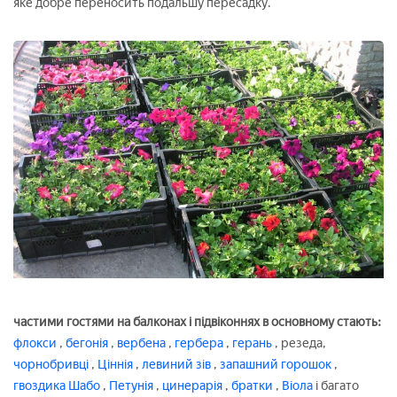
яке добре переносить подальшу пересадку.
частими гостями на балконах і підвіконнях в основному стають:
флокси
,
бегонія
,
вербена
,
гербера
,
герань
, резеда,
чорнобривці
,
Ціннія
,
левиний зів
,
запашний горошок
,
гвоздика Шабо
,
Петунія
,
цинерарія
,
братки
,
Віола
і багато