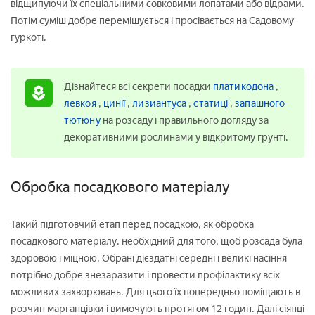
відщипуючи їх спеціальними совковими лопатами або відрами.
Потім суміш добре перемішується і просівається на Садовому
гуркоті.
Дізнайтеся всі секрети посадки
платикодона
,
левкоя
,
цинії
,
лизиантуса
,
статиці
,
запашного
тютюну
на розсаду і правильного догляду за
декоративними рослинами у відкритому грунті.
Обробка посадкового матеріалу
Такий підготовчий етап перед посадкою, як обробка
посадкового матеріалу, необхідний для того, щоб розсада була
здоровою і міцною. Обрані дієздатні середні і великі насіння
потрібно добре знезаразити і провести профілактику всіх
можливих захворювань. Для цього їх попередньо поміщають в
розчин марганцівки і вимочують протягом 12 годин. Далі сіянці