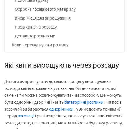
Підготовка грунту
Обробка посадкового матеріалу
Вибір місця для вирощування
Посів квітів на розсаду
Догляд за рослинами
Коли пересаджувати розсаду
Які квіти вирощують через розсаду
До того як приступити до самого процесу вирощування
розсади квітів в домашніх умовах, необхідно визначити, які
саме квіти можна розмножувати таким способом. Це можуть
бути однорічні, дворічні і навіть
багаторічні рослини
. На посів
зазвичай вибираються
однорічники
, у яких досить тривалий
період
вегетації
і раніше цвітіння, що стосується іншої квіткової
розсади, то тут, в принципі, можна вибрати будь-яку рослину,