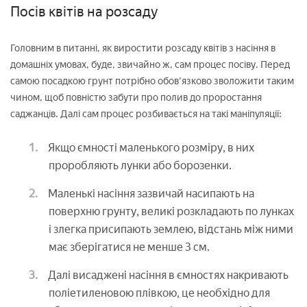
Посів квітів на розсаду
Головним в питанні, як виростити розсаду квітів з насіння в
домашніх умовах, буде, звичайно ж, сам процес посіву. Перед
самою посадкою грунт потрібно обов'язково зволожити таким
чином, щоб повністю забути про полив до проростання
саджанців. Далі сам процес розбивається на такі маніпуляції:
Якщо ємності маленького розміру, в них
проробляють лунки або борозенки.
Маленькі насіння зазвичай насипають на
поверхню грунту, великі розкладають по лунках
і злегка присипають землею, відстань між ними
має зберігатися не менше 3 см.
Далі висаджені насіння в ємностях накривають
поліетиленовою плівкою, це необхідно для