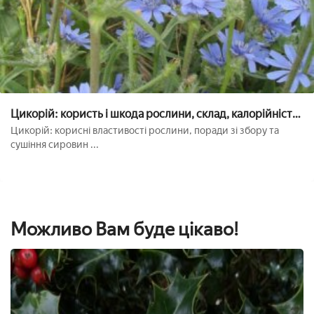
Цикорій: користь і шкода рослини, склад, калорійність,
особливості застосування та протипоказання
Цикорій: корисні властивості рослини, поради зі збору та
сушіння сировин ...
Можливо Вам буде цікаво!