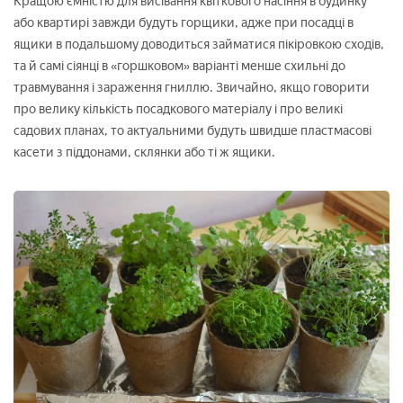
Кращою ємністю для висівання квіткового насіння в будинку
або квартирі завжди будуть горщики, адже при посадці в
ящики в подальшому доводиться займатися пікіровкою сходів,
та й самі сіянці в «горшковом» варіанті менше схильні до
травмування і зараження гниллю. Звичайно, якщо говорити
про велику кількість посадкового матеріалу і про великі
садових планах, то актуальними будуть швидше пластмасові
касети з піддонами, склянки або ті ж ящики.