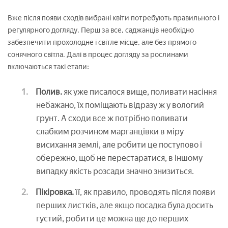
Вже після появи сходів вибрані квіти потребують правильного і
регулярного догляду. Перш за все, саджанців необхідно
забезпечити прохолодне і світле місце, але без прямого
сонячного світла. Далі в процес догляду за рослинами
включаються такі етапи:
Полив.
як уже писалося вище, поливати насіння
небажано, їх поміщають відразу ж у вологий
грунт. А сходи все ж потрібно поливати
слабким розчином марганцівки в міру
висихання землі, але робити це поступово і
обережно, щоб не перестаратися, в іншому
випадку якість розсади значно знизиться.
Пікіровка.
її, як правило, проводять після появи
перших листків, але якщо посадка була досить
густий, робити це можна ще до перших