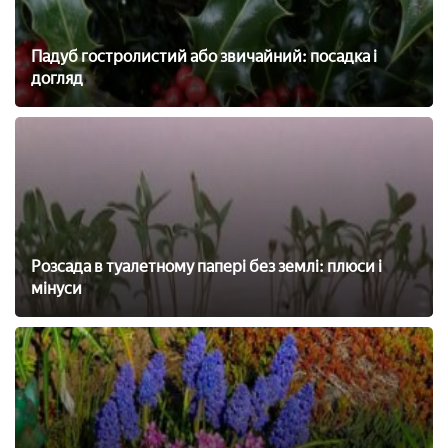
Падуб гостролистий або звичайний: посадка і
догляд
Розсада в туалетному папері без землі: плюси і
мінуси