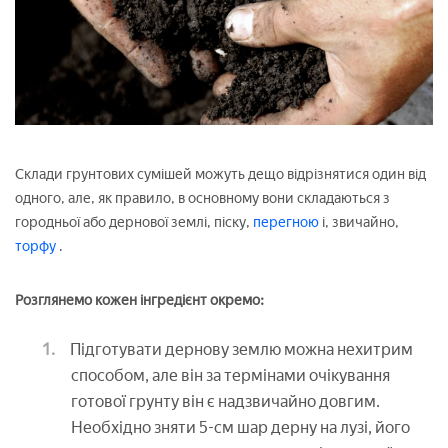
Склади грунтових сумішей можуть дещо відрізнятися один від
одного, але, як правило, в основному вони складаються з
городньої або дернової землі, піску,
перегною
і, звичайно,
торфу
.
Розглянемо кожен інгредієнт окремо:
Підготувати дернову землю можна нехитрим
способом, але він за термінами очікування
готової грунту він є надзвичайно довгим.
Необхідно зняти 5-см шар дерну на лузі, його