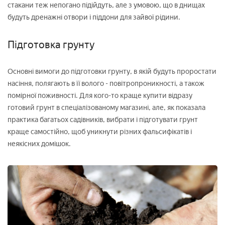
стакани теж непогано підійдуть, але з умовою, що в днищах
будуть дренажні отвори і піддони для зайвої рідини.
Підготовка грунту
Основні вимоги до підготовки грунту, в якій будуть проростати
насіння, полягають в її волого - повітропроникності, а також
помірної поживності. Для кого-то краще купити відразу
готовий грунт в спеціалізованому магазині, але, як показала
практика багатьох садівників, вибрати і підготувати грунт
краще самостійно, щоб уникнути різних фальсифікатів і
неякісних домішок.