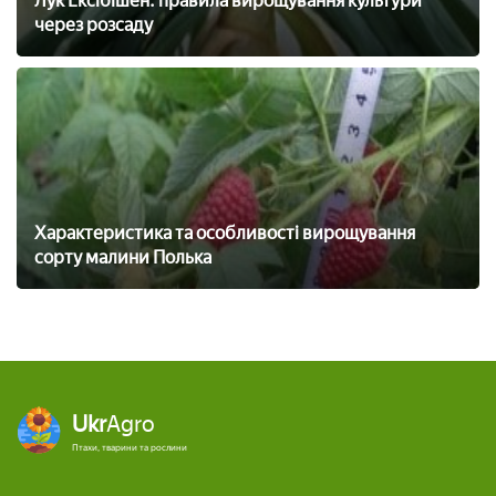
Лук Ексібішен: правила вирощування культури
через розсаду
Характеристика та особливості вирощування
сорту малини Полька
Ukr
Agro
Птахи, тварини та рослини