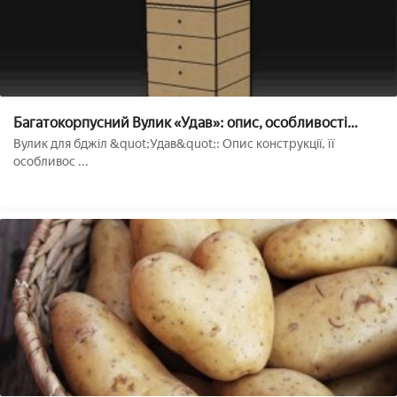
Багатокорпусний Вулик «Удав»: опис, особливості
конструкції, виготовлення своїми руками
Вулик для бджіл &quot;Удав&quot;: Опис конструкції, її
особливос ...