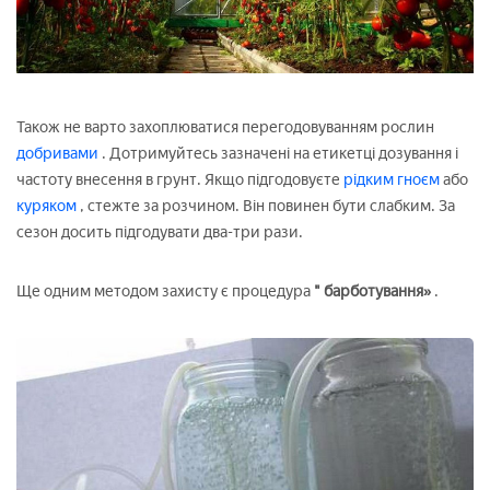
Також не варто захоплюватися перегодовуванням рослин
добривами
. Дотримуйтесь зазначені на етикетці дозування і
частоту внесення в грунт. Якщо підгодовуєте
рідким гноєм
або
куряком
, стежте за розчином. Він повинен бути слабким. За
сезон досить підгодувати два-три рази.
Ще одним методом захисту є процедура
" барботування»
.