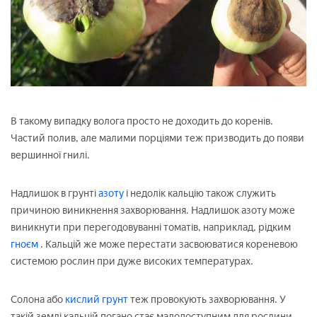
В такому випадку волога просто не доходить до коренів.
Частий полив, але малими порціями теж призводить до появи
вершинної гнилі.
Надлишок в грунті
азоту
і недолік кальцію також служить
причиною виникнення захворювання. Надлишок азоту може
виникнути при перегодовуванні томатів, наприклад, рідким
гноєм
. Кальцій же може перестати засвоюватися кореневою
системою рослин при дуже високих температурах.
Солона або
кислий грунт
теж провокують захворювання. У
такій землі кальцій погано стає малодоступним для рослини.