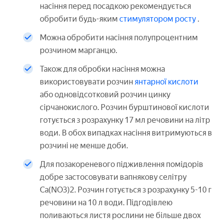
насіння перед посадкою рекомендується
обробити будь-яким
стимулятором росту
.
Можна обробити насіння полупроцентним
розчином марганцю.
Також для обробки насіння можна
використовувати розчин
янтарної кислоти
або одновідсотковий розчин цинку
сірчанокислого. Розчин бурштинової кислоти
готується з розрахунку 17 мл речовини на літр
води. В обох випадках насіння витримуються в
розчині не менше доби.
Для позакореневого підживлення помідорів
добре застосовувати вапнякову селітру
Ca(NO3)2. Розчин готується з розрахунку 5-10 г
речовини на 10 л води. Підгодівлею
поливаються листя рослини не більше двох