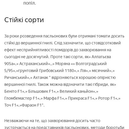
попіл.
Стійкі сорти
За роки розведення пасльонових були отримані томати досить
стійкі до вершинної гнилі. Слід зазначити, що стовідсотковий
ефект несприйнятливості помідорів до захворювання на
сьогодні не досягнутий. Проте такі сорти, як» Алпатьєва
905а«,» Астраханський«,,» Моряна «» Волгоградський
5/95«,»грунтовий Грибовський 1180«,» Лія«,» місячний«,»
Ричанський«,» Ахтанак " відрізняються хорошою опірністю
вершинної гнилі. Також можна відзначити такі гібриди, як»
Беніто F1«,» Більшовик F1«,» Великий каньйон«,»
Гломбемастер F1«,» Марфа F1«,» Прикраса F1«,» Ротор F1«,»
Точ F1«,»Фараон F1".
Незважаючи на те, що захворювання досить часто
зустрічається на представників пасльонових, методи боротьби