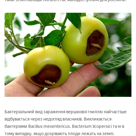
Бактеріальний вид зараження вершкової гниллю найчастіше
відбувається через недогляд власників. Викликається
бактеріями Bacillus mesentericus, Bacterium licopersici та ін в
тому випадку, якщо дозрівають плоди лежать на землі.