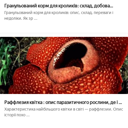
Гранульований корм для кроликів: склад, добова
норма, як зробити своїми руками
Гранульований корм для кроликів: опис, склад, переваги і
недоліки. Як зр ...
Раффлезия квітка : опис паразитичного рослини, де і як
росте найбільший квітка, фото
Характеристика найбільшого квітки в світі — раффлезии. Опис
історії похо ...