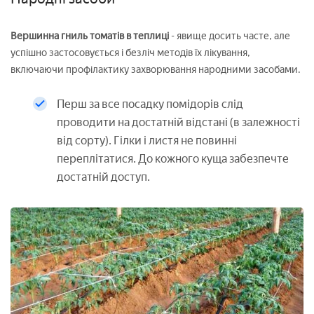
Вершинна гниль томатів в теплиці
- явище досить часте, але
успішно застосовується і безліч методів їх лікування,
включаючи профілактику захворювання народними засобами.
Перш за все посадку помідорів слід
проводити на достатній відстані (в залежності
від сорту). Гілки і листя не повинні
переплітатися. До кожного куща забезпечте
достатній доступ.