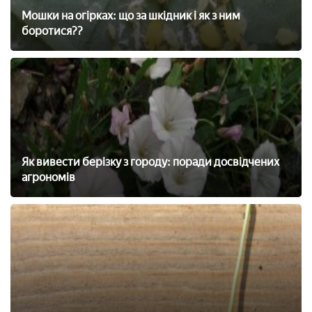
Мошки на огірках: що за шкідник і як з ним
боротися??
Як вивести берізку з городу: поради досвідчених
агрономів