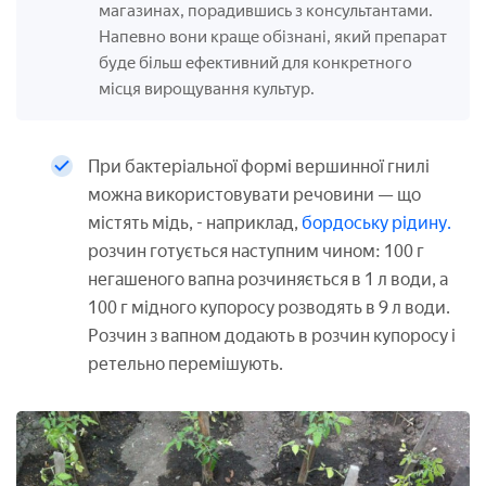
магазинах, порадившись з консультантами.
Напевно вони краще обізнані, який препарат
буде більш ефективний для конкретного
місця вирощування культур.
При бактеріальної формі вершинної гнилі
можна використовувати речовини — що
містять мідь, - наприклад,
бордоську рідину.
розчин готується наступним чином: 100 г
негашеного вапна розчиняється в 1 л води, а
100 г мідного купоросу розводять в 9 л води.
Розчин з вапном додають в розчин купоросу і
ретельно перемішують.