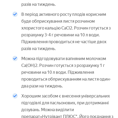
разів на тиждень.
В період активного росту плодів корисним
буде обприскування листя розчином
хлористого кальцію CaCl2. Розчин готується з
розрахунку 3-4 г речовини на 10 л води.
Підживлення проводиться не частіше двох
разів на тиждень.
Можна підгодовувати вапняним молочком
Са(ОН)2. Розчин готується з розрахунку 1 г
речовини на 10 л води. Підживлення
проводиться обприскуванням на листя один-
два рази на тиждень.
Хорошим засобом є внесення універсальних
підгодівлі для пасльонових, при дотриманні
дозувань. Можна виділити
препарат»Нутрівант ПЛЮС". Його поєднання з