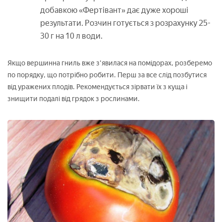
добавкою «Фертівант» дає дуже хороші
результати. Розчин готується з розрахунку 25-
30 г на 10 л води.
Якщо вершинна гниль вже з'явилася на помідорах, розберемо
по порядку, що потрібно робити. Перш за все слід позбутися
від уражених плодів. Рекомендується зірвати їх з куща і
знищити подалі від грядок з рослинами.