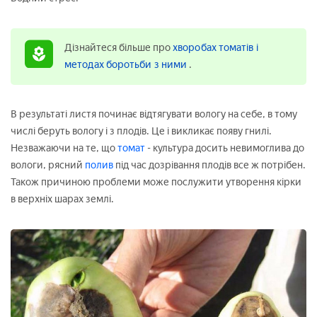
Дізнайтеся більше про
хворобах томатів і
методах боротьби з ними
.
В результаті листя починає відтягувати вологу на себе, в тому
числі беруть вологу і з плодів. Це і викликає появу гнилі.
Незважаючи на те, що
томат
- культура досить невимоглива до
вологи, рясний
полив
під час дозрівання плодів все ж потрібен.
Також причиною проблеми може послужити утворення кірки
в верхніх шарах землі.