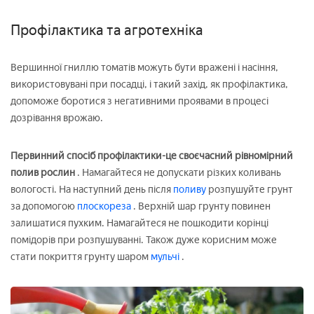
Профілактика та агротехніка
Вершинної гниллю томатів можуть бути вражені і насіння,
використовувані при посадці, і такий захід, як профілактика,
допоможе боротися з негативними проявами в процесі
дозрівання врожаю.
Первинний спосіб профілактики-це своєчасний рівномірний
полив рослин
. Намагайтеся не допускати різких коливань
вологості. На наступний день після
поливу
розпушуйте грунт
за допомогою
плоскореза
. Верхній шар грунту повинен
залишатися пухким. Намагайтеся не пошкодити корінці
помідорів при розпушуванні. Також дуже корисним може
стати покриття грунту шаром
мульчі
.