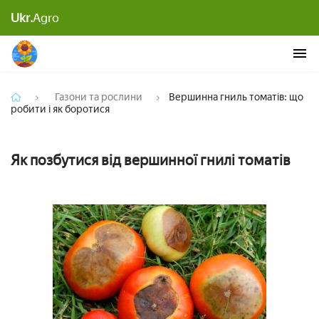
Вершинна гниль томатів: що робити і як
Ukr.
Agro
боротися
Газони та рослини
Вершинна гниль томатів: що
робити і як боротися
Як позбутися від вершинної гнилі томатів