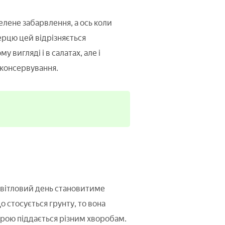
елене забарвлення, а ось коли
перцю цей відрізняється
вигляді і в салатах, але і
 консервування.
світловий день становитиме
стосується грунту, то вона
ірою піддається різним хворобам.