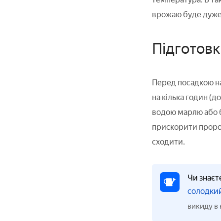
врожаю буде дуже н
Підготовк
Перед посадкою нас
на кілька годин (д
водою марлю або би
прискорити пророст
сходити.
Чи знаєт
солодки
викиду в 