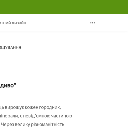
тка, ВИРОЩУВАННЯ
тний дизайн
ИРОЩУВАННЯ
 диво"
ець вирощує кожен городник,
і мінерали, є невід'ємною частиною
в. Через велику різноманітність