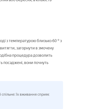
оді з температурою близько 60 ° з
о витягти, загорнути в змочену
 Подібна процедура дозволить
ть посаджені, вони почнуть
і спільне:
їх вживання сприяє