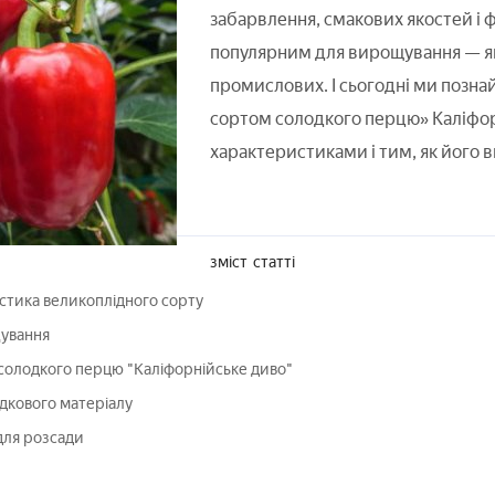
забарвлення, смакових якостей і 
популярним для вирощування — як 
промислових. І сьогодні ми позн
сортом солодкого перцю» Каліфорн
характеристиками і тим, як його 
зміст
статті
стика великоплідного сорту
ування
лодкого перцю "Каліфорнійське диво"
дкового матеріалу
 для розсади