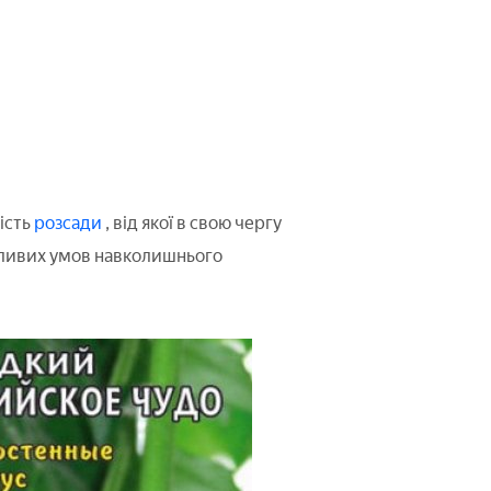
ість
розсади
, від якої в свою чергу
ятливих умов навколишнього