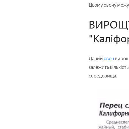
Цьому овочу можут
ВИРОЩУ
"Каліфо
Даний
овоч
вирощу
залежить кількіст
середовища.