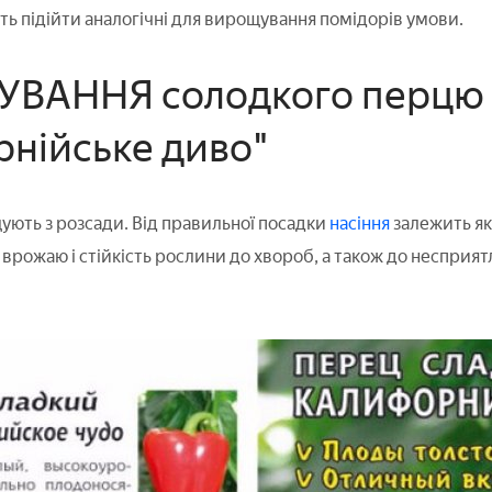
ь підійти аналогічні для вирощування помідорів умови.
ВАННЯ солодкого перцю
рнійське диво"
ють з розсади. Від правильної посадки
насіння
залежить як
ь врожаю і стійкість рослини до хвороб, а також до неспри