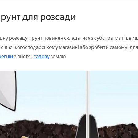
 грунт для розсади
ну розсаду, грунт повинен складатися з субстрату з підви
сільськогосподарському магазині або зробити самому: для 
егній
з листя і
садову
землю.