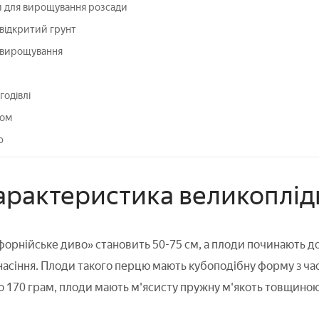
и для вирощування розсади
відкритий грунт
и вирощування
годівлі
том
ю
характеристика великоплід
форнійське диво» становить 50-75 см, а плоди починають доз
асіння. Плоди такого перцю мають кубоподібну форму з ча
до 170 грам, плоди мають м'ясисту пружну м'якоть товщиною