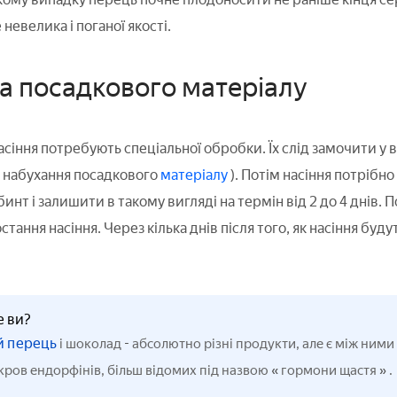
евелика і поганої якості.
а посадкового матеріалу
іння потребують спеціальної обробки. Їх слід замочити у в
о набухання посадкового
матеріалу
). Потім насіння потрібн
нт і залишити в такому вигляді на термін від 2 до 4 днів.
ання насіння. Через кілька днів після того, як насіння буду
е ви?
й перець
-
і шоколад
абсолютно різні продукти, але є між ними 
«
»
кров ендорфінів, більш відомих під назвою
гормони щастя
.