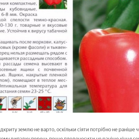
ідкриту землю не варто, оскільки сіяти потрібно не раніше
кому випадку перець почне плодоносити не раніше кінця серп