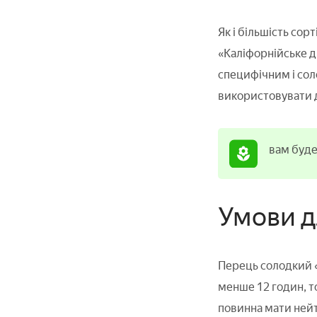
Як і більшість сор
«Каліфорнійське ди
специфічним і соло
використовувати д
вам буде 
Умови д
Перець солодкий «
менше 12 годин, т
повинна мати нейт