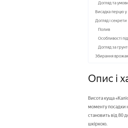
Догляд та умов
Висадка перцю у 
Догляд і секрет
Полив
Особливості під
Догляд за грун
Збирання врожа
Опис і 
Висота куща «Калі
моменту посадки н
становить від 80 
шкіркою.