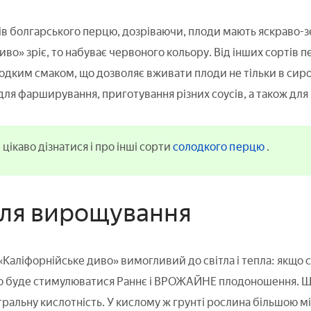
тів болгарського перцю, дозріваючи, плоди мають яскраво-з
во» зріє, то набуває червоного кольору. Від інших сортів 
дким смаком, що дозволяє вживати плоди не тільки в сирому 
ля фарширування, приготування різних соусів, а також для
цікаво дізнатися і про інші сорти
солодкого перцю
.
ля вирощування
Каліфорнійське диво» вимогливий до світла і тепла: якщо 
о буде стимулюватися Раннє і ВРОЖАЙНЕ плодоношення. Що 
ральну кислотність. У кислому ж грунті рослина більшою м