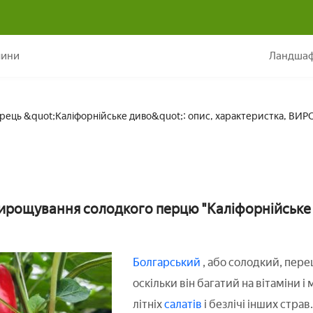
ий перець &quot;Каліфорнійське диво&quot;: опис, характерис
лини
Ландшаф
рець &quot;Каліфорнійське диво&quot;: опис, характеристка, В
ирощування солодкого перцю "Каліфорнійське
Болгарський
, або солодкий, пер
оскільки він багатий на вітаміни 
літніх
салатів
і безлічі інших стра