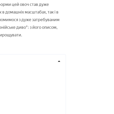
форми цей овоч став дуже
в домашніх масштабах, так і в
айомимося з дуже затребуваним
ійське диво": з його описом,
вирощувати.