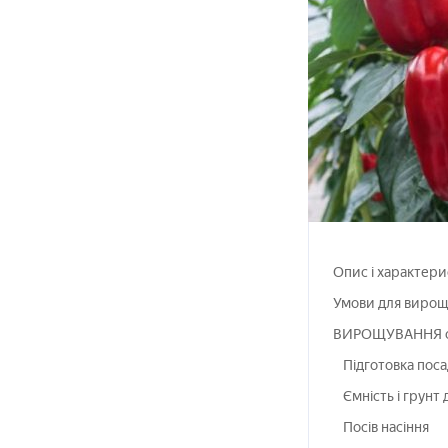
Опис і характери
Умови для вирощ
ВИРОЩУВАННЯ со
Підготовка поса
Ємність і грунт
Посів насіння