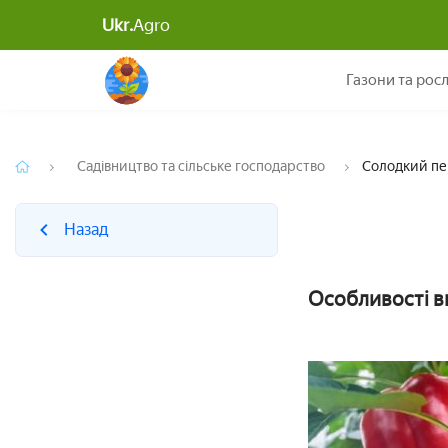
Ukr.
Agro
Назад
Солодк
Газони та рос
Садівництво та сільське господарство
Солодкий пе
Назад
Особливості в