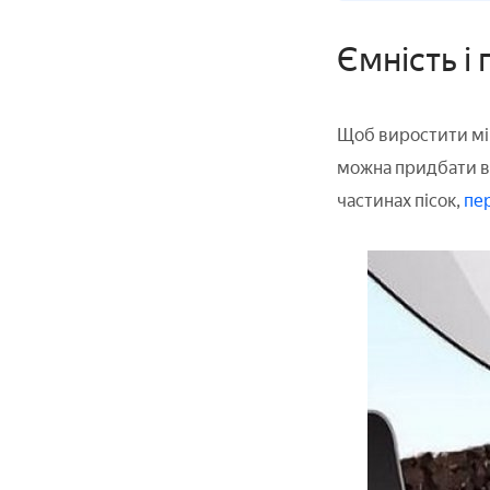
Ємність і
Щоб виростити міц
можна придбати в 
частинах пісок,
пер