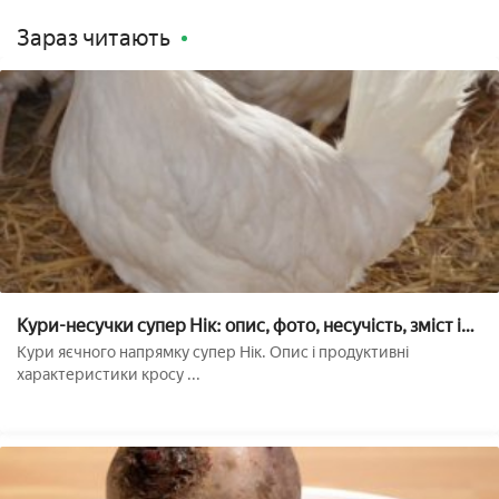
Зараз читають
Кури-несучки супер Нік: опис, фото, несучість, зміст і
годування
Кури яєчного напрямку супер Нік. Опис і продуктивні
характеристики кросу ...