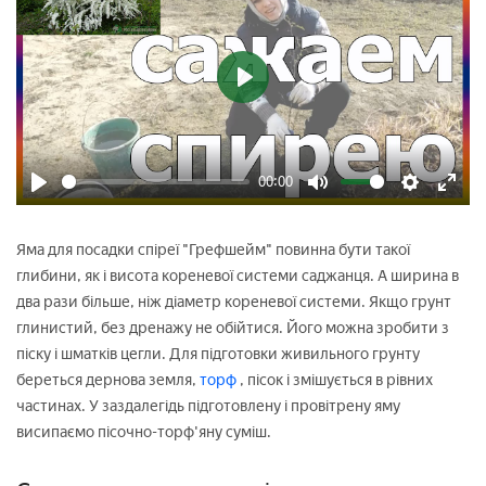
Play
00:00
Play
Mute
Settings
Enter
fulls
Яма для посадки спіреї "Грефшейм" повинна бути такої
глибини, як і висота кореневої системи саджанця. А ширина в
два рази більше, ніж діаметр кореневої системи. Якщо грунт
глинистий, без дренажу не обійтися. Його можна зробити з
піску і шматків цегли. Для підготовки живильного грунту
береться дернова земля,
торф
, пісок і змішується в рівних
частинах. У заздалегідь підготовлену і провітрену яму
висипаємо пісочно-торф'яну суміш.