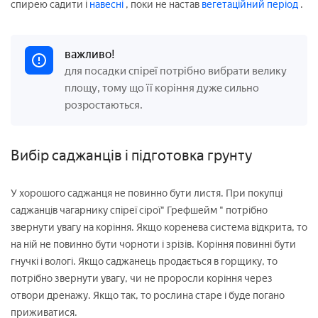
спирею садити і
навесні
, поки не настав
вегетаційний період
.
важливо!
для посадки спіреї потрібно вибрати велику
площу, тому що її коріння дуже сильно
розростаються.
Вибір саджанців і підготовка грунту
У хорошого саджанця не повинно бути листя. При покупці
саджанців чагарнику спіреї сірої" Грефшейм " потрібно
звернути увагу на коріння. Якщо коренева система відкрита, то
на ній не повинно бути чорноти і зрізів. Коріння повинні бути
гнучкі і вологі. Якщо саджанець продається в горщику, то
потрібно звернути увагу, чи не проросли коріння через
отвори дренажу. Якщо так, то рослина старе і буде погано
приживатися.