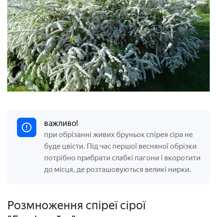
важливо!
при обрізанні живих бруньок спірея сіра не
буде цвісти. Під час першої весняної обрізки
потрібно прибрати слабкі пагони і вкоротити
до місця, де розташовуються великі нирки.
Розмноження спіреї сірої