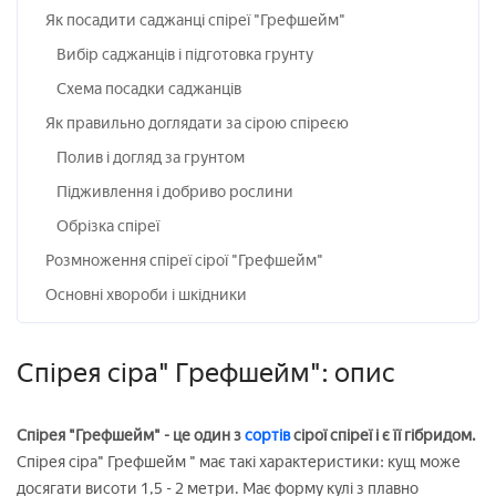
Як посадити саджанці спіреї "Грефшейм"
Вибір саджанців і підготовка грунту
Схема посадки саджанців
Як правильно доглядати за сірою спіреєю
Полив і догляд за грунтом
Підживлення і добриво рослини
Обрізка спіреї
Розмноження спіреї сірої "Грефшейм"
Основні хвороби і шкідники
Спірея сіра" Грефшейм": опис
Спірея "Грефшейм" - це один з
сортів
сірої спіреї і є її гібридом.
Спірея сіра" Грефшейм " має такі характеристики: кущ може
досягати висоти 1,5 - 2 метри. Має форму кулі з плавно