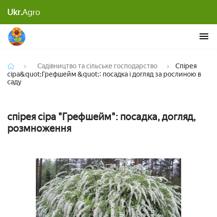
Спірея сіра&quot;Грефшейм &quot;: посадка і
Ukr.
Agro
догляд за рослиною в саду
Садівництво та сільське господарство
Спірея
сіра&quot;Грефшейм &quot;: посадка і догляд за рослиною в
саду
спірея сіра "Грефшейм": посадка, догляд,
розмноження