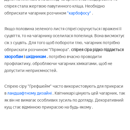
спірея стала жертвою павутинного кліща. Необхідно
обприскати чагарник розчином
"карбофосу"
.
Якщо половина зеленого листя спіреї скручується і вражені її
суцвіття, то на чагарнику оселилася попелиця. Вона висмоктує
сік з суцвіть. Для того щоб побороти тлю, чагарник потрібно
обприскати розчином "Пірімора".
спірея сіра рідко піддається
хворобам
і
шкідникам
.
потрібно вчасно проводити
профілактику, обробляючи чагарник хімікатами, щоб не
допустити неприємностей.
Спірею сіру "Грефшейм" часто використовують для прикраси
в
ландшафтному дизайні
. Квітникарі цінують цей чагарник, так
як він не вимагає особливих зусиль по догляду. Декоративний
кущ стає відмінною прикрасою на будь-якому
.