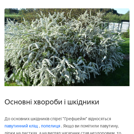
Основні хвороби і шкідники
До основних шкідників спіреї "Грефшейм" відносяться
павутинний кліщ
,
попелиця
. Якщо ви помітили павутину,
дірки на листках, а на вигляд чагарник став нездоровим, то