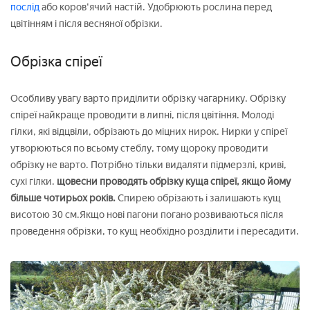
послід
або коров'ячий настій. Удобрюють рослина перед
цвітінням і після весняної обрізки.
Обрізка спіреї
Особливу увагу варто приділити обрізку чагарнику. Обрізку
спіреї найкраще проводити в липні, після цвітіння. Молоді
гілки, які відцвіли, обрізають до міцних нирок. Нирки у спіреї
утворюються по всьому стеблу, тому щороку проводити
обрізку не варто. Потрібно тільки видаляти підмерзлі, криві,
сухі гілки.
щовесни проводять обрізку куща спіреї, якщо йому
більше чотирьох років.
Спирею обрізають і залишають кущ
висотою 30 см.Якщо нові пагони погано розвиваються після
проведення обрізки, то кущ необхідно розділити і пересадити.