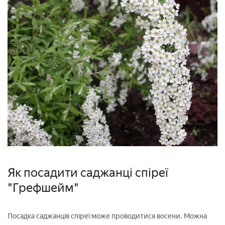
Як посадити саджанці спіреї
"Грефшейм"
Посадка саджанців спіреї може проводитися восени. Можна