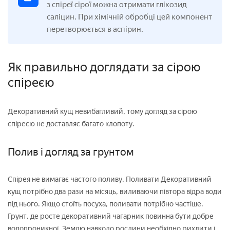
з спіреї сірої можна отримати глікозид
саліцин. При хімічній обробці цей компонент
перетворюється в аспірин.
Як правильно доглядати за сірою
спіреєю
Декоративний кущ невибагливий, тому догляд за сірою
спіреєю не доставляє багато клопоту.
Полив і догляд за грунтом
Спірея не вимагає частого поливу. Поливати Декоративний
кущ потрібно два рази на місяць, виливаючи півтора відра води
під нього. Якщо стоїть посуха, поливати потрібно частіше.
Грунт, де росте декоративний чагарник повинна бути добре
водопроникної. Землю навколо рослини необхідно рихлити і