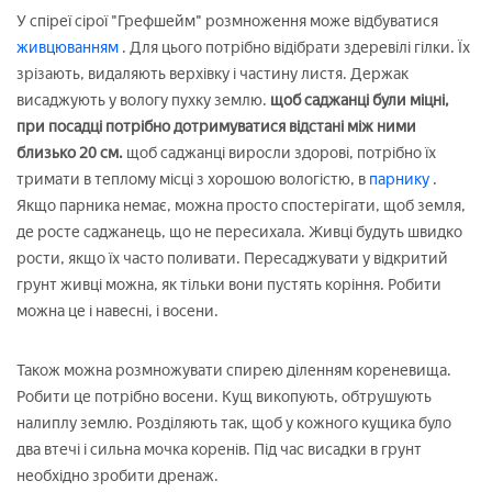
У спіреї сірої "Грефшейм" розмноження може відбуватися
живцюванням
. Для цього потрібно відібрати здеревілі гілки. Їх
зрізають, видаляють верхівку і частину листя. Держак
висаджують у вологу пухку землю.
щоб саджанці були міцні,
при посадці потрібно дотримуватися відстані між ними
близько 20 см.
щоб саджанці виросли здорові, потрібно їх
тримати в теплому місці з хорошою вологістю, в
парнику
.
Якщо парника немає, можна просто спостерігати, щоб земля,
де росте саджанець, що не пересихала. Живці будуть швидко
рости, якщо їх часто поливати. Пересаджувати у відкритий
грунт живці можна, як тільки вони пустять коріння. Робити
можна це і навесні, і восени.
Також можна розмножувати спирею діленням кореневища.
Робити це потрібно восени. Кущ викопують, обтрушують
налиплу землю. Розділяють так, щоб у кожного кущика було
два втечі і сильна мочка коренів. Під час висадки в грунт
необхідно зробити дренаж.