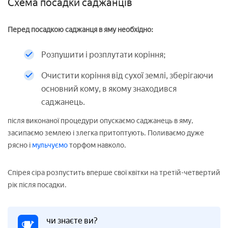
Схема посадки саджанців
Перед посадкою саджанця в яму необхідно:
Розпушити і розплутати коріння;
Очистити коріння від сухої землі, зберігаючи
основний кому, в якому знаходився
саджанець.
після виконаної процедури опускаємо саджанець в яму,
засипаємо землею і злегка притоптують. Поливаємо дуже
рясно і
мульчуємо
торфом навколо.
Спірея сіра розпустить вперше свої квітки на третій-четвертий
рік після посадки.
чи знаєте ви?