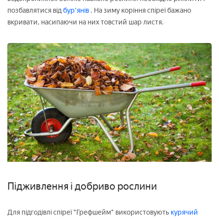
позбавлятися від
бур'янів
. На зиму коріння спіреї бажано
вкривати, насипаючи на них товстий шар листя.
Підживлення і добриво рослини
Для підгодівлі спіреї "Грефшейм" використовують
курячий