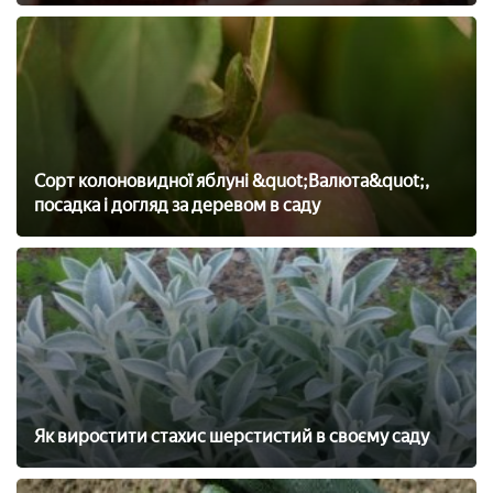
Сорт колоновидної яблуні &quot;Валюта&quot;,
посадка і догляд за деревом в саду
Як виростити стахис шерстистий в своєму саду