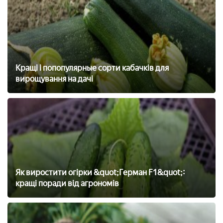
Кращі і попопулярные сорти кабачків для
вирощування на дачі
Як виростити огірки &quot;Герман F1&quot;:
кращі поради від агрономів