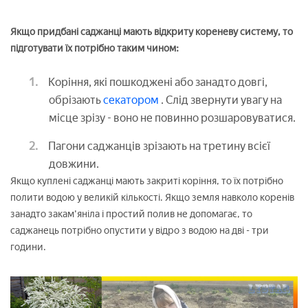
Якщо придбані саджанці мають відкриту кореневу систему, то
підготувати їх потрібно таким чином:
Коріння, які пошкоджені або занадто довгі,
обрізають
секатором
. Слід звернути увагу на
місце зрізу - воно не повинно розшаровуватися.
Пагони саджанців зрізають на третину всієї
довжини.
Якщо куплені саджанці мають закриті коріння, то їх потрібно
полити водою у великій кількості. Якщо земля навколо коренів
занадто закам'яніла і простий полив не допомагає, то
саджанець потрібно опустити у відро з водою на дві - три
години.