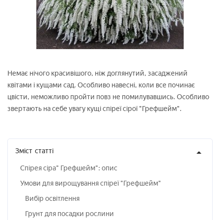
Немає нічого красивішого, ніж доглянутий, засаджений
квітами і кущами сад. Особливо навесні, коли все починає
цвісти, неможливо пройти повз не помилувавшись. Особливо
звертають на себе увагу кущі спіреї сірої "Грефшейм".
Зміст
статті
Спірея сіра" Грефшейм": опис
Умови для вирощування спіреї "Грефшейм"
Вибір освітлення
Грунт для посадки рослини