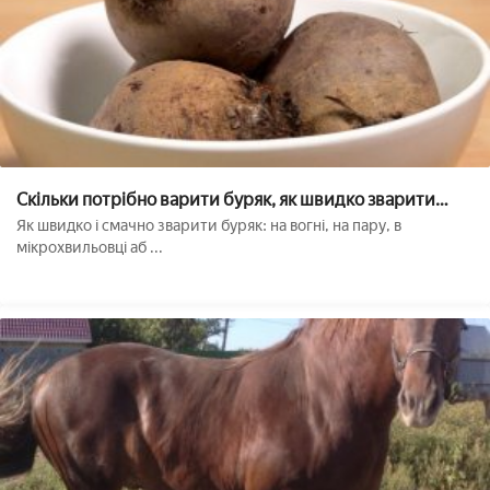
Скільки потрібно варити буряк, як швидко зварити
буряк, рецепти
Як швидко і смачно зварити буряк: на вогні, на пару, в
мікрохвильовці аб ...