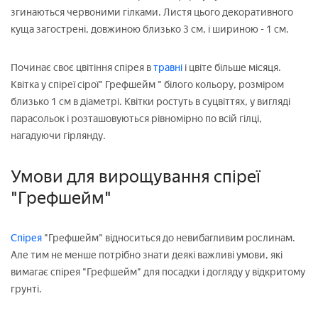
згинаються червоними гілками. Листя цього декоративного
куща загострені, довжиною близько 3 см, і шириною - 1 см.
Починає своє цвітіння спірея в
травні
і цвіте більше місяця.
Квітка у спіреї сірої" Грефшейм " білого кольору, розміром
близько 1 см в діаметрі. Квітки ростуть в суцвіттях, у вигляді
парасольок і розташовуються рівномірно по всій гілці,
нагадуючи гірлянду.
Умови для вирощування спіреї
"Грефшейм"
Спірея
"Грефшейм" відноситься до невибагливим рослинам.
Але тим не менше потрібно знати деякі важливі умови, які
вимагає спірея "Грефшейм" для посадки і догляду у відкритому
грунті.