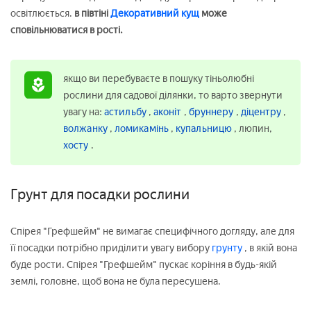
освітлюється.
в півтіні
Декоративний кущ
може
сповільнюватися в рості.
якщо ви перебуваєте в пошуку тіньолюбні
рослини для садової ділянки, то варто звернути
увагу на:
астильбу
,
аконіт
,
бруннеру
,
діцентру
,
волжанку
,
ломикамінь
,
купальницю
, люпин,
хосту
.
Грунт для посадки рослини
Спірея "Грефшейм" не вимагає специфічного догляду, але для
її посадки потрібно приділити увагу вибору
грунту
, в якій вона
буде рости. Спірея "Грефшейм" пускає коріння в будь-якій
землі, головне, щоб вона не була пересушена.