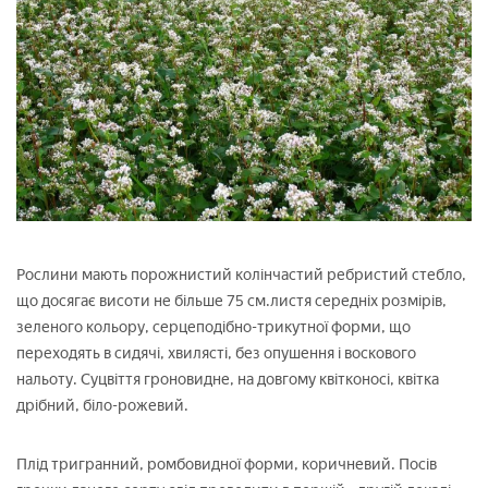
Рослини мають порожнистий колінчастий ребристий стебло,
що досягає висоти не більше 75 см.листя середніх розмірів,
зеленого кольору, серцеподібно-трикутної форми, що
переходять в сидячі, хвилясті, без опушення і воскового
нальоту. Суцвіття гроновидне, на довгому квітконосі, квітка
дрібний, біло-рожевий.
Плід тригранний, ромбовидної форми, коричневий. Посів