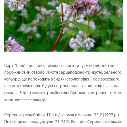
Сорт "Ілля" - рослина прямостоячого типу, має ребристий
порожнистий стебло. Листя серцеподібно-трикутні, зеленого
кольору, що переходять в сидячі стрілоподібні, без воскового
нальоту і опушення. Суцвіття гроновидні, квітки великі, світло-
рожеві. Зерно велике, ромбовидної форми, тригранне, темно-
коричневого кольору.
Середня врожайність-17,1 ц / га, максимальна - 33,2 (1997 р.).
Показник по виходу крупи-73-74 %. Рослина Середньостійка до