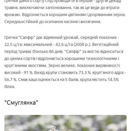
гречки даного сорту слід проводити в першій - другій декаді
травня, виключаючи запізнювання, так як це веде до втрати
врожаю. Відрізняється хорошим цвітінням і дозріванням зерна.
Середньостійкий до осипання насіння і вилягання.
Гречка "Сапфір" дає відмінний урожай, середній показник -
22,5 ц/га; максимальний - 42,6 ц/га (2008 р.). Вегетаційний
період триває близько 86 днів. "Сапфір" за якістю відноситься
до цінних сортів і відрізняється хорошими технологічними і
круп'яними якостями. Зерно велике, показник вирівняності
високий - 91 %. Вихід крупи становить 73,3 %, круп'яного ядра -
56,7 %. Смак каші оцінюється на 5 балів, крупа містить 14,5%
білка.
"Смуглянка"