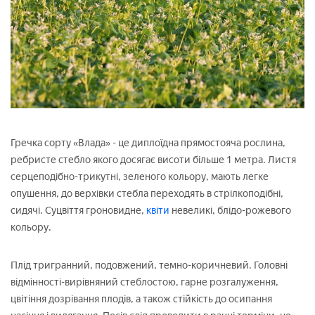
Гречка сорту «Влада» - це диплоїдна прямостояча рослина,
ребристе стебло якого досягає висоти більше 1 метра. Листя
серцеподібно-трикутні, зеленого кольору, мають легке
опушення, до верхівки стебла переходять в стрілкоподібні,
сидячі. Суцвіття гроновидне,
квіти
невеликі, блідо-рожевого
кольору.
Плід тригранний, подовжений, темно-коричневий. Головні
відмінності-вирівняний стеблостою, гарне розгалуження,
цвітіння дозрівання плодів, а також стійкість до осипання