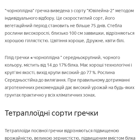
"чорноплідна" гречка виведена з сорту "Ювілейна-2" методом
індивідуального відбору. Це скоростиглий сорт, його
вегетаційний період становить не більше 75 днів. Стебла
рослини високорослі, близько 100 см заввишки, відрізняються
хорошою гіллястістю. Цвітіння хороше, Дружне, квіти білі.
Плід гречки
«
чорноплідна " середньокрупний, чорного
кольору, містить від 14 до 17% білка. Має хороші технологічні і
круп'яні якості, вихід крупи високий-до 77 %. Рослина
Середньостійка до вилягання. При правильному дотриманні
агротехнічних рекомендацій дає високий урожай на будь-яких
грунтах практично у всіх кліматичних зонах.
Тетраплоїдні сорти гречки
Тетраплоїди посівної гречки відрізняються підвищеною
врожайністю, великою зернистістю, підвищеним вмістом білка