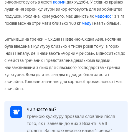
використовують в якості
корми
для худоби. У східних країнах
лушпиння зерен культури використовують для виробництва
подушок. Рослина, крім усього, має цінність як
медонос
: з 1 га
посівів можна отримати близько 100 кг
меду
і навіть більше.
Батьківщина гречки – Східна і Південно-Східна Азія. Рослина
була введена в культуру близько 4 тисяч років тому, в горах
Індії і Непалу, де її називають «чорним рисом». Відноситься до
сімейства гречаних і представлена декількома видами,
найважливіший з яких для сільського господарства - гречка
культурна. Вона ділиться на два підвиди: багатолиста і
звичайна. Головне значення для харчової промисловості має
звичайна.
чи знаєте ви?
гречкою культуру прозвали слов'яни після
того, як її завезли до них з Візантії в VII
столітті. За іншою версією назва "гречка"