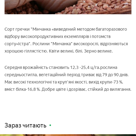
Сорт гречки "Мінчанка «виведений методом багаторазового
відбору високопродуктивних екземплярів і потомств
сорту»Істра". Рослини "Мінчанка" високорослі, відрізняються
хорошою гіллястістю. Квіти великі, білі. Зерно велике.
Середня врожайність становить 12,3 -25,4 ц/га.рослина
середньостигла, вегетаційний період триває від 79 до 90 днів.
Має високі технологічні та круп'яні якості, вихід крупи-73 %,
вміст білка-16,8 %. Добре цвіте і дозріває, стійкий до вилягання.
Зараз читають