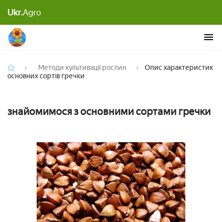
Ukr.
Agro
Опис характеристик основних сортів гречки
Методи культивації рослин
Опис характеристик
основних сортів гречки
знайомимося з основними сортами гречки