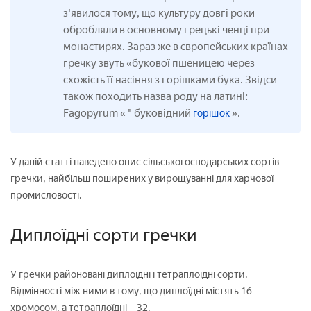
з'явилося тому, що культуру довгі роки
обробляли в основному грецькі ченці при
монастирях. Зараз же в європейських країнах
гречку звуть «букової пшеницею через
схожість її насіння з горішками бука. Звідси
також походить назва роду на латині:
Fagopyrum « " буковідний
».
горішок
У даній статті наведено опис сільськогосподарських сортів
гречки, найбільш поширених у вирощуванні для харчової
промисловості.
Диплоїдні сорти гречки
У гречки районовані диплоїдні і тетраплоїдні сорти.
Відмінності між ними в тому, що диплоїдні містять 16
хромосом, а тетраплоїдні – 32.