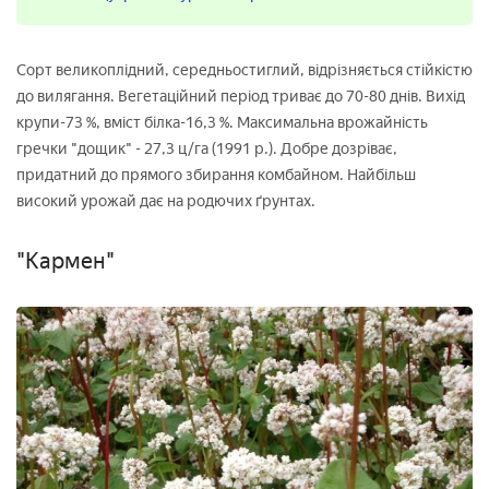
Сорт великоплідний, середньостиглий, відрізняється стійкістю
до вилягання. Вегетаційний період триває до 70-80 днів. Вихід
крупи-73 %, вміст білка-16,3 %. Максимальна врожайність
гречки "дощик" - 27,3 ц/га (1991 р.). Добре дозріває,
придатний до прямого збирання комбайном. Найбільш
високий урожай дає на родючих ґрунтах.
"Кармен"