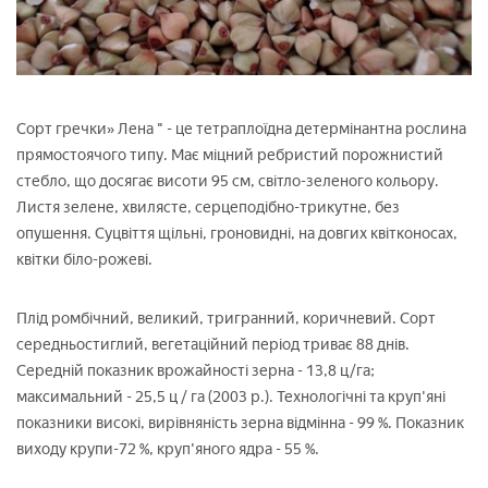
Сорт гречки» Лена " - це тетраплоїдна детермінантна рослина
прямостоячого типу. Має міцний ребристий порожнистий
стебло, що досягає висоти 95 см, світло-зеленого кольору.
Листя зелене, хвилясте, серцеподібно-трикутне, без
опушення. Суцвіття щільні, гроновидні, на довгих квітконосах,
квітки біло-рожеві.
Плід ромбічний, великий, тригранний, коричневий. Сорт
середньостиглий, вегетаційний період триває 88 днів.
Середній показник врожайності зерна - 13,8 ц/га;
максимальний - 25,5 ц / га (2003 р.). Технологічні та круп'яні
показники високі, вирівняність зерна відмінна - 99 %. Показник
виходу крупи-72 %, круп'яного ядра - 55 %.