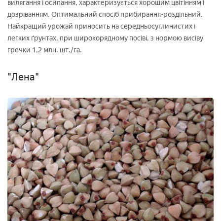
вилягання і осипання, характеризується хорошим цвітінням і
дозріванням. Оптимальний спосіб прибирання-роздільний.
Найкращий урожай приносить на середньосуглинистих і
легких ґрунтах, при широкорядному посіві, з нормою висіву
гречки 1,2 млн. шт./га.
"Лена"