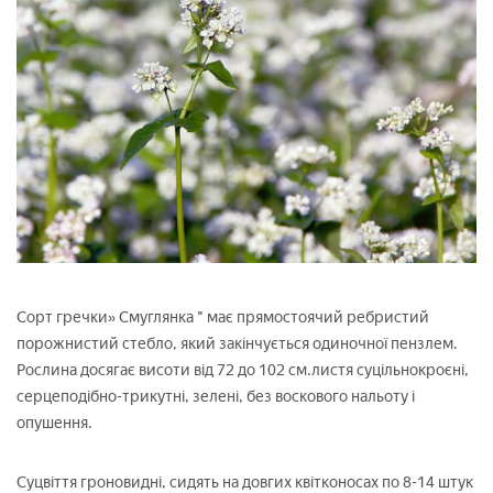
Сорт гречки» Смуглянка " має прямостоячий ребристий
порожнистий стебло, який закінчується одиночної пензлем.
Рослина досягає висоти від 72 до 102 см.листя суцільнокроєні,
серцеподібно-трикутні, зелені, без воскового нальоту і
опушення.
Суцвіття гроновидні, сидять на довгих квітконосах по 8-14 штук