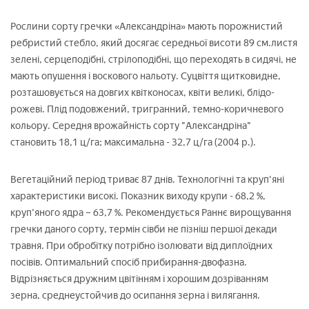
Рослини сорту гречки «Александріна» мають порожнистий
ребристий стебло, який досягає середньої висоти 89 см.листя
зелені, серцеподібні, стрілоподібні, що переходять в сидячі, не
мають опушення і воскового нальоту. Суцвіття щитковидне,
розташовується на довгих квітконосах, квіти великі, блідо-
рожеві. Плід подовжений, тригранний, темно-коричневого
кольору. Середня врожайність сорту "Александріна"
становить 18,1 ц/га; максимальна - 32,7 ц/га (2004 р.).
Вегетаційний період триває 87 днів. Технологічні та круп'яні
характеристики високі. Показник виходу крупи - 68,2 %,
круп'яного ядра – 63,7 %. Рекомендується Раннє вирощування
гречки даного сорту, термін сівби не пізніш першої декади
травня. При обробітку потрібно ізолювати від диплоїдних
посівів. Оптимальний спосіб прибирання-двофазна.
Відрізняється дружним цвітінням і хорошим дозріванням
зерна, среднеустойчив до осипання зерна і вилягання.