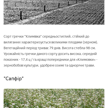
Сорт гречки "Климівка" середньостиглий, стійкий до
вилягання і характеризується великими плодами (зерном).
Вегетаційний період триває 79 днів. Висота стебла-98 см.
Урожайність гречки даного сорту досить висока, середній
показник - 17,4 ц / га.кращі попередники для «Климовки» -
зернобобові культури, удобрені озимі та однорічні трави.
"Сапфір"