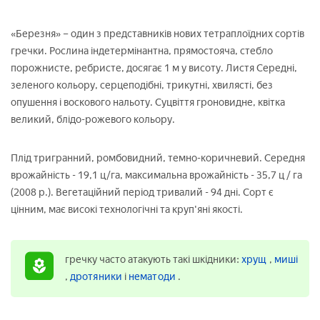
«Березня» – один з представників нових тетраплоїдних сортів
гречки. Рослина індетермінантна, прямостояча, стебло
порожнисте, ребристе, досягає 1 м у висоту. Листя Середні,
зеленого кольору, серцеподібні, трикутні, хвилясті, без
опушення і воскового нальоту. Суцвіття гроновидне, квітка
великий, блідо-рожевого кольору.
Плід тригранний, ромбовидний, темно-коричневий. Середня
врожайність - 19,1 ц/га, максимальна врожайність - 35,7 ц / га
(2008 р.). Вегетаційний період тривалий - 94 дні. Сорт є
цінним, має високі технологічні та круп'яні якості.
гречку часто атакують такі шкідники:
хрущ
,
миші
,
дротяники
і
нематоди
.