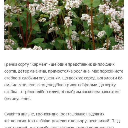
Гречка сорту "Кармен" - ще один представник диплоїдних
сортів, детермінантна, прямостояча рослина. Має порожнисте
стебло зі слабким опушенням, що досягає середньої висоти 86
см.листя зелене, серцеподібно-трикутної форми, до верху
стебла – стрілоподібні сидячі, зі слабким восковим нальотом і
без опушення.
Суцвіття щільне, гроновидне, розташоване на довгих
квітконосах. Квітка блідо-рожевого кольору, невеликий. Плід
тригранний, має ромбовидну форму, темно-коричневого