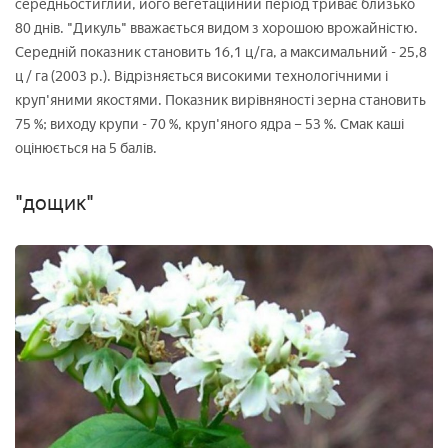
середньостиглий, його вегетаційний період триває близько
80 днів. "Дикуль" вважається видом з хорошою врожайністю.
Середній показник становить 16,1 ц/га, а максимальний - 25,8
ц / га (2003 р.). Відрізняється високими технологічними і
круп'яними якостями. Показник вирівняності зерна становить
75 %; виходу крупи - 70 %, круп'яного ядра – 53 %. Смак каші
оцінюється на 5 балів.
"дощик"