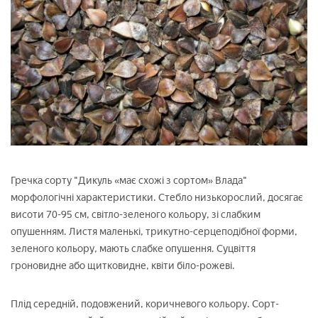
Гречка сорту "Дикуль «має схожі з сортом» Влада"
морфологічні характеристики. Стебло низькорослий, досягає
висоти 70-95 см, світло-зеленого кольору, зі слабким
опушенням. Листя маленькі, трикутно-серцеподібної форми,
зеленого кольору, мають слабке опушення. Суцвіття
гроновидне або щитковидне, квіти біло-рожеві.
Плід середній, подовжений, коричневого кольору. Сорт-