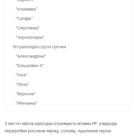
"Климівка"
"Сапфір"
"Смуглянка"
"чорноплідна"
Тетраплоїдні сорти гречки
"Александріна"
"Більшовик-4"
"Ілля"
"Лена"
"березня"
"Мінчанка"
З листя і квіток культури отримують вітамін РР, а відходи
переробки рослини-мучку, солому, лушпиння зерна-