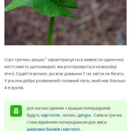
Сорт гречки» дощик " характеризується наявністю одиночної
кисті замість щитковидної, яка розташовується на верхівці
втечі. Суцвіття велике, досягає довжини 7 см, квіток не багато.
У рослин добре розвинений головний пагін, який має близько
4-6 вузлів.
для гречки одними з кращих попередників
будуть:
картопля
, люпин,
датура
. Сама ж гречка
стане відмінним попередником для: вівса,
цукрових буряків
і
картоплі
.