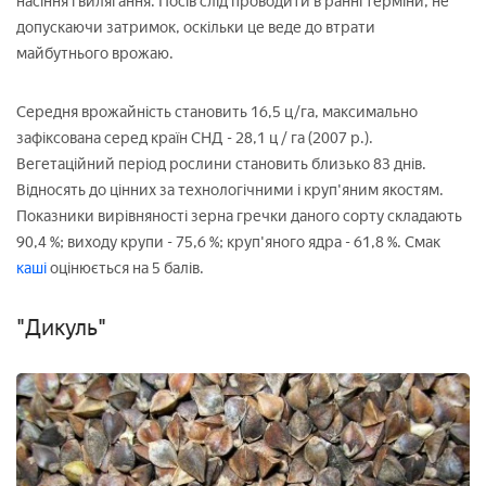
насіння і вилягання. Посів слід проводити в ранні терміни, не
допускаючи затримок, оскільки це веде до втрати
майбутнього врожаю.
Середня врожайність становить 16,5 ц/га, максимально
зафіксована серед країн СНД - 28,1 ц / га (2007 р.).
Вегетаційний період рослини становить близько 83 днів.
Відносять до цінних за технологічними і круп'яним якостям.
Показники вирівняності зерна гречки даного сорту складають
90,4 %; виходу крупи - 75,6 %; круп'яного ядра - 61,8 %. Смак
каші
оцінюється на 5 балів.
"Дикуль"