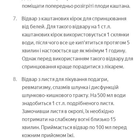
поміщати попередньо розігріті плоди каштана.
Відвар з каштанових кірок для спринцювання
від белей. Для такого відвару на 1 ст.л.
каштанових кірок використовується 1 склянки
води, після чого все це кип'ятиться протягом 5
хвилин і настоюється ще як мінімум 1 годину.
Однак перед використанням такого відвару для
спринцювання краще порадитися з лікарем.
Відвар з листя для лікування подагри,
ревматизму, спазмів шлунка і дисфункцій
шлунково-кишкового тракту. На 500 мл води
знадобиться 1 ст.л. подрібненого листя.
Замочивши листя в окропі, їх необхідно
потримати на слабкому вогні близько 15
хвилин. Приймається відвар по 100 мл перед
кожним прийомом їжі.