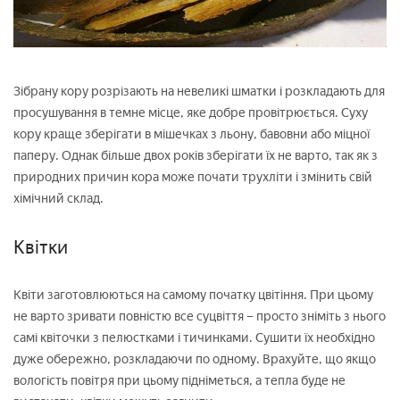
Зібрану кору розрізають на невеликі шматки і розкладають для
просушування в темне місце, яке добре провітрюється. Суху
кору краще зберігати в мішечках з льону, бавовни або міцної
паперу. Однак більше двох років зберігати їх не варто, так як з
природних причин кора може почати трухліти і змінить свій
хімічний склад.
Квітки
Квіти заготовлюються на самому початку цвітіння. При цьому
не варто зривати повністю все суцвіття – просто зніміть з нього
самі квіточки з пелюстками і тичинками. Сушити їх необхідно
дуже обережно, розкладаючи по одному. Врахуйте, що якщо
вологість повітря при цьому підніметься, а тепла буде не