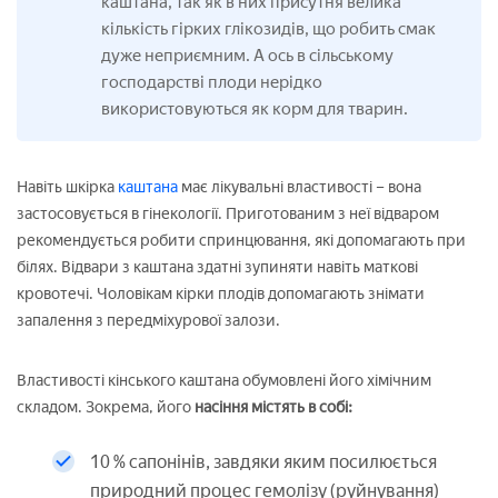
каштана, так як в них присутня велика
кількість гірких глікозидів, що робить смак
дуже неприємним. А ось в сільському
господарстві плоди нерідко
використовуються як корм для тварин.
Навіть шкірка
каштана
має лікувальні властивості – вона
застосовується в гінекології. Приготованим з неї відваром
рекомендується робити спринцювання, які допомагають при
білях. Відвари з каштана здатні зупиняти навіть маткові
кровотечі. Чоловікам кірки плодів допомагають знімати
запалення з передміхурової залози.
Властивості кінського каштана обумовлені його хімічним
складом. Зокрема, його
насіння містять в собі:
10 % сапонінів, завдяки яким посилюється
природний процес гемолізу (руйнування)