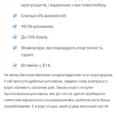
еритроцитів, і виділення з них гемоглобіну;
Близько 6% жирної олії;
49,5% крохмалю;
До 10% білків;
Флавоноїди, які покращують еластичність
судин;
Вітаміни з, В І К.
Не менш багатим хімічним складом відрізняється і кора дерева.
У ній присутні дубильні речовини, завдяки чому компреси з
кори сприяють загоєнню ран. Також в корі є ескулін-
протизапальна речовина, яке до того ж здатне прибирати
симптоми варикозного розширення вен, роблячи ноги більш
привабливими. Є в корі і есцин, який усуває венозний застій.