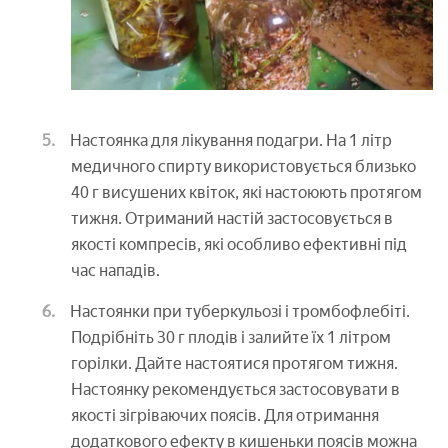
Настоянка для лікування подагри. На 1 літр
медичного спирту використовується близько
40 г висушених квіток, які настоюють протягом
тижня. Отриманий настій застосовується в
якості компресів, які особливо ефективні під
час нападів.
Настоянки при туберкульозі і тромбофлебіті.
Подрібніть 30 г плодів і залийте їх 1 літром
горілки. Дайте настоятися протягом тижня.
Настоянку рекомендується застосовувати в
якості зігріваючих поясів. Для отримання
додаткового ефекту в кишеньки поясів можна