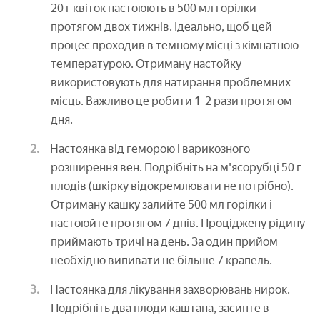
20 г квіток настоюють в 500 мл горілки
протягом двох тижнів. Ідеально, щоб цей
процес проходив в темному місці з кімнатною
температурою. Отриману настойку
використовують для натирання проблемних
місць. Важливо це робити 1-2 рази протягом
дня.
Настоянка від геморою і варикозного
розширення вен. Подрібніть на м'ясорубці 50 г
плодів (шкірку відокремлювати не потрібно).
Отриману кашку залийте 500 мл горілки і
настоюйте протягом 7 днів. Проціджену рідину
приймають тричі на день. За один прийом
необхідно випивати не більше 7 крапель.
Настоянка для лікування захворювань нирок.
Подрібніть два плоди каштана, засипте в