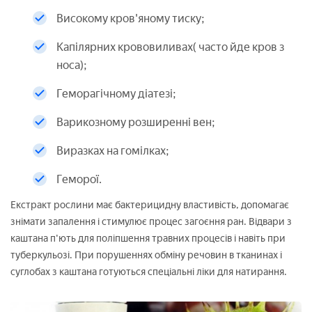
Високому кров'яному тиску;
Капілярних крововиливах( часто йде кров з
носа);
Геморагічному діатезі;
Варикозному розширенні вен;
Виразках на гомілках;
Геморої.
Екстракт рослини має бактерицидну властивість, допомагає
знімати запалення і стимулює процес загоєння ран. Відвари з
каштана п'ють для поліпшення травних процесів і навіть при
туберкульозі. При порушеннях обміну речовин в тканинах і
суглобах з каштана готуються спеціальні ліки для натирання.