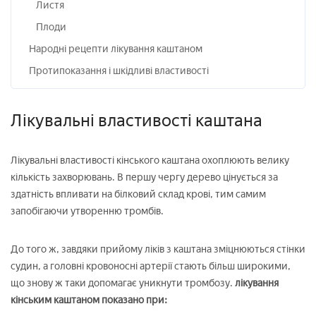
Листя
Плоди
Народні рецепти лікування каштаном
Протипоказання і шкідливі властивості
Лікувальні властивості каштана
Лікувальні властивості кінського каштана охоплюють велику
кількість захворювань. В першу чергу дерево цінується за
здатність впливати на білковий склад крові, тим самим
запобігаючи утворенню тромбів.
До того ж, завдяки прийому ліків з каштана зміцнюються стінки
судин, а головні кровоносні артерії стають більш широкими,
що знову ж таки допомагає уникнути тромбозу.
лікування
кінським каштаном
показано при: