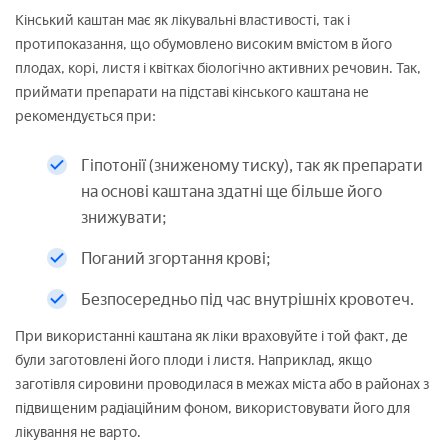
Кінський каштан має як лікувальні властивості, так і
протипоказання, що обумовлено високим вмістом в його
плодах, корі, листя і квітках біологічно активних речовин. Так,
приймати препарати на підставі кінського каштана не
рекомендується при:
Гіпотонії (зниженому тиску), так як препарати
на основі каштана здатні ще більше його
знижувати;
Поганий згортання крові;
Безпосередньо під час внутрішніх кровотеч.
При використанні каштана як ліки враховуйте і той факт, де
були заготовлені його плоди і листя. Наприклад, якщо
заготівля сировини проводилася в межах міста або в районах з
підвищеним радіаційним фоном, використовувати його для
лікування не варто.