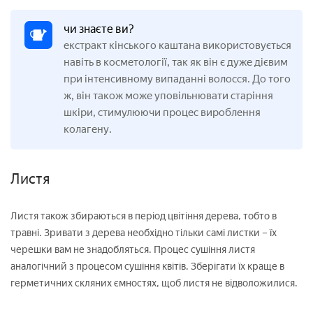
чи знаєте ви?
екстракт кінського каштана використовується
навіть в косметології, так як він є дуже дієвим
при інтенсивному випаданні волосся. До того
ж, він також може уповільнювати старіння
шкіри, стимулюючи процес вироблення
колагену.
Листя
Листя також збираються в період цвітіння дерева, тобто в
травні. Зривати з дерева необхідно тільки самі листки – їх
черешки вам не знадобляться. Процес сушіння листя
аналогічний з процесом сушіння квітів. Зберігати їх краще в
герметичних скляних ємностях, щоб листя не відволожилися.