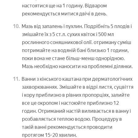
настоятися ще на 1 годину. Відваром
рекомендується митися двічі в день.
Мазь від запалень і пухлин. Подрібніть 5 плодів і
змішайте їх з 5 ст.л. сухих квіток і 500 мл
рослинного соняшникової олії. отриману суміш
потримайте на водяній бані близько 1 години,
поки вона не стане більш-менш однорідною.
Мазь необхідно наносити на проблемні ділянки.
Ванни з кінського каштана при дерматологічних
захворюваннях. Змішайте в відрі листя, суцвіття
і кору приблизно в рівних пропорціях, залийте
все це окропом і настоюйте приблизно 12
годин. Отриманий настій виливається в ванну і
розбавляється теплою водою. Процедуру в
такій ванні рекомендується проводити
протягом 15-20 хвилин.