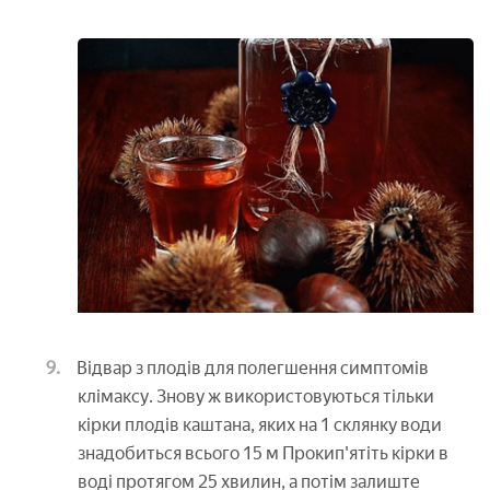
Відвар з плодів для полегшення симптомів
клімаксу. Знову ж використовуються тільки
кірки плодів каштана, яких на 1 склянку води
знадобиться всього 15 м Прокип'ятіть кірки в
воді протягом 25 хвилин, а потім залиште