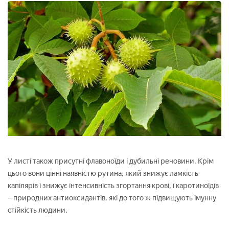
У листі також присутні флавоноїди і дубильні речовини. Крім
цього вони цінні наявністю рутина, який знижує ламкість
капілярів і знижує інтенсивність згортання крові, і каротиноїдів
– природних антиоксидантів, які до того ж підвищують імунну
стійкість людини.