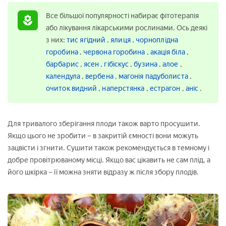
Все більшої популярності набирає фітотерапія
або лікування лікарськими рослинами. Ось деякі
з них:
тис ягідний
,
ялиця
,
чорноплідна
горобина
,
червона горобина
,
акація біла
,
барбарис
,
ясен
,
гібіскус
,
бузина
,
алое
,
календула
,
вербена
,
магонія падуболиста
,
очиток видний
,
наперстянка
,
естрагон
,
аніс
.
Для тривалого зберігання плоди також варто просушити.
Якщо цього не зробити – в закритій ємності вони можуть
зацвісти і згнити. Сушити також рекомендується в темному і
добре провітрюваному місці. Якщо вас цікавить не сам плід, а
його шкірка – її можна зняти відразу ж після збору плодів.