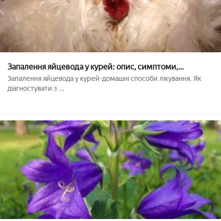
Запалення яйцевода у курей: опис, симптоми,
лікування, фото
Запалення яйцевода у курей-домашні способи лікування. Як
діагностувати з ...