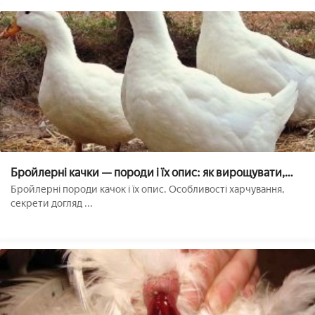
Бройлерні качки — породи і їх опис: як вирощувати,
утримувати і годувати домашню птицю
Бройлерні породи качок і їх опис. Особливості харчування,
секрети догляд ...