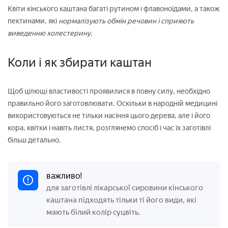
Квіти кінського каштана багаті рутином і флавоноїдами, а також
пектинами, які
нормалізують обмін речовин і сприяють
виведенню холестерину.
Коли і як збирати каштан
Щоб цілющі властивості проявилися в повну силу, необхідно
правильно його заготовлювати. Оскільки в народній медицині
використовуються не тільки насіння цього дерева, але і його
кора, квітки і навіть листя, розглянемо спосіб і час їх заготівлі
більш детально.
важливо!
для заготівлі лікарської сировини кінського
каштана підходять тільки ті його види, які
мають білий колір суцвіть.