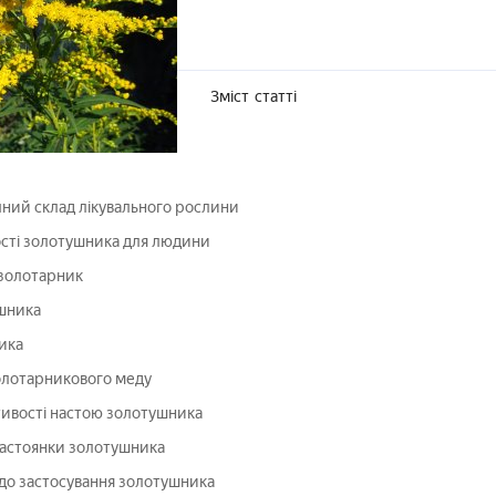
Зміст
статті
чний склад лікувального рослини
ості золотушника для людини
 золотарник
шника
ика
олотарникового меду
тивості настою золотушника
астоянки золотушника
до застосування золотушника