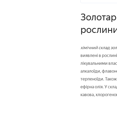
Золотар
рослин
хімічний склад зо
виявлені в рослин
лікувальними влас
алкалоїди, флавоно
терпеноїди. Також 
ефірна олія. У скл
кавова, хлорогено