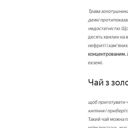
Трава золотушника,
деякі протипоказа
недостатністю.
Щоб
десять хвилин на в
нефриті і кам'яних
концентрованим.
екземі.
Чай з зо
щоб приготувати ча
кипіння і приберіт
Такий чай можна пи
крім показань, має