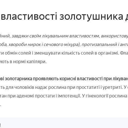
 властивості золотушника
ний, завдяки своїм лікувальним властивостям, використовує
ба, хвороби нирок і сечового міхура), протизапальний і ант
 обмін солей і зменшувати кількість солей в організмі. Фла
ють в нормі капіляри.
і золотарника проявляють корисні властивості при лікуванн
ь для чоловіків надає рослина при простатиті і уретриті. У
ан при аденомі простати і імпотенції. У гінекології росли
.
!