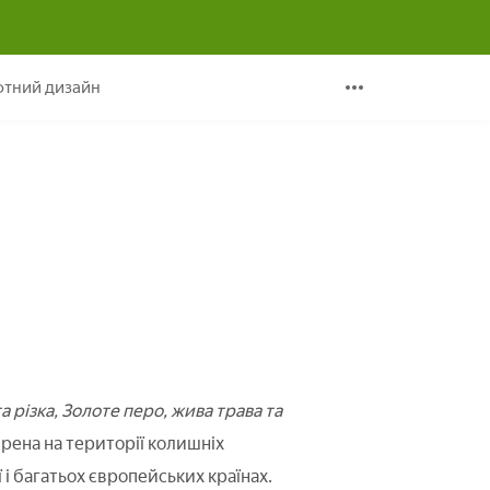
тний дизайн
а різка, Золоте перо, жива трава та
рена на території колишніх
 і багатьох європейських країнах.