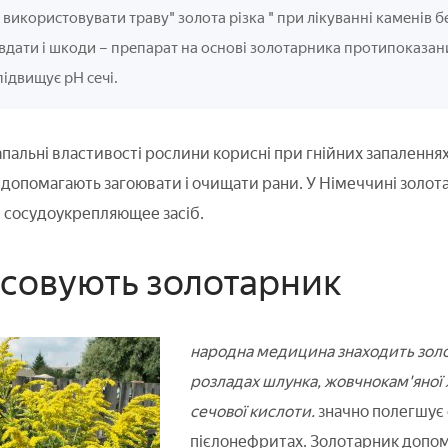
використовувати траву" золота різка " при лікуванні каменів бе
вдати і шкоди – препарат на основі золотарника протипоказа
підвищує рН сечі.
пальні властивості рослини корисні при гнійних запаленнях
 допомагають загоювати і очищати рани. У Німеччині золот
 сосудоукрепляющее засіб.
осовують золотарник
народна медицина знаходить золо
розладах шлунка, жовчнокам'яної
сечової кислоти.
значно полегшує 
пієлонефритах. Золотарник допом