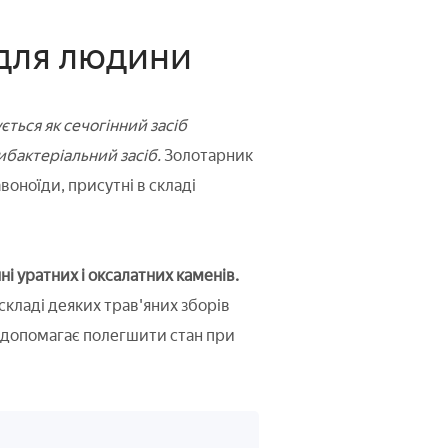
 для людини
ться як сечогінний засіб
ибактеріальний засіб.
Золотарник
воноїди, присутні в складі
і уратних і оксалатних каменів.
 складі деяких трав'яних зборів
на допомагає полегшити стан при