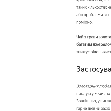
таких кількостях 
або проблеми з се
помірно.
Чай з трави золота
багатим джерелом
знижує рівень кис
Застосув
Золотарник любля
продукту корисно 
Зовнішньо, у вигл
гарне дієвий засіб