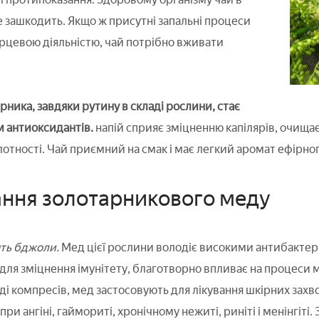
не зашкодить. Якщо ж присутні запальні процеси
рцевою діяльністю, чай потрібно вживати
рника, завдяки рутину в складі рослини, стає
 антиоксидантів.
напій сприяє зміцненню капілярів, очищає 
лотності. Чай приємний на смак і має легкий аромат ефірног
ання золотарникового меду
ть бджоли.
Мед цієї рослини володіє високими антибакте
для зміцнення імунітету, благотворно впливає на процеси м
яді компресів, мед застосовують для лікування шкірних зах
 при ангіні, гаймориті, хронічному нежиті, риніті і менінгі