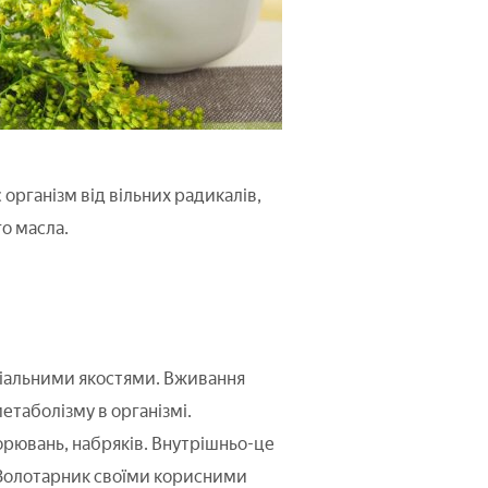
організм від вільних радикалів,
о масла.
ріальними якостями. Вживання
етаболізму в організмі.
ворювань, набряків. Внутрішньо-це
ті. Золотарник своїми корисними