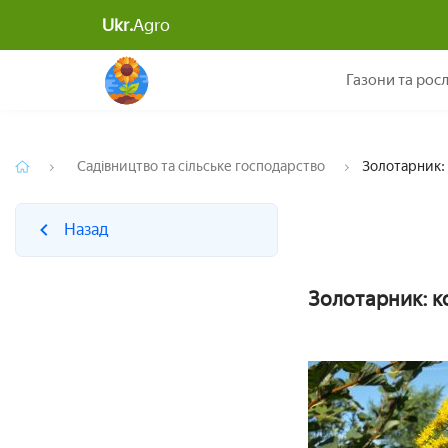
Ukr.
Agro
Назад
Газони та рос
Садівництво та сільське господарство
Золотарник: 
Назад
Золотарник: ко