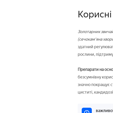
Корисні
Золотарник звичай
(сечокам'яна хворо
здатний регулювати
рослини, підтриму
Препарати на основ
безсумнівну корист
значно покращує ст
циститі, кандидозі
важливо