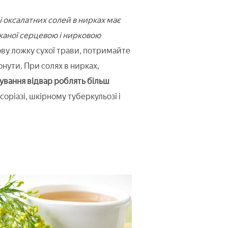
 і оксалатних солей в нирках має
каної серцевою і нирковою
ву ложку сухої трави, потримайте
онути. При солях в нирках,
ування відвар роблять більш
оріазі, шкірному туберкульозі і