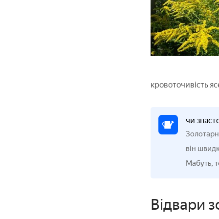
кровоточивість яс
чи знаєт
Золотарни
він швидк
Мабуть, т
Відвари 