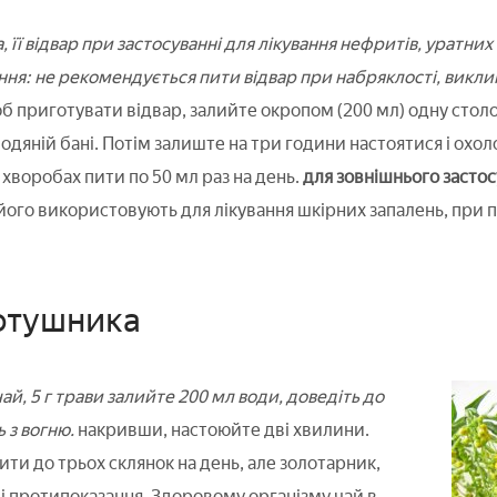
 її відвар при застосуванні для лікування нефритів, уратних
ння: не рекомендується пити відвар при набряклості, викли
 приготувати відвар, залийте окропом (200 мл) одну столо
одяній бані. Потім залиште на три години настоятися і охол
 хворобах пити по 50 мл раз на день.
для зовнішнього застос
його використовують для лікування шкірних запалень, при пс
лотушника
й, 5 г трави залийте 200 мл води, доведіть до
ь з вогню.
накривши, настоюйте дві хвилини.
ти до трьох склянок на день, але золотарник,
 і протипоказання. Здоровому організму чай в