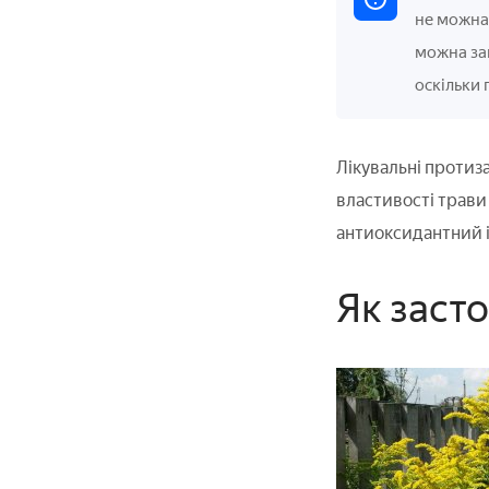
не можна 
можна за
оскільки 
Лікувальні протиза
властивості трави
антиоксидантний і
Як заст