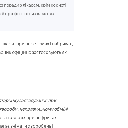
з поради з лікарем, крім користі
ний при фосфатних каменях,
 шкіри, при переломах і набряках,
арник офіційно застосовують як
тарнику застосування при
 хвороби, неправильному обміні
стан хворих при нефритах і
агає знімати хворобливі