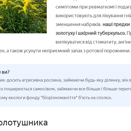
симптоми при ревматизмі і подагр
використовують для лікування гній
зменшення набряків.
наші предки
золотуху і шкірний туберкульоз.
П
вилікуватися від стоматиту, ангіни 
ен, а також усунути неприємний запах з ротової порожнини.
е ви?
к-досить агресивна рослина, займаючи будь-яку ділянку, він ви
о поширюється самосівом, займаючи все більше і більше терито
ому екологи фонду "біорізноманіття" б'ють на сполох.
золотушника