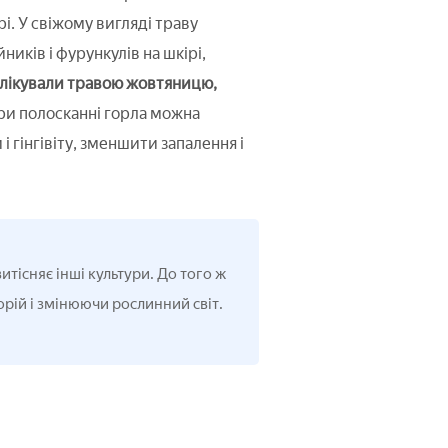
і. У свіжому вигляді траву
ників і фурункулів на шкірі,
 лікували травою жовтяницю,
ри полосканні горла можна
і гінгівіту, зменшити запалення і
тісняє інші культури. До того ж
рій і змінюючи рослинний світ.