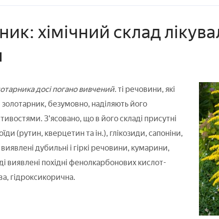
ник: хімічний склад лікув
и
лотарника досі погано вивчений.
ті речовини, які
і золотарник, безумовно, наділяють його
тивостями. З'ясовано, що в його складі присутні
їди (рутин, кверцетин та ін.), глікозиди, сапоніни,
виявлені дубильні і гіркі речовини, кумарини,
аді виявлені похідні фенолкарбонових кислот-
ва, гідроксикорична.