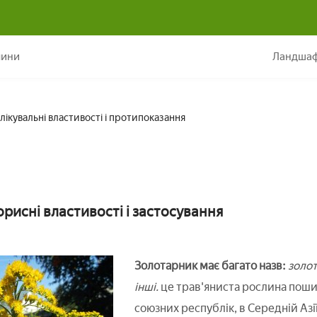
Золотарник: лікувальні властивості і протипоказання
лини
Ландшаф
лікувальні властивості і протипоказання
рисні властивості і застосування
Золотарник має багато назв:
золот
інші.
це трав'яниста рослина поши
союзних республік, в Середній Азії