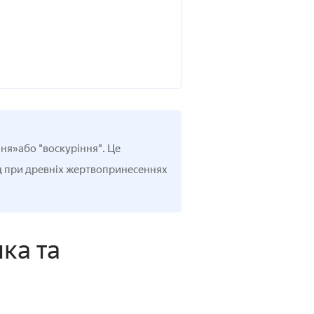
ння»або "воскуріння". Це
ід при древніх жертвопринесеннях
ка та