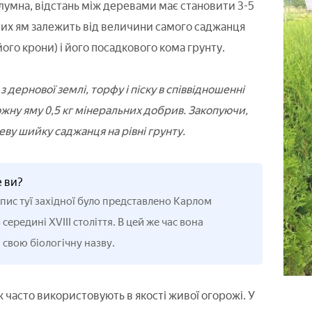
олумна, відстань між деревами має становити 3-5
их ям залежить від величини самого саджанця
ого крони) і його посадкового кома грунту.
 дернової землі, торфу і піску в співвідношенні
ожну яму 0,5 кг мінеральних добрив. Закопуючи,
ву шийку саджанця на рівні грунту.
е ви?
ис туї західної було представлено Карлом
 середині XVIII століття. В цей же час вона
свою біологічну назву.
 часто використовують в якості живої огорожі. У