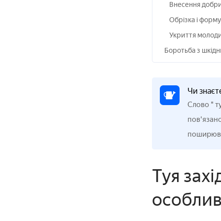
Внесення добр
Обрізка і форм
Укриття молоди
Боротьба з шкід
Чи знаєт
Слово " т
пов'язано
поширюва
Туя зах
особлив