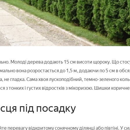
льно. Молоді дерева додають 15 см висоти щороку. Що стосу
ально вона розростається до 1,5 м, додаючи по 5 см в обся
, не гладка. Сама хвоя лускоподібний, темно-зеленого коль
я з тонких і густих відростків з мікоризою. Шишки коричневі,
сця під посадку
те перевагу відкритому сонячному ділянці або півтіні. У сил