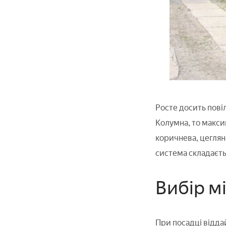
Росте досить пові
Колумна, то максим
коричнева, цегляна
система складаєтьс
Вибір мі
При посадці віддай