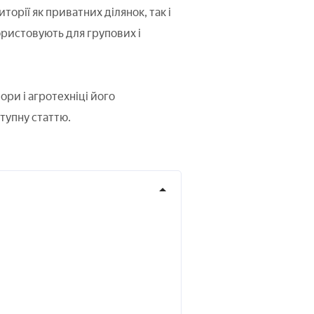
торії як приватних ділянок, так і
ористовують для групових і
ри і агротехніці його
тупну статтю.