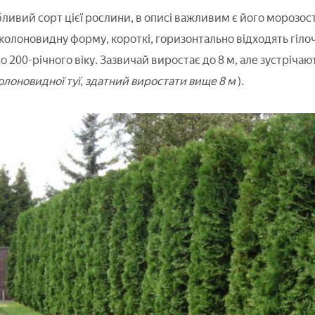
ливий сорт цієї рослини, в описі важливим є його морозості
, колоновидну форму, короткі, горизонтально відходять гіло
 200-річного віку. Зазвичай виростає до 8 м, але зустрічаю
олоновидної туї, здатний виростати вище 8 м
).