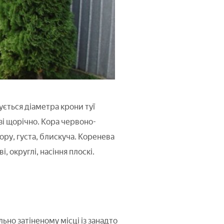
ється діаметра крони туї
зі щорічно. Кора червоно-
ору, густа, блискуча. Коренева
 округлі, насіння плоскі.
ьно затіненому місці із занадто