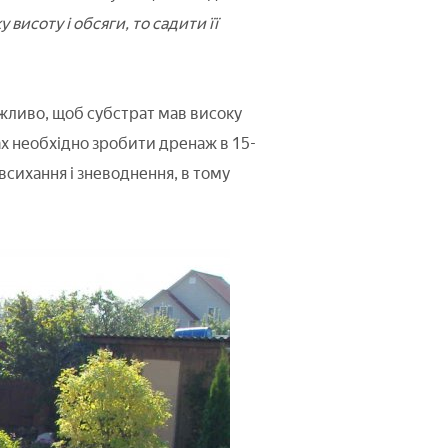
висоту і обсяги, то садити її
важливо, щоб субстрат мав високу
ах необхідно зробити дренаж в 15-
всихання і зневоднення, в тому