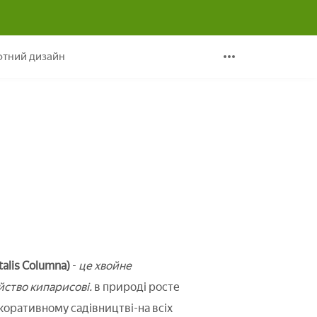
сті догляду
тний дизайн
talis Columna)
-
це хвойне
ейство кипарисові.
в природі росте
екоративному садівництві-на всіх