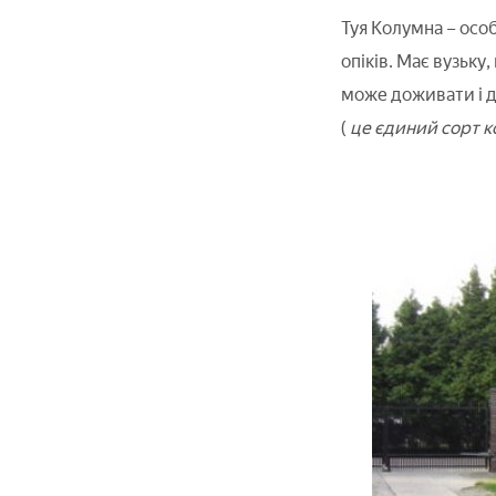
Туя Колумна – особ
опіків. Має вузьку
може доживати і до
(
це єдиний сорт к