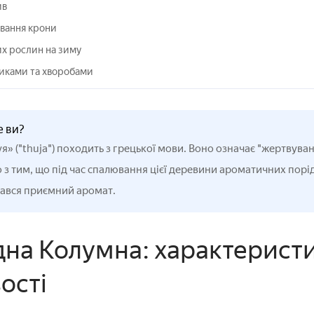
ив
ування крони
х рослин на зиму
никами та хворобами
е ви?
уя» ("thuja") походить з грецької мови. Воно означає "жертвува
 з тим, що під час спалювання цієї деревини ароматичних пор
вся приємний аромат.
ідна Колумна: характеристи
ості