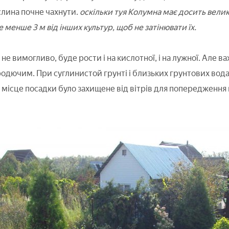
лина почне чахнути.
оскільки туя Колумна має досить велику 
е менше 3 м від інших культур, щоб не затінювати їх.
не вимогливо, буде рости і на кислотної, і на лужної. Але 
 родючим. При суглинистой грунті і близьких грунтових вод
 місце посадки було захищене від вітрів для попередження 