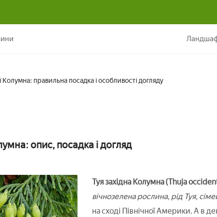
Агротехніка вирощування туї Колумна: правильна посадка і особливо
лини
Ландшаф
 Колумна: правильна посадка і особливості догляду
лумна: опис, посадка і догляд
Туя західна Колумна (Thuja occiden
вічнозелена рослина, рід Туя, сім
на сході Північної Америки. А в д