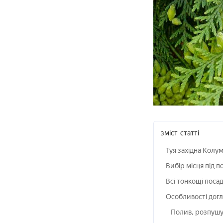
зміст
статті
Туя західна Колу
Вибір місця під п
Всі тонкощі поса
Особливості догл
Полив, розпушув