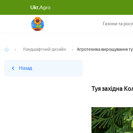
Ukr.
Agro
Назад
Газони та рос
Ландшафтний дизайн
Агротехніка вирощування туї
Назад
Туя західна Ко