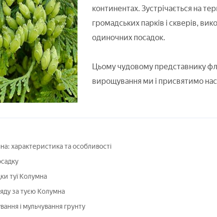
континентах. Зустрічається на тери
громадських парків і скверів, вик
одиночних посадок.
Цьому чудовому представнику фло
вирощування ми і присвятимо нас
мна: характеристика та особливості
осадку
дки туї Колумна
яду за туєю Колумна
ання і мульчування грунту