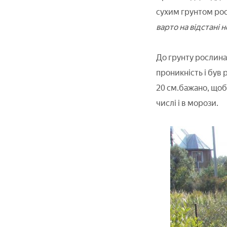
сухим грунтом рос
варто на відстані н
До грунту рослина 
проникність і був
20 см.бажано, щоб
числі і в морози.