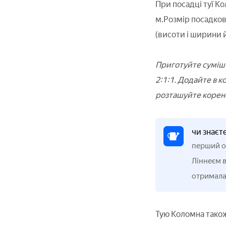
При посадці туї К
м.Розмір посадков
(висоти і ширини й
Приготуйте суміш з
2:1:1. Додайте в к
розташуйте корене
чи знаєт
перший оп
Ліннеєм в
отримала 
Тую Коломна також