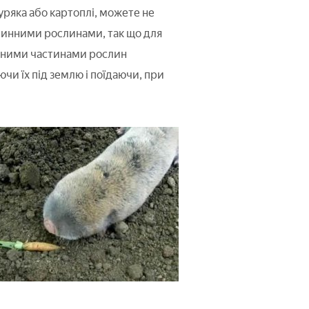
уряка або картоплі, можете не
улинними рослинами, так що для
еленими частинами рослин
ючи їх під землю і поїдаючи, при