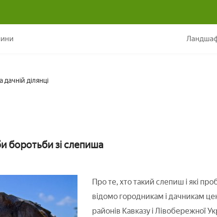
Как позбутися від слепыша на дачній ділянці
лини
Ландшаф
 дачній ділянці
би боротьби зі слепиша
Про те, хто такий слепиш і які пр
відомо городникам і дачникам цен
районів Кавказу і Лівобережної Ук