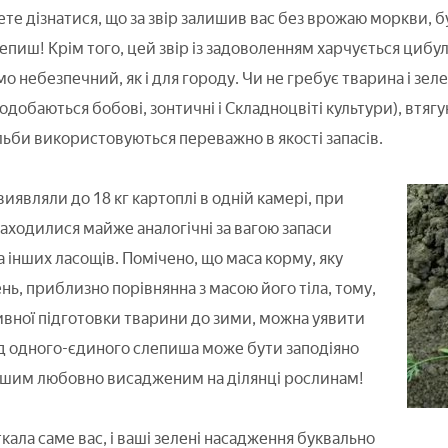
ете дізнатися, що за звір залишив вас без врожаю моркви, б
лепиш! Крім того, цей звір із задоволенням харчується циб
амо небезпечний, як і для городу. Чи не гребує тварина і з
добаються бобові, зонтичні і Складноцвіті культури), втягу
ульби використовуються переважно в якості запасів.
виявляли до 18 кг картоплі в одній камері, при
находилися майже аналогічні за вагою запаси
а інших ласощів. Помічено, що маса корму, яку
ень, приблизно порівнянна з масою його тіла, тому,
ивної підготовки тварини до зими, можна уявити
від одного-єдиного слепиша може бути заподіяно
іншим любовно висадженим на ділянці рослинам!
ткала саме вас, і ваші зелені насадження буквально