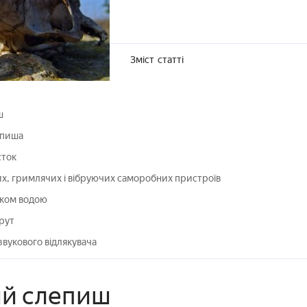
Зміст
статті
ш
епиша
сток
их, гримлячих і вібруючих саморобних пристроїв
аком водою
рут
звукового відлякувача
ий слепиш