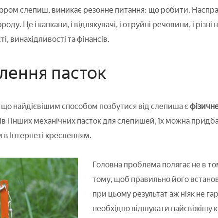
ором слепиш, виникає резонне питання: що робити. Насправд
ороду. Це і капкани, і відлякувачі, і отруйні речовини, і різ
ті, винахідливості та фінансів.
лення пасток
, що найдієвішим способом позбутися від слепиша є
фізичне
нів і інших механічних пасток для слепишей, їх можна прид
 в Інтернеті кресленням.
Головна проблема полягає не в том
тому, щоб правильно його встанови
при цьому результат аж ніяк не га
необхідно відшукати найсвіжішу к