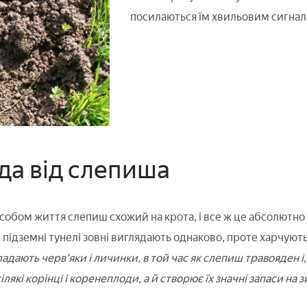
посилаються їм хвильовим сигнал
да від слепиша
пособом життя слепиш схожий на крота, і все ж це абсолютно
кі підземні тунелі зовні виглядають однаково, проте харчуют
ладають черв'яки і личинки, в той час як слепиш травояден і,
лякі корінці і коренеплоди, а й створює їх значні запаси на з