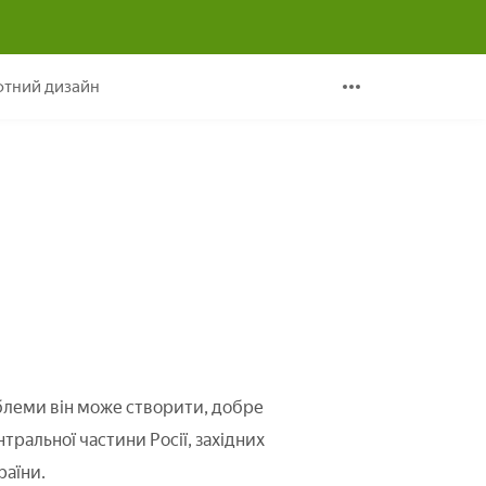
тний дизайн
облеми він може створити, добре
тральної частини Росії, західних
раїни.