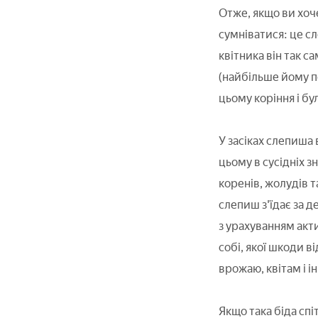
Отже, якщо ви хоч
сумніватися: це с
квітника він так с
(найбільше йому по
цьому коріння і б
У засіках слепиша 
цьому в сусідніх з
коренів, жолудів т
слепиш з'їдає за д
з урахуванням акт
собі, якої шкоди 
врожаю, квітам і 
Якщо така біда спі