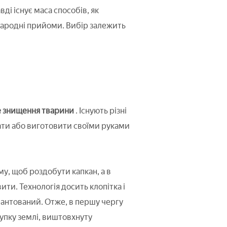
і існує маса способів, як
ні народні прийоми. Вибір залежить
 знищення тварини
. Існують різні
бати або виготовити своїми руками
у, щоб роздобути капкан, а в
ти. Технологія досить клопітка і
рантований. Отже, в першу чергу
упку землі, виштовхнуту