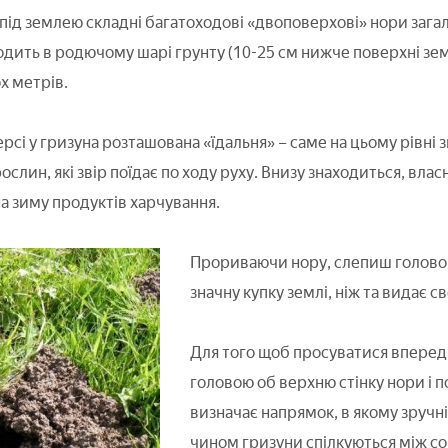
ід землею складні багатоходові «двоповерхові» нори зага
дить в родючому шарі грунту (10-25 см нижче поверхні земл
х метрів.
сі у гризуна розташована «їдальня» – саме на цьому рівні з
ослин, які звір поїдає по ходу руху. Внизу знаходиться, влас
на зиму продуктів харчування.
Прориваючи нору, слепиш голово
значну купку землі, ніж та видає с
Для того щоб просуватися вперед 
головою об верхню стінку нори і по
визначає напрямок, в якому зруч
чином гризуни спілкуються між с