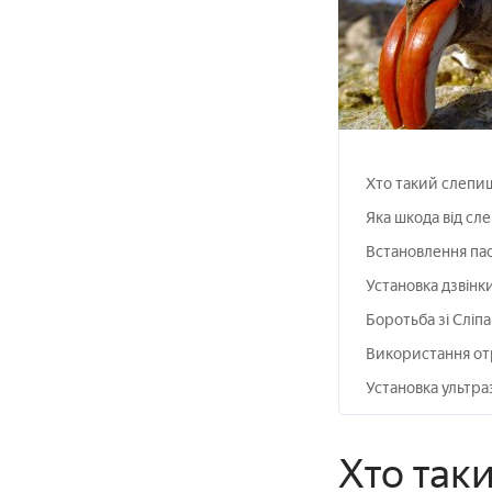
Хто такий слепи
Яка шкода від сл
Встановлення па
Установка дзвінк
Боротьба зі Сліп
Використання от
Установка ультра
Хто так