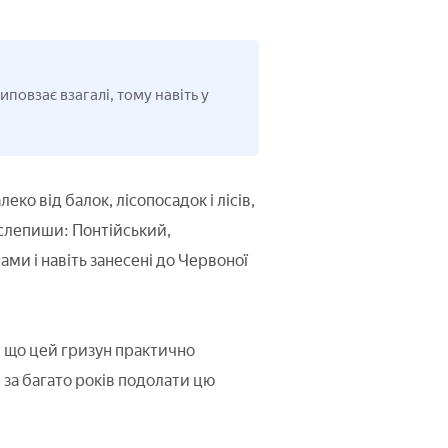
повзає взагалі, тому навіть у
ко від балок, лісопосадок і лісів,
і слепиши: Понтійський,
ми і навіть занесені до Червоної
о, що цей гризун практично
, за багато років подолати цю