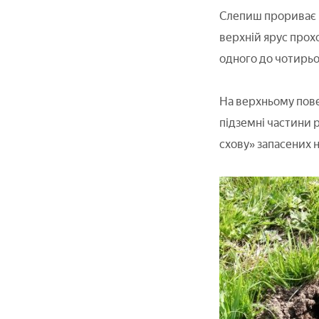
Слепиш прориває п
верхній ярус прохо
одного до чотирьо
На верхньому повер
підземні частини р
схову» запасених 