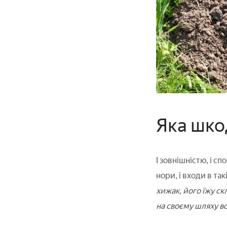
Яка шко
І зовнішністю, і с
нори, і входи в та
хижак, його їжу ск
на своєму шляху всі