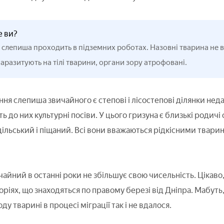
е ви?
 слепиша проходить в підземних роботах. Назовні тварина не ви
паразитують на тілі тварини, органи зору атрофовані.
 слепиша звичайного є степові і лісостепові ділянки недале
 до них культурні посіви. У цього гризуна є близькі родич
ільський і піщаний. Всі вони вважаються рідкісними тварина
чайний в останні роки не збільшує свою чисельність. Цікав
оріях, що знаходяться по правому березі від Дніпра. Мабуть
 тварині в процесі міграції так і не вдалося.