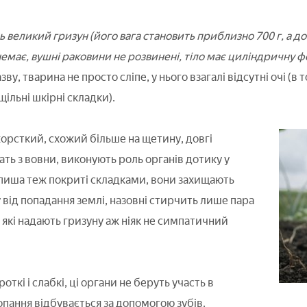
ь великий гризун (його вага становить приблизно 700 г, а до
емає, вушні раковини не розвинені, тіло має циліндричну ф
у, тварина не просто сліпе, у нього взагалі відсутні очі (в 
щільні шкірні складки).
орсткий, схожий більше на щетину, довгі
ть з вовни, виконують роль органів дотику у
пиша теж покриті складками, вони захищають
від попадання землі, назовні стирчить лише пара
 які надають гризуну аж ніяк не симпатичний
откі і слабкі, ці органи не беруть участь в
опання відбувається за допомогою зубів.