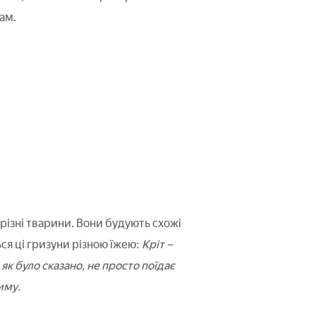
ам.
 різні тварини. Вони будують схожі
ься ці гризуни різною їжею:
Кріт –
 як було сказано, не просто поїдає
иму.