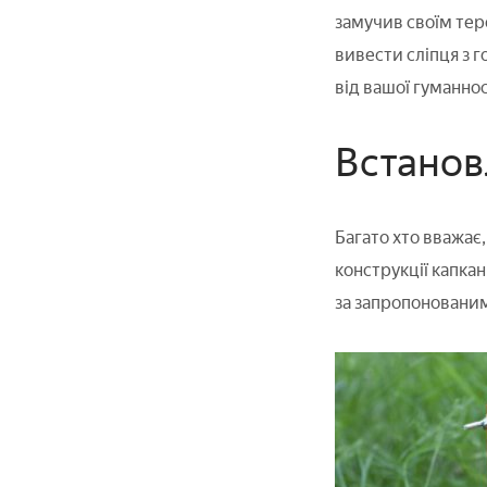
замучив своїм тер
вивести сліпця з г
від вашої гуманнос
Встанов
Багато хто вважає
конструкції капка
за запропонованим