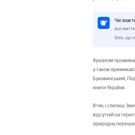
Чи знаєт
все життя
бліх, що 
Ареалом проживання
а також примикають
Буковинський, Под
книги України.
Втім, і слепиш Зви
відсутній на терит
природну перешкоду