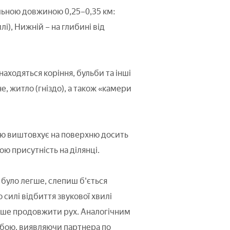
льною довжиною 0,25–0,35 км:
і), Нижній – на глибині від
находяться коріння, бульби та інші
не, житло (гніздо), а також «камери
ю виштовхує на поверхню досить
вою присутність на ділянці.
було легше, слепиш б'ється
 силі відбиття звукової хвилі
ніше продовжити рух. Аналогічним
обою, виявляючи партнера по