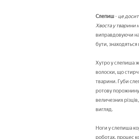
Слепиш
-
це досит
Хвоста у тварини н
виправдовуючи назв
бути, знаходяться 
Хутро у слепиша ж
волоски, що стирча
тварини. Губи сле
ротову порожнину 
величезних різців,
вигляд.
Ноги у слепиша кор
роботах, процес к