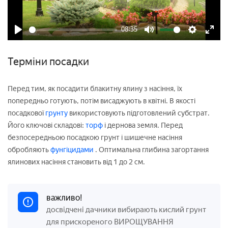
08:35
Play
Mute
Settings
Enter
fulls
Терміни посадки
Перед тим, як посадити блакитну ялину з насіння, їх
попередньо готують, потім висаджують в квітні. В якості
посадкової
грунту
використовують підготовлений субстрат.
Його ключові складові:
торф
і дернова земля. Перед
безпосередньою посадкою грунт і шишечне насіння
обробляють
фунгіцидами
. Оптимальна глибина загортання
ялинових насіння становить від 1 до 2 см.
важливо!
досвідчені дачники вибирають кислий грунт
для прискореного ВИРОЩУВАННЯ