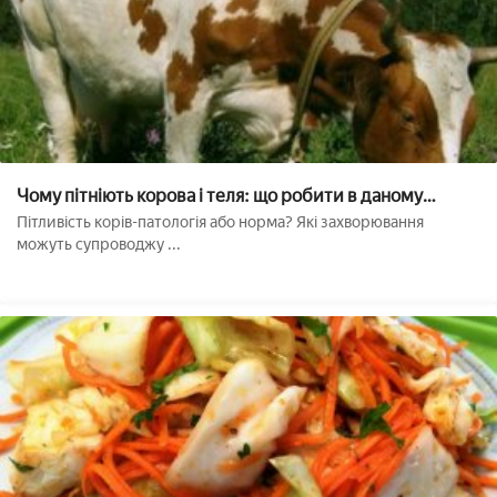
Чому пітніють корова і теля: що робити в даному
випадку
Пітливість корів-патологія або норма? Які захворювання
можуть супроводжу ...