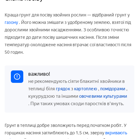
Краща грунт для посіву хвойних рослин — відібраний грунт у
газону
. Його можна змішати з удобреному землею, взятої під
дорослими хвойними насадженнями. З особливою точністю
підходите до дати посіву шишечних насіння. Після зміни
температур охолоджене насіння втрачає сої властивості після
50 годин.
важливо!
не рекомендують сіяти блакитні хвойники в
теплиці біля
з
,
,
грядок
картоплею
помідорами
кукурудзою та іншими
овочевими культурами
. При таких умовах сходи паростків в'януть.
Грунт в теплиці добре зволожують перед початком робіт. У
горщиках насіння заглиблюють до 1,5 см, зверху
вкривають