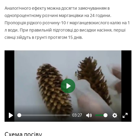
Аналогічного ефекту можна досягти замочуванням в
однопроцентному розчині марганцівки на 24 години.
Пропорція рідкого розчину-10 г марганцевокислого калію на 1
л води. При правильній підготовці до висадки насіння, перші
сіянці зійдуть в грунті протягом 15 днів.
Play
03:27
Play
Mute
Settings
Enter
fulls
Схема посіву