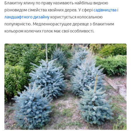
Блакитну ялину по праву називають найбільш видною
різновидом сімейства хвойних дерев. У сфері
садівництва
і
ландшафтного дизайну
користується колосальною
популярністю. Медленнорастущее деревце з блакитним
кольором колючих голок має свої особливості.