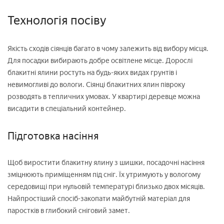
Технологія посіву
Якість сходів сіянців багато в чому залежить від вибору місця.
Для посадки вибирають добре освітлене місце. Дорослі
блакитні ялини ростуть на будь-яких видах грунтів і
невимогливі до вологи. Сіянці блакитних ялин півроку
розводять в тепличних умовах. У квартирі деревце можна
висадити в спеціальний контейнер.
Підготовка насіння
Щоб виростити блакитну ялину з шишки, посадочні насіння
зміцнюють приміщенням під сніг. Їх утримують у вологому
середовищі при нульовій температурі близько двох місяців.
Найпростіший спосіб-закопати майбутній матеріал для
паростків в глибокий сніговий замет.