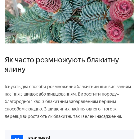
Як часто розмножують блакитну
ялину
Існують два способи розмноження блакитний їли: висіванням
насіння з шишок або живцюванням. Виростити породу»
благородної " хвої з блакитним забарвленням першим
способом складно. З шишечних насіння одного і того ж
деревця виростають як блакитні, так і зелені насадження.
важливо!