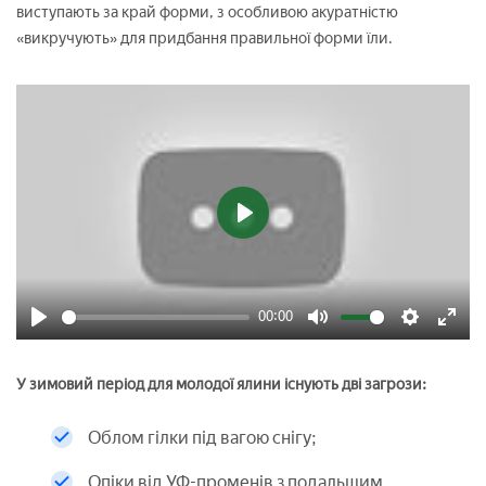
виступають за край форми, з особливою акуратністю
«викручують» для придбання правильної форми їли.
Play
00:00
Play
Mute
Settings
Enter
fulls
У зимовий період для молодої ялини існують дві загрози:
Облом гілки під вагою снігу;
Опіки від УФ-променів з подальшим