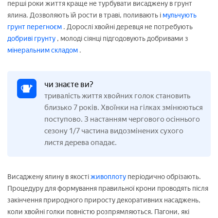
перші роки життя краще не турбувати висаджену в грунт
ялина. Дозволяють їй рости в траві, поливають і
мульчують
грунт
перегноєм
. Дорослі хвойні деревця не потребують
добриві грунту
, молоді сіянці підгодовують добривами з
мінеральним складом
.
чи знаєте ви?
тривалість життя хвойних голок становить
близько 7 років. Хвоїнки на гілках змінюються
поступово. З настанням чергового осіннього
сезону 1/7 частина видозмінених сухого
листя дерева опадає.
Висаджену ялину в якості
живоплоту
періодично обрізають.
Процедуру для формування правильної крони проводять після
закінчення природного приросту декоративних насаджень,
коли хвойні голки повністю розпрямляються. Пагони, які