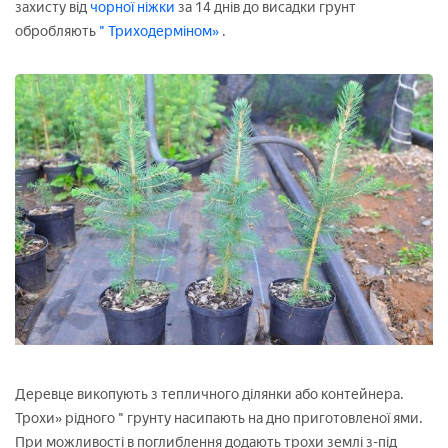
захисту від
чорної ніжки
за 14 днів до висадки грунт
обробляють
" Триходерміном»
.
Деревце викопують з тепличного ділянки або контейнера.
Трохи» рідного " грунту насипають на дно приготовленої ями.
При можливості в поглиблення додають трохи землі з-під