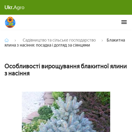
Блакитна ялина з насіння: посадка і догляд за
Ukr.
Agro
сіянцями
Садівництво та сільське господарство
Блакитна
ялина з насіння: посадка і догляд за сіянцями
Особливості вирощування блакитної ялини
з насіння