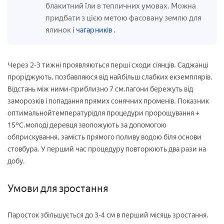
блакитний їли в тепличних умовах. Можна
придбати з цією метою фасовану землю для
ялинок і
.
чагарників
Через 2-3 тижні проявляються перші сходи сіянців. Саджанці
проріджують, позбавляюся від найбільш слабких екземплярів.
Відстань між ними-приблизно 7 см.пагони бережуть від
заморозків і попадання прямих сонячних променів. Показник
оптимальнойтемпературідля процедури пророщування +
15°С.молоді деревця зволожують за допомогою
обприскування, замість прямого поливу водою біля основи
стовбура. У перший час процедуру повторюють два рази на
добу.
Умови для зростання
Паросток збільшується до 3-4 см в перший місяць зростання.