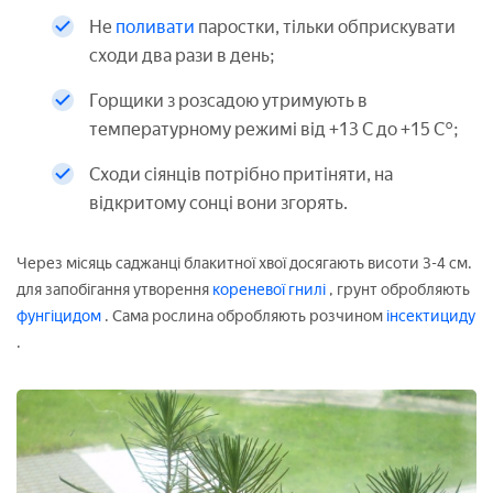
Не
поливати
паростки, тільки обприскувати
сходи два рази в день;
Горщики з розсадою утримують в
температурному режимі від +13 С до +15 С°;
Сходи сіянців потрібно притіняти, на
відкритому сонці вони згорять.
Через місяць саджанці блакитної хвої досягають висоти 3-4 см.
для запобігання утворення
кореневої гнилі
, грунт обробляють
фунгіцидом
. Сама рослина обробляють розчином
інсектициду
.