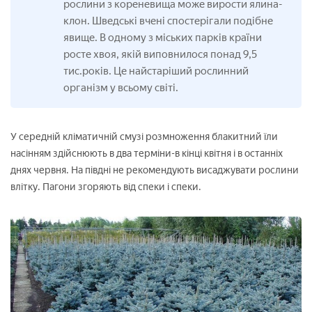
рослини з кореневища може вирости ялина-
клон. Шведські вчені спостерігали подібне
явище. В одному з міських парків країни
росте хвоя, якій виповнилося понад 9,5
тис.років. Це найстаріший рослинний
організм у всьому світі.
У середній кліматичній смузі розмноження блакитний їли
насінням здійснюють в два терміни-в кінці квітня і в останніх
днях червня. На півдні не рекомендують висаджувати рослини
влітку. Пагони згоряють від спеки і спеки.