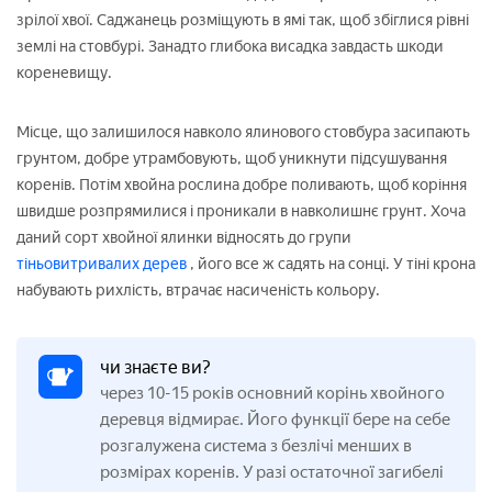
зрілої хвої. Саджанець розміщують в ямі так, щоб збіглися рівні
землі на стовбурі. Занадто глибока висадка завдасть шкоди
кореневищу.
Місце, що залишилося навколо ялинового стовбура засипають
грунтом, добре утрамбовують, щоб уникнути підсушування
коренів. Потім хвойна рослина добре поливають, щоб коріння
швидше розпрямилися і проникали в навколишнє грунт. Хоча
даний сорт хвойної ялинки відносять до групи
тіньовитривалих дерев
, його все ж садять на сонці. У тіні крона
набувають рихлість, втрачає насиченість кольору.
чи знаєте ви?
через 10-15 років основний корінь хвойного
деревця відмирає. Його функції бере на себе
розгалужена система з безлічі менших в
розмірах коренів. У разі остаточної загибелі