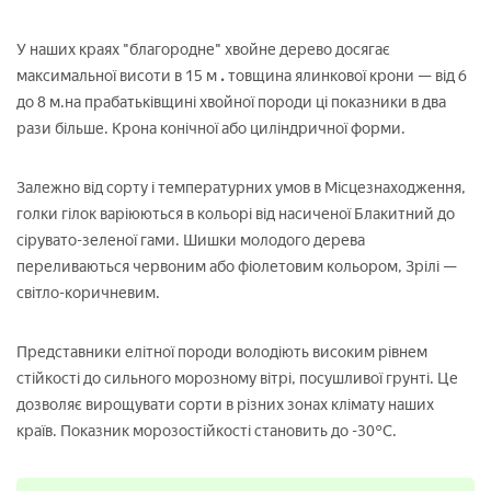
У наших краях "благородне" хвойне дерево досягає
максимальної висоти в 15 м
.
товщина ялинкової крони — від 6
до 8 м.на прабатьківщині хвойної породи ці показники в два
рази більше. Крона конічної або циліндричної форми.
Залежно від сорту і температурних умов в Місцезнаходження,
голки гілок варіюються в кольорі від насиченої Блакитний до
сірувато-зеленої гами. Шишки молодого дерева
переливаються червоним або фіолетовим кольором, Зрілі —
світло-коричневим.
Представники елітної породи володіють високим рівнем
стійкості до сильного морозному вітрі, посушливої грунті. Це
дозволяє вирощувати сорти в різних зонах клімату наших
країв. Показник морозостійкості становить до -30°С.