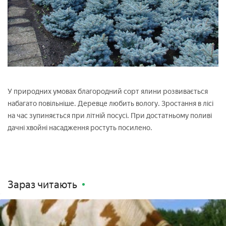
У природних умовах благородний сорт ялини розвивається
набагато повільніше. Деревце любить вологу. Зростання в лісі
на час зупиняється при літній посусі. При достатньому поливі
дачні хвойні насадження ростуть посилено.
Зараз читають