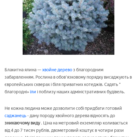
Блакитна ялина —
хвойне дерево
з благородним
забарвленням. Рослина в обов'язковому порядку висаджують в
європейських скверах і біля приватних котеджів. Садять "
благородні»
їли
і поблизу наших адміністративних будівель.
Не кожна людина може дозволити собі придбати готовий
саджанець
- дану породу хвойного дерева відносять до
зникаючому виду
. Ціна на метровий екземпляр коливається
від 4 до 7 тисяч рублів, двометровий коштує в чотири рази