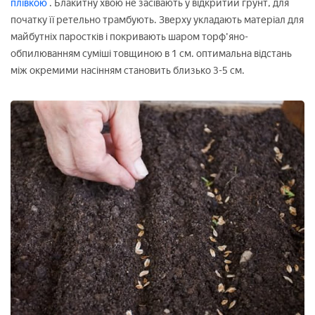
плівкою
. Блакитну хвою не засівають у відкритий грунт, для
початку її ретельно трамбують. Зверху укладають матеріал для
майбутніх паростків і покривають шаром торф'яно-
обпилюванням суміші товщиною в 1 см. оптимальна відстань
між окремими насінням становить близько 3-5 см.