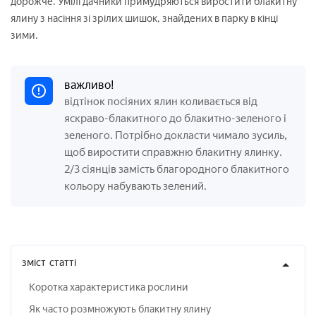
дорожче. Умілі дачники примудряються виростити блакитну
ялину з насіння зі зрілих шишок, знайдених в парку в кінці
зими.
важливо!
відтінок посіяних ялин коливається від
яскраво-блакитного до блакитно-зеленого і
зеленого. Потрібно докласти чимало зусиль,
щоб виростити справжню блакитну ялинку.
2/3 сіянців замість благородного блакитного
кольору набувають зелений.
зміст
статті
Коротка характеристика рослини
Як часто розмножують блакитну ялину