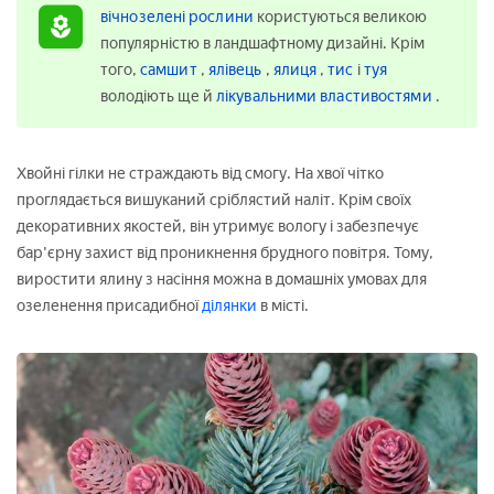
вічнозелені рослини
користуються великою
популярністю в ландшафтному дизайні. Крім
того,
самшит
,
ялівець
,
ялиця
,
тис
і
туя
володіють ще й
лікувальними властивостями
.
Хвойні гілки не страждають від смогу. На хвої чітко
проглядається вишуканий сріблястий наліт. Крім своїх
декоративних якостей, він утримує вологу і забезпечує
бар'єрну захист від проникнення брудного повітря. Тому,
виростити ялину з насіння можна в домашніх умовах для
озеленення присадибної
ділянки
в місті.