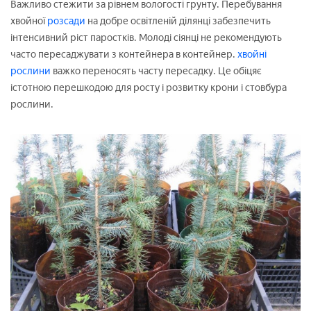
Важливо стежити за рівнем вологості грунту. Перебування
хвойної
розсади
на добре освітленій ділянці забезпечить
інтенсивний ріст паростків. Молоді сіянці не рекомендують
часто пересаджувати з контейнера в контейнер.
хвойні
рослини
важко переносять часту пересадку. Це обіцяє
істотною перешкодою для росту і розвитку крони і стовбура
рослини.