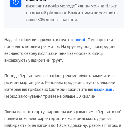
визначити колір молодої ялини можна тільки
на другий рік життя. Блакитними виростають
лише 30% дерев з насіння.
Надалі насіння висаджують в грунт
теплиці
. Там паростки
проводять перший рік життя. На другому році, посередині
весняного сезону після закінчення заморозків, сіянці
висаджують у відкритий грунт.
Перед зберіганням все насіння рекомендують замочити в
розчині марганцівки. Речовина продезинфікує посадковий
матеріал від грибкових бактерій і захистить від
шкідників
.
Період замочування триває не більше 30 хвилин.
Ялина елітного сорту, вирощена живцюванням, зберігає в собі
повний комплекс характеристик материнського дерева.
Відбирають бічні пагони до 10 см в довжину, разом з п'ятою, в