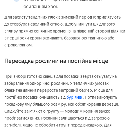
осипанням хвої.
Для захисту тендітних гілок в зимовий період їх прив'язують
до стовбура невеликий сіткою. Щоб уникнути шкідливого
впливу прямих сонячних променів на південній стороні ділянки
в перші роки крони вкривають бавовняною тканиною або
агроволокном.
Пересадка рослини на постійне місце
При виборі готових сіянців для посадки звертають увагу на
забарвлення однорічної рослини. У тепличних умовах
блакитна ялинка переросте метровий бар'єр. Місце для
постійної посадки очищають від
бур'янів
. Потім викопують
посадкову яму більшого розміру, ніж обсяг коренів деревця.
Слідкуйте за м'якістю грунту — молодим коріння важко
пробиватися вниз. Рослини залишаються під загрозою
загибелі, якщо не обробити грунт перед висадкою. Для