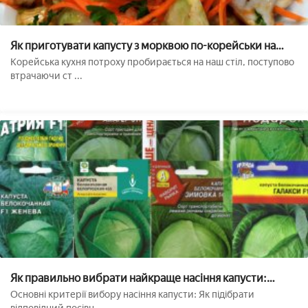
Як приготувати капусту з морквою по-корейськи на
зиму
Корейська кухня потроху пробирається на наш стіл, поступово
втрачаючи ст ...
Як правильно вибрати найкраще насіння капусти:
вивчаємо критерії та особливості
Основні критерії вибору насіння капусти: Як підібрати