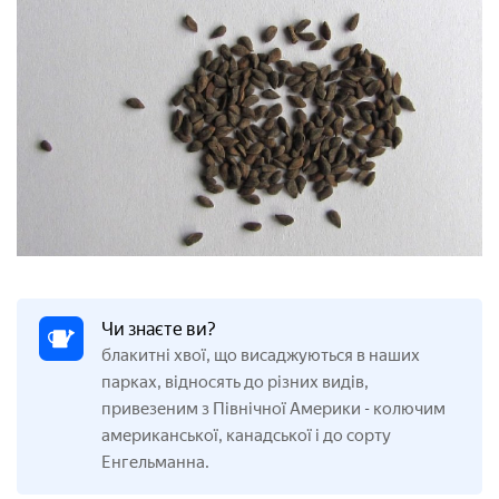
Чи знаєте ви?
блакитні хвої, що висаджуються в наших
парках, відносять до різних видів,
привезеним з Північної Америки
колючим
-
американської, канадської і до сорту
Енгельманна.