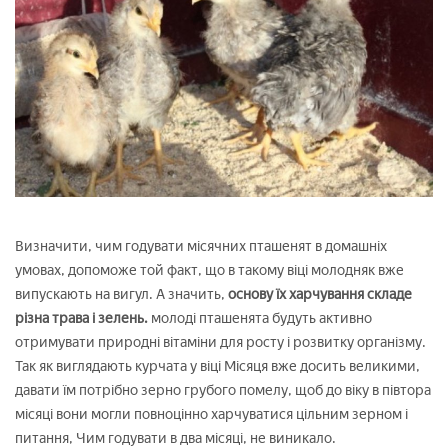
Визначити, чим годувати місячних пташенят в домашніх
умовах, допоможе той факт, що в такому віці молодняк вже
випускають на вигул. А значить,
основу їх харчування складе
різна трава і зелень.
молоді пташенята будуть активно
отримувати природні вітаміни для росту і розвитку організму.
Так як виглядають курчата у віці Місяця вже досить великими,
давати їм потрібно зерно грубого помелу, щоб до віку в півтора
місяці вони могли повноцінно харчуватися цільним зерном і
питання, Чим годувати в два місяці, не виникало.