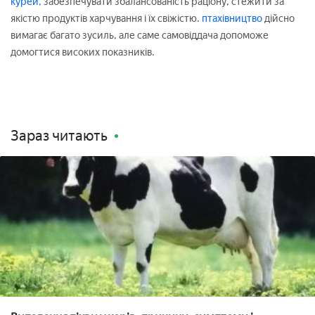
курей,
забезпечувати збалансованість раціону, стежити за
якістю продуктів харчування і їх свіжістю.
птахівництво
дійсно
вимагає багато зусиль, але саме самовіддача допоможе
домогтися високих показників.
Зараз читають