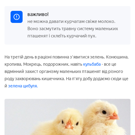
важливо!
не можна давати курчатам свіже молоко.
Воно засмутить травну систему маленьких
пташенят і склеїть курчачий пух.
На третій день в раціоні повинна з'явитися зелень. Конюшина,
кропива, Мокрець, подорожник, навіть
кульбаба
- все це
відмінний захист організму маленьких пташенят від різного
роду захворювань кишечника. На п'яту добу додаємо сюди ще
й
зелена цибуля.