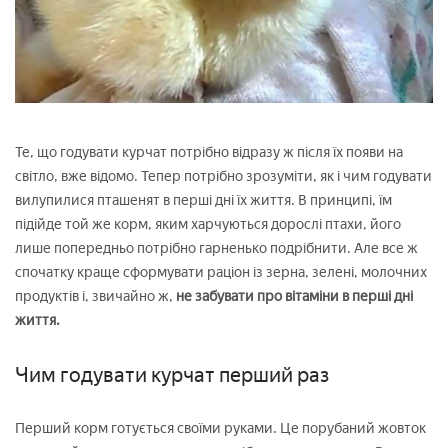
Те, що годувати курчат потрібно відразу ж після їх появи на
світло, вже відомо. Тепер потрібно зрозуміти, як і чим годувати
вилупилися пташенят в перші дні їх життя. В принципі, їм
підійде той же корм, яким харчуються дорослі птахи, його
лише попередньо потрібно гарненько подрібнити. Але все ж
спочатку краще сформувати раціон із зерна, зелені, молочних
продуктів і, звичайно ж,
не забувати про вітаміни в перші дні
життя.
Чим годувати курчат перший раз
Перший корм готується своїми руками. Це порубаний жовток