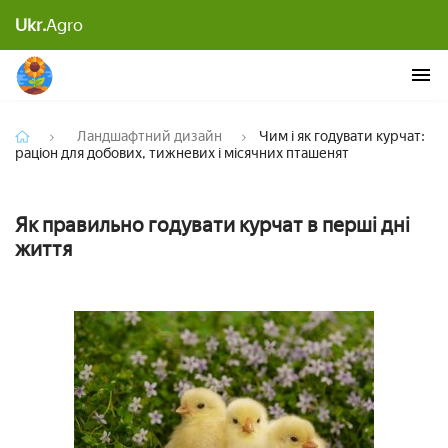
Чим і як годувати курчат: раціон для добових,
Ukr.
Agro
тижневих і місячних пташенят
Ландшафтний дизайн
Чим і як годувати курчат:
раціон для добових, тижневих і місячних пташенят
Як правильно годувати курчат в перші дні
життя