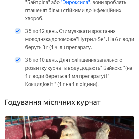
"Байтріла" або
"Энроксила".
вони зроблять
пташенят більш стійкими до інфекційних
хвороб.
З 5 по 12 день. Стимулювати зростання
молодняка допоможе"Нутрил-Se". На 6 л води
беруть 3 г (1 ч. л.) препарату.
З 8 по 10 день. Для поліпшення загального
розвитку курчат в воду додають" Байкокс "(на
1 л води береться 1 мл препарату) і"
Кокцидіовіт " (1 г на 1 л рідини).
Годування місячних курчат