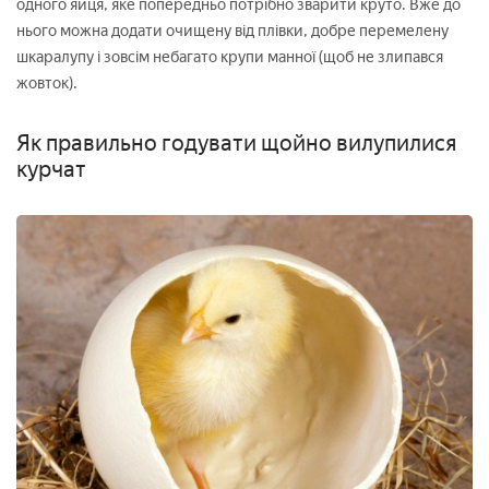
одного яйця, яке попередньо потрібно зварити круто. Вже до
нього можна додати очищену від плівки, добре перемелену
шкаралупу і зовсім небагато крупи манної (щоб не злипався
жовток).
Як правильно годувати щойно вилупилися
курчат