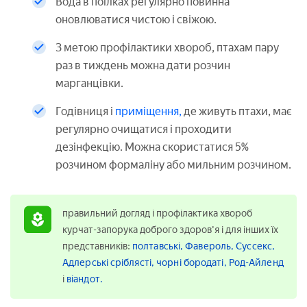
Вода в поїлках регулярно повинна
оновлюватися чистою і свіжою.
З метою профілактики хвороб, птахам пару
раз в тиждень можна дати розчин
марганцівки.
Годівниця і
приміщення,
де живуть птахи, має
регулярно очищатися і проходити
дезінфекцію. Можна скористатися 5%
розчином формаліну або мильним розчином.
правильний догляд і профілактика хвороб
курчат-запорука доброго здоров'я і для інших їх
представників:
полтавські,
Фавероль,
Суссекс,
Адлерські сріблясті,
чорні бородаті,
Род-Айленд
і
віандот.