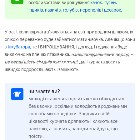
особливостями вирощування
качок,
гусей,
індиків,
павичів,
голубів,
перепелів
і
цесарок.
У разі, коли курчата з'являються на світ природним шляхом, їх
опікою переважно буде займатися мати-квочка. Але якщо вони
з
інкубатора,
те І ВИРОЩУВАННЯ, і догляд, і годування буде
виключно на плечах птахівника.
найвідповідальніший період –
це перші шість-сім днів життя птиці.
далі курчата досить
швидко подорослішають і зміцніють.
чи знаєте ви?
молоді пташенята досить легко обходяться
без квочки, оскільки володіють вродженими
способами поведінки. Завдяки своїй
цікавості курчата дряпають і клюють все
навколо, а значить, завжди знайдуть, що
поїсти.