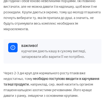
дві години і обов'язково невеликими порціями. Їжі повинно
вистачати, але не можна давати її в надлишку, щоб вони її не
розкидали. Крупи даються окремо, тому що молоді пташенята
почнуть вибирати ту, яка їм припала до душі, а значить, не
будуть отримувати весь комплекс необхідних їм
мікроелементів.
важливо!
курчатам дають кашу в сухому вигляді,
запарювати або варити її не потрібно.
Через 2-3 дні круп для нормального росту птахів вже
недостатньо, тому
необхідно поступово вводити в харчування
та інші продукти.
наприклад, сир, який наситить організм
пташеня кальцієм і азотистими речовинами. Його краще
давати з ранку, змішуючи з основними крупами.