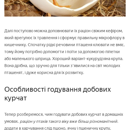
Далі поступово можна доповнювати їх раціон свіжим кефіром,
який врегулює їх травлення і сформує правильну мікрофлору в
кишечнику. Спочатку рідкі речовини пташеня клювати не вміє,
тому йому потрібно допомогти і поїти за допомогою піпетки
або маленького шприца. Хороший варіант-кукурудзяна крупа.
Вона дрібна, що зручно для тільки з'явилися на світ молодих
пташенят, і дуже корисна для їх розвитку.
Особливості годування добових
курчат
Тепер розберемося, чим годувати добових курчат в домашніх
умовах.
раціон у птахів такого віку вже більш різноманітний.
додати в харчування слід пшоно, ячну і пшеничну крупу,