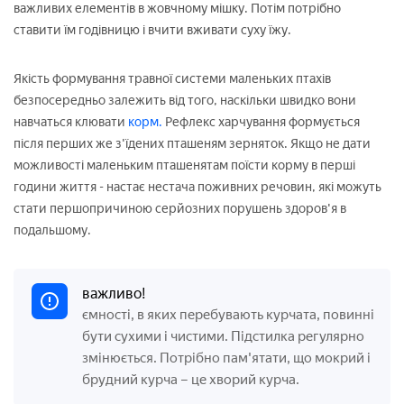
важливих елементів в жовчному мішку. Потім потрібно
ставити їм годівницю і вчити вживати суху їжу.
Якість формування травної системи маленьких птахів
безпосередньо залежить від того, наскільки швидко вони
навчаться клювати
корм.
Рефлекс харчування формується
після перших же з'їдених пташеням зерняток. Якщо не дати
можливості маленьким пташенятам поїсти корму в перші
години життя - настає нестача поживних речовин, які можуть
стати першопричиною серйозних порушень здоров'я в
подальшому.
важливо!
ємності, в яких перебувають курчата, повинні
бути сухими і чистими. Підстилка регулярно
змінюється. Потрібно пам'ятати, що мокрий і
брудний курча – це хворий курча.