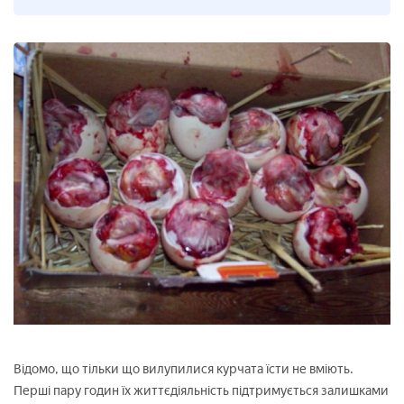
Відомо, що тільки що вилупилися курчата їсти не вміють.
Перші пару годин їх життєдіяльність підтримується залишками