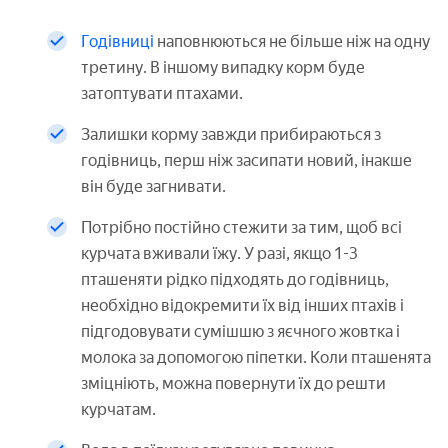
Годівниці
наповнюються не більше ніж на одну
третину. В іншому випадку корм буде
затоптувати птахами.
Залишки корму завжди прибираються з
годівниць, перш ніж засипати новий, інакше
він буде загнивати.
Потрібно постійно стежити за тим, щоб всі
курчата вживали їжу. У разі, якщо 1-3
пташеняти рідко підходять до годівниць,
необхідно відокремити їх від інших птахів і
підгодовувати сумішшю з яєчного жовтка і
молока за допомогою піпетки. Коли пташенята
зміцніють, можна повернути їх до решти
курчатам.