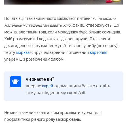
Початківці птахівники часто задаються питанням,
чи можна
маленьким пташенятам давати хліб.
фахівці стверджують, що
можна, але тільки тоді, коли молодняку буде більше семи днів.
Хліб розмочують і додають в відварені крупи. Пташенята
десятиденного віку вже можуть їсти варену рибу (не солону),
терту
морква
(сиру) і відварений потовчений
картопля
упереміш з розмоченим хлібом.
чи знаєте ви?
вперше
одомашнили багато століть
курей
тому на південному сході Азії.
Не менш важливо знати, чим проспівати курчат для
профілактики різного роду захворювань.