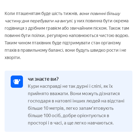
Коли пташенятам буде шість тижнів,
вони повинні більшу
частину дня перебувати на вигулі.
у них повинна бути окрема
годівниця з дрібним гравієм або звичайним піском. Також там
повинні бути поїлки, регулярно наповнюються чистою водою.
Таким чином птахівник буде підтримувати стан організму
птахів в правильному балансі, вони будуть швидко рости і не
хворіти.
чи знаєте ви?
Кури насправді не так дурні і сліпі, як їх
прийнято вважати. Вони можуть дізнатися
господаря в натовпі інших людей на відстані
більше 10 метрів, легко запам'ятовують
більше 100 осіб, добре орієнтуються в
просторі і в часі, а ще легко навчаються.