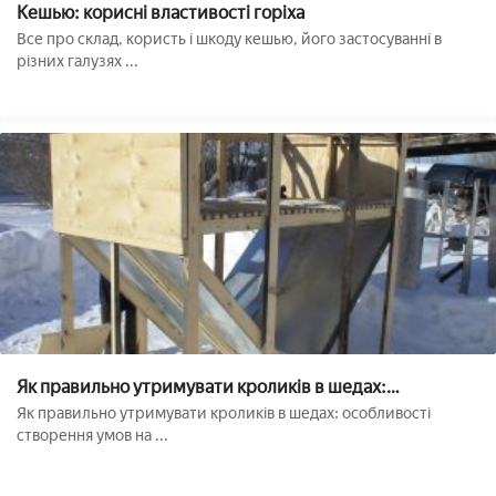
Кешью: корисні властивості горіха
Все про склад, користь і шкоду кешью, його застосуванні в
різних галузях ...
Як правильно утримувати кроликів в шедах:
особливості створення умов на кролячої ферми
Як правильно утримувати кроликів в шедах: особливості
створення умов на ...