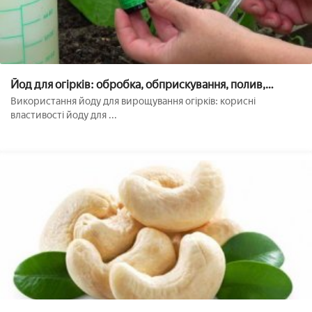
Йод для огірків: обробка, обприскування, полив,
підживлення
Використання йоду для вирощування огірків: корисні
властивості йоду для ...