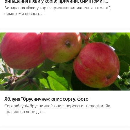
Випадання піхви у корів: причини, симптоми і
лікування, профілактика
Випадання піхви у корів: причини виникнення патології,
симптоми повного ...
Яблуня "брусничне«: опис сорту, фото
Сорт яблуні» брусничне": опис, переваги і недоліки. Як
правильно догляда ...