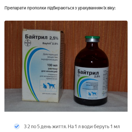
Препарати прополки підбираються з урахуванням їх віку:
З 2 по 5 день життя. На 1 л води беруть 1 мл