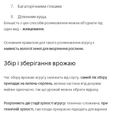
Багаторічними гілками
Діленням куща.
Більшість з цих способів розмноження можна об'єднати під
один вид –
живцювання.
Основним правилом для такого розмноження агрусу є
наявність вологої землі для вкорінення рослини.
Збір і зберігання врожаю
Час збору врожаю агрусу залежить від сорту.
самий пік збору
припадає на липень-серпень.
велика частина ягід дозріває
майже одночасно, так що урожай можна зібрати відразу.
Розрізняють дві стадії зрілості агрусу:
технічна і споживча.
при
технічній зрілості,
такі плоди прекрасно підходять для варіння