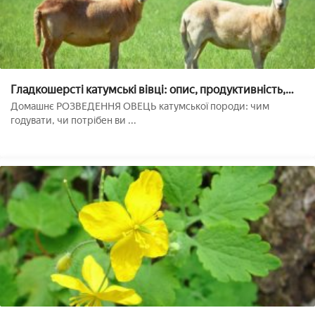
Гладкошерсті катумські вівці: опис, продуктивність,
розведення в домашніх умовах
Домашнє РОЗВЕДЕННЯ ОВЕЦЬ катумської породи: чим
годувати, чи потрібен ви ...