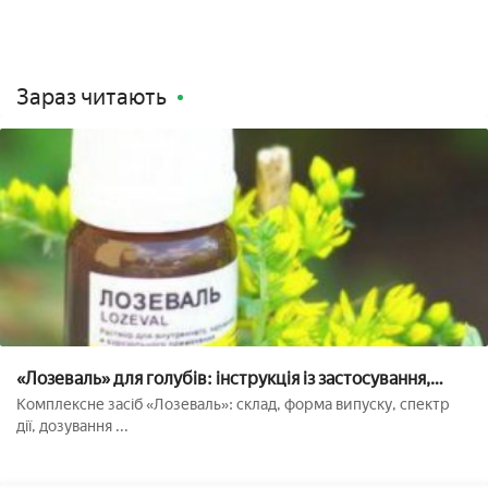
Зараз читають
«Лозеваль» для голубів: інструкція із застосування,
дозування, Сумісність
Комплексне засіб «Лозеваль»: склад, форма випуску, спектр
дії, дозування ...