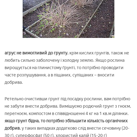
агрус не вимогливий до грунту.
крім кислих грунтів, також не
любить сильно заболочену і холодну землю. Якщо рослина
вирощується на глинистому ґрунті, то потрібно проводити
часте розпушування, а в піщаних, супіщаних – вносити
добрива.
Ретельно очистивши грунт під посадку рослини, вам потрібно
не забути внести добрива. Вимішуємо родючий грунт з гноєм,
перегноєм, компостом в співвідношенні 4 кг на 1 кв.м ділянки.
якщо грунт бідна, то потрібно збільшити кількість органічних
добрив.
у таких випадках додатково слід внести сечовину (20-
30 г), суперфосфат (50 г), хлористий калій (15-20 г)