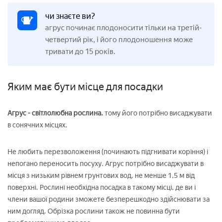
чи знаєте ви?
агрус починає плодоносити тільки на третій-
четвертий рік, і його плодоношення може
тривати до 15 років.
Яким має бути місце для посадки
Агрус - світлолюбна рослина.
тому його потрібно висаджувати
в сонячних місцях.
Не любить перезволоження (починають підгнивати коріння) і
непогано переносить посуху. Агрус потрібно висаджувати в
місця з низьким рівнем грунтових вод, не менше 1,5 м від
поверхні. Рослині необхідна посадка в такому місці, де ви і
члени вашої родини зможете безперешкодно здійснювати за
ним догляд. Обрізка рослини також не повинна бути