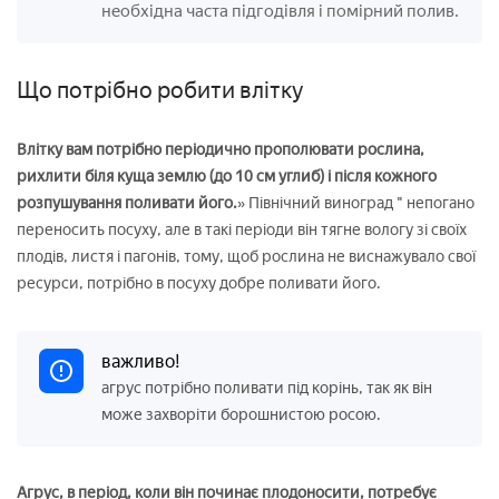
необхідна часта підгодівля і помірний полив.
Що потрібно робити влітку
Влітку вам потрібно періодично прополювати рослина,
рихлити біля куща землю (до 10 см углиб) і після кожного
розпушування поливати його.
» Північний виноград " непогано
переносить посуху, але в такі періоди він тягне вологу зі своїх
плодів, листя і пагонів, тому, щоб рослина не виснажувало свої
ресурси, потрібно в посуху добре поливати його.
важливо!
агрус потрібно поливати під корінь, так як він
може захворіти борошнистою росою.
Агрус, в період, коли він починає плодоносити, потребує