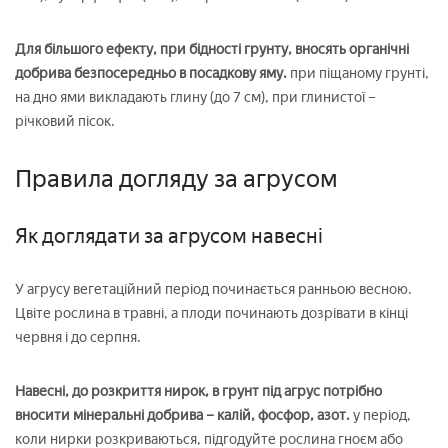
Для більшого ефекту, при бідності грунту, вносять органічні
добрива безпосередньо в посадкову яму.
при піщаному грунті,
на дно ями викладають глину (до 7 см), при глинистої –
річковий пісок.
Правила догляду за агрусом
Як доглядати за агрусом навесні
У агрусу вегетаційний період починається ранньою весною.
Цвіте рослина в травні, а плоди починають дозрівати в кінці
червня і до серпня.
Навесні, до розкриття нирок, в грунт під агрус потрібно
вносити мінеральні добрива – калій, фосфор, азот.
у період,
коли нирки розкриваються, підгодуйте рослина гноєм або