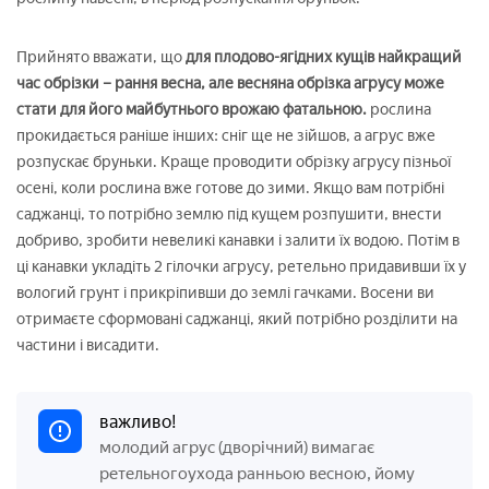
Прийнято вважати, що
для плодово-ягідних кущів найкращий
час обрізки – рання весна, але весняна обрізка агрусу може
стати для його майбутнього врожаю фатальною.
рослина
прокидається раніше інших: сніг ще не зійшов, а агрус вже
розпускає бруньки. Краще проводити обрізку агрусу пізньої
осені, коли рослина вже готове до зими. Якщо вам потрібні
саджанці, то потрібно землю під кущем розпушити, внести
добриво, зробити невеликі канавки і залити їх водою. Потім в
ці канавки укладіть 2 гілочки агрусу, ретельно придавивши їх у
вологий грунт і прикріпивши до землі гачками. Восени ви
отримаєте сформовані саджанці, який потрібно розділити на
частини і висадити.
важливо!
молодий агрус (дворічний) вимагає
ретельногоухода ранньою весною, йому