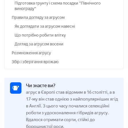
Підготовка грунту і схема посадки "Північного
винограду"
Правила догляду за агрусом
Як доглядати за агрусом навесні
Що потрібно робити влітку
Догляд за агрусом восени
Розмноження агрусу
Збір і зберігання врожаю
Чи знаєте ви?
агрус в Європі став відомим в 16 столітті, а в
17-му він став однією з найпопулярніших ягід
в Англії. З цього часу почалися селекційні
роботи з удосконалення гібридів агрусу.
Вдалося отримати сорти, стійкі до
борошнистої роси.