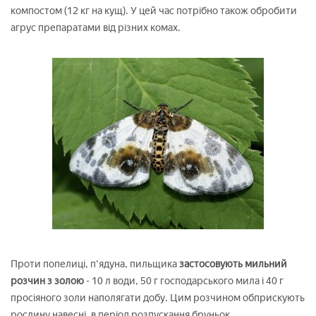
компостом (12 кг на кущ). У цей час потрібно також обробити
агрус препаратами від різних комах.
Проти попелиці, п'ядуна, пильщика
застосовують мильний
розчин з золою
- 10 л води, 50 г господарського мила і 40 г
просіяного золи наполягати добу. Цим розчином обприскують
рослину навесні, в період розпускання бруньок.