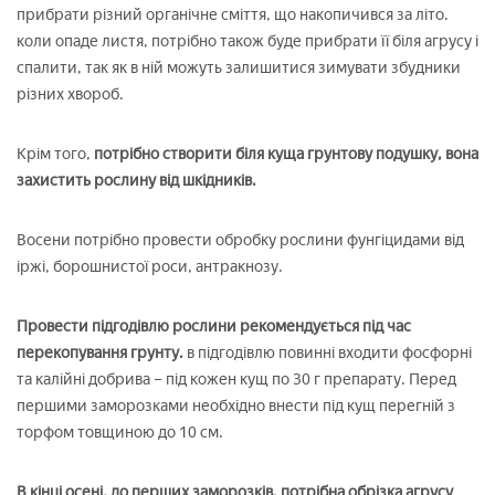
прибрати різний органічне сміття, що накопичився за літо.
коли опаде листя, потрібно також буде прибрати її біля агрусу і
спалити, так як в ній можуть залишитися зимувати збудники
різних хвороб.
Крім того,
потрібно створити біля куща грунтову подушку, вона
захистить рослину від шкідників.
Восени потрібно провести обробку рослини фунгіцидами від
іржі, борошнистої роси, антракнозу.
Провести підгодівлю рослини рекомендується під час
перекопування грунту.
в підгодівлю повинні входити фосфорні
та калійні добрива – під кожен кущ по 30 г препарату. Перед
першими заморозками необхідно внести під кущ перегній з
торфом товщиною до 10 см.
В кінці осені, до перших заморозків, потрібна обрізка агрусу