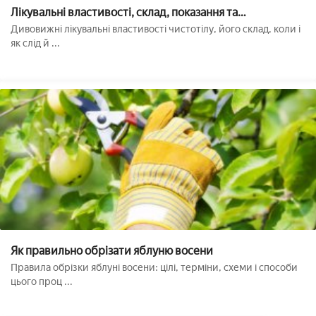
Лікувальні властивості, склад, показання та
протипоказання чистотілу
Дивовижні лікувальні властивості чистотілу, його склад, коли і
як слід й ...
Як правильно обрізати яблуню восени
Правила обрізки яблуні восени: цілі, терміни, схеми і способи
цього проц ...