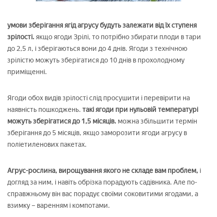
умови зберігання ягід агрусу будуть залежати від їх ступеня
зрілості.
якщо ягоди Зрілі, то потрібно збирати плоди в тари
до 2,5 л, і зберігаються вони до 4 днів. Ягоди з технічною
зрілістю можуть зберігатися до 10 днів в прохолодному
приміщенні.
Ягоди обох видів зрілості слід просушити і перевірити на
наявність пошкоджень.
такі ягоди при нульовій температурі
можуть зберігатися до 1,5 місяців.
можна збільшити термін
зберігання до 5 місяців, якщо заморозити ягоди агрусу в
поліетиленових пакетах.
Агрус-рослина, вирощування якого не складе вам проблем,
і
догляд за ним, і навіть обрізка порадують садівника. Але по-
справжньому він вас порадує своїми соковитими ягодами, а
взимку – варенням і компотами.