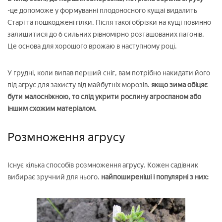
-це допоможе у формуванні плодоносного кущаі видалить
Старі та пошкоджені гілки. Після такої обрізки на кущі повинно
залишитися до 6 сильних рівномірно розташованих пагонів.
Це основа для хорошого врожаю в наступному році.
У грудні, коли випав перший сніг, вам потрібно накидати його
під агрус для захисту від майбутніх морозів.
якщо зима обіцяє
бути малосніжною, то слід укрити рослину агроспаном або
іншим схожим матеріалом.
Розмноження агрусу
Існує кілька способів розмноження агрусу. Кожен садівник
вибирає зручний для нього.
найпоширеніші і популярні з них: