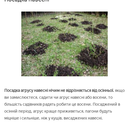
Посадка агрусу навесні нічим не відрізняється від осінньої.
якщо
ви замислюєтеся, садити чи агрус навесні або восени, то
більшість садівників радять робити це восени. Посаджений в
осінній період, агрус краще приживеться, пагони будуть
міцніше і сильніше, ніж у кущів, висаджених навесні.