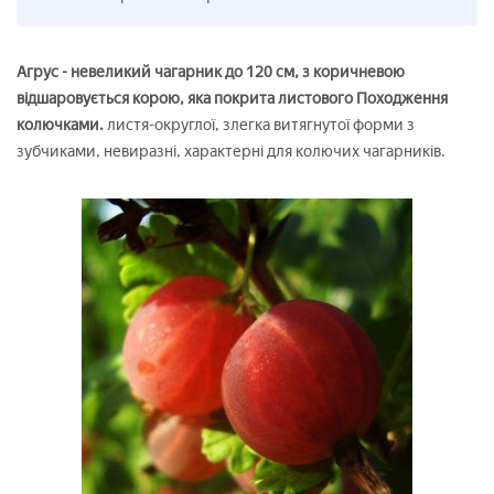
Агрус - невеликий чагарник до 120 см, з коричневою
відшаровується корою, яка покрита листового Походження
колючками.
листя-округлої, злегка витягнутої форми з
зубчиками, невиразні, характерні для колючих чагарників.