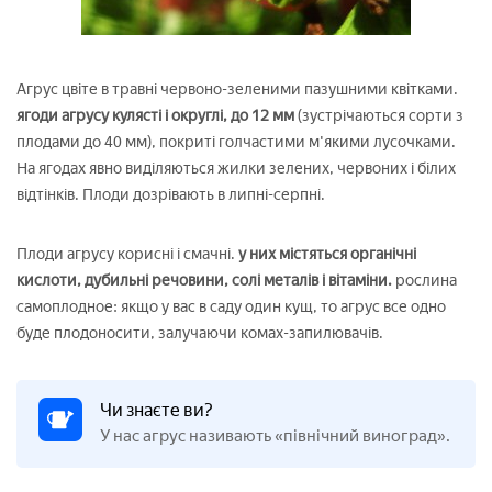
Агрус цвіте в травні червоно-зеленими пазушними квітками.
ягоди агрусу кулясті і округлі, до 12 мм
(зустрічаються сорти з
плодами до 40 мм), покриті голчастими м'якими лусочками.
На ягодах явно виділяються жилки зелених, червоних і білих
відтінків. Плоди дозрівають в липні-серпні.
Плоди агрусу корисні і смачні.
у них містяться органічні
кислоти, дубильні речовини, солі металів і вітаміни.
рослина
самоплодное: якщо у вас в саду один кущ, то агрус все одно
буде плодоносити, залучаючи комах-запилювачів.
Чи знаєте ви?
У нас агрус називають «північний виноград».