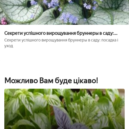
Секрети успішного вирощування бруннеры в саду:
посадка і догляд
Секрети успішного вирощування бруннеры в саду: посадка і
уход
Можливо Вам буде цікаво!