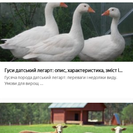
Гуси датський легарт: опис, характеристика, зміст і
годування, розведення молодняку
Гусяча порода датський легарт: переваги і недоліки виду.
Умови для вирощ ...