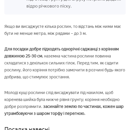
відро річкового піску.
Якщо ви висаджуєте кілька рослин, то відстань між ними має
бути не менше метра, між рядами – до 3 м.
Для посадки добре підходять однорічні саджанці з корінням
довжиною 25-30 см.
наземна частина рослини повинна
складатися з декількох сильних гілок. Перед тим, як садити
рослину, його коріння потрібно замочити в розчині будь-якого
добрива, що стимулює зростання.
Молоді кущі рослини слід висаджувати під нахилом, щоб
коренева шийка була нижче рівня грунту; коріння необхідно
добре розпрямити.
засинайте землю по частинах, кожен шар
утрамбовуючи з шаром торфу і перегною.
Посадка навесні