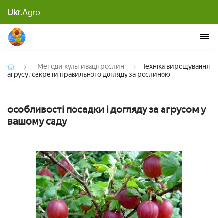
Техніка вирощування агрусу, секрети
Ukr.
Agro
правильного догляду за рослиною
Методи культивації рослин
Техніка вирощування
агрусу, секрети правильного догляду за рослиною
особливості посадки і догляду за агрусом у
вашому саду