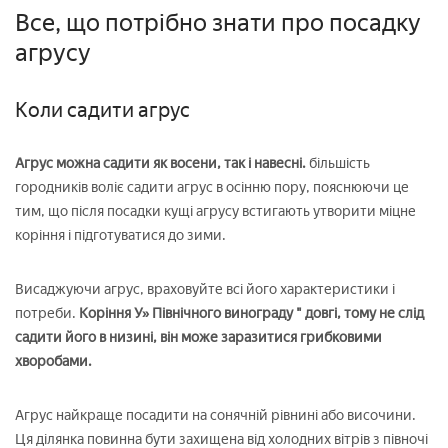
Все, що потрібно знати про посадку
агрусу
Коли садити агрус
Агрус можна садити як восени, так і навесні.
більшість
городників воліє садити агрус в осінню пору, пояснюючи це
тим, що після посадки кущі агрусу встигають утворити міцне
коріння і підготуватися до зими.
Висаджуючи агрус, враховуйте всі його характеристики і
потреби.
Коріння У» Північного винограду " довгі, тому не слід
садити його в низині, він може заразитися грибковими
хворобами.
Агрус найкраще посадити на сонячній рівнині або височини.
Ця ділянка повинна бути захищена від холодних вітрів з півночі