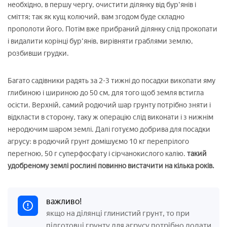
необхідно, в першу чергу, очистити ділянку від бур'янів і
сміття; так як кущ колючий, вам згодом буде складно
прополоти його. Потім вже прибраний ділянку слід прокопати
і видалити корінці бур'янів, вирівняти граблями землю,
розбивши грудки.
Багато садівники радять за 2-3 тижні до посадки викопати яму
глибиною і шириною до 50 см, для того щоб земля встигла
осісти. Верхній, самий родючий шар грунту потрібно зняти і
відкласти в сторону, таку ж операцію слід виконати і з нижнім
неродючим шаром землі. Далі готуємо добрива для посадки
агрусу: в родючий грунт домішуємо 10 кг перепрілого
перегною, 50 г суперфосфату і сірчанокислого калію.
такий
удобреному землі рослині повинно вистачити на кілька років.
важливо!
якщо на ділянці глинистий грунт, то при
підготовці грунту для агрусу потрібно додати