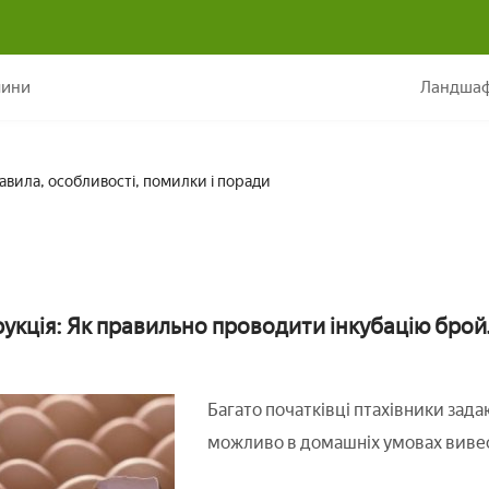
Інкубація бройлерів: правила, особливості, помилки і пора
лини
Ландшаф
равила, особливості, помилки і поради
рукція: Як правильно проводити інкубацію брой
Багато початківці птахівники зада
можливо в домашніх умовах виве