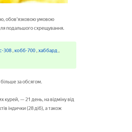
ою, обов'язковою умовою
 для подальшого схрещування.
с-308
,
кобб-700
,
хаббард
,
більше за обсягом.
х курей, — 21 день, на відміну від
в індички (28 діб), а також