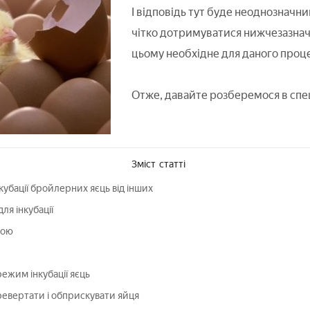
І відповідь тут буде неоднозначни
чітко дотримуватися нижчезазна
цьому необхідне для даного проц
Отже, давайте розберемося в спец
Зміст
статті
кубації бройлерних яєць від інших
ля інкубації
кою
жим інкубації яєць
евертати і обприскувати яйця