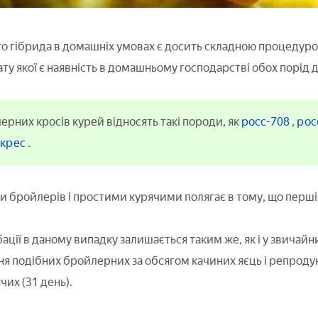
о гібрида в домашніх умовах є досить складною процедур
ату якої є наявність в домашньому господарстві обох порід
ерних кросів курей відносять такі породи, як
росс-708
,
рос
йкрес
.
и бройлерів і простими курячими полягає в тому, що перші 
ації в даному випадку залишається таким же, як і у звичайни
я подібних бройлерних за обсягом качиних яєць і репродукті
чих (31 день).