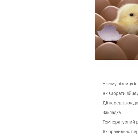
У чому різниця ін
Як вибрати яйця д
Дії перед заклад
Закладка
Температурний ре
Як правильно пер