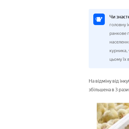
Чи знаєт
головну і
ранкове 
населенн
курника, 
цьому їх 
На відміну від ін
збільшена в 3 рази