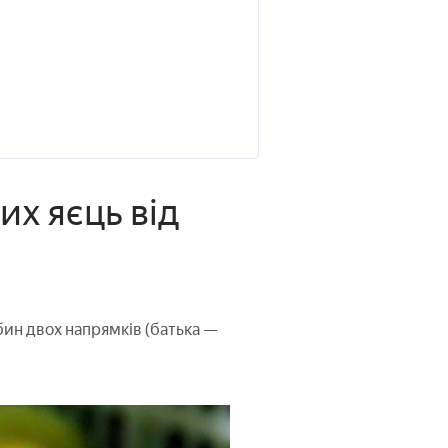
их яєць від
ин двох напрямків (батька —