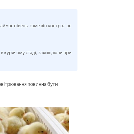
займає півень: саме він контролює
и в курячому стаді, захищаючи при
ровітрювання повинна бути