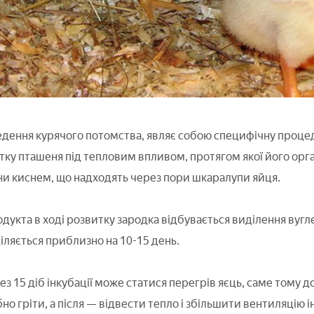
ведення курячого потомства, являє собою специфічну проце
ку пташеня під тепловим впливом, протягом якої його орга
ини киснем, що надходять через пори шкаралупи яйця.
укта в ході розвитку зародка відбувається виділення вуглек
іляється приблизно на 10-15 день.
рез 15 діб інкубації може статися перегрів яєць, саме тому 
о гріти, а після — відвести тепло і збільшити вентиляцію і