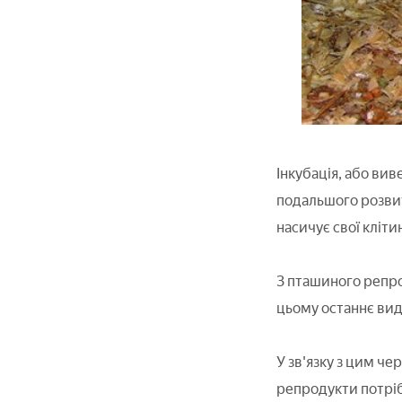
Інкубація, або ви
подальшого розвит
насичує свої кліт
З пташиного репрод
цьому останнє вид
У зв'язку з цим че
репродукти потрібн