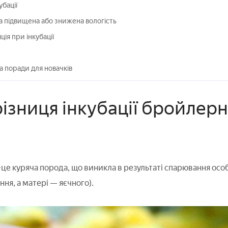
убації
 підвищена або знижена вологість
ія при інкубації
а поради для новачків
ізниця інкубації бройлерн
е куряча порода, що виникла в результаті спарювання особ
ня, а матері — яєчного).