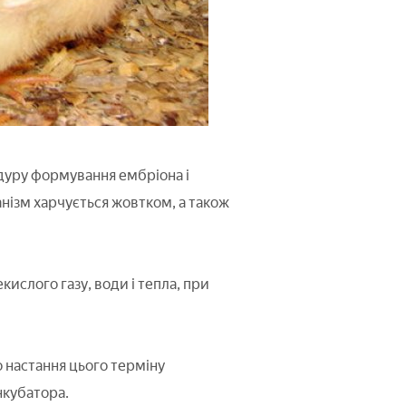
дуру формування ембріона і
нізм харчується жовтком, а також
ислого газу, води і тепла, при
до настання цього терміну
нкубатора.