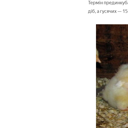
Термін прединкуба
діб, а гусячих — 15