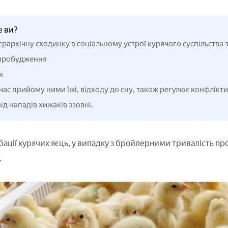
е ви?
єрархічну сходинку в соціальному устрої курячого суспільства 
пробудження
я
час прийому ними їжі, відходу до сну, також регулює конфлікт
від нападів хижаків ззовні.
кубації курячих яєць, у випадку з бройлерними тривалість п
.