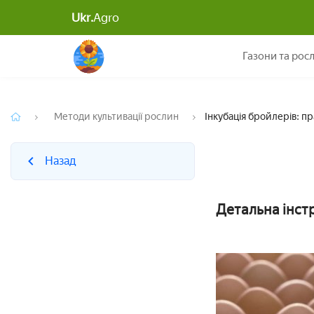
Ukr.
Agro
Назад
Газони та рос
Методи культивації рослин
Інкубація бройлерів: п
Назад
Детальна інст