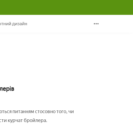
ди
тний дизайн
лерів
ються питанням стосовно того, чи
сти курчат бройлера.