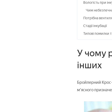
Вологість при інк
Чим небезпечна
Потрібна вентиляц
Стадії інкубації
Типові помилки т
У чому р
інших
Бройлерний Крос-ц
м'ясного призначен