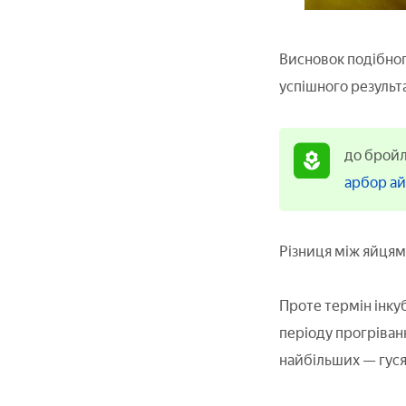
Висновок подібног
успішного результ
до бройл
арбор а
Різниця між яйцям
Проте термін інкуб
періоду прогріванн
найбільших — гуся