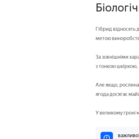
Біологіч
Гібрид відносять 
метою виноробств
За зовнішніми ха
з тонкою шкіркою,
Але якщо, рослина 
ягода досягає май
У великому гроні м
важливо