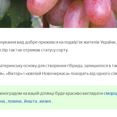
існування вид добре прижився на подвір'ях жителів України, Б
 пір так і не отримав статусу сорту.
атеринську основу для створення гібрида, залишилося в тає
, «Віктор» і «ювілей Новочеркаса» походять від одного сія
виноградом на вашій ділянці буде красиво виглядати
сморо
ина
,
лохина
,
йошта
,
кизил
.