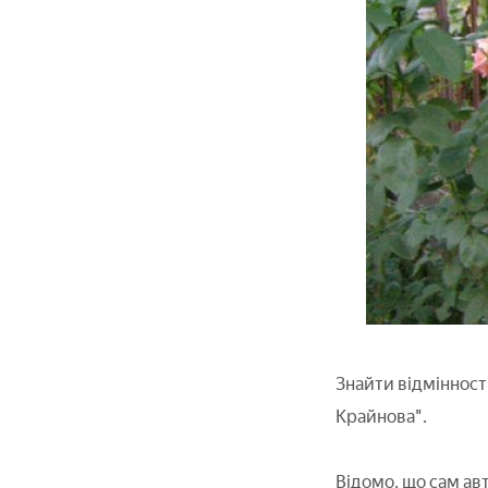
Знайти відмінності
Крайнова".
Відомо, що сам авт