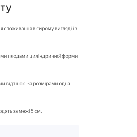
рту
ля споживання в сирому вигляді і з
тими плодами циліндричної форми
ий відтінок. За розмірами одна
одять за межі 5 см.