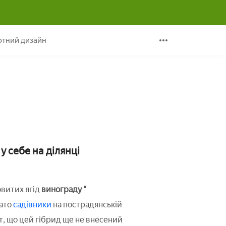
ирощування
тний дизайн
 себе на ділянці
овитих ягід
винограду "
гато
садівники
на пострадянській
т, що цей гібрид ще не внесений