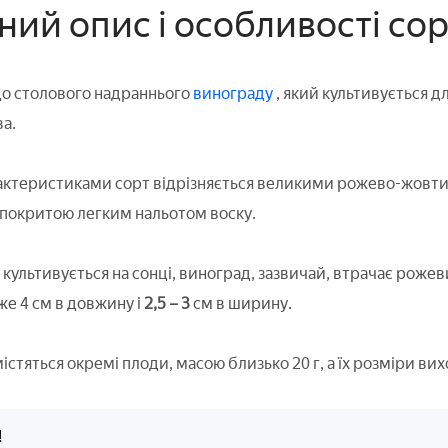
ний опис і особливості со
до столового надраннього
винограду
, який культивується д
а.
рактеристиками сорт відрізняється великими рожево-жов
 покритою легким нальотом воску.
культивується на сонці, виноград, зазвичай, втрачає рожев
же 4 см в довжину і
2,5 – 3
см в ширину.
істяться окремі плоди, масою близько 20 г, а їх розміри вих
!