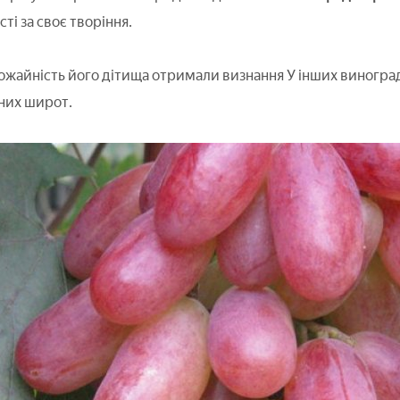
ті за своє творіння.
рожайність його дітища отримали визнання У інших винограда
них широт.