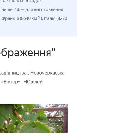
в. 71 % всіх посадок
і лише 2 % — для виготовлення
²
), Франція (8640 км
), Італія (8270
ображення"
садівництва з Новочеркаська
 «Віктор» і «Ювілей