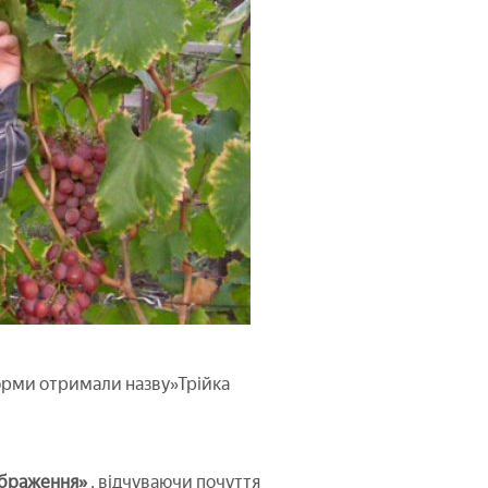
 форми отримали назву»Трійка
ображення»
, відчуваючи почуття