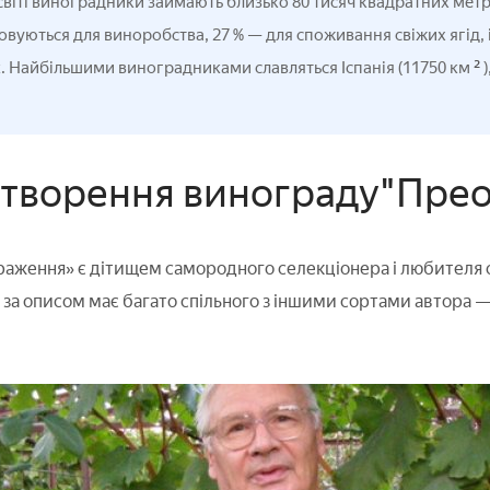
світі виноградники займають близько 80 тисяч квадратних метрі
вуються для виноробства, 27 % — для споживання свіжих ягід, 
²
. Найбільшими виноградниками славляться Іспанія (11750 км
 створення винограду"Пре
аження» є дітищем самородного селекціонера і любителя 
і за описом має багато спільного з іншими сортами автора —