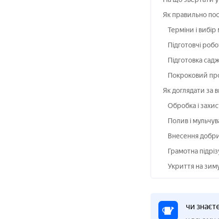
Як правильно по
Терміни і вибір
Підготовчі робо
Підготовка садж
Покроковий пр
Як доглядати за 
Обробка і захист
Полив і мульчув
Внесення добр
Грамотна підріз
Укриття на зим
чи знаєт