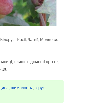
ілорусі, Росії, Латвії, Молдови.
мниці, є лише відомості про те,
нця.
дина
,
жимолость
,
агрус
,