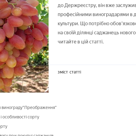
до Держреєстру, він вже заслужив
професійними виноградарями в д
культури. Що потрібно обов'язков
на своїй ділянці саджанець нового 
читайте в цій статті.
зміст
статті
ня винограду"Преображення"
і особливості сорту
орту
вагу при покупці саджанців