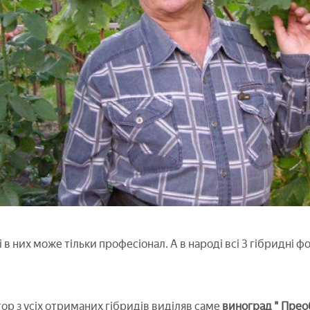
 в них може тільки професіонал. А в народі всі 3 гібридні
ор з усіх отриманих гібридів виділяв саме
виноград " Пре