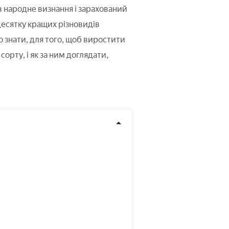
 народне визнання і зарахований
есятку кращих різновидів
о знати, для того, щоб виростити
сорту, і як за ним доглядати,