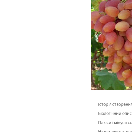
Історія створен
Біологічний опис 
Плюси і мінуси с
На що звертати у