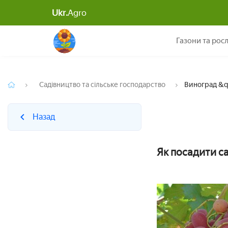
Ukr.
Agro
Назад
Газони та рос
Садівництво та сільське господарство
Виноград &q
Назад
Як посадити са