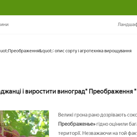
Виноград &quot;Преображення&quot;: опис сорту і агротехніка в
лини
Ландшаф
uot;Преображення&quot;: опис сорту і агротехніка вирощування
джанці і виростити виноград" Преображення " у
Великі грона рано дозрівають сок
Преображенье»
гідно оцінили ба
території. Незважаючи на той фак