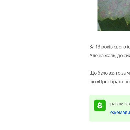
За 13 років свого 
Але на жаль, до сих
Що було взято за м
що «Преображення»
разом з 
ежемал