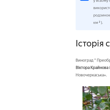
у всьому 
використо
родзинок
²
км
).
Історія
Виноград " Преобр
Віктора Крайнова
Новочеркаська».