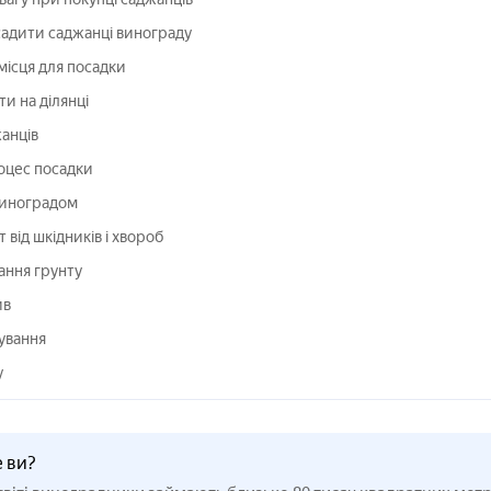
садити саджанці винограду
 місця для посадки
ти на ділянці
анців
оцес посадки
виноградом
 від шкідників і хвороб
ання грунту
ив
ування
у
е ви?