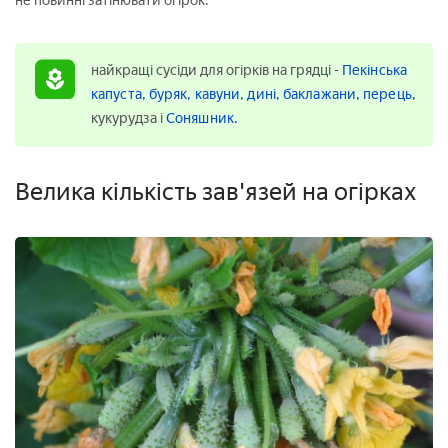
не повинні затінювати огірок.
найкращі сусіди для огірків на грядці -
Пекінська
капуста,
буряк,
кавуни,
дині,
баклажани,
перець,
кукурудза і
Соняшник.
Велика кількість зав'язей на огірках