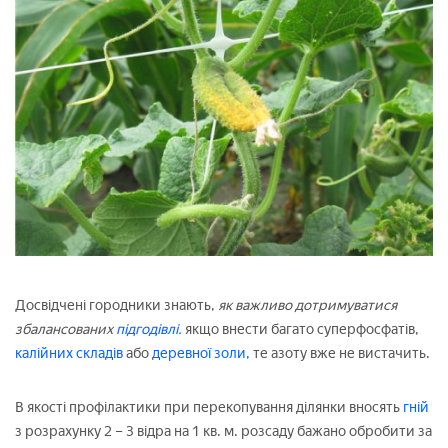
Досвідчені городники знають,
як важливо дотримуватися
збалансованих
підгодівлі.
якщо внести багато суперфосфатів,
калійних складів
або
деревної золи,
те азоту вже не вистачить.
В якості профілактики при перекопування ділянки вносять
гній
з розрахунку 2 – 3 відра на 1 кв. м. розсаду бажано обробити за