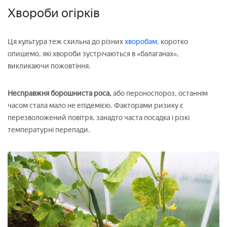
Хвороби огірків
Ця культура теж схильна до різних
хворобам.
коротко
опишемо, які хвороби зустрічаються в «балаганах»,
викликаючи пожовтіння.
Несправжня борошниста роса,
або пероноспороз, останнім
часом стала мало не епідемією. Факторами ризику є
перезволожений повітря, занадто часта посадка і різкі
температурні перепади.