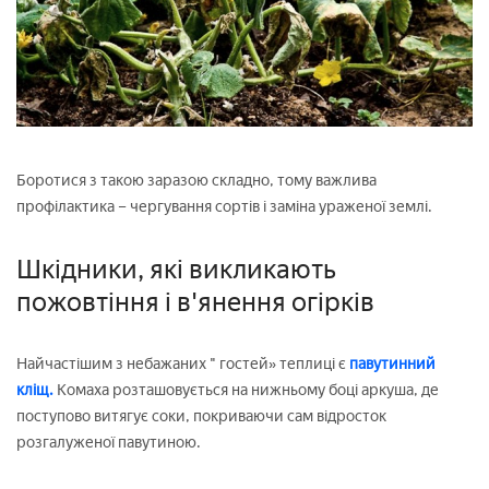
Боротися з такою заразою складно, тому важлива
профілактика – чергування сортів і заміна ураженої землі.
Шкідники, які викликають
пожовтіння і в'янення огірків
Найчастішим з небажаних " гостей» теплиці є
павутинний
кліщ.
Комаха розташовується на нижньому боці аркуша, де
поступово витягує соки, покриваючи сам відросток
розгалуженої павутиною.