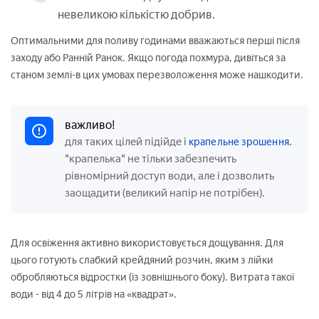
невеликою кількістю добрив.
Оптимальними для поливу годинами вважаються перші після
заходу або Ранній Ранок. Якщо погода похмура, дивіться за
станом землі-в цих умовах перезволоження може нашкодити.
важливо!
для таких цілей підійде і
крапельне зрошення.
"крапелька" не тільки забезпечить
рівномірний доступ води, але і дозволить
заощадити (великий напір не потрібен).
Для освіження активно використовується дощування. Для
цього готують слабкий крейдяний розчин, яким з лійки
обробляються відростки (із зовнішнього боку). Витрата такої
води - від 4 до 5 літрів на «квадрат».