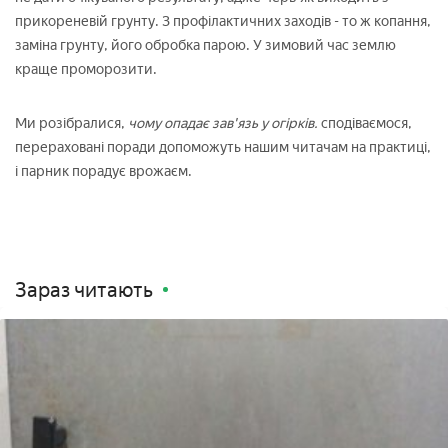
прикореневій грунту. З профілактичних заходів - то ж копання,
заміна грунту, його обробка парою. У зимовий час землю
краще проморозити.
Ми розібралися,
чому опадає зав'язь у огірків.
сподіваємося,
перераховані поради допоможуть нашим читачам на практиці,
і парник порадує врожаєм.
Зараз читають