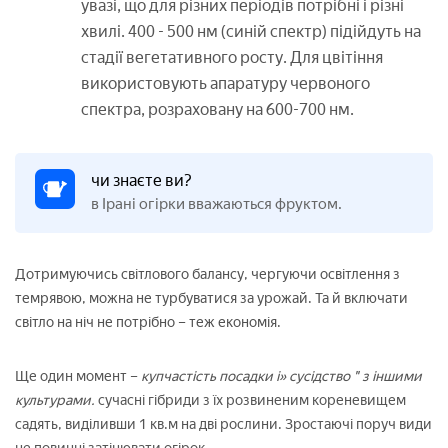
увазі, що для різних періодів потрібні і різні
хвилі. 400 - 500 нм (синій спектр) підійдуть на
стадії вегетативного росту. Для цвітіння
використовують апаратуру червоного
спектра, розраховану на 600-700 нм.
чи знаєте ви?
в Ірані огірки вважаються фруктом.
Дотримуючись світлового балансу, чергуючи освітлення з
темрявою, можна не турбуватися за урожай. Та й включати
світло на ніч не потрібно – теж економія.
Ще один момент –
купчастість посадки і» сусідство " з іншими
культурами.
сучасні гібриди з їх розвиненим кореневищем
садять, виділивши 1 кв.м на дві рослини. Зростаючі поруч види