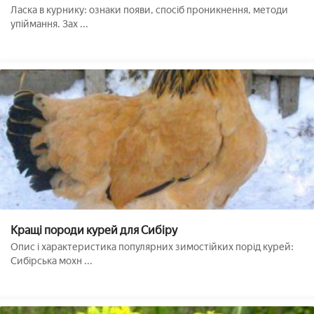
тхора. Як уберегти домашню птицю
Ласка в курнику: ознаки появи, спосіб проникнення, методи
упіймання. Зах ...
Кращі породи курей для Сибіру
Опис і характеристика популярних зимостійких порід курей:
Сибірська мохн ...