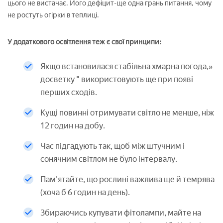
цього не вистачає. Його дефіцит-ще одна грань питання, чому
не ростуть огірки в теплиці.
У додаткового освітлення теж є свої принципи:
Якщо встановилася стабільна хмарна погода,»
досветку " використовують ще при появі
перших сходів.
Кущі повинні отримувати світло не менше, ніж
12 годин на добу.
Час підгадують так, щоб між штучним і
сонячним світлом не було інтервалу.
Пам'ятайте, що рослині важлива ще й темрява
(хоча б 6 годин на день).
Збираючись купувати фітолампи, майте на