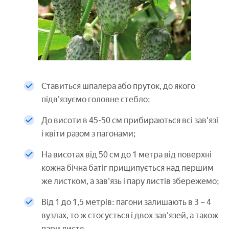
Ставиться шпалера або пруток, до якого
підв'язуємо головне стебло;
До висоти в 45-50 см прибираються всі зав'язі
і квіти разом з пагонами;
На висотах від 50 см до 1 метра від поверхні
кожна бічна батіг прищипується над першим
же листком, а зав'язь і пару листів збережемо;
Від 1 до 1,5 метрів: пагони залишають в 3 – 4
вузлах, то ж стосується і двох зав'язей, а також
пари листя.