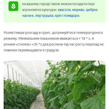
на вашому городі також можна посадити інші
агрономічні культури:
квасоля,
морква,
цибуля,
часник,
пертрушка,
кріп
і
помідори.
Розмістивши розсаду в грунт, дотримуйтеся температурного
режиму. Мінімальним показником вважається + 18 ° з, А
річним «стелею» +35 °з.для рослини під час росту перепад не
повинен перевищувати 6 градусів.