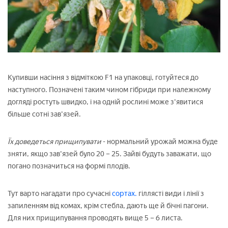
Купивши насіння з відміткою F1 на упаковці, готуйтеся до
наступного. Позначені таким чином гібриди при належному
догляді ростуть швидко, і на одній рослині може з'явитися
більше сотні зав'язей.
Їх доведеться прищипувати
- нормальний урожай можна буде
зняти, якщо зав'язей було 20 – 25. Зайві будуть заважати, що
погано позначиться на формі плодів.
Тут варто нагадати про сучасні
сортах.
гіллясті види і лінії з
запиленням від комах, крім стебла, дають ще й бічні пагони.
Для них прищипування проводять вище 5 – 6 листа.