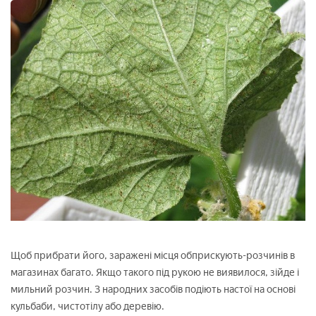
Щоб прибрати його, заражені місця обприскують-розчинів в
магазинах багато. Якщо такого під рукою не виявилося, зійде і
мильний розчин. З народних засобів подіють настої на основі
кульбаби, чистотілу або деревію.