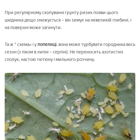
При регулярному скопуванні грунту ризик появи цього
шкідника дещо знижується – він зимує на невеликій глибині, і
на поверхні може загинути.
Та ж " схема» і у
попелиці.
вона може турбувати городника весь
сезон (з піком в липні – серпні). Не переносить азотистих
сполук, настою тютюну і мильного розчину.