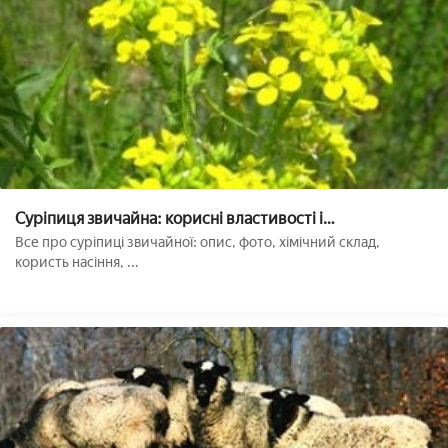
Суріпиця звичайна: корисні властивості і
протипоказання
Все про суріпиці звичайної: опис, фото, хімічний склад,
користь насіння, ...