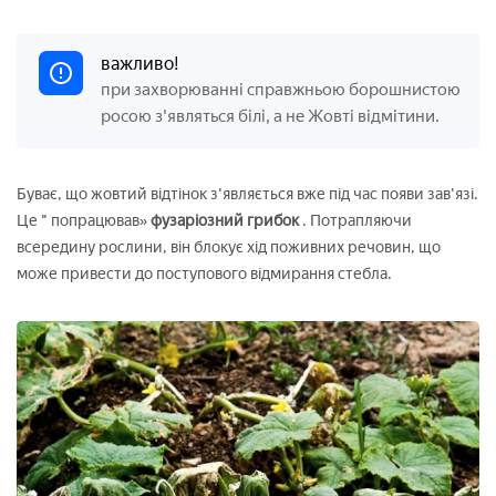
важливо!
при захворюванні справжньою борошнистою
росою з'являться білі, а не Жовті відмітини.
Буває, що жовтий відтінок з'являється вже під час появи зав'язі.
Це " попрацював»
фузаріозний грибок
. Потрапляючи
всередину рослини, він блокує хід поживних речовин, що
може привести до поступового відмирання стебла.