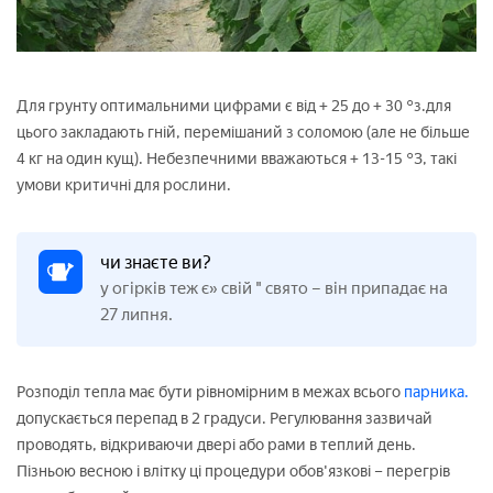
Для грунту оптимальними цифрами є від + 25 до + 30 °з.для
цього закладають гній, перемішаний з соломою (але не більше
4 кг на один кущ). Небезпечними вважаються + 13-15 °З, такі
умови критичні для рослини.
чи знаєте ви?
у огірків теж є» свій " свято – він припадає на
27 липня.
Розподіл тепла має бути рівномірним в межах всього
парника.
допускається перепад в 2 градуси. Регулювання зазвичай
проводять, відкриваючи двері або рами в теплий день.
Пізньою весною і влітку ці процедури обов'язкові – перегрів