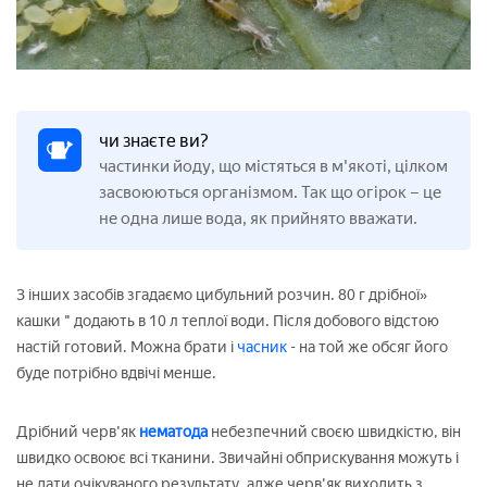
чи знаєте ви?
частинки йоду, що містяться в м'якоті, цілком
засвоюються організмом. Так що огірок – це
не одна лише вода, як прийнято вважати.
З інших засобів згадаємо цибульний розчин. 80 г дрібної»
кашки " додають в 10 л теплої води. Після добового відстою
настій готовий. Можна брати і
часник
- на той же обсяг його
буде потрібно вдвічі менше.
Дрібний черв'як
нематода
небезпечний своєю швидкістю, він
швидко освоює всі тканини. Звичайні обприскування можуть і
не дати очікуваного результату, адже черв'як виходить з