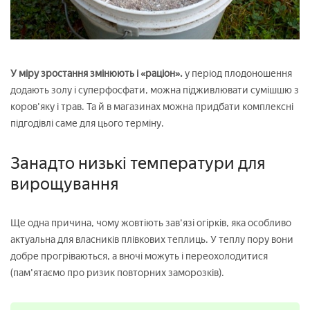
У міру зростання змінюють і «раціон».
у період плодоношення
додають золу і суперфосфати, можна підживлювати сумішшю з
коров'яку і трав. Та й в магазинах можна придбати комплексні
підгодівлі саме для цього терміну.
Занадто низькі температури для
вирощування
Ще одна причина, чому жовтіють зав'язі огірків, яка особливо
актуальна для власників плівкових теплиць. У теплу пору вони
добре прогріваються, а вночі можуть і переохолодитися
(пам'ятаємо про ризик повторних заморозків).