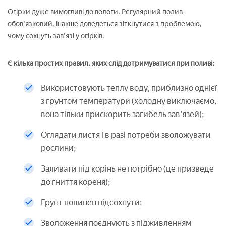
Огірки дуже вимогливі до вологи. Регулярний полив
обов'язковий, інакше доведеться зіткнутися з проблемою,
чому сохнуть зав'язі у огірків.
Є кілька простих правил, яких слід дотримуватися при поливі:
Використовують теплу воду, приблизно однієї
з грунтом температури (холодну виключаємо,
вона тільки прискорить загибель зав'язей);
Оглядати листя і в разі потреби зволожувати
рослини;
Заливати під корінь не потрібно (це призведе
до гниття кореня);
Грунт повинен підсохнути;
Зволоження поєднують з підживленням