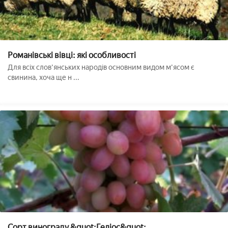
Романівські вівці: які особливості
Для всіх слов'янських народів основним видом м'ясом є
свинина, хоча ще н ...
Сорт винограду &quot;Геліос&quot;