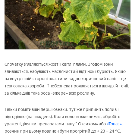
Спочатку з'являються жовті і світлі плями. Згодом вони
зливаються, набувають маслянистий відтінок і буріють. Якщо
на внутрішній стороні пластини видно коричневий наліт – це
теж ознака хвороби. Її небезпека проявляється в швидкій течії,
за кілька днів така роса «зжере» всю рослину.
Тільки помітивши перші ознаки, тут же припиніть полив і
підгодівлю (на тиждень). Коли вологи вже немає, обробіть
уражені ділянки препаратами типу " Оксихом» або
«Топаз».
розчин при цьому повинен бути прогрітий до + 23 – 24 °С.