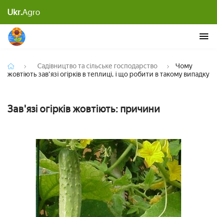
Чому жовтіють зав'язі огірків в теплиці, і що
Ukr.
Agro
робити в такому випадку
Садівництво та сільське господарство
Чому
жовтіють зав'язі огірків в теплиці, і що робити в такому випадку
Зав'язі огірків жовтіють: причини