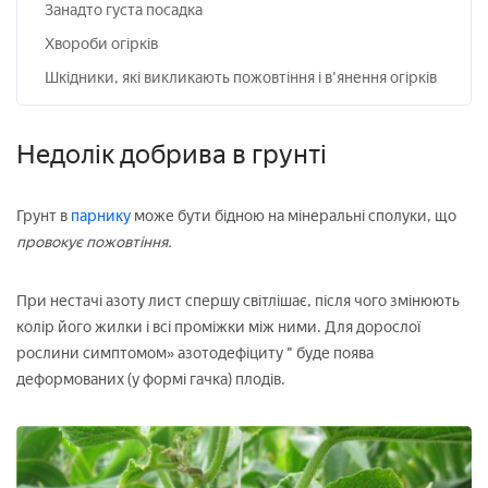
Занадто густа посадка
Хвороби огірків
Шкідники, які викликають пожовтіння і в'янення огірків
Недолік добрива в грунті
Грунт в
парнику
може бути бідною на мінеральні сполуки, що
провокує пожовтіння.
При нестачі азоту лист спершу світлішає, після чого змінюють
колір його жилки і всі проміжки між ними. Для дорослої
рослини симптомом» азотодефіциту " буде поява
деформованих (у формі гачка) плодів.