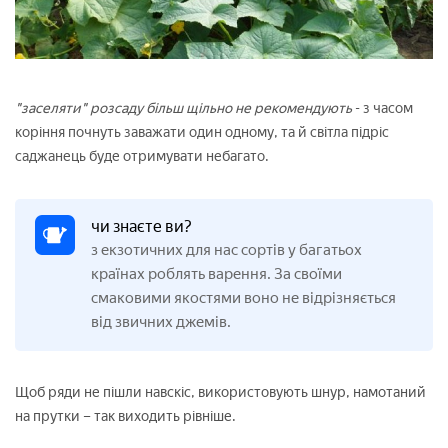
"заселяти" розсаду більш щільно не рекомендують
- з часом
коріння почнуть заважати один одному, та й світла підріс
саджанець буде отримувати небагато.
чи знаєте ви?
з екзотичних для нас сортів у багатьох
країнах роблять варення. За своїми
смаковими якостями воно не відрізняється
від звичних джемів.
Щоб ряди не пішли навскіс, використовують шнур, намотаний
на прутки – так виходить рівніше.