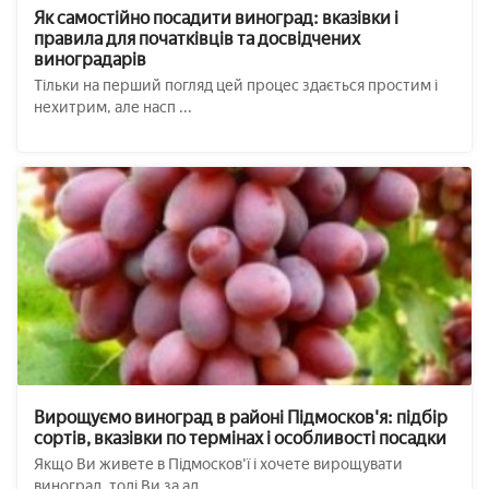
Як самостійно посадити виноград: вказівки і
правила для початківців та досвідчених
виноградарів
Тільки на перший погляд цей процес здається простим і
нехитрим, але насп ...
Вирощуємо виноград в районі Підмосков'я: підбір
сортів, вказівки по термінах і особливості посадки
Якщо Ви живете в Підмосков'ї і хочете вирощувати
виноград, тоді Ви за ад ...