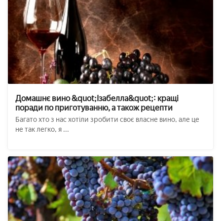
Домашнє вино &quot;Ізабелла&quot;: кращі
поради по приготуванню, а також рецепти
Багато хто з нас хотіли зробити своє власне вино, але це
не так легко, я ...