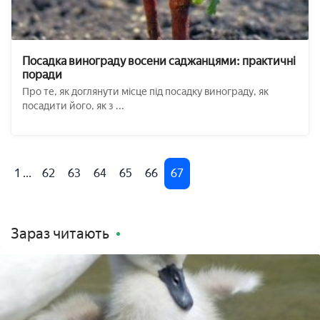
Посадка винограду восени саджанцями: практичні
поради
Про те, як доглянути місце під посадку винограду, як
посадити його, як з ...
1 ...
62
63
64
65
66
67
Зараз читають