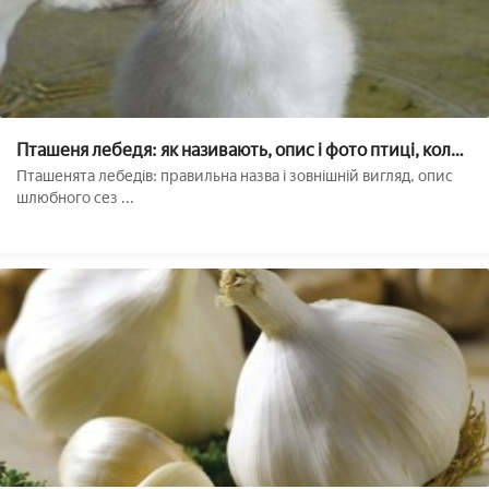
Пташеня лебедя: як називають, опис і фото птиці, коли
виводять і як вирощують маленьких лебедів
Пташенята лебедів: правильна назва і зовнішній вигляд, опис
шлюбного сез ...