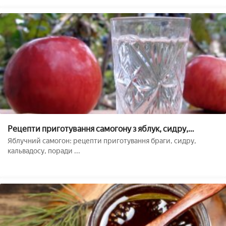
Рецепти приготування самогону з яблук, сидру,
кальвадосу в домашніх умовах
Яблучний самогон: рецепти приготування браги, сидру,
кальвадосу, поради ...