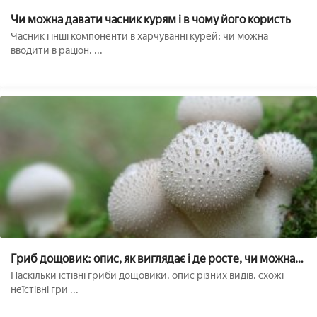
Чи можна давати часник курям і в чому його користь
Часник і інші компоненти в харчуванні курей: чи можна
вводити в раціон. ...
Гриб дощовик: опис, як виглядає і де росте, чи можна
їсти
Наскільки їстівні гриби дощовики, опис різних видів, схожі
неїстівні гри ...