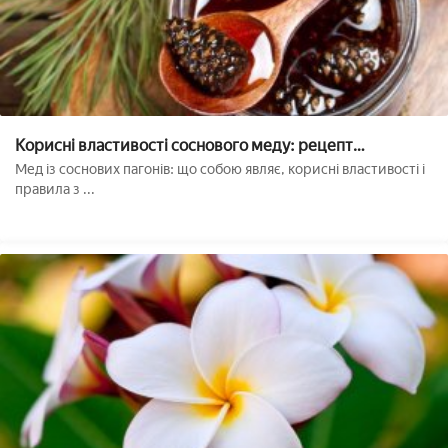
Корисні властивості соснового меду: рецепт
приготування продукту з соснових пагонів
Мед із соснових пагонів: що собою являє, корисні властивості і
правила з ...