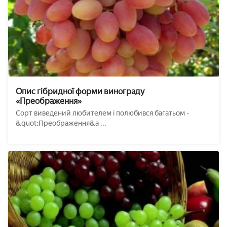
Опис гібридної форми винограду
«Преображення»
Сорт виведений любителем і полюбився багатьом -
&quot;Преображення&a ...