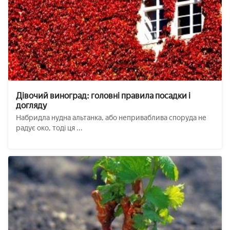
Дівочий виноград: головні правила посадки і
догляду
Набридла нудна альтанка, або неприваблива споруда не
радує око, тоді ця ...