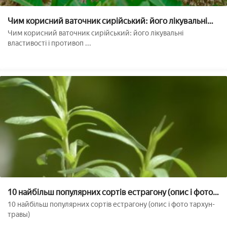
Чим корисний ваточник сирійський: його лікувальні
властивості і протипоказання
Чим корисний ваточник сирійський: його лікувальні
властивості і противоп ...
10 найбільш популярних сортів естрагону (опис і фото
тархун-трави)
10 найбільш популярних сортів естрагону (опис і фото тархун-
травы)