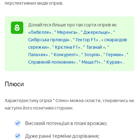
перспективних видів огірків.
Дізнайтеся більше про такі сорти огірків як:
«Либелле»
,
" Меренга»
,
" Джерельце»
,
"
Сибірська гірлянда»
,
" Гектор F1»
, «
смарагдові
сережки»
,
" Кріспіна F1»
,
" Таганай
»,
"
Пальчик»
,
" Конкурент»
,
" Зозуля»
,
" Герман»
,
"
Справжній полковник»
,
" Маша f1»
,
" Кураж»
.
Плюси
Характеристику огірка " Спіно» можна скласти, спираючись на
наступні його позитивні сторони:
Високий потенціал в плані врожаю;
Дуже ранні терміни дозрівання;