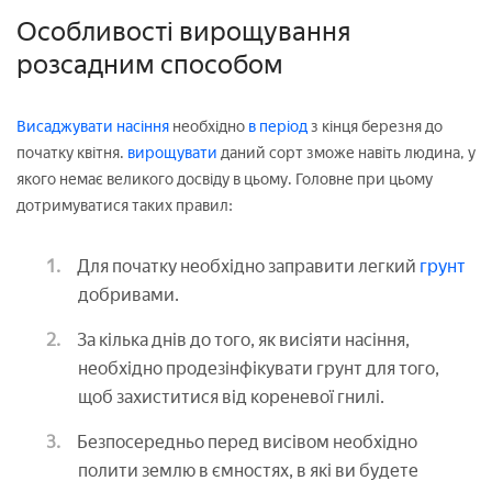
Особливості вирощування
розсадним способом
Висаджувати насіння
необхідно
в період
з кінця березня до
початку квітня.
вирощувати
даний сорт зможе навіть людина, у
якого немає великого досвіду в цьому. Головне при цьому
дотримуватися таких правил:
Для початку необхідно заправити легкий
грунт
добривами.
За кілька днів до того, як висіяти насіння,
необхідно продезінфікувати грунт для того,
щоб захиститися від кореневої гнилі.
Безпосередньо перед висівом необхідно
полити землю в ємностях, в які ви будете