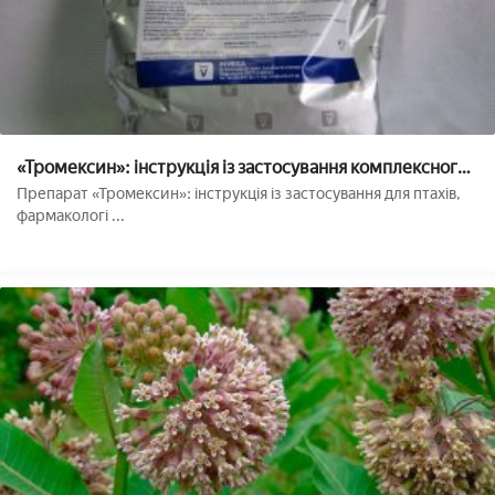
«Тромексин»: інструкція із застосування комплексного
препарату для птахів
Препарат «Тромексин»: інструкція із застосування для птахів,
фармакологі ...