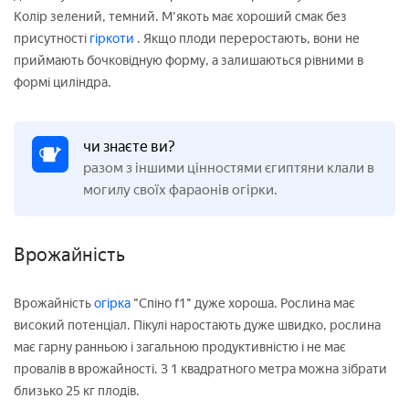
Колір зелений, темний. М'якоть має хороший смак без
присутності
гіркоти
. Якщо плоди переростають, вони не
приймають бочковідную форму, а залишаються рівними в
формі циліндра.
чи знаєте ви?
разом з іншими цінностями єгиптяни клали в
могилу своїх фараонів огірки.
Врожайність
Врожайність
огірка
"Спіно f1" дуже хороша. Рослина має
високий потенціал. Пікулі наростають дуже швидко, рослина
має гарну ранньою і загальною продуктивністю і не має
провалів в врожайності. З 1 квадратного метра можна зібрати
близько 25 кг плодів.