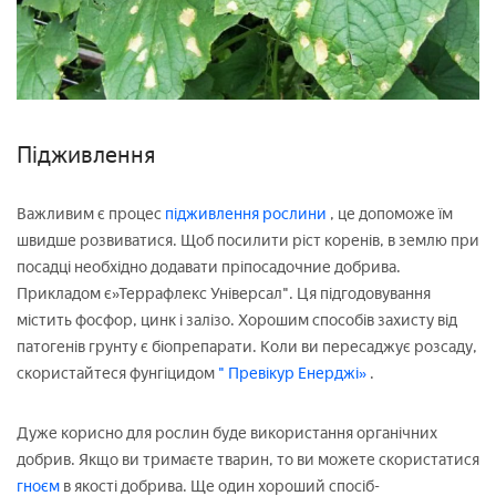
Підживлення
Важливим є процес
підживлення рослини
, це допоможе їм
швидше розвиватися. Щоб посилити ріст коренів, в землю при
посадці необхідно додавати пріпосадочние добрива.
Прикладом є»Террафлекс Універсал". Ця підгодовування
містить фосфор, цинк і залізо. Хорошим способів захисту від
патогенів грунту є біопрепарати. Коли ви пересаджує розсаду,
скористайтеся фунгіцидом
" Превікур Енерджі»
.
Дуже корисно для рослин буде використання органічних
добрив. Якщо ви тримаєте тварин, то ви можете скористатися
гноєм
в якості добрива. Ще один хороший спосіб-