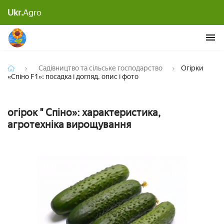
Ukr.
Agro
Огірки «Спіно F1»: посадка і догляд, опис і фото
Садівництво та сільське господарство
Огірки
«Спіно F1»: посадка і догляд, опис і фото
огірок " Спіно»: характеристика,
агротехніка вирощування