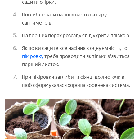
садити огірки.
Поглиблювати насіння варто на пару
сантиметрів.
На перших порах розсаду слід укрити плівкою.
Якщо ви садите все насіння в одну ємність, то
пікіровку
треба проводити як тільки з'явиться
перший листок.
При пікіровки заглибити сіянці до листочків,
щоб сформувалася хороша коренева система.