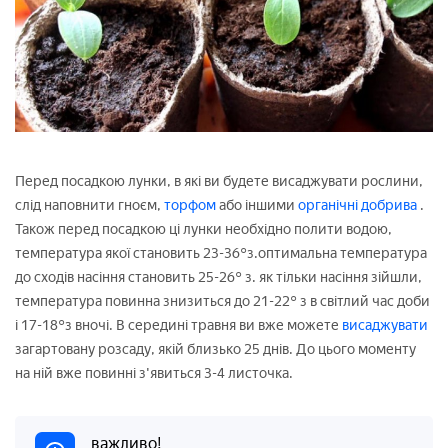
Перед посадкою лунки, в які ви будете висаджувати рослини,
слід наповнити гноєм,
торфом
або іншими
органічні добрива
.
Також перед посадкою ці лунки необхідно полити водою,
температура якої становить 23-36°з.оптимальна температура
до сходів насіння становить 25-26° з. як тільки насіння зійшли,
температура повинна знизиться до 21-22° з в світлий час доби
і 17-18°з вночі. В середині травня ви вже можете
висаджувати
загартовану розсаду, якій близько 25 днів. До цього моменту
на ній вже повинні з'явиться 3-4 листочка.
важливо!