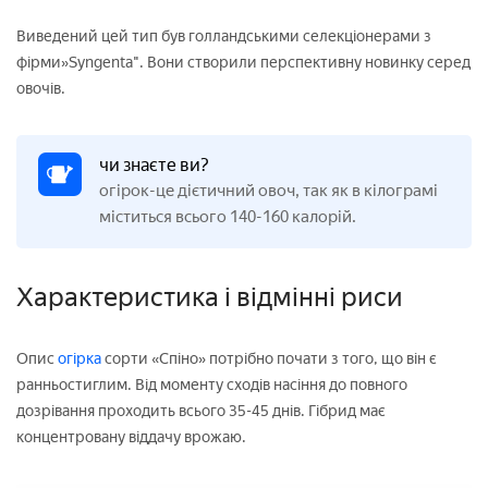
Виведений цей тип був голландськими селекціонерами з
фірми»Syngenta". Вони створили перспективну новинку серед
овочів.
чи знаєте ви?
огірок-це дієтичний овоч, так як в кілограмі
міститься всього 140-160 калорій.
Характеристика і відмінні риси
Опис
огірка
сорти «Спіно» потрібно почати з того, що він є
ранньостиглим. Від моменту сходів насіння до повного
дозрівання проходить всього 35-45 днів. Гібрид має
концентровану віддачу врожаю.