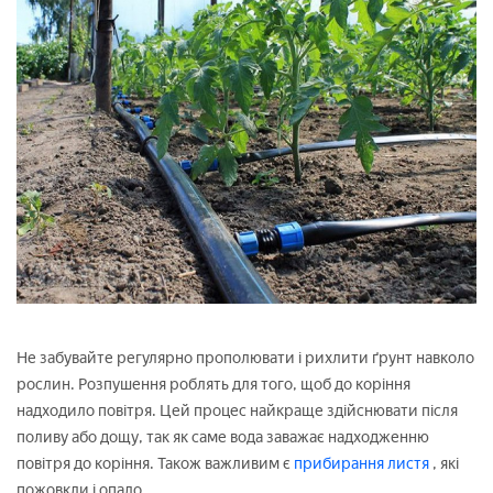
Не забувайте регулярно прополювати і рихлити ґрунт навколо
рослин. Розпушення роблять для того, щоб до коріння
надходило повітря. Цей процес найкраще здійснювати після
поливу або дощу, так як саме вода заважає надходженню
повітря до коріння. Також важливим є
прибирання листя
, які
пожовкли і опало.