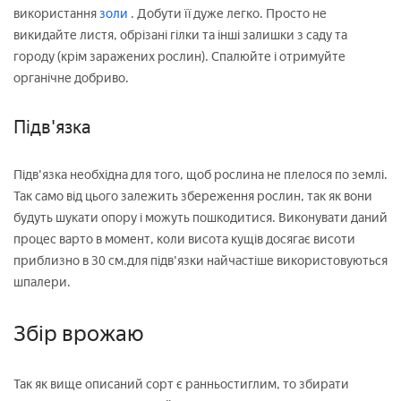
використання
золи
. Добути її дуже легко. Просто не
викидайте листя, обрізані гілки та інші залишки з саду та
городу (крім заражених рослин). Спалюйте і отримуйте
органічне добриво.
Підв'язка
Підв'язка необхідна для того, щоб рослина не плелося по землі.
Так само від цього залежить збереження рослин, так як вони
будуть шукати опору і можуть пошкодитися. Виконувати даний
процес варто в момент, коли висота кущів досягає висоти
приблизно в 30 см.для підв'язки найчастіше використовуються
шпалери.
Збір врожаю
Так як вище описаний сорт є ранньостиглим, то збирати