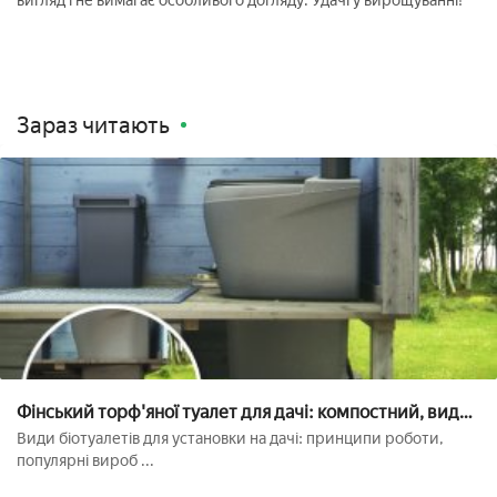
вигляд і не вимагає особливого догляду. Удачі у вирощуванні!
Зараз читають
Фінський торф'яної туалет для дачі: компостний, види і
виробники
Види біотуалетів для установки на дачі: принципи роботи,
популярні вироб ...