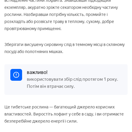
всі надземні частини лофанта. Знайшовши підходящий
екземпляр, акуратно зріжте секатором необхідну частину
рослини. Назбиравши потрібну кількість, промийте і
розкладіть або розвісьте траву в теплому, сухому, добре
провітрюваному приміщенні.
Зберігати висушену сировину слід в темному місці в скляному
посуді або полотняних мішках.
важливо!
використовувати збір слід протягом 1 року.
Потім він втрачає силу.
Це тибетське рослина — багатющий джерело корисних
властивостей. Виростіть лофант у себе в саду, і ви отримаєте
безперебійне джерело енергії і сили.