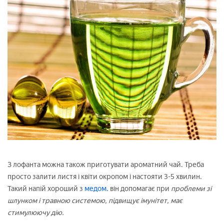
З лофанта можна також приготувати ароматний чай. Треба
просто залити листя і квіти окропом і настояти 3-5 хвилин.
Такий напій хороший з
медом.
він допомагає при
проблеми зі
шлунком і травною системою, підвищує імунітет, має
стимулюючу дію.