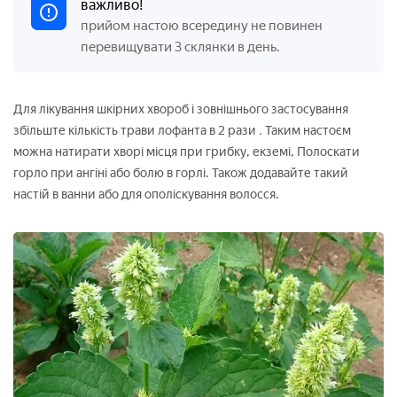
важливо!
прийом настою всередину не повинен
перевищувати 3 склянки в день.
Для лікування шкірних хвороб і зовнішнього застосування
збільште кількість трави лофанта в 2 рази
.
Таким настоєм
можна натирати хворі місця при грибку, екземі, Полоскати
горло при ангіні або болю в горлі. Також додавайте такий
настій в ванни або для ополіскування волосся.