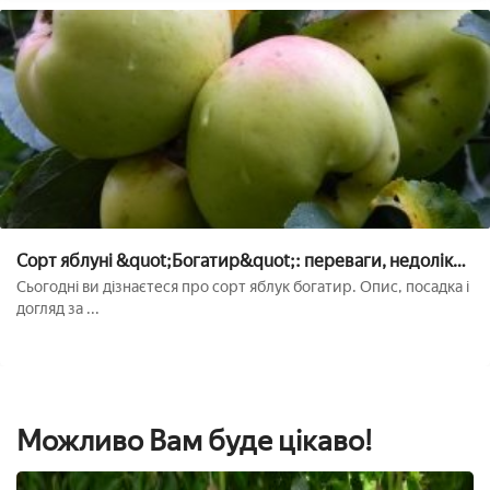
Сорт яблуні &quot;Богатир&quot;: переваги, недоліки,
посадка, догляд
Сьогодні ви дізнаєтеся про сорт яблук богатир. Опис, посадка і
догляд за ...
Можливо Вам буде цікаво!