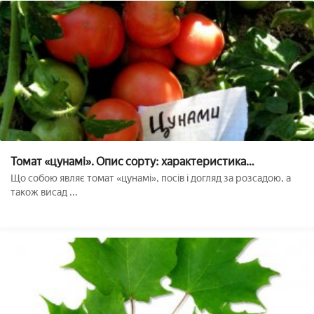
Томат «цунамі». Опис сорту: характеристика
врожайності і агротехніка посадки, догляду та
Що собою являє томат «цунамі», посів і догляд за розсадою, а
ВИРОЩУВАННЯ помідора (фото)
також висад ...