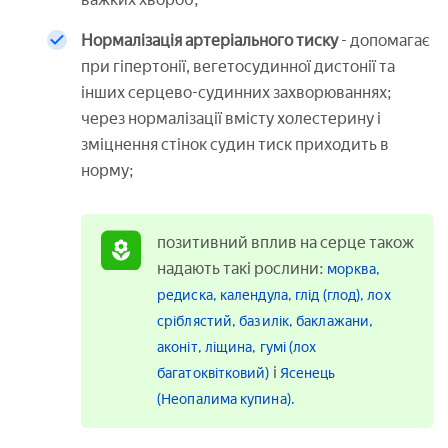
Нормалізація артеріального тиску
- допомагає
при гіпертонії, вегетосудинної дистонії та
інших серцево-судинних захворюваннях;
через нормалізації вмісту холестерину і
зміцнення стінок судин тиск приходить в
норму;
позитивний вплив на серце також
надають такі рослини:
морква,
редиска,
календула,
глід (глод),
лох
сріблястий,
базилік,
баклажани,
аконіт,
ліщина,
гумі (лох
і
багатоквітковий)
Ясенець
(Неопалима купина).