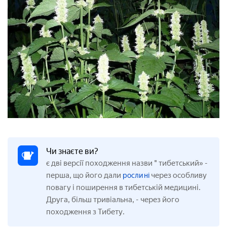
Чи знаєте ви?
є дві версії походження назви " тибетський» -
перша, що його
дали
через особливу
рослині
повагу і поширення в тибетській медицині.
Друга, більш тривіальна,
-
через його
походження з Тибету.