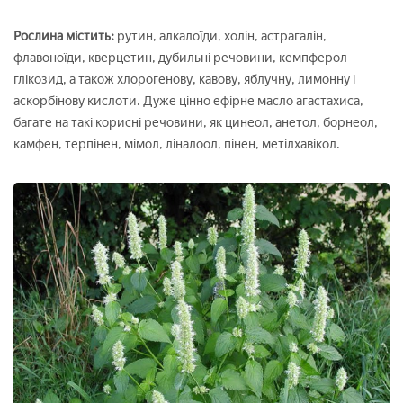
Рослина містить:
рутин, алкалоїди, холін, астрагалін,
флавоноїди, кверцетин, дубильні речовини, кемпферол-
глікозид, а також хлорогенову, кавову, яблучну, лимонну і
аскорбінову кислоти. Дуже цінно ефірне масло агастахиса,
багате на такі корисні речовини, як цинеол, анетол, борнеол,
камфен, терпінен, мімол, ліналоол, пінен, метілхавікол.