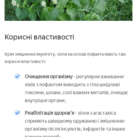
Корисні властивості
Крім зміцнення імунітету, зілля на основі лофанта мають такі
корисні властивості:
Очищення організму
- регулярне вживання
ліків з лофантом виводить з тіла шкідливі
токсини, шлаки, солі важких металів, очищає
внутрішні органи;
Реабілітація здоров'я
- зілля з агастахіса
сприяють швидкому одужанню і зміцненню
організму після інсультів, інфарктів та інших
важких хвороб;