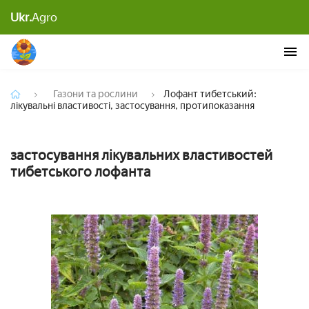
Лофант тибетський: лікувальні властивості,
Ukr.
Agro
застосування, протипоказання
Газони та рослини
Лофант тибетський:
лікувальні властивості, застосування, протипоказання
застосування лікувальних властивостей
тибетського лофанта