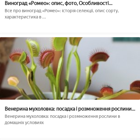
Виноград «Ромео»: опис, фото, Особливості
вирощування сорту
Все про виноград «Ромео»: історія селекції, опис сорту,
характеристика в ...
Венерина мухоловка: посадка і розмноження рослини в
домашніх умовах
Венерина мухоловка: посадка і розмноження рослини в
домашніх условиях