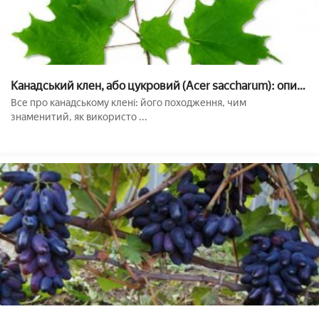
Канадський клен, або цукровий (Acer saccharum): опис,
природне значення і застосування, посадка і догляд,
Все про канадському клені: його походження, чим
фото
знаменитий, як використо ...