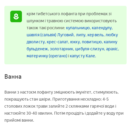
крім тибетського лофанта при проблемах зі
шлунком і травною системою використовують
також такі рослини:
купальницю,
календулу,
шавлія (сальвія) Луговий,
липу,
кервель,
любку
дволисту,
крес-салат,
юкку,
повитицю,
калину
бульденеж,
золотарник,
цибуля-слизун,
арахіс,
материнку (орегано)
і
капусту Кале.
Ванна
Ванни з настоєм лофанту зміцнюють імунітет, стимулюють,
покращують стан шкіри. Приготування нескладно: 4-5
столових ложок трави залийте 2 склянками гарячої води і
настоюйте 30-40 хвилин. Потім процідіть і додайте у воду при
прийомі ванни.