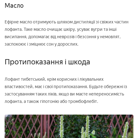
Масло
Ефірне масло отримують шляхом дистиляції зі свіжих частин
лофанта. Таке масло очищає шкіру, усуває вугри та інші
висипання, допомагає від неврозів і безсоння у немовлят,
заспокоює і зміцнює сон у дорослих.
Протипоказання і шкода
Лофант тибетський, крім корисних і лікувальних
властивостей, має і свої протипоказання. Будьте обережні із
застосуванням таких ліків, якщо ви маєте непереносимість
лофанта, а також гіпотонію або тромбофлебіт.