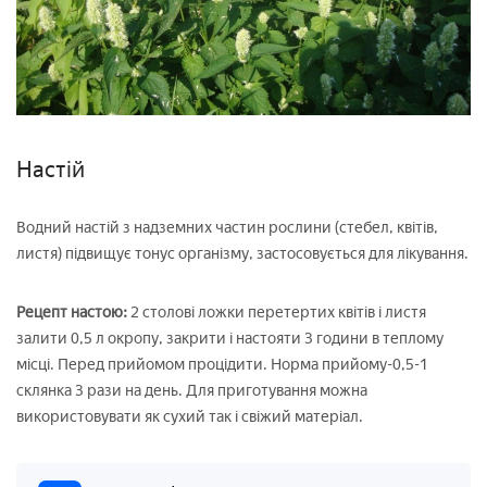
Настій
Водний настій з надземних частин рослини (стебел, квітів,
листя) підвищує тонус організму, застосовується для лікування.
Рецепт настою:
2 столові ложки перетертих квітів і листя
залити 0,5 л окропу, закрити і настояти 3 години в теплому
місці. Перед прийомом процідити. Норма прийому-0,5-1
склянка 3 рази на день. Для приготування можна
використовувати як сухий так і свіжий матеріал.