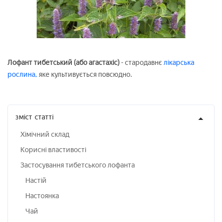
Лофант тибетський (або агастахіс)
- стародавнє
лікарська
рослина,
яке культивується повсюдно.
зміст
статті
Хімічний склад
Корисні властивості
Застосування тибетського лофанта
Настій
Настоянка
Чай