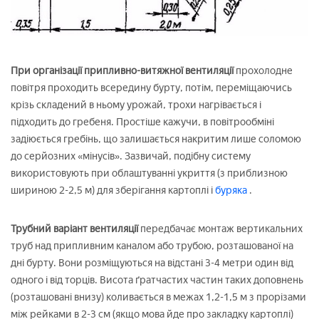
При організації припливно-витяжної вентиляції
прохолодне
повітря проходить всередину бурту, потім, переміщаючись
крізь складений в ньому урожай, трохи нагрівається і
підходить до гребеня. Простіше кажучи, в повітрообміні
задіюється гребінь, що залишається накритим лише соломою
до серйозних «мінусів». Зазвичай, подібну систему
використовують при облаштуванні укриття (з приблизною
шириною 2-2,5 м) для зберігання картоплі і
буряка
.
Трубний варіант вентиляції
передбачає монтаж вертикальних
труб над припливним каналом або трубою, розташованої на
дні бурту. Вони розміщуються на відстані 3-4 метри один від
одного і від торців. Висота ґратчастих частин таких доповнень
(розташовані внизу) коливається в межах 1,2-1,5 м з прорізами
між рейками в 2-3 см (якщо мова йде про закладку картоплі)