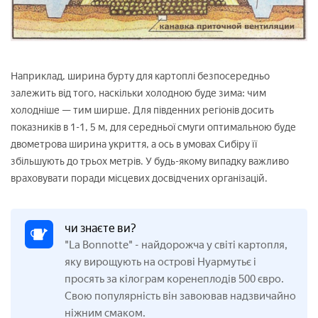
Наприклад, ширина бурту для картоплі безпосередньо
залежить від того, наскільки холодною буде зима: чим
холодніше — тим ширше. Для південних регіонів досить
показників в 1-1, 5 м, для середньої смуги оптимальною буде
двометрова ширина укриття, а ось в умовах Сибіру її
збільшують до трьох метрів. У будь-якому випадку важливо
враховувати поради місцевих досвідчених організацій.
чи знаєте ви?
"La Bonnotte" - найдорожча у світі картопля,
яку вирощують на острові Нуармутьє і
просять за кілограм коренеплодів 500 євро.
Свою популярність він завоював надзвичайно
ніжним смаком.