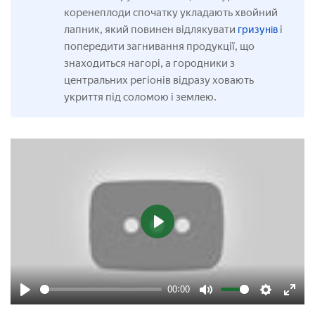
коренеплоди спочатку укладають хвойний
лапник, який повинен відлякувати
і
гризунів
попередити загнивання продукції, що
знаходиться нагорі, а городники з
центральних регіонів відразу ховають
укриття під соломою і землею.
Play
00:00
Play
Mute
Settings
Enter