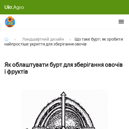
Що таке бурт: як зробити найпростіше укриття
Ukr.
Agro
для зберігання овочів
Ландшафтний дизайн
Що таке бурт: як зробити
найпростіше укриття для зберігання овочів
Як облаштувати бурт для зберігання овочів
і фруктів