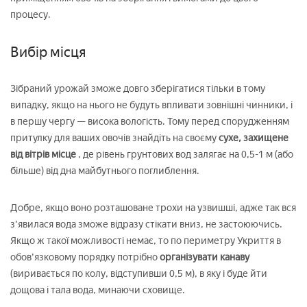
процесу.
Вибір місця
Зібраний урожай зможе довго зберігатися тільки в тому
випадку, якщо на нього не будуть впливати зовнішні чинники, і
в першу чергу — висока вологість. Тому перед спорудженням
притулку для ваших овочів знайдіть на своєму
сухе, захищене
від вітрів місце
, де рівень грунтових вод залягає на 0,5-1 м (або
більше) від дна майбутнього поглиблення.
Добре, якщо воно розташоване трохи на узвишші, адже так вся
з'явилася вода зможе відразу стікати вниз, не застоюючись.
Якщо ж такої можливості немає, то по периметру Укриття в
обов'язковому порядку потрібно
організувати канаву
(виривається по колу, відступивши 0,5 м), в яку і буде йти
дощова і тала вода, минаючи сховище.