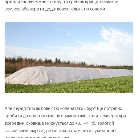
припливно-витяжного типу, то гребінь краще завалити
землею або вкрити додатковою кількістю соломи.
Але перед тим як повністю «опечатати» бурт (це потрібно
зробити до початку сильних заморозків, коли температура
всередині сховища знижується до +3...+4 °c), вологий
солом'яний шар слід обов'язково замінити сухим, щоб