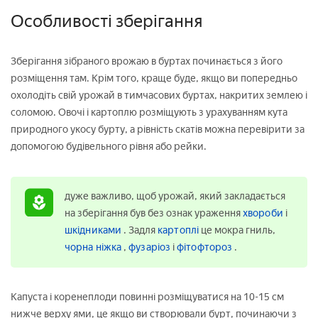
fulls
Особливості зберігання
Зберігання зібраного врожаю в буртах починається з його
розміщення там. Крім того, краще буде, якщо ви попередньо
охолодіть свій урожай в тимчасових буртах, накритих землею і
соломою. Овочі і картоплю розміщують з урахуванням кута
природного укосу бурту, а рівність скатів можна перевірити за
допомогою будівельного рівня або рейки.
дуже важливо, щоб урожай, який закладається
на зберігання був без ознак ураження
хвороби
і
шкідниками
. Задля
картоплі
це мокра гниль,
чорна ніжка
,
фузаріоз
і
фітофтороз
.
Капуста і коренеплоди повинні розміщуватися на 10-15 см
нижче верху ями, це якщо ви створювали бурт, починаючи з