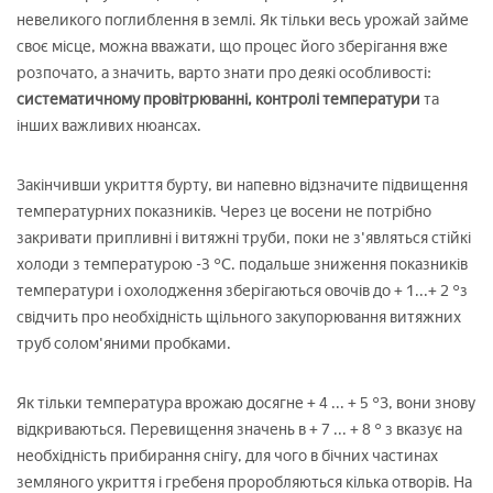
невеликого поглиблення в землі. Як тільки весь урожай займе
своє місце, можна вважати, що процес його зберігання вже
розпочато, а значить, варто знати про деякі особливості:
систематичному провітрюванні, контролі температури
та
інших важливих нюансах.
Закінчивши укриття бурту, ви напевно відзначите підвищення
температурних показників. Через це восени не потрібно
закривати припливні і витяжні труби, поки не з'являться стійкі
холоди з температурою -3 °C. подальше зниження показників
температури і охолодження зберігаються овочів до + 1...+ 2 °з
свідчить про необхідність щільного закупорювання витяжних
труб солом'яними пробками.
Як тільки температура врожаю досягне + 4 ... + 5 °З, вони знову
відкриваються. Перевищення значень в + 7 ... + 8 ° з вказує на
необхідність прибирання снігу, для чого в бічних частинах
земляного укриття і гребеня проробляються кілька отворів. На