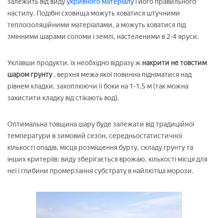
залежить від виду
укривного матеріалу
і його правильного
настилу. Подібні сховища можуть ховатися штучними
теплоізоляційними матеріалами, а можуть ховатися під
змінними шарами соломи і землі, настеленими в 2-4 яруси.
Уклавши продукти, їх необхідно відразу ж
накрити не товстим
шаром грунту
, верхня межа якої повинна підніматися над
рівнем кладки, захоплюючи її боки на 1-1,5 м (так можна
захистити кладку від стікають вод).
Оптимальна товщина шару буде залежати від традиційної
температури в зимовий сезон, середньостатистичної
кількості опадів, місця розміщення бурту, складу грунту та
інших критеріїв: виду зберігається врожаю, кількості місця для
неї і глибини промерзання субстрату в найлютіші морози.