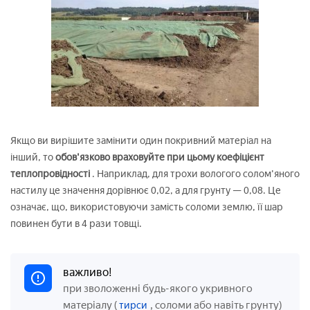
Якщо ви вирішите замінити один покривний матеріал на
інший, то
обов'язково враховуйте при цьому коефіцієнт
теплопровідності
. Наприклад, для трохи вологого солом'яного
настилу це значення дорівнює 0,02, а для грунту — 0,08. Це
означає, що, використовуючи замість соломи землю, її шар
повинен бути в 4 рази товщі.
важливо!
при зволоженні будь-якого укривного
матеріалу (
, соломи або навіть грунту)
тирси