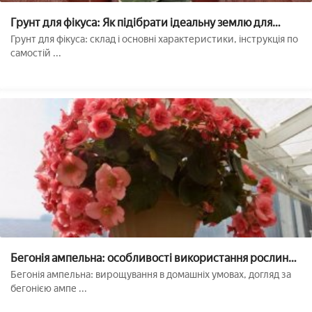
Грунт для фікуса: Як підібрати ідеальну землю для
квітки
Грунт для фікуса: склад і основні характеристики, інструкція по
самостій ...
Бегонія ампельна: особливості використання рослини
в ампельної культурі (з фото)
Бегонія ампельна: вирощування в домашніх умовах, догляд за
бегонією ампе ...