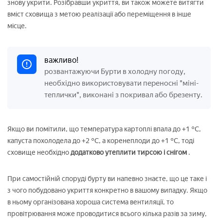
знову укрити. Розібравши укриття, ви також можете витягти
вміст сховища з метою реалізації або переміщення в інше
місце.
важливо!
розвантажуючи Бурти в холодну погоду,
необхідно використовувати переносні "міні-
теплички", виконані з покривал або брезенту.
Якщо ви помітили, що температура картоплі впала до +1 °С,
капуста похолодела до +2 °С, а коренеплоди до +1 °С, тоді
сховище необхідно
додатково утеплити тирсою і снігом
.
При самостійній споруді бурту ви напевно знаєте, що це таке і
з чого побудовано укриття конкретно в вашому випадку. Якщо
в ньому організована хороша система вентиляції, то
провітрювання може проводитися всього кілька разів за зиму,