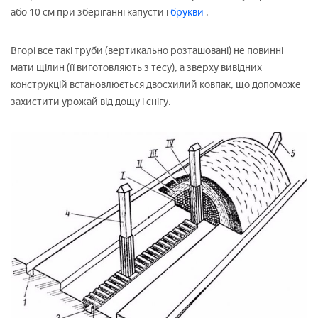
або 10 см при зберіганні капусти і
брукви
.
Вгорі все такі труби (вертикально розташовані) не повинні
мати щілин (її виготовляють з тесу), а зверху вивідних
конструкцій встановлюється двосхилий ковпак, що допоможе
захистити урожай від дощу і снігу.