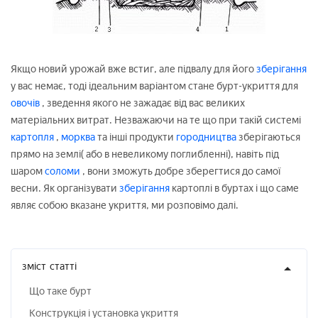
Якщо новий урожай вже встиг, але підвалу для його
зберігання
у вас немає, тоді ідеальним варіантом стане бурт-укриття для
овочів
, зведення якого не зажадає від вас великих
матеріальних витрат. Незважаючи на те що при такій системі
картопля
,
морква
та інші продукти
городництва
зберігаються
прямо на землі( або в невеликому поглибленні), навіть під
шаром
соломи
, вони зможуть добре зберегтися до самої
весни. Як організувати
зберігання
картоплі в буртах і що саме
являє собою вказане укриття, ми розповімо далі.
зміст
статті
Що таке бурт
Конструкція і установка укриття