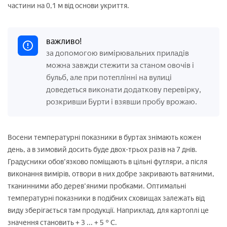
частини на 0,1 м від основи укриття.
важливо!
за допомогою вимірювальних приладів
можна завжди стежити за станом овочів і
бульб, але при потеплінні на вулиці
доведеться виконати додаткову перевірку,
розкривши Бурти і взявши пробу врожаю.
Восени температурні показники в буртах знімають кожен
день, а в зимовий досить буде двох-трьох разів на 7 днів.
Градусники обов'язково поміщають в цільні футляри, а після
виконання вимірів, отвори в них добре закривають ватяними,
тканинними або дерев'яними пробками. Оптимальні
температурні показники в подібних сховищах залежать від
виду зберігається там продукції. Наприклад, для картоплі це
значення становить + 3 ... + 5 ° C.