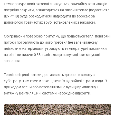
температура повітря зовні знижується, звичайну вентиляцію
потрібно закрити, а знаходиться на глибині тепло (подається з
ШУРФІВ) буде розходитися і надходити до врожаю за
допомогою ґратчастих труб, встановлених з нахилом.
Обігріваючи поверхню притулку, що подаються теплі повітряні
потоки потрапляють до його гребеня (не запечатаному
плівковим матеріалом) і утримують температурні показники
на рівні не нижче 0 °З, навіть якщо на вулиці вже мінусові
значення.
Теплі повітряні потоки доставляють до овочів вологу з
субстрату, тим самим захищаючи їх від зайвої втрати води. З
приходом весни або потеплінням на вулиці припливну і
витяжну Вентиляційні системи необхідно відкрити.