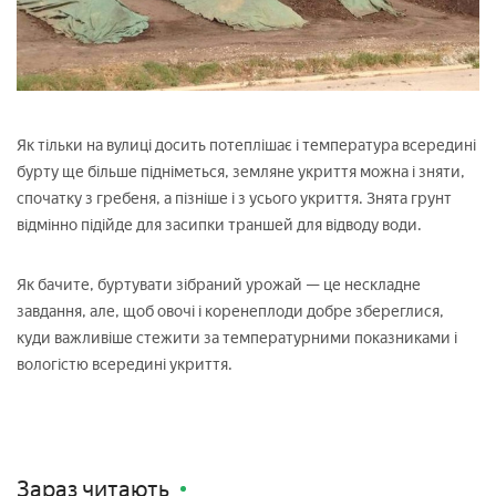
Як тільки на вулиці досить потеплішає і температура всередині
бурту ще більше підніметься, земляне укриття можна і зняти,
спочатку з гребеня, а пізніше і з усього укриття. Знята грунт
відмінно підійде для засипки траншей для відводу води.
Як бачите, буртувати зібраний урожай — це нескладне
завдання, але, щоб овочі і коренеплоди добре збереглися,
куди важливіше стежити за температурними показниками і
вологістю всередині укриття.
Зараз читають