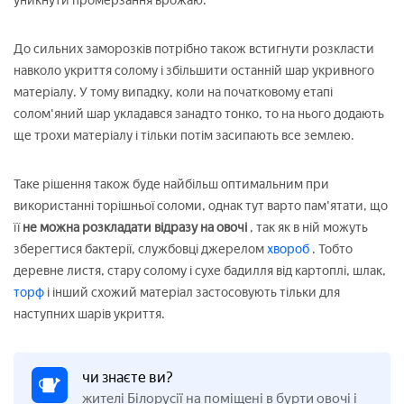
уникнути промерзання врожаю.
До сильних заморозків потрібно також встигнути розкласти
навколо укриття солому і збільшити останній шар укривного
матеріалу. У тому випадку, коли на початковому етапі
солом'яний шар укладався занадто тонко, то на нього додають
ще трохи матеріалу і тільки потім засипають все землею.
Таке рішення також буде найбільш оптимальним при
використанні торішньої соломи, однак тут варто пам'ятати, що
її
не можна розкладати відразу на овочі
, так як в ній можуть
зберегтися бактерії, службовці джерелом
хвороб
. Тобто
деревне листя, стару солому і сухе бадилля від картоплі, шлак,
торф
і інший схожий матеріал застосовують тільки для
наступних шарів укриття.
чи знаєте ви?
жителі Білорусії на поміщені в бурти овочі і