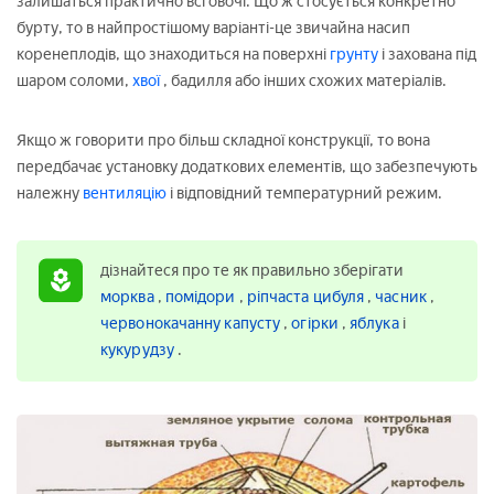
залишаться практично всі овочі. Що ж стосується конкретно
бурту, то в найпростішому варіанті-це звичайна насип
коренеплодів, що знаходиться на поверхні
грунту
і захована під
шаром соломи,
хвої
, бадилля або інших схожих матеріалів.
Якщо ж говорити про більш складної конструкції, то вона
передбачає установку додаткових елементів, що забезпечують
належну
вентиляцію
і відповідний температурний режим.
дізнайтеся про те як правильно зберігати
морква
,
помідори
,
ріпчаста цибуля
,
часник
,
червонокачанну капусту
,
огірки
,
яблука
і
кукурудзу
.