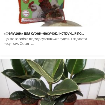
«Фелуцен» для курей-несучок. Інструкція по
застосуванню: склад препарату і як його давати
Що являє собою підгодовування «Фелуцен» і як давати її
несучкам
несучкам. Склад і ...