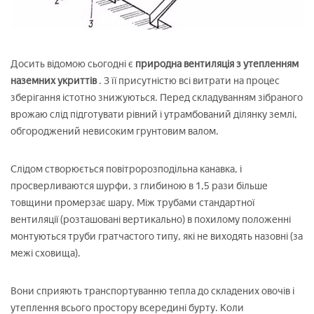
Досить відомою сьогодні є
природна вентиляція з утепленням
наземних укриттів
. З її присутністю всі витрати на процес
зберігання істотно знижуються. Перед складуванням зібраного
врожаю слід підготувати рівний і утрамбований ділянку землі,
обгороджений невисоким грунтовим валом.
Слідом створюється повітророзподільна канавка, і
просверливаются шурфи, з глибиною в 1,5 рази більше
товщини промерзає шару. Між трубами стандартної
вентиляції (розташовані вертикально) в похилому положенні
монтуються труби гратчастого типу, які не виходять назовні (за
межі сховища).
Вони сприяють транспортуванню тепла до складених овочів і
утеплення всього простору всередині бурту. Коли