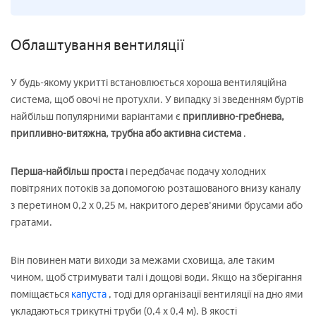
Облаштування вентиляції
У будь-якому укритті встановлюється хороша вентиляційна
система, щоб овочі не протухли. У випадку зі зведенням буртів
найбільш популярними варіантами є
припливно-гребнева,
припливно-витяжна, трубна або активна система
.
Перша-найбільш проста
і передбачає подачу холодних
повітряних потоків за допомогою розташованого внизу каналу
з перетином 0,2 х 0,25 м, накритого дерев'яними брусами або
гратами.
Він повинен мати виходи за межами сховища, але таким
чином, щоб стримувати талі і дощові води. Якщо на зберігання
поміщається
капуста
, тоді для організації вентиляції на дно ями
укладаються трикутні труби (0,4 х 0,4 м). В якості