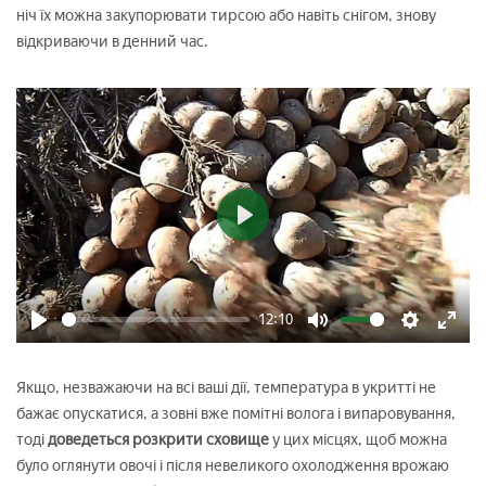
ніч їх можна закупорювати тирсою або навіть снігом, знову
відкриваючи в денний час.
Play
12:10
Play
Mute
Settings
Enter
fulls
Якщо, незважаючи на всі ваші дії, температура в укритті не
бажає опускатися, а зовні вже помітні волога і випаровування,
тоді
доведеться розкрити сховище
у цих місцях, щоб можна
було оглянути овочі і після невеликого охолодження врожаю