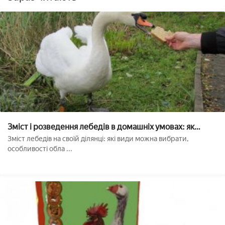
Зміст і розведення лебедів в домашніх умовах: як
доглядати і чим годувати
Зміст лебедів на своїй ділянці: які види можна вибрати,
особливості обла ...