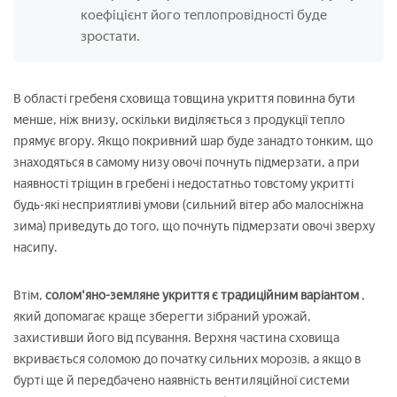
коефіцієнт його теплопровідності буде
зростати.
В області гребеня сховища товщина укриття повинна бути
менше, ніж внизу, оскільки виділяється з продукції тепло
прямує вгору. Якщо покривний шар буде занадто тонким, що
знаходяться в самому низу овочі почнуть підмерзати, а при
наявності тріщин в гребені і недостатньо товстому укритті
будь-які несприятливі умови (сильний вітер або малосніжна
зима) приведуть до того, що почнуть підмерзати овочі зверху
насипу.
Втім,
солом'яно-земляне укриття є традиційним варіантом
,
який допомагає краще зберегти зібраний урожай,
захистивши його від псування. Верхня частина сховища
вкривається соломою до початку сильних морозів, а якщо в
бурті ще й передбачено наявність вентиляційної системи