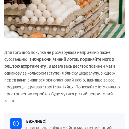
Для того щоб покупка не розчарувала неприємно пахне
субстанцією,
вибираючи яєчний лоток, порівняйте його з
рештою асортименту
. В ідеалі весь десяток повинен мати
однакову за кольором і ступеня блиску шкаралупу. Якщо ж
перед вами виявився різноплановий набір, швидше за все,
продавець підмішав старі і свіжі яйця. Понюхайте їх. У сильно
прострочених коробках буде чутися різкий неприємний
запах.
важливо!
шкаралупа свіжого яйця має специфічний