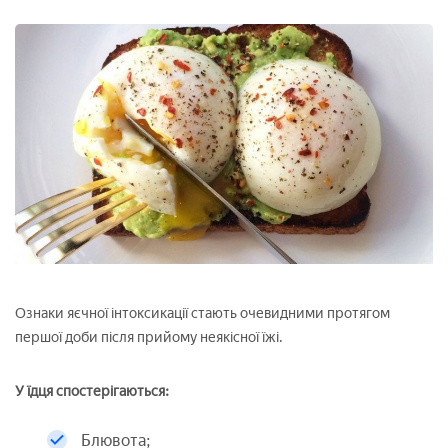
Ознаки яєчної інтоксикації стають очевидними протягом
першої доби після прийому неякісної їжі.
У їдця спостерігаються:
Блювота;