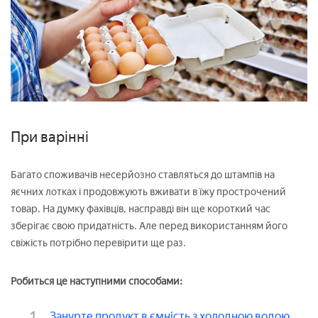
При варінні
Багато споживачів несерйозно ставляться до штампів на
яєчних лотках і продовжують вживати в їжу прострочений
товар. На думку фахівців, насправді він ще короткий час
зберігає свою придатність. Але перед використанням його
свіжість потрібно перевірити ще раз.
Робиться це наступними способами:
Занурте продукт в ємність з холодною водою
.