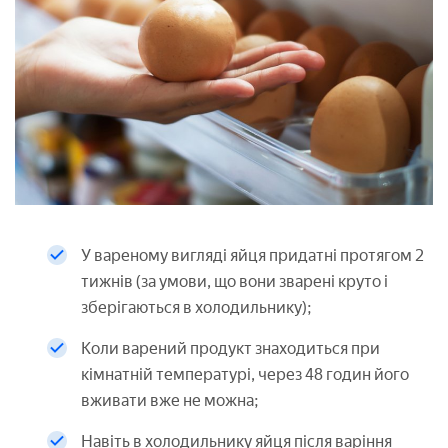
У вареному вигляді яйця придатні протягом 2
тижнів (за умови, що вони зварені круто і
зберігаються в холодильнику);
Коли варений продукт знаходиться при
кімнатній температурі, через 48 годин його
вживати вже не можна;
Навіть в холодильнику яйця після варіння