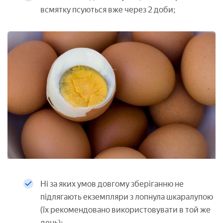
всмятку псуються вже через 2 доби;
Ні за яких умов довгому зберіганню не
підлягають екземпляри з лопнула шкаралупою
(їх рекомендовано використовувати в той же
день);