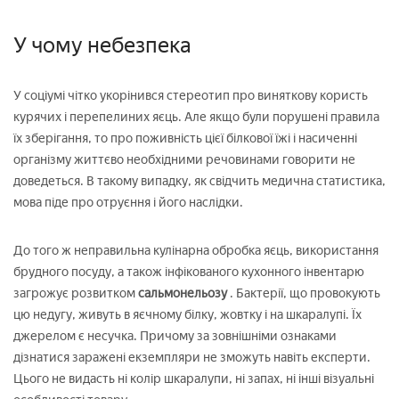
У чому небезпека
У соціумі чітко укорінився стереотип про виняткову користь
курячих і перепелиних яєць. Але якщо були порушені правила
їх зберігання, то про поживність цієї білкової їжі і насиченні
організму життєво необхідними речовинами говорити не
доведеться. В такому випадку, як свідчить медична статистика,
мова піде про отруєння і його наслідки.
До того ж неправильна кулінарна обробка яєць, використання
брудного посуду, а також інфікованого кухонного інвентарю
загрожує розвитком
сальмонельозу
. Бактерії, що провокують
цю недугу, живуть в яєчному білку, жовтку і на шкаралупі. Їх
джерелом є несучка. Причому за зовнішніми ознаками
дізнатися заражені екземпляри не зможуть навіть експерти.
Цього не видасть ні колір шкаралупи, ні запах, ні інші візуальні