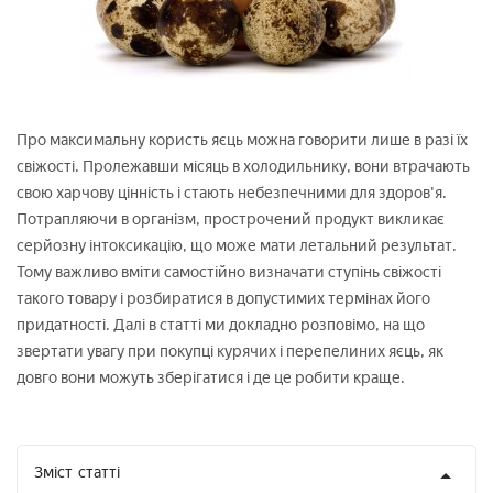
Про максимальну користь яєць можна говорити лише в разі їх
свіжості. Пролежавши місяць в холодильнику, вони втрачають
свою харчову цінність і стають небезпечними для здоров'я.
Потрапляючи в організм, прострочений продукт викликає
серйозну інтоксикацію, що може мати летальний результат.
Тому важливо вміти самостійно визначати ступінь свіжості
такого товару і розбиратися в допустимих термінах його
придатності. Далі в статті ми докладно розповімо, на що
звертати увагу при покупці курячих і перепелиних яєць, як
довго вони можуть зберігатися і де це робити краще.
Зміст
статті