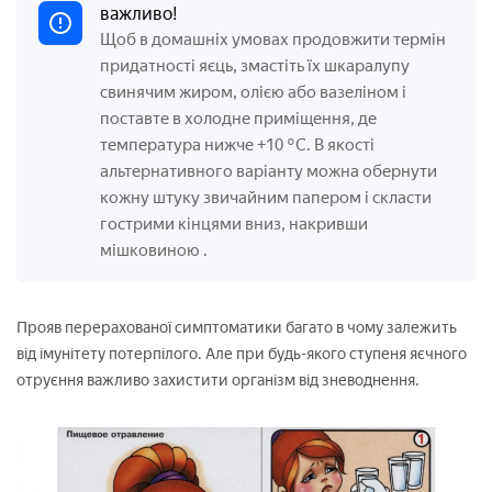
важливо!
Щоб в домашніх умовах продовжити термін
придатності яєць, змастіть їх шкаралупу
свинячим жиром, олією або вазеліном і
поставте в холодне приміщення, де
температура нижче +10 °С. В якості
альтернативного варіанту можна обернути
кожну штуку звичайним папером і скласти
гострими кінцями вниз, накривши
мішковиною
.
Прояв перерахованої симптоматики багато в чому залежить
від імунітету потерпілого. Але при будь-якого ступеня яєчного
отруєння важливо захистити організм від зневоднення.