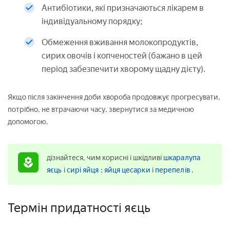
Антибіотики, які призначаються лікарем в
індивідуальному порядку;
Обмеження вживання молокопродуктів,
сирих овочів і копченостей (бажано в цей
період забезпечити хворому щадну дієту).
Якщо після закінчення доби хвороба продовжує прогресувати,
потрібно, не втрачаючи часу, звернутися за медичною
допомогою.
дізнайтеся, чим корисні і шкідливі
шкаралупа
яєць
і
сирі яйця
;
яйця цесарки
і
перепелів
.
Термін придатності яєць