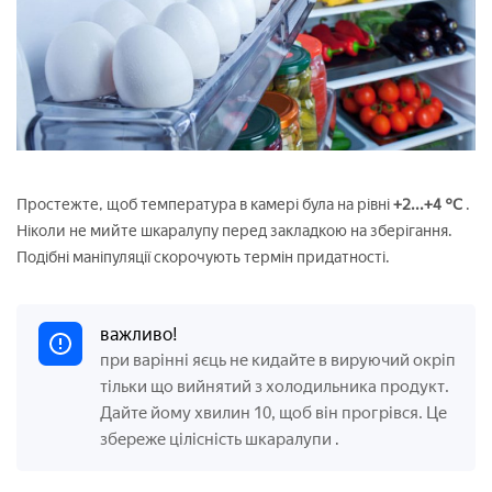
Простежте, щоб температура в камері була на рівні
+2...+4 °С
.
Ніколи не мийте шкаралупу перед закладкою на зберігання.
Подібні маніпуляції скорочують термін придатності.
важливо!
при варінні яєць не кидайте в вируючий окріп
тільки що вийнятий з холодильника продукт.
Дайте йому хвилин 10, щоб він прогрівся. Це
збереже цілісність шкаралупи
.