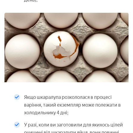
Якщо шкаралупа розкололася в процесі
варіння, такий екземпляр може полежати в
холодильнику 4 дні;
У разі, коли ви заготовили для якихось цілей
очищені від шкаралупи яйця, вони повинні