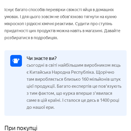
Існує багато способів перевірки свіжості яйця в домашніх
умовах. І для цього зовсім не обов'язково тягнути на кухню
мікроскоп і рідкісні хімічні реактиви. Судити про ступінь
придатності цих продуктів можна навіть в магазині. Давайте
розбиратися в подробицях.
Чи знаєте ви?
сьогодні в світі найбільшим виробником яєць
є Китайська Народна Республіка. Щорічно
там виробляється близько 160 мільйонів штук
цієї продукції. Багато експертів це пов'язують
з тим фактом, що курка вперше з'явилася
саме в цій країні. І сталося це десь в 1400 році
до нашої ери.
При покупці