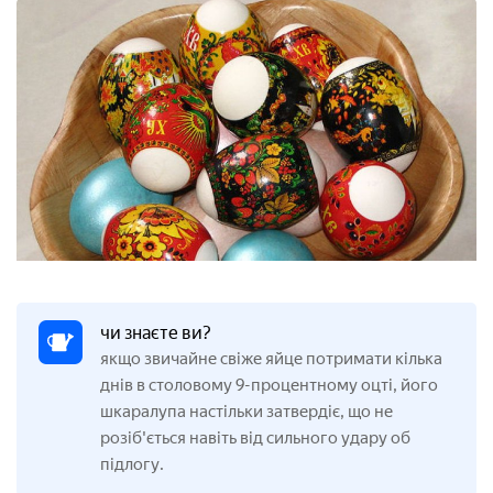
чи знаєте ви?
якщо звичайне свіже яйце потримати кілька
днів в столовому 9-процентному оцті, його
шкаралупа настільки затвердіє, що не
розіб'ється навіть від сильного удару об
підлогу.