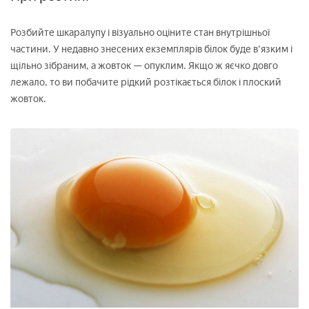
Розбийте шкаралупу і візуально оціните стан внутрішньої
частини. У недавно знесених екземплярів білок буде в'язким і
щільно зібраним, а жовток — опуклим. Якщо ж яєчко довго
лежало, то ви побачите рідкий розтікається білок і плоский
жовток.