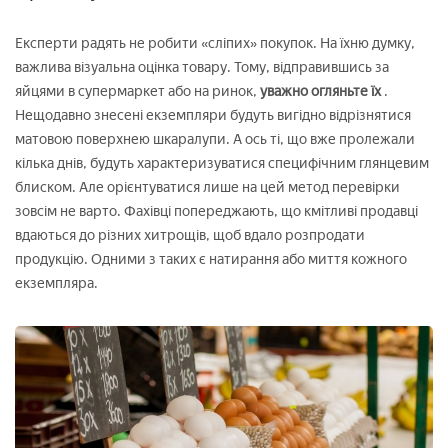
Експерти радять не робити «сліпих» покупок. На їхню думку,
важлива візуальна оцінка товару. Тому, відправившись за
яйцями в супермаркет або на ринок,
уважно огляньте їх
.
Нещодавно знесені екземпляри будуть вигідно відрізнятися
матовою поверхнею шкаралупи. А ось ті, що вже пролежали
кілька днів, будуть характеризуватися специфічним глянцевим
блиском. Але орієнтуватися лише на цей метод перевірки
зовсім не варто. Фахівці попереджають, що кмітливі продавці
вдаються до різних хитрощів, щоб вдало розпродати
продукцію. Одними з таких є натирання або миття кожного
екземпляра.