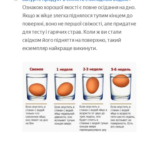
Ознакою хорошої якості є повне осідання на дно.
Якщо ж яйце злегка піднялося тупим кінцем до
поверхні, воно не першої свіжості, але придатне
для тесту і гарячих страв. Коли ж ви стали
свідком його підняття на поверхню, такий
екземпляр найкраще викинути.