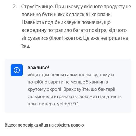
Струсіть яйце. При цьому у якісного продукту не
повинно бути ніяких сплесків і хлюпань.
Наявність подібних звуків позначає, що
всередину потрапило багато повітря, від чого
зіпсувалися білок і жовток. Це вже непридатна
їжа.
важливо!
яйця є джерелом сальмонельозу, тому їх
потрібно варити не менше 5 хвилин в
крутому окропі. Враховуйте, що бактерії
сальмонели втрачають свою життєздатність
при температурі +70 °С.
Відео: перевірка яйця на свіжість водою