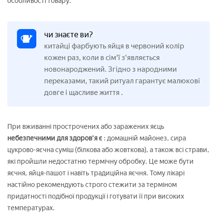
особливості товару.
чи знаєте ви?
китайці фарбують яйця в червоний колір
кожен раз, коли в сім'ї з'являється
новонароджений. Згідно з народними
переказами, такий ритуал гарантує малюкові
довге і щасливе життя
.
При вживанні прострочених або заражених яєць
небезпечними для здоров'я є
: домашній майонез, сира
цукрово-яєчна суміш (білкова або жовткова), а також всі страви,
які пройшли недостатню термічну обробку. Це може бути
яєчня, яйця-пашот і навіть традиційна яєчня. Тому лікарі
настійно рекомендують строго стежити за терміном
придатності подібної продукції і готувати її при високих
температурах.