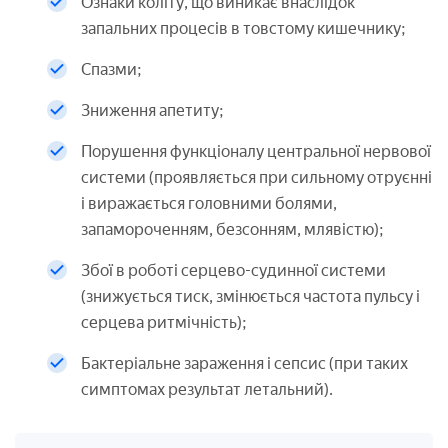
Ознаки коліту, що виникає внаслідок
запальних процесів в товстому кишечнику;
Спазми;
Зниження апетиту;
Порушення функціоналу центральної нервової
системи (проявляється при сильному отруєнні
і виражається головними болями,
запамороченням, безсонням, млявістю);
Збої в роботі серцево-судинної системи
(знижується тиск, змінюється частота пульсу і
серцева ритмічність);
Бактеріальне зараження і сепсис (при таких
симптомах результат летальний).