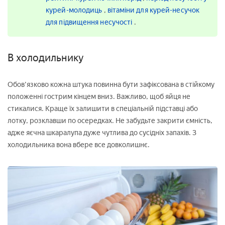
курей-молодиць
,
вітаміни для курей-несучок
для підвищення несучості
.
В холодильнику
Обов'язково кожна штука повинна бути зафіксована в стійкому
положенні гострим кінцем вниз. Важливо, щоб яйця не
стикалися. Краще їх залишити в спеціальній підставці або
лотку, розклавши по осередках. Не забудьте закрити ємність,
адже яєчна шкаралупа дуже чутлива до сусідніх запахів. З
холодильника вона вбере все довколишнє.