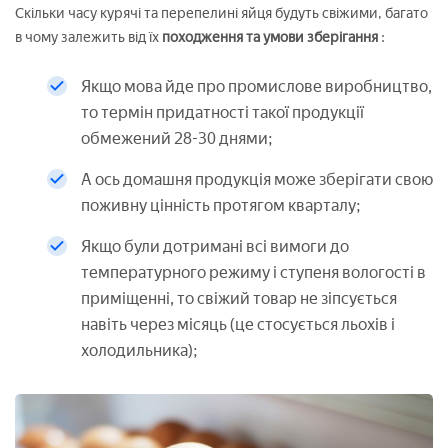
Скільки часу курячі та перепелині яйця будуть свіжими, багато
в чому залежить від їх
походження та умови зберігання
:
Якщо мова йде про промислове виробництво,
то термін придатності такої продукції
обмежений 28-30 днями;
А ось домашня продукція може зберігати свою
поживну цінність протягом кварталу;
Якщо були дотримані всі вимоги до
температурного режиму і ступеня вологості в
приміщенні, то свіжий товар не зіпсується
навіть через місяць (це стосується льохів і
холодильника);