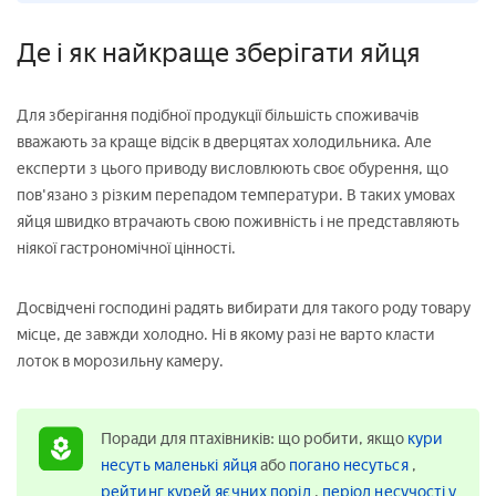
Де і як найкраще зберігати яйця
Для зберігання подібної продукції більшість споживачів
вважають за краще відсік в дверцятах холодильника. Але
експерти з цього приводу висловлюють своє обурення, що
пов'язано з різким перепадом температури. В таких умовах
яйця швидко втрачають свою поживність і не представляють
ніякої гастрономічної цінності.
Досвідчені господині радять вибирати для такого роду товару
місце, де завжди холодно. Ні в якому разі не варто класти
лоток в морозильну камеру.
Поради для птахівників: що робити, якщо
кури
несуть маленькі яйця
або
погано несуться
,
рейтинг курей яєчних порід
,
період несучості у