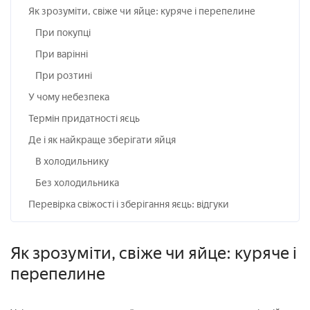
Як зрозуміти, свіже чи яйце: куряче і перепелине
При покупці
При варінні
При розтині
У чому небезпека
Термін придатності яєць
Де і як найкраще зберігати яйця
В холодильнику
Без холодильника
Перевірка свіжості і зберігання яєць: відгуки
Як зрозуміти, свіже чи яйце: куряче і
перепелине