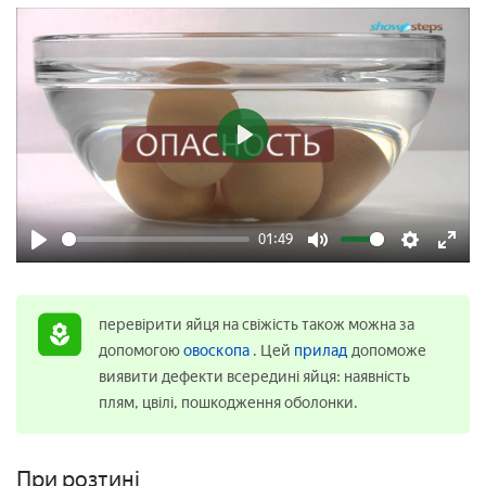
Play
01:49
Play
Mute
Settings
Enter
fulls
перевірити яйця на свіжість також можна за
допомогою
овоскопа
. Цей
прилад
допоможе
виявити дефекти всередині яйця: наявність
плям, цвілі, пошкодження оболонки.
При розтині