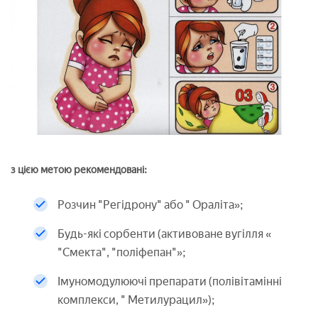
з цією метою рекомендовані:
Розчин "Регідрону" або " Ораліта»;
Будь-які сорбенти (активоване вугілля «
"Смекта", "поліфепан"»;
Імуномодулюючі препарати (полівітамінні
комплекси, " Метилурацил»);