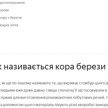
 протипоказання
дерева
 кору з берези
лющих зілля
к називається кора берези
, як ще по-іншому називають те, що вкриває стовбур цього 
юдьми вже дуже давно. І якщо спочатку її застосовували в 
і служив для виготовлення різноманітних побутових речей, 
а допомогою цього матеріалу лікують різні хвороби і викор