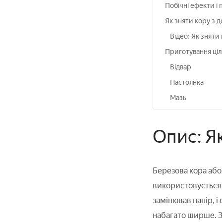
Побічні ефекти і
Як зняти кору з 
Відео: Як зняти
Приготування ці
Відвар
Настоянка
Мазь
Опис: Я
Березова кора або
використовується л
замінював папір, 
набагато ширше. З