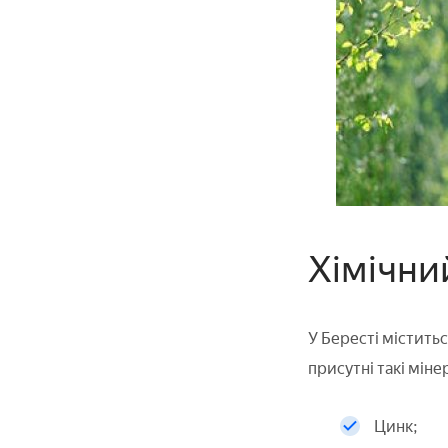
Хімічни
У Бересті міститьс
присутні такі міне
Цинк;