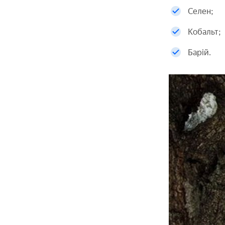
Селен;
Кобальт;
Барій.