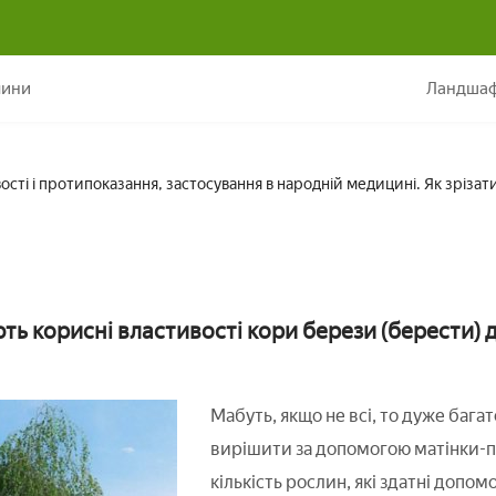
ластивості і протипоказання, застосування в народній медицині. Як 
лини
Ландшаф
ості і протипоказання, застосування в народній медицині. Як зрізат
ть корисні властивості кори берези (берести) 
Мабуть, якщо не всі, то дуже бага
вирішити за допомогою матінки-п
кількість рослин, які здатні допо