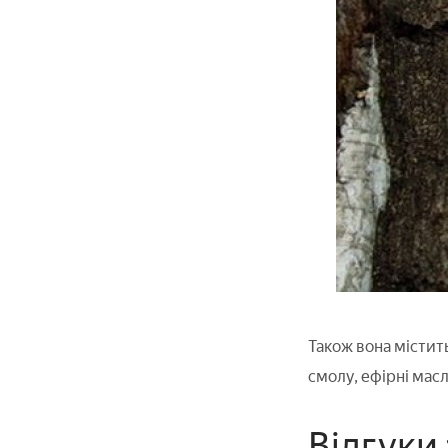
Також вона містить
смолу, ефірні масл
Відгуки