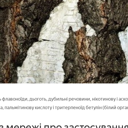
 флавоноїди, дьоготь, дубильні речовини, нікотинову і аско
а, пальмітинову кислоту і тритерпеноїд бетулін (білий орга
 з мережі про застосуванн