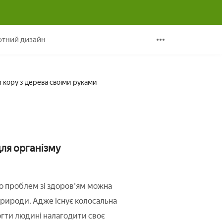
зрізати кору з дерева своїми руками
тний дизайн
и кору з дерева своїми руками
для організму
то проблем зі здоров'ям можна
рироди. Адже існує колосальна
могти людині налагодити своє