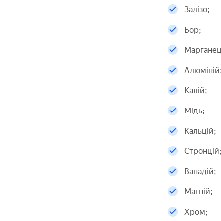
Залізо;
Бор;
Марганец
Алюміній
Калій;
Мідь;
Кальцій;
Стронцій
Ванадій;
Магній;
Хром;