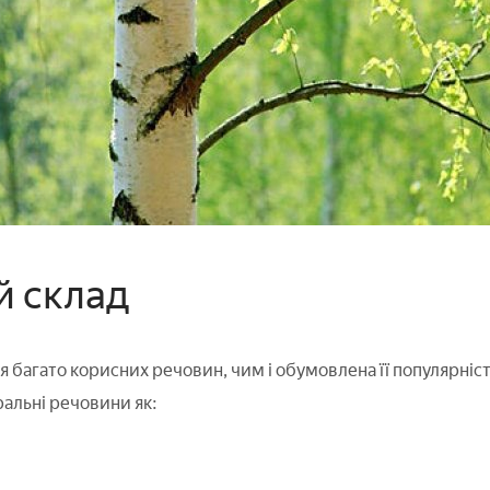
й склад
я багато корисних речовин, чим і обумовлена її популярніст
ральні речовини як: