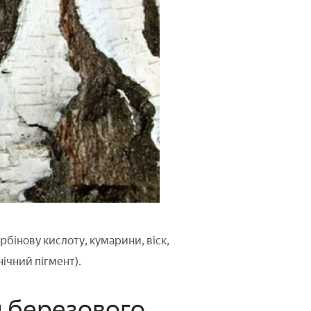
рбінову кислоту, кумарини, віск,
нічний пігмент).
я березового