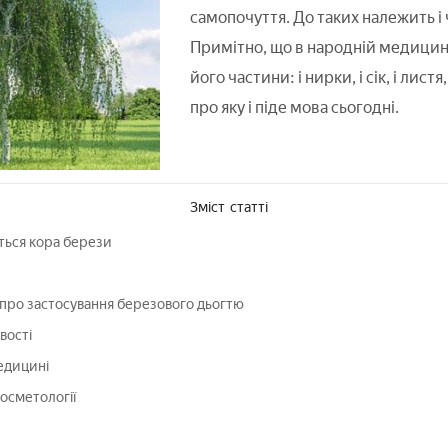
самопочуття. До таких належить і 
Примітно, що в народній медицин
його частини: і нирки, і сік, і листя
про яку і піде мова сьогодні.
Зміст
статті
ться кора берези
 про застосування березового дьогтю
вості
едицині
осметології