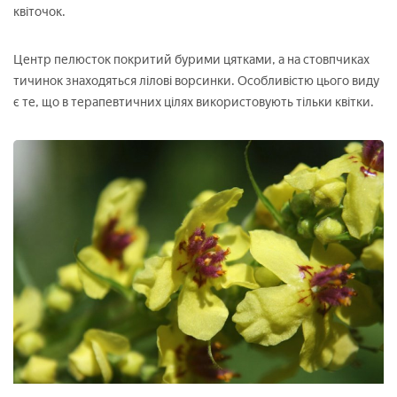
квіточок.
Центр пелюсток покритий бурими цятками, а на стовпчиках
тичинок знаходяться лілові ворсинки. Особливістю цього виду
є те, що в терапевтичних цілях використовують тільки квітки.