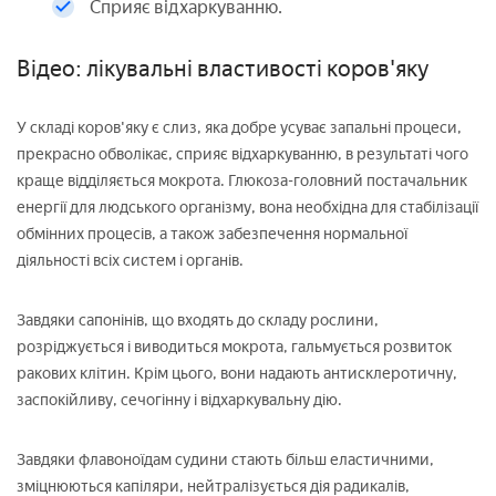
Сприяє відхаркуванню.
Відео: лікувальні властивості коров'яку
У складі коров'яку є слиз, яка добре усуває запальні процеси,
прекрасно обволікає, сприяє відхаркуванню, в результаті чого
краще відділяється мокрота. Глюкоза-головний постачальник
енергії для людського організму, вона необхідна для стабілізації
обмінних процесів, а також забезпечення нормальної
діяльності всіх систем і органів.
Завдяки сапонінів, що входять до складу рослини,
розріджується і виводиться мокрота, гальмується розвиток
ракових клітин. Крім цього, вони надають антисклеротичну,
заспокійливу, сечогінну і відхаркувальну дію.
Завдяки флавоноїдам судини стають більш еластичними,
зміцнюються капіляри, нейтралізується дія радикалів,