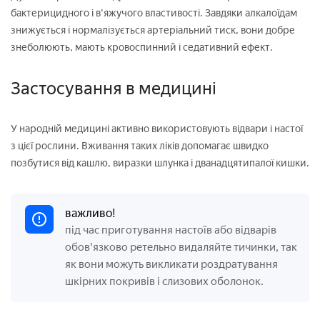
бактерицидного і в'яжучого властивості. Завдяки алкалоїдам
знижується і нормалізується артеріальний тиск, вони добре
знеболюють, мають кровоспинний і седативний ефект.
Застосування в медицині
У народній медицині активно використовують відвари і настої
з цієї рослини. Вживання таких ліків допомагає швидко
позбутися від кашлю, виразки шлунка і дванадцятипалої кишки.
важливо!
під час приготування настоїв або відварів
обов'язково ретельно видаляйте тичинки, так
як вони можуть викликати роздратування
шкірних покривів і слизових оболонок.