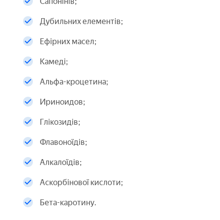
Сапонінів;
Дубильних елементів;
Ефірних масел;
Камеді;
Альфа-кроцетина;
Ириноидов;
Глікозидів;
Флавоноїдів;
Алкалоїдів;
Аскорбінової кислоти;
Бета-каротину.