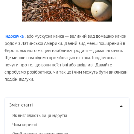
Індокачка
, або мускусна качка — великий вид домашніх качок
родом з Латинської Америки. Даний вид менш поширений в
Європі, ніж його місцеві найближчі родичі — домашні качки.
Ще менше нам відомо про яйця цього птаха. Іноді можна
почути про те, що вони неїстівні або шкідливі. Давайте
спробуємо розібратися, чи так це і чим можуть бути викликані
подібні відгуки.
Зміст
статті
Як виглядають яйця індоуткі
Чим корисні