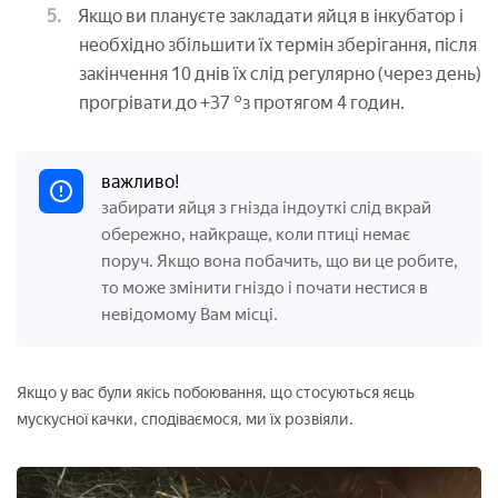
Якщо ви плануєте закладати яйця в інкубатор і
необхідно збільшити їх термін зберігання, після
закінчення 10 днів їх слід регулярно (через день)
прогрівати до +37 °з протягом 4 годин.
важливо!
забирати яйця з гнізда індоуткі слід вкрай
обережно, найкраще, коли птиці немає
поруч. Якщо вона побачить, що ви це робите,
то може змінити гніздо і почати нестися в
невідомому Вам місці.
Якщо у вас були якісь побоювання, що стосуються яєць
мускусної качки, сподіваємося, ми їх розвіяли.