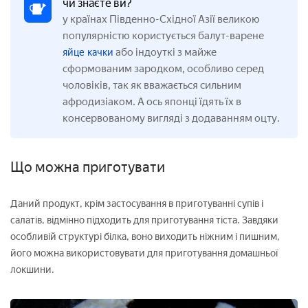
чи знаєте ви?
у країнах Південно-Східної Азії великою
популярністю користується балут-варене
або індоуткі з майже
яйце качки
сформованим зародком, особливо серед
чоловіків, так як вважається сильним
афродизіаком. А ось японці їдять їх в
консервованому вигляді з додаванням оцту.
Що можна приготувати
Даний продукт, крім застосування в приготуванні супів і
салатів, відмінно підходить для приготування тіста. Завдяки
особливій структурі білка, воно виходить ніжним і пишним,
його можна використовувати для приготування домашньої
локшини.