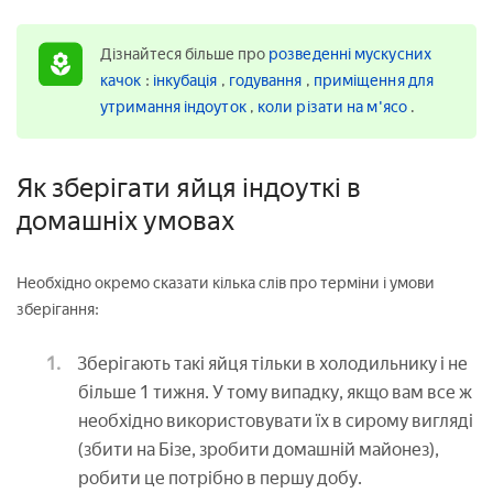
Дізнайтеся більше про
розведенні мускусних
качок
:
інкубація
,
годування
,
приміщення для
утримання індоуток
,
коли різати на м'ясо
.
Як зберігати яйця індоуткі в
домашніх умовах
Необхідно окремо сказати кілька слів про терміни і умови
зберігання:
Зберігають такі яйця тільки в холодильнику і не
більше 1 тижня. У тому випадку, якщо вам все ж
необхідно використовувати їх в сирому вигляді
(збити на Бізе, зробити домашній майонез),
робити це потрібно в першу добу.