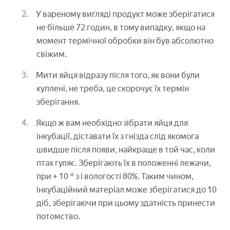
У вареному вигляді продукт може зберігатися
не більше 72 годин, в тому випадку, якщо на
момент термічної обробки він був абсолютно
свіжим.
Мити яйця відразу після того, як вони були
куплені, не треба, це скорочує їх термін
зберігання.
Якщо ж вам необхідно зібрати яйця для
інкубації, діставати їх з гнізда слід якомога
швидше після появи, найкраще в той час, коли
птах гуляє. Зберігають їх в положенні лежачи,
при + 10 ° з і вологості 80%. Таким чином,
інкубаційний матеріал може зберігатися до 10
діб, зберігаючи при цьому здатність принести
потомство.