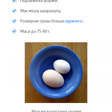
Подовженої форми;
Має міцну шкаралупу;
Розміром трохи більше
курячого
;
Маса-до 75-80 г.
Яйце мускусної качки і куряче