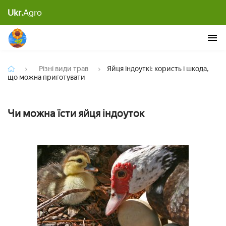
Яйця індоуткі: користь і шкода, що можна
Ukr.
Agro
приготувати
Різні види трав
Яйця індоуткі: користь і шкода,
що можна приготувати
Чи можна їсти яйця індоуток