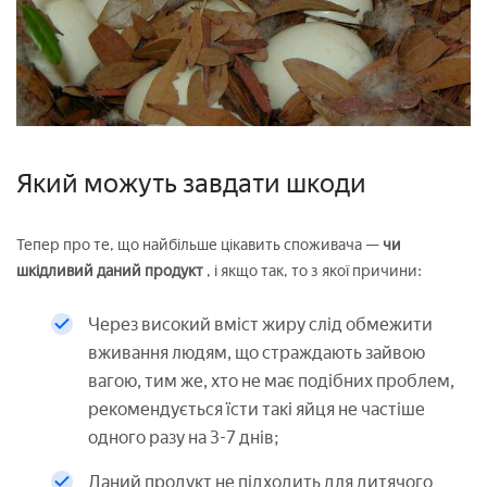
Який можуть завдати шкоди
Тепер про те, що найбільше цікавить споживача —
чи
шкідливий даний продукт
, і якщо так, то з якої причини:
Через високий вміст жиру слід обмежити
вживання людям, що страждають зайвою
вагою, тим же, хто не має подібних проблем,
рекомендується їсти такі яйця не частіше
одного разу на 3-7 днів;
Даний продукт не підходить для дитячого