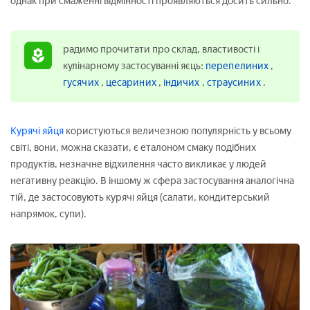
однак при смаженні відмінності проявляються досить сильно.
радимо прочитати про склад, властивості і
кулінарному застосуванні яєць:
перепелиних
,
гусячих
,
цесариних
,
індичих
,
страусиних
.
Курячі яйця
користуються величезною популярність у всьому
світі, вони, можна сказати, є еталоном смаку подібних
продуктів, незначне відхилення часто викликає у людей
негативну реакцію. В іншому ж сфера застосування аналогічна
тій, де застосовують курячі яйця (салати, кондитерський
напрямок, супи).