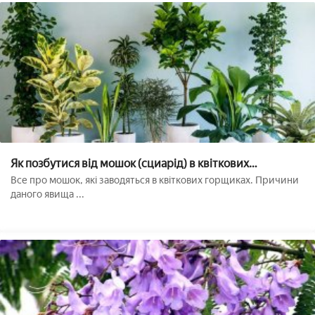
Як позбутися від мошок (сциарід) в квіткових
горщиках: причини появи і усунення шкідників
Все про мошок, які заводяться в квіткових горщиках. Причини
даного явища ...