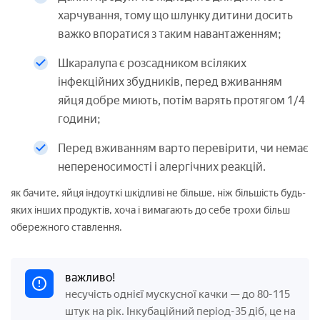
харчування, тому що шлунку дитини досить
важко впоратися з таким навантаженням;
Шкаралупа є розсадником всіляких
інфекційних збудників, перед вживанням
яйця добре миють, потім варять протягом 1/4
години;
Перед вживанням варто перевірити, чи немає
непереносимості і алергічних реакцій.
як бачите, яйця індоуткі шкідливі не більше, ніж більшість будь-
яких інших продуктів, хоча і вимагають до себе трохи більш
обережного ставлення.
важливо!
несучість однієї мускусної качки — до 80-115
штук на рік. Інкубаційний період-35 діб, це на