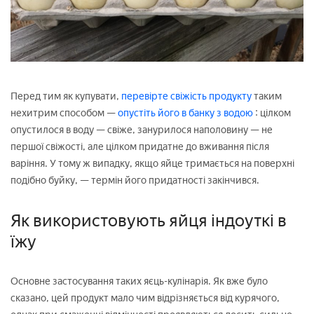
Перед тим як купувати,
перевірте свіжість продукту
таким
нехитрим способом —
опустіть його в банку з водою
: цілком
опустилося в воду — свіже, занурилося наполовину — не
першої свіжості, але цілком придатне до вживання після
варіння. У тому ж випадку, якщо яйце тримається на поверхні
подібно буйку, — термін його придатності закінчився.
Як використовують яйця індоуткі в
їжу
Основне застосування таких яєць-кулінарія. Як вже було
сказано, цей продукт мало чим відрізняється від курячого,