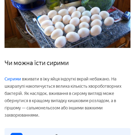
Чи можна їсти сирими
Сирими
вживати в їжу яйця індоуткі вкрай небажано. На
шкаралупі накопичується велика кількість хвороботворних
бактерій. Як наслідок, вживання в сирому вигляді може
обернутися в кращому випадку кишковим розладом, а в
гіршому — сальмонельозом або іншими важкими
захворюваннями.