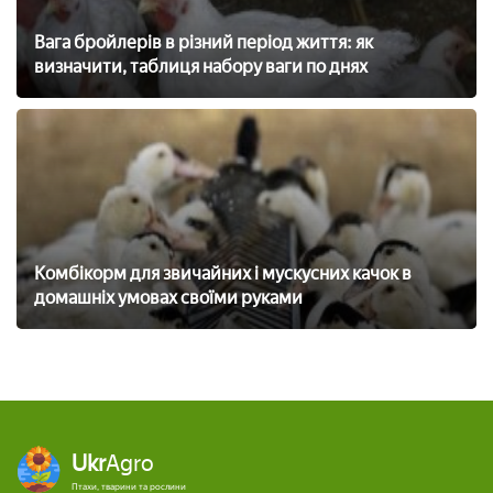
Вага бройлерів в різний період життя: як
визначити, таблиця набору ваги по днях
Комбікорм для звичайних і мускусних качок в
домашніх умовах своїми руками
Ukr
Agro
Птахи, тварини та рослини