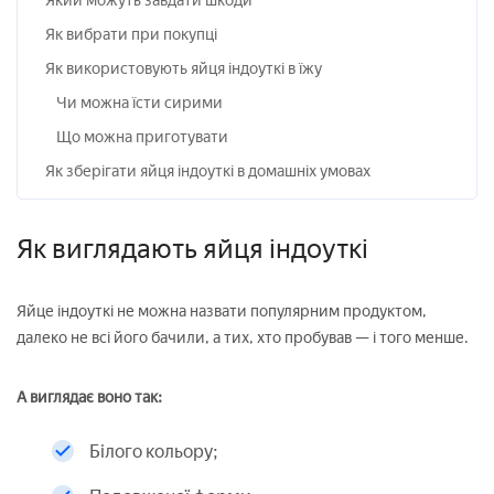
Який можуть завдати шкоди
Як вибрати при покупці
Як використовують яйця індоуткі в їжу
Чи можна їсти сирими
Що можна приготувати
Як зберігати яйця індоуткі в домашніх умовах
Як виглядають яйця індоуткі
Яйце індоуткі не можна назвати популярним продуктом,
далеко не всі його бачили, а тих, хто пробував — і того менше.
А виглядає воно так:
Білого кольору;