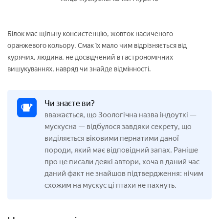
Білок має щільну консистенцію, жовток насиченого
оранжевого кольору. Смак їх мало чим відрізняється від
курячих, людина, не досвідчений в гастрономічних
вишукуваннях, навряд чи знайде відмінності.
Чи знаєте ви?
вважається, що Зоологічна назва індоуткі —
мускусна — відбулося завдяки секрету, що
виділяється віковими пернатими даної
породи, який має відповідний запах. Раніше
про це писали деякі автори, хоча в даний час
даний факт не знайшов підтвердження: нічим
схожим на мускус ці птахи не пахнуть.