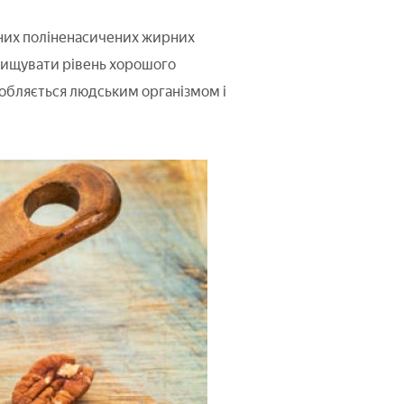
 них поліненасичених жирних
ідвищувати рівень хорошого
иробляється людським організмом і