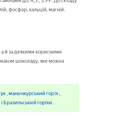
амінами до, А, Е, З, РР. До складу
ій, фосфор, кальцій, магній.
, а й за деякими корисними
 смаком шоколаду, яке можна
дук
,
маньчжурський горіх
,
й
і
Бразильський горіхи
.