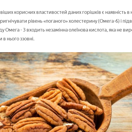
іших корисних властивостей даних горішків є наявність в
 пригнічувати рівень «поганого» холестерину (Омега-6) і п
ду Омега - 3 входить незамінна олеїнова кислота, яка не в
в нього ззовні.