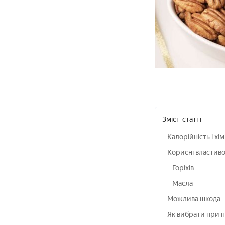
Зміст
статті
Калорійність і хі
Корисні властиво
Горіхів
Масла
Можлива шкода
Як вибрати при п