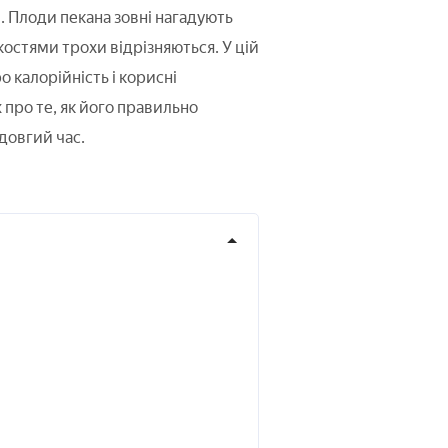
. Плоди пекана зовні нагадують
остями трохи відрізняються. У цій
 калорійність і корисні
ж про те, як його правильно
довгий час.