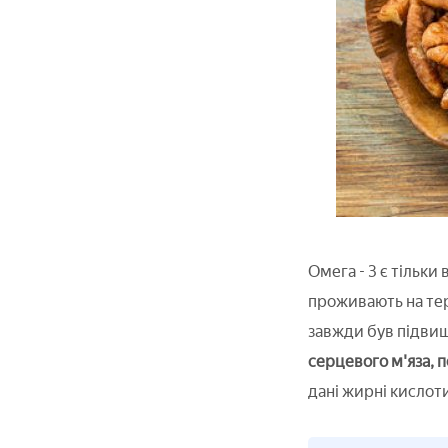
Омега - 3 є тільки 
проживають на тери
завжди був підвищ
серцевого м'яза, п
дані жирні кислот