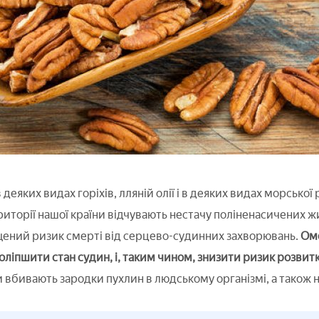
в деяких видах горіхів, лляній олії і в деяких видах морської
торії нашої країни відчувають нестачу поліненасичених жир
ений ризик смерті від серцево-судинних захворювань.
Оме
оліпшити стан судин, і, таким чином, знизити ризик розвитк
и вбивають зародки пухлин в людському організмі, а також 