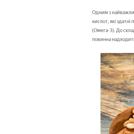
Одним з найважлив
кислот, які здатні
(Омега-3). До скла
повинна надходити 