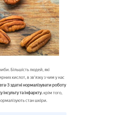
 риби. Більшість людей, які
них кислот, в зв'язку з чим у нас
га-3 здатні нормалізувати роботу
у інсульту та інфаркту.
крім того,
нормалізують стан шкіри.