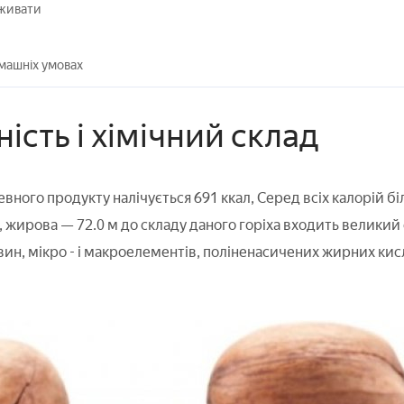
вживати
омашніх умовах
ість і хімічний склад
евного продукту налічується 691 ккал, Серед всіх калорій бі
, жирова — 72.0 м до складу даного горіха входить великий
ин, мікро - і макроелементів, поліненасичених жирних кисло