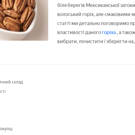
біля берегів Мексиканської затоки
волоський горіх, але смаковими як
статті ми детально поговоримо про
властивості даного
горіха
, а тако
вибрати, почистити і зберегти на 
мічний склад
сті
окупці