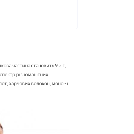
лкова частина становить 9.2 г,
 спектр різноманітних
т, харчових волокон, моно - і