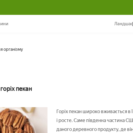
Горіхи пекан: користь і шкода для організму
лини
Ландшаф
ля організму
горіх пекан
Горіх пекан широко вживається в ї
і росте. Саме південна частина 
даного деревного продукту, де він