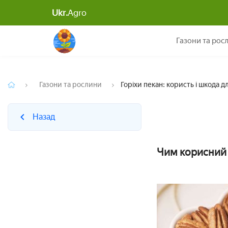
Ukr.
Agro
Назад
Газони та рос
Газони та рослини
Горіхи пекан: користь і шкода д
Назад
Чим корисний 