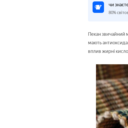
чи знаєт
80% світо
Пекан звичайний ма
мають антиоксидан
вплив жирні кисло