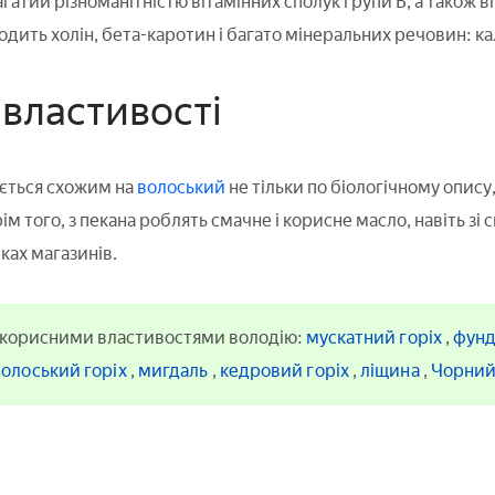
агатий різноманітністю вітамінних сполук групи В, а також віт
дить холін, бета-каротин і багато мінеральних речовин: кал
 властивості
ється схожим на
волоський
не тільки по біологічному опису
м того, з пекана роблять смачне і корисне масло, навіть зі
ках магазинів.
 корисними властивостями володію:
мускатний горіх
,
фун
волоський горіх
,
мигдаль
,
кедровий горіх
,
ліщина
,
Чорни