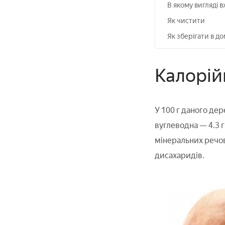
В якому вигляді 
Як чистити
Як зберігати в д
Калорійн
У 100 г даного дер
вуглеводна — 4.3 г
мінеральних речов
дисахаридів.