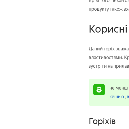
Крім того, пекан б
продукту також вхо
Корисні
Даний горіх вважа
властивостями. Крі
зустріти на прилав
не менш
кешью
,
Горіхів