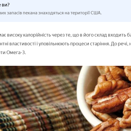
е ви?
вих запасів пекана знаходяться на території США.
є високу калорійність через те, що в його склад входить ба
тні властивості і уповільнюють процеси старіння. До речі
ти Омега-3.