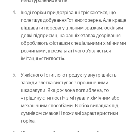
ненатуральних квітів.
Іноді горіхи при дозріванні тріскаються, що
полегшує добування їстівного зерна. Але краще
віддавати перевагу цільним зразкам, оскільки
деякі підприємці на ранніх етапах дозрівання
обробляють фісташки спеціальними хімічними
розчинами, в результаті чого з'являється
імітація «стиглості».
У якісного і стиглого продукту внутрішність
завжди злегка виступає з прочиненими
шкаралупи. Якщо ж вона поглиблена, то
«тріщину стиглості» зімітували хімічним або
механічним способами. В обох випадках під
сумнівом смакові і поживні характеристики
горіха.