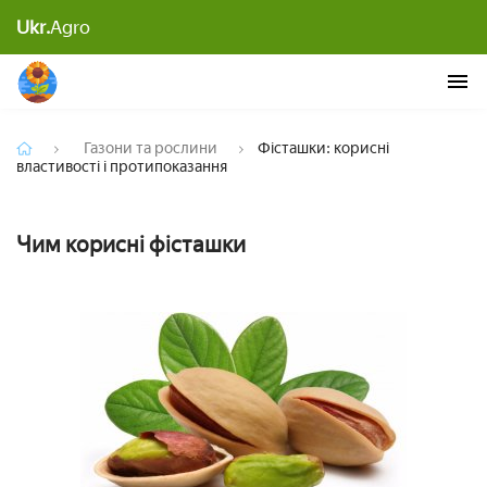
Ukr.
Agro
Фісташки: корисні властивості і протипоказання
Газони та рослини
Фісташки: корисні
властивості і протипоказання
Чим корисні фісташки