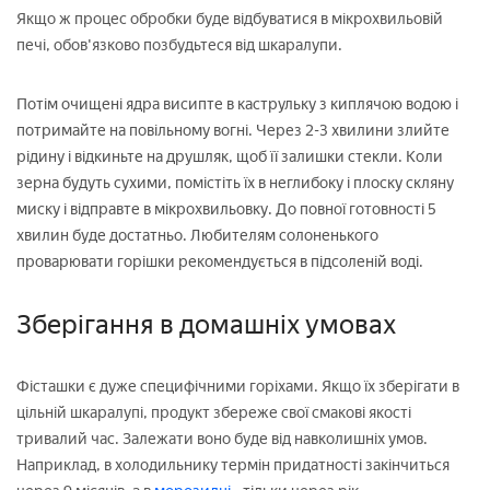
Якщо ж процес обробки буде відбуватися в мікрохвильовій
печі, обов'язково позбудьтеся від шкаралупи.
Потім очищені ядра висипте в каструльку з киплячою водою і
потримайте на повільному вогні. Через 2-3 хвилини злийте
рідину і відкиньте на друшляк, щоб її залишки стекли. Коли
зерна будуть сухими, помістіть їх в неглибоку і плоску скляну
миску і відправте в мікрохвильовку. До повної готовності 5
хвилин буде достатньо. Любителям солоненького
проварювати горішки рекомендується в підсоленій воді.
Зберігання в домашніх умовах
Фісташки є дуже специфічними горіхами. Якщо їх зберігати в
цільній шкаралупі, продукт збереже свої смакові якості
тривалий час. Залежати воно буде від навколишніх умов.
Наприклад, в холодильнику термін придатності закінчиться