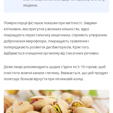
людини.
Помірні порції фісташок показані при вагітності. Завдяки
клітковині, яка присутня у великих кількостях, ядра
покращують перистальтику кишечника, сприяють утворенню
доброчинної мікрофлори, покращують травлення і
попереджають розвиток дисбактеріозів. Крім того,
відбувається очищення організму від токсичних речовин.
Деякі лікарі рекомендують щодня з'їдати по 5-10 горіхів, щоб
очистити жовчні канали і печінку. Вважається, що цей продукт
полегшує больові відчуття при печінковій коліці.