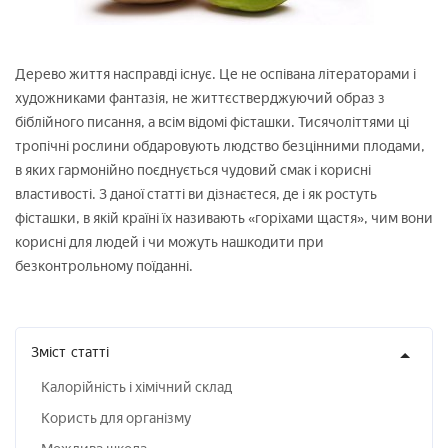
Дерево життя насправді існує. Це не оспівана літераторами і
художниками фантазія, не життєстверджуючий образ з
біблійного писання, а всім відомі фісташки. Тисячоліттями ці
тропічні рослини обдаровують людство безцінними плодами,
в яких гармонійно поєднується чудовий смак і корисні
властивості. З даної статті ви дізнаєтеся, де і як ростуть
фісташки, в якій країні їх називають «горіхами щастя», чим вони
корисні для людей і чи можуть нашкодити при
безконтрольному поїданні.
Зміст
статті
Калорійність і хімічний склад
Користь для організму