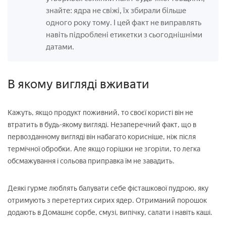
знайте: ядра не свіжі, їх збирали більше
одного року тому. І цей факт не виправлять
навіть підроблені етикетки з сьогоднішніми
датами.
В якому вигляді вживати
Кажуть, якщо продукт поживний, то своєї користі він не
втратить в будь-якому вигляді. Незаперечний факт, що в
первозданному вигляді він набагато корисніше, ніж після
термічної обробки. Але якщо горішки не згоріли, то легка
обсмажування і сольова приправка їм не завадить.
Деякі гурме люблять балувати себе фісташкової пудрою, яку
отримують з перетертих сирих ядер. Отриманий порошок
додають в Домашнє сорбе, смузі, випічку, салати і навіть каші.