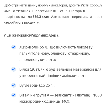
Щоб отримати денну норму кілокалорій, досить з'їсти хорошу
жменю фісташок. Енергетична цінність 100 г горіхів
прирівнюється до
556,3 ккал
. Але не варто переживати через
калорійність продукту.
У цій же порції сім'ядольних ядер є:
Жирні олії (66 %), що включають лінолеву,
пальмітолеїнову, олеїнову, стеаринову,
ліноленову кислоти;
Білки (20 г), які є будівельним матеріалом для
утворення найцінніших амінокислот;
Вуглеводи (до 25 г);
Вітаміни групи А — зеаксантин і лютеїн) - 1000
міжнародних одиниць (МО);