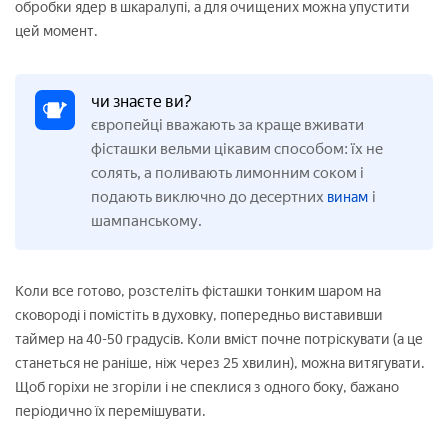
обробки ядер в шкаралупі, а для очищених можна упустити
цей момент.
чи знаєте ви?
європейці вважають за краще вживати
фісташки вельми цікавим способом: їх не
солять, а поливають лимонним соком і
подають виключно до десертних
і
винам
шампанському.
Коли все готово, розстеліть фісташки тонким шаром на
сковороді і помістіть в духовку, попередньо виставивши
таймер на 40-50 градусів. Коли вміст почне потріскувати (а це
станеться не раніше, ніж через 25 хвилин), можна витягувати.
Щоб горіхи не згоріли і не спеклися з одного боку, бажано
періодично їх перемішувати.