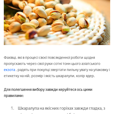
Фахівці, які в процесі своєї повсякденної роботи щодня
пропускають через свої руки сотні тонн цього азіатського
екзота
, радять при покупці звертати пильну увагу на упаковку і
етикетку на ній, розмір і якість шкаралупи, колір ядер.
Для полегшення вибору завжди керуйтеся ось цими
правилами:
Шкаралупа на якісних горіхах завжди гладка, з