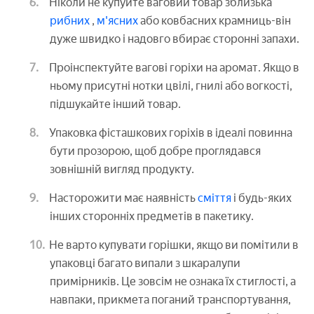
Ніколи не купуйте ваговий товар зблизька
рибних
,
м'ясних
або ковбасних крамниць-він
дуже швидко і надовго вбирає сторонні запахи.
Проінспектуйте вагові горіхи на аромат. Якщо в
ньому присутні нотки цвілі, гнилі або вогкості,
підшукайте інший товар.
Упаковка фісташкових горіхів в ідеалі повинна
бути прозорою, щоб добре проглядався
зовнішній вигляд продукту.
Насторожити має наявність
сміття
і будь-яких
інших сторонніх предметів в пакетику.
Не варто купувати горішки, якщо ви помітили в
упаковці багато випали з шкаралупи
примірників. Це зовсім не ознака їх стиглості, а
навпаки, прикмета поганий транспортування,