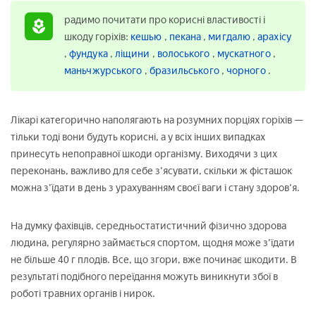
радимо почитати про корисні властивості і
шкоду горіхів:
кешью
,
пекана
,
мигдалю
,
арахісу
,
фундука
,
ліщини
,
волоського
,
мускатного
,
маньчжурського
,
бразильського
,
чорного
.
Лікарі категорично наполягають на розумних порціях горіхів —
тільки тоді вони будуть корисні, а у всіх інших випадках
принесуть непоправної шкоди організму. Виходячи з цих
переконань, важливо для себе з'ясувати, скільки ж фісташок
можна з'їдати в день з урахуванням своєї ваги і стану здоров'я.
На думку фахівців, середньостатистичний фізично здорова
людина, регулярно займається спортом, щодня може з'їдати
не більше 40 г плодів. Все, що згори, вже починає шкодити. В
результаті подібного переїдання можуть виникнути збої в
роботі травних органів і нирок.