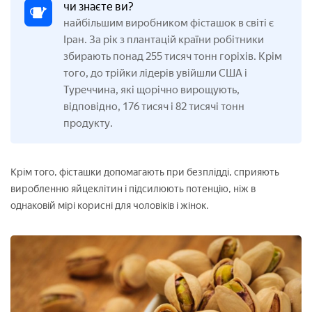
чи знаєте ви?
найбільшим виробником фісташок в світі є
Іран. За рік з плантацій країни робітники
збирають понад 255 тисяч тонн горіхів. Крім
того, до трійки лідерів увійшли США і
Туреччина, які щорічно вирощують,
відповідно, 176 тисяч і 82 тисячі тонн
продукту.
Крім того, фісташки допомагають при безплідді, сприяють
виробленню яйцеклітин і підсилюють потенцію, ніж в
однаковій мірі корисні для чоловіків і жінок.