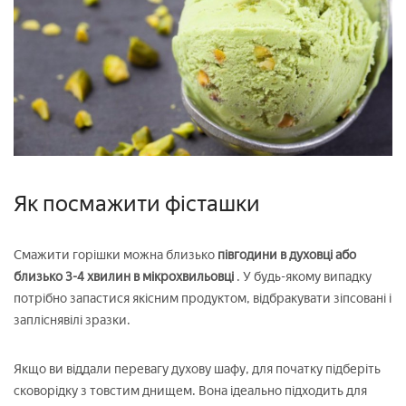
Як посмажити фісташки
Смажити горішки можна близько
півгодини в духовці або
близько 3-4 хвилин в мікрохвильовці
. У будь-якому випадку
потрібно запастися якісним продуктом, відбракувати зіпсовані і
запліснявілі зразки.
Якщо ви віддали перевагу духову шафу, для початку підберіть
сковорідку з товстим днищем. Вона ідеально підходить для