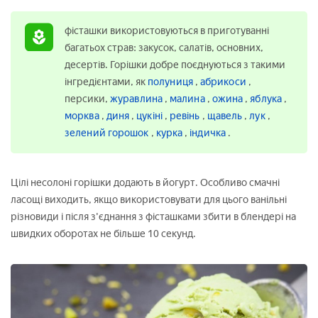
фісташки використовуються в приготуванні
багатьох страв: закусок, салатів, основних,
десертів. Горішки добре поєднуються з такими
інгредієнтами, як
полуниця
,
абрикоси
,
персики,
журавлина
,
малина
,
ожина
,
яблука
,
морква
,
диня
,
цукіні
,
ревінь
,
щавель
,
лук
,
зелений горошок
,
курка
,
індичка
.
Цілі несолоні горішки додають в йогурт. Особливо смачні
ласощі виходить, якщо використовувати для цього ванільні
різновиди і після з'єднання з фісташками збити в блендері на
швидких оборотах не більше 10 секунд.