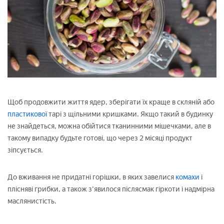
Щоб продовжити життя ядер, зберігати їх краще в скляній або
пластикової
тарі з щільними кришками. Якщо такий в будинку
не знайдеться, можна обійтися тканинними мішечками, але в
такому випадку будьте готові, що через 2 місяці продукт
зіпсується.
До вживання не придатні горішки, в яких завелися
комахи
і
плісняві грибки, а також з'явилося післясмак гіркоти і надмірна
маслянистість.