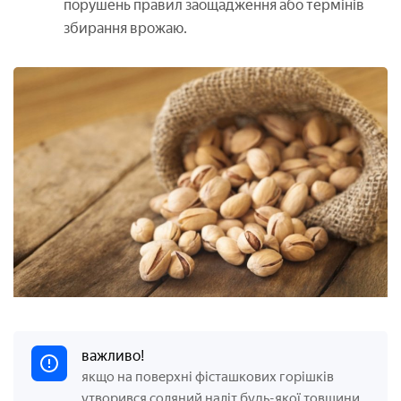
порушень правил заощадження або термінів
збирання врожаю.
важливо!
якщо на поверхні фісташкових горішків
утворився соляний наліт будь-якої товщини,