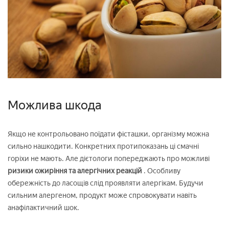
Можлива шкода
Якщо не контрольовано поїдати фісташки, організму можна
сильно нашкодити. Конкретних протипоказань ці смачні
горіхи не мають. Але дієтологи попереджають про можливі
ризики ожиріння та алергічних реакцій
. Особливу
обережність до ласощів слід проявляти алергікам. Будучи
сильним алергеном, продукт може спровокувати навіть
анафілактичний шок.