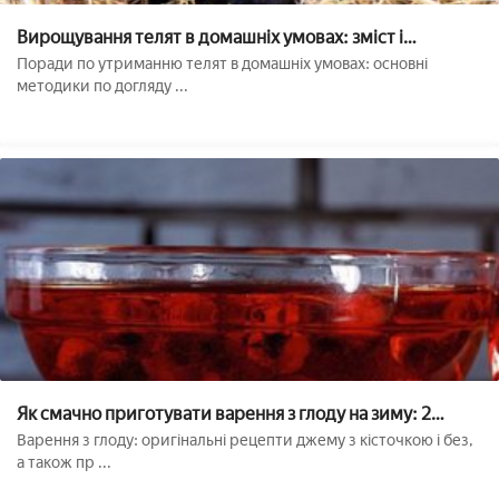
Вирощування телят в домашніх умовах: зміст і
годування
Поради по утриманню телят в домашніх умовах: основні
методики по догляду ...
Як смачно приготувати варення з глоду на зиму: 2
простих оригінальних рецепта (з кісточками і без)
Варення з глоду: оригінальні рецепти джему з кісточкою і без,
а також пр ...