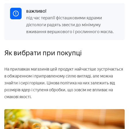
важливо!
під час терапії фісташковими ядрами
дієтологи радять звести до мінімуму
вживання вершкового і рослинного масла.
Як вибрати при покупці
На прилавках магазинів цей продукт найчастіше зустрічається
в обжаренном і приправленому сіллю вигляді, але можна
знайти і сирі горішки. Цінова політика на них залежить від
розмірів ядер і ступеня обробки, що зовсім не впливає на
смакові якості.