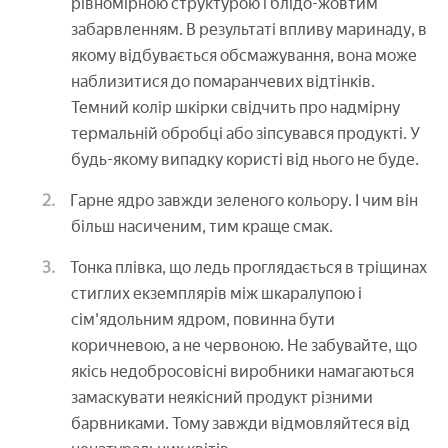
рівномірною структурою і блідо-жовтим
забарвленням. В результаті впливу маринаду, в
якому відбувається обсмажування, вона може
наблизитися до помаранчевих відтінків.
Темний колір шкірки свідчить про надмірну
термальній обробці або зіпсувався продукті. У
будь-якому випадку користі від нього не буде.
Гарне ядро завжди зеленого кольору. І чим він
більш насиченим, тим краще смак.
Тонка плівка, що ледь проглядається в тріщинах
стиглих екземплярів між шкаралупою і
сім'ядольним ядром, повинна бути
коричневою, а не червоною. Не забувайте, що
якісь недобросовісні виробники намагаються
замаскувати неякісний продукт різними
барвниками. Тому завжди відмовляйтеся від