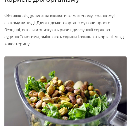
Фісташкові ядра можна вживати в смаженому, солоному і
свіжому вигляді. Для людського організму вони просто
безцінні, оскільки знижують ризик дисфункції серцево-
судинної системи, зміцнюють судини і очищають організм від
холестерину.