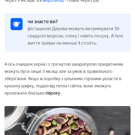
через 9 місяців, а в
морозилці
- тільки через рік.
чи знаєте ви?
фісташкові Дерева можуть витримувати 30-
градусні морози, спеку і навіть посуху. А їхнє
життя триває не менше 4 століть.
А ось очищені зерна і з тріснутою шкаралупою придатними
можуть бути лише 3 місяці, але за умов їх правильного
зберігання. Якщо ж коробку з цільними горіхами укласти в
кухонну шафку, подалі від тепла і світла, вони зможуть
пролежати близько
півроку
.