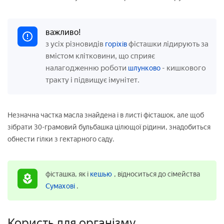
важливо!
з усіх різновидів
фісташки лідирують за
горіхів
вмістом клітковини, що сприяє
налагодженню роботи
- кишкового
шлунково
тракту і підвищує імунітет.
Незначна частка масла знайдена і в листі фісташок, але щоб
зібрати 30-грамовий бульбашка цілющої рідини, знадобиться
обнести гілки з гектарного саду.
фісташка, як і
кешью
, відноситься до сімейства
Сумахові
.
Користь для організму